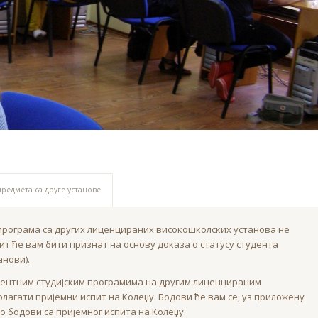
редмета са друге установе
 програма са других лиценцираних високошколских установа не
ит ће вам бити признат на основу доказа о статусу студента
анови).
алентним студијским програмима на другим лиценцираним
агати пријемни испит на Колеџу. Бодови ће вам се, уз приложену
 бодови са пријемног испита на Колеџу.