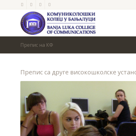
Препис на КФ
Препис са друге високошколске устан