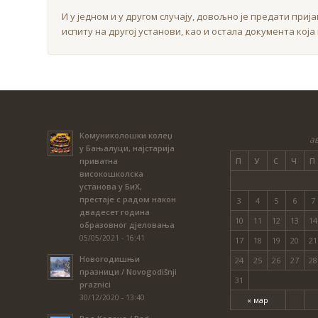
И у једном и у другом случају, довољно је предати приј
испиту на другој установи, као и остала документа која 
Комуниколошки колеџ
ав
у Бањалуци, најстарија
П
У
С
Ч
П
приватна
високошколска
установа у БиХ,
престаје с радом након
3
4
5
6
7
двадесет година
10
11
12
13
14
образовног дјеловања
05/05/2021 - 16:41
17
18
19
20
21
Новогодишњи
24
25
26
27
28
празници / Novogodišnji
31
praznici
30/12/2020 - 13:40
« мар