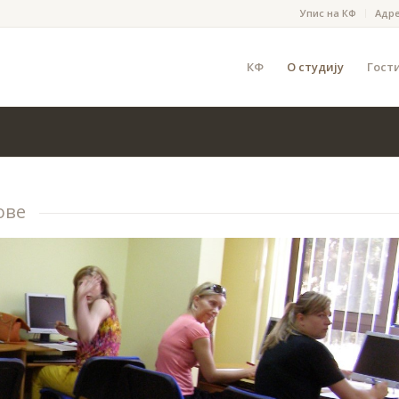
Упис на КФ
Адр
КФ
О студију
Гост
ове