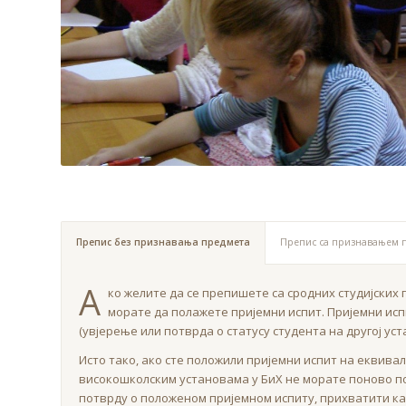
Препис без признавања предмета
Препис са признавањем п
А
ко желите да се препишете са сродних студијских
морате да полажете пријемни испит. Пријемни исп
(увјерење или потврда о статусу студента на другој уст
Исто тако, ако сте положили пријемни испит на еквив
високошколским установама у БиХ не морате поново пол
потврду о положеном пријемном испиту, прихватити као