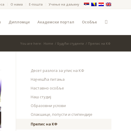
еса
О нама
Е-пошта
Учење на даљину
и
Дипломци
Академски портал
Особље
You are here:
Home
/
Будући студенти
/
Препис на КФ
Десет разлога за упис на КФ
Најчешћа питања
Наставно особље
Наш студиј
Образовни услови
Олакшице, попусти и стипендије
Препис на КФ