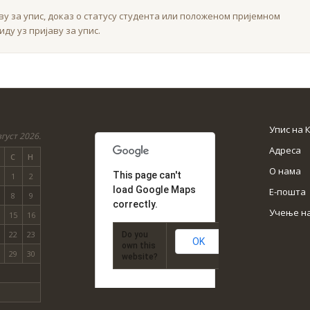
аву за упис, доказ о статусу студента или положеном пријемном
иду уз пријаву за упис.
Упис на 
густ 2026.
Адреса
С
Н
О нама
This page can't
1
2
load Google Maps
Е-пошта
8
9
correctly.
Учење н
15
16
22
23
Do you
OK
own this
29
30
website?