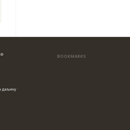
КФ
BOOKMARKS
а даљину