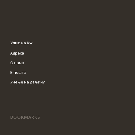
Упис на КФ
Адреса
О нама
Е-пошта
Учење на даљину
BOOKMARKS