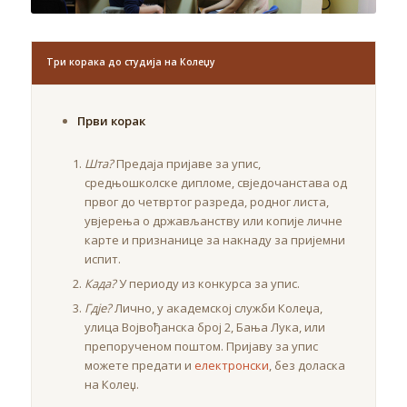
Три корака до студија на Колеџу
Први корак
Шта?
Предаја пријаве за упис,
средњошколске дипломе, свједочанстава од
првог до четвртог разреда, родног листа,
увјерења о држављанству или копије личне
карте и признанице за накнаду за пријемни
испит.
Када?
У периоду из конкурса за упис.
Гдје?
Лично, у академској служби Колеџа,
улица Војвођанска број 2, Бања Лука, или
препорученом поштом. Пријаву за упис
можете предати и
електронски
, без доласка
на Колеџ.