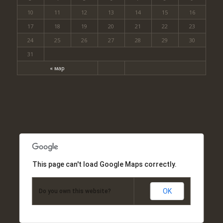
10
11
12
13
14
15
16
17
18
19
20
21
22
23
24
25
26
27
28
29
30
31
« мар
This page can't load Google Maps correctly.
OK
Do you own this website?