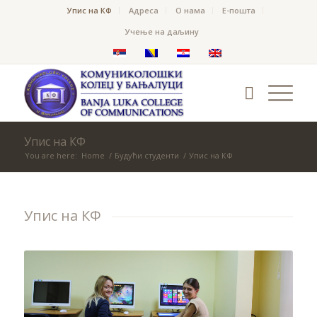
Упис на КФ
Адреса
О нама
Е-пошта
Учење на даљину
Упис на КФ
You are here:
Home
/
Будући студенти
/
Упис на КФ
Упис на КФ