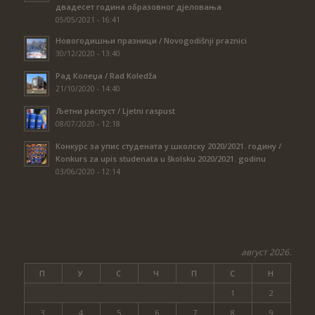
двадесет година образовног дјеловања
05/05/2021 - 16:41
Новогодишњи празници / Novogodišnji praznici
30/12/2020 - 13:40
Рад Колеџа / Rad Koledža
21/10/2020 - 14:40
Љетни распуст / Ljetni raspust
08/07/2020 - 12:18
Конкурс за упис студената у школску 2020/2021. годину /
Konkurs za upis studenata u školsku 2020/2021. godinu
03/06/2020 - 12:14
август 2026.
П
У
С
Ч
П
С
Н
1
2
3
4
5
6
7
8
9