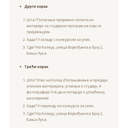
Други корак
Шта
?
Полагање пријемног испита из
материје за студијски програм на који се
пријављујем.
Када?
У складу с конкурсом за упис.
Гдје?
На Колеџу, улица Војвођанска број 2,
Бања Лука.
Трећи корак
Шта?
Упис на Колеџ (Попуњавање и предаја
уписних материјала, уговора о студију, 4
фотографије 5×6 цм и потврде о уплаћеној
школарини)
Када?
У периоду из конкурса за упис.
Гдје?
На Колеџу, улица Војвођанска број 2,
Бања Лука.