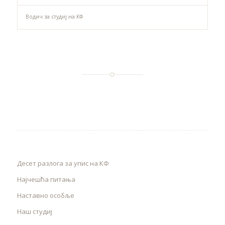
Водич за студиј на КФ
Десет разлога за упис на КФ
Најчешћа питања
Наставно особље
Наш студиј