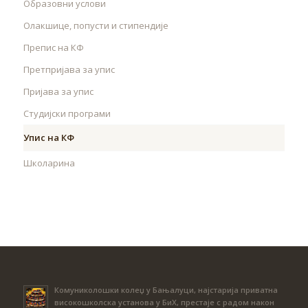
Образовни услови
Олакшице, попусти и стипендије
Препис на КФ
Претпријава за упис
Пријава за упис
Студијски програми
Упис на КФ
Школарина
Комуниколошки колеџ у Бањалуци, најстарија приватна
високошколска установа у БиХ, престаје с радом након