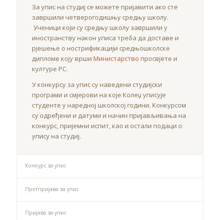
За упис на студиј се можете пријавити ако сте
завршили четверогодишњу средњу школу.
Ученици који су средњу школу завршили у
иностранству након уписа треба да доставе и
рјешење о нострификацији средњошколске
дипломе коју врши
Министарство
просвјете и
културе РС.
У конкурсу за упис су наведени студијски
програми и смјерови на које Колеџ уписује
студенте у наредној школској години. Конкурсом
су одређени и датуми и начин пријављивања на
конкурс, пријемни испит, као и остали подаци о
упису на студиј.
Конкурс за упис
Претпријава за упис
Пријава за упис