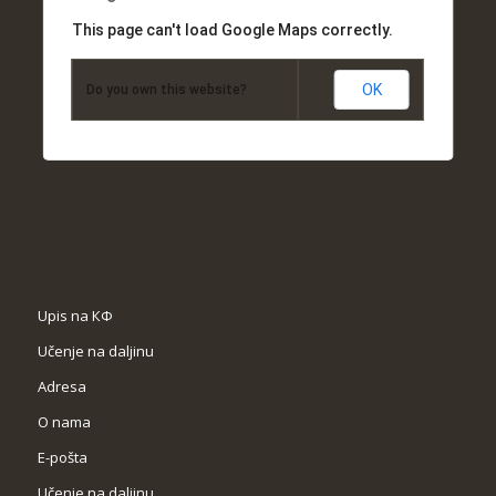
This page can't load Google Maps correctly.
OK
Do you own this website?
Upis na КФ
Učenje na daljinu
Adresa
O nama
Е-pošta
Učenje na daljinu