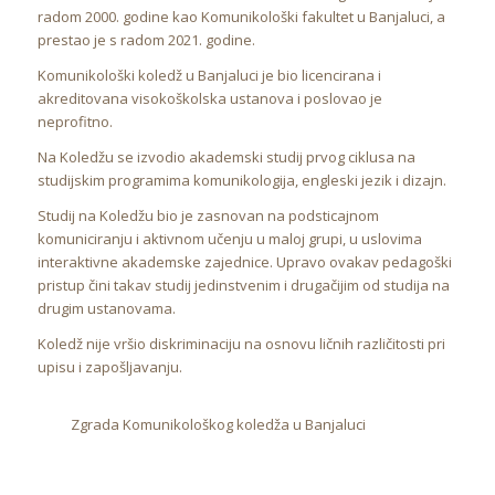
radom 2000. godine kao Komunikološki fakultet u Banjaluci, a
prestao je s radom 2021. godine.
Komunikološki koledž u Banjaluci je bio licencirana i
akreditovana visokoškolska ustanova i poslovao je
neprofitno.
Na Koledžu se izvodio akademski studij prvog ciklusa na
studijskim programima komunikologija, engleski jezik i dizajn.
Studij na Koledžu bio je zasnovan na podsticajnom
komuniciranju i aktivnom učenju u maloj grupi, u uslovima
interaktivne akademske zajednice. Upravo ovakav pedagoški
pristup čini takav studij jedinstvenim i drugačijim od studija na
drugim ustanovama.
Koledž nije vršio diskriminaciju na osnovu ličnih različitosti pri
upisu i zapošljavanju.
Zgrada Komunikološkog koledža u Banjaluci