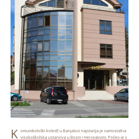
K
omunikološki koledž u Banjaluci najstarija je samostalna
visokoškolska ustanova u Bosni i Hercegovini. Počeo je s