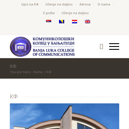
Upis na КФ
Učenje na daljinu
Adresa
O nama
Е-pošta
Učenje na daljinu
КФ
You are here:
Home
/
КФ
КФ