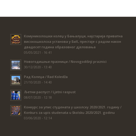
Комуниколошки колеџ у Бањалуци, најстарија приватна
високошколска установа у БиХ, престаје с радом након
двадесет година образовног дјеловања
05/05/2021 - 16:41
Новогодишњи празници / Novogodišnji praznici
30/12/2020 - 13:40
Рад Колеџа / Rad Koledža
21/10/2020 - 14:40
Љетни распуст / Ljetni raspust
08/07/2020 - 12:18
Конкурс за упис студената у школску 2020/2021. годину /
Konkurs za upis studenata u školsku 2020/2021. godinu
03/06/2020 - 12:14