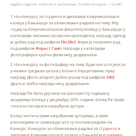
/
будуће студенте
,
Новости и саопштења
,
Остали конкурси
by
kfbl
1. На конкурсу за студенте и дипломце Комуниколошког
колеџа у Бањалуци за обликовање радова на тему
Мој
студиј на Комуниколошком факултету/колеџу у Бањалуци
,
у
категорији
писмени састав или
приповјетка
, награду (ајпед)
је добио рад под шифром
Ekv28s3
. Жири је похвалио рад
под шифром
Форест Гамп
. Награде у категорији
фотографија
и
кратки филм
нису додијељене.
2. На конкурсу за фотографију на тему
Буди оно што јеси
за
ученике средњих школа у Босни и Херцеговини, прву
награду (фото-апарат) добио је рад под шифром
2402
.
Друга и трећа награда нису додијељене.
Награде ће бити уручене на Шеснаестој годишњој
академији Колеџа у децембру 2015. године. Колеџ ће прије
тога контактирати награђене ауторе.
Колеџ честита свим награђеним ауторима, а свим
учесницима се захваљује што су послали радове на
Конкурс. Конкурсе за обликовање радова за
студенте и
дипломце
Комуниколошког колеџа у Бањалуци и
ученике