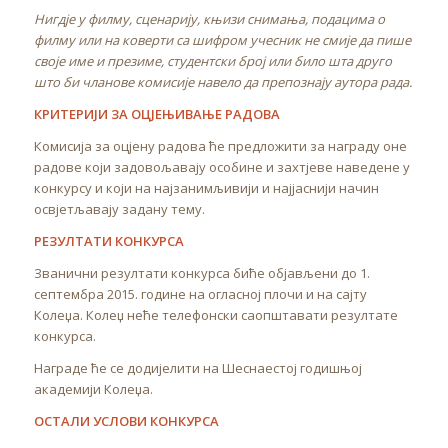
Нигдје у филму, сценарију, књизи снимања, подацима о
филму или на коверти са шифром учесник не смије да пише
своје име и презиме, студентски број или било шта друго
што би чланове комисије навело да препознају аутора рада.
КРИТЕРИЈИ ЗА ОЦЈЕЊИВАЊЕ РАДОВА
Комисија за оцјену радова ће предложити за награду оне
радове који задовољавају особине и захтјеве наведене у
конкурсу и који на најзанимљивији и најјаснији начин
освјетљавају задану тему.
РЕЗУЛТАТИ КОНКУРСА
Званични резултати конкурса биће објављени до 1.
септембра 2015. године на огласној плочи и на сајту
Колеџа. Колеџ неће телефонски саопштавати резултате
конкурса.
Награде ће се додијелити на Шеснаестој годишњој
академији Колеџа.
ОСТАЛИ УСЛОВИ КОНКУРСА