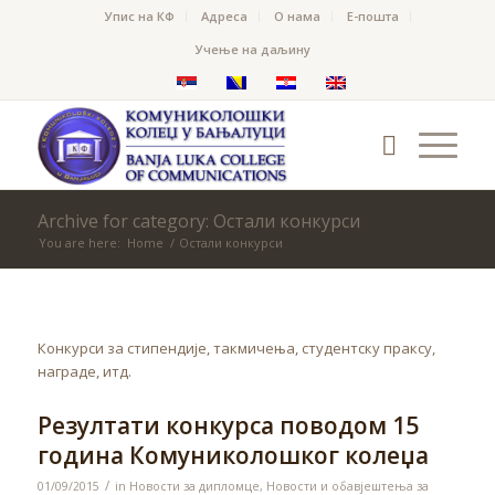
Упис на КФ
Адреса
О нама
Е-пошта
Учење на даљину
Archive for category: Остали конкурси
You are here:
Home
/
Остали конкурси
Конкурси за стипендије, такмичења, студентску праксу,
награде, итд.
Резултати конкурса поводом 15
година Комуниколошког колеџа
/
01/09/2015
in
Новости за дипломце
,
Новости и обавјештења за