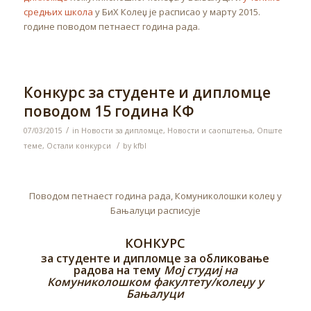
средњих школа
у БиХ Колеџ је расписао у марту 2015.
године поводом петнаест година рада.
Конкурс за студенте и дипломце
поводом 15 година КФ
/
07/03/2015
in
Новости за дипломце
,
Новости и саопштења
,
Опште
/
теме
,
Остали конкурси
by
kfbl
Поводом петнаест година рада, Комуниколошки колеџ у
Бањалуци расписује
КОНКУРС
за студенте и дипломце за обликовање
радова на тему
Мој студиј на
Комуниколошком факултету/колеџу у
Бањалуци