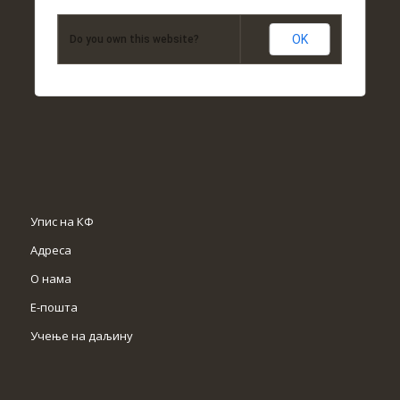
OK
Do you own this website?
Упис на КФ
Адреса
О нама
Е-пошта
Учење на даљину