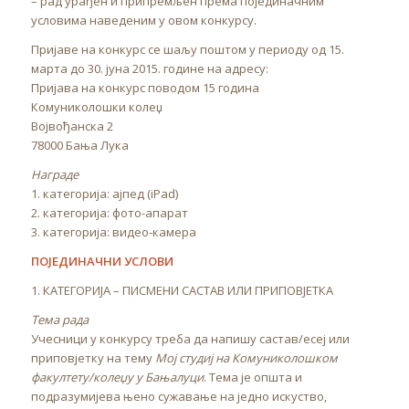
– рад урађен и припремљен према појединачним
условима наведеним у овом конкурсу.
Пријаве на конкурс се шаљу поштом у периоду од 15.
марта до 30. јуна 2015. године на адресу:
Пријава на конкурс поводом 15 година
Комуниколошки колеџ
Војвођанска 2
78000 Бања Лука
Награде
1. категорија: ајпед (iPad)
2. категорија: фото-апарат
3. категорија: видео-камера
ПОЈЕДИНАЧНИ УСЛОВИ
1. КАТЕГОРИЈА – ПИСМЕНИ САСТАВ ИЛИ ПРИПОВЈЕТКА
Тема рада
Учесници у конкурсу треба да напишу састав/есеј или
приповјетку на тему
Мој студиј на Комуниколошком
факултету/колеџу у Бањалуци
. Тема је општа и
подразумијева њено сужавање на једно искуство,