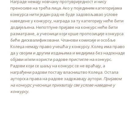
Награде немају новчану протувриједност и нису
преносиве на трећа лица. Ако у појединим категоријама
конкурса нити један рад не буде задовољавао услове
наведене у конкурсу, награда за ту категорију неће бити
додијељена. Непотпуне пријаве на конкурс неће бити
разматране, а учесници који крше пропозиције конкурса
биће дисквалификовани. Чланови комисије и особље
Колеџа немају право учешћа у конкурсу. Колеџ има право
да у својим и другим издањима и медијима без надокнаде
објави и/или користи радове пристигле на конкурс.
Радови који се шаљу на конкурс се не враћају, а
награђени радови постају власништво Колеџа. Остала
ауторска права на радове задржавају аутори.
Пријавом
на конкурс учесници прихватају све услове наведене у
конкурсу.