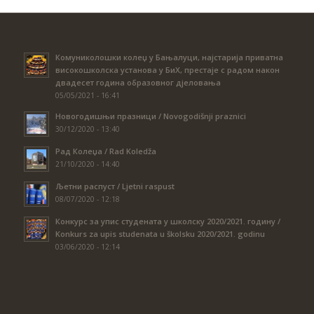
Комуниколошки колеџ у Бањалуци, најстарија приватна
високошколска установа у БиХ, престаје с радом након
двадесет година образовног дјеловања
05/05/2021 - 16:41
Новогодишњи празници / Novogodišnji praznici
30/12/2020 - 13:40
Рад Колеџа / Rad Koledža
21/10/2020 - 14:40
Љетни распуст / Ljetni raspust
08/07/2020 - 12:18
Конкурс за упис студената у школску 2020/2021. годину /
Konkurs za upis studenata u školsku 2020/2021. godinu
03/06/2020 - 12:14