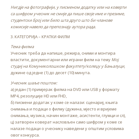
Нигдје на фотографији, у писменом додатку или на коверти
са шифром учесник не смије да пише своје име и презиме,
студентски број или било шта друго што би чланове
комисије навело да препознају аутора рада.
3. КАТЕГОРИЈА – КРАТКИ ФИЛМ
Тема филма
Учесник треба да напише, режира, сними и монтира
властити, документарни или играни филм на тему
Мој
студиј на Комуниколошком факултету/колеџу у Бањалуци
,
дужине од једне (1) до десет (10) минута.
Учесник шаље поштом:
а) један (1) примјерак филма на DVD или USB у формату
MP4, резолуције HD или FHD,
б) писмени додатак у коме се налази: сценариј, књига
снимања и подаци о филму (дужина, мјесто и вријеме
снимања, музика, начин монтаже, асистенти, глумци и сл),
ц) затворен коверат насловљен само шифром у коме се
налазе подаци о учеснику наведени у општим условима
овог конкурса.