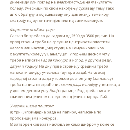
димензију или поглед на
властити
студиј на Факултету/
Колеџу. Учесници по свом нахођењу сужавају тему тако
што обрађују и објашњавају ону димензију теме коју
сматрају најаутентичнијом или најзанимљивијом.
Формалне особине рада
Састав би требало да садржи од 2500 до 3500 ријечи. На
првој страни треба на средини центрирати властити
наслов или наслов „Мој студиј на Комуниколошком
факултету/колеџу у Бањалуци“. У горњем десном углу
треба написати
Рад за конкурс
, а испод, у другом реду,
датум и годину
. На дну прве стране, у средини треба
написати
шифру
учесника (аутора рада). На свакој
наредној страни рада у горњем десном углу (заглављу)
треба написати скраћени
наслов рада
и шифру
учесника, а
у доњем десном углу
број
странице. Рад треба писати
књижевним језиком на једном од језика народа БиХ.
Учесник шаље поштом:
а) три (3) примјерка рада на папиру, написана по
пропозицијама конкурса,
б) затворен коверат насловљен само шифром у коме се