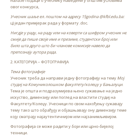
налазе подаци о учеснику наведени у општим условима
овог конкурса,
Учесник шаље ел. поштом на адресу 15godina @kfbl.edu.ba:
ц) један примјерак рада у формату .doc.
Нигдје у раду, на раду или на коверти са шифром учесник не
смије да пише своје име и презиме, студентски број или
било шта друго што би чланове комисије навело да
препознају аутора рада.
2. КАТЕГОРИЈА – ФОТОГРАФИЈА
Тема фотографије
Учесник треба да направи једну фотографију на тему
Мој
студиј на Комуниколошком факултету/колеџу у Бањалуци
.
Тема је општа и подразумијева њено сужавање на једно
искуство, димензију или поглед на властити студиј на
Факултету/Колеџу. Учесници по свом нахођењу сужавају
тему тако што обрађују и објашњавају ону димензију теме
коју сматрају најаутентичнијом или најзанимљивијом.
Фотографија се може радити у боји или црно-бијелој
техници.