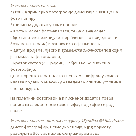
Учесник шаље поштом:
а) три (3) примјерка фотографије димензија 13×18 цм на
фото-папиру,
б) писмени додатак у коме наводи:
– врсту и модел фото-апарата, те (
ако зна
) модел
објектива, експозицију (отвор бленде – ф вриједност и
брзину затварача) и ознаку исо-осјетљивости,
– датум, вријеме, мјесто и
временске околности
под којим
је снимљена фотографија,
– кратак састав (200 ријечи) – објашњење значења
фотографије,
ц) затворен коверат насловљен само шифром у коме се
налазе подаци о учеснику наведени у општим условима
овог конкурса.
На полеђини фотографија и писменог додатка треба
написати фломастером само шифру под којом се рад
шаље.
Учесник шаље ел. поштом на адресу 15godina @kfbl.edu.ba:
д) исту фотографију, истих димензија, у jpg-формату,
резолуције 300 dpi, насловљену шифром рада.