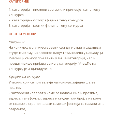
КАТЕГОРИЈЕ
1. категорија – писмени састав или приповјетка на тему
конкурса
2. категорија – фотографија на тему конкурса
3. категорија – кратки филм на тему конкурса
ОПШТИ УСЛОВИ
Учесници
На конкурсу могу учествовати сви дипломци и садашњи
студенти Комуниколошког факултета/колеџа у Бањалуци.
Учесници се могу пријавити у више категорија, као и
предати више пријава за исту категорију. Учешће на
конкурсу је индивидуално.
Пријава на конкурс
Учесник који се пријављује на конкурс заједно шаље
поштом:
– затворени коверат у коме се налази: име и презиме,
адреса, телефон, ел. адреса и студентски број, а на коме
се с вањске стране налази само шифра која се налази и на
радовима,