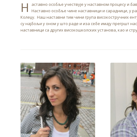
Н
аставно особље учествује у наставном процесу и ба
Наставно особље чине наставници и сарадници, у р
Колеџу. Наш наставни тим чини група високостручних ент
су најбољи у оном у што раде и иза себе имају прегршт на
наставници са других високошколских установа, као и стр