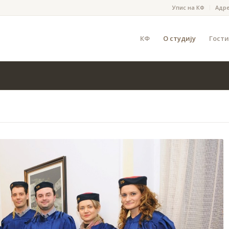
Упис на КФ
Адр
КФ
О студију
Гости