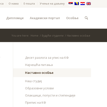
еса
О нама
Е-пошта
Учење на даљину
Дипломци
Академски портал
Особље
You are here:
Home
/
Будући студенти
/
Наставно особље
Десет разлога за упис на КФ
Најчешћа питања
Наставно особље
Наш студиј
Образовни услови
Олакшице, попусти и стипендије
Препис на КФ