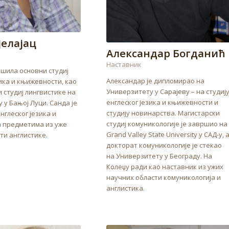
јелајац
Александар Богданић
Наставник
ршила основни студиј
Александар је дипломирао на
зика и књижевности, као
Универзитету у Сарајеву – на студиј
и студиј лингвистике на
енглеског језика и књижевности и
 у Бањој Луци. Санда је
студију новинарства. Магистарски
нглеског језика и
студиј комуникологије је завршио на
а предметима из уже
Grand Valley State University у САД-у, 
ти англистике.
докторат комуникологије је стекао
на Универзитету у Београду. На
Колеџу ради као наставник из ужих
научних области комуникологија и
англистика.