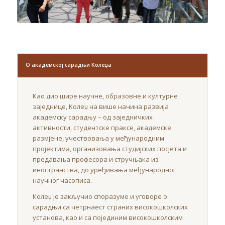
О академској сарадњи Колеџа
Као дио шире научне, образовне и културне
заједнице, Kолеџ на више начина развија
академску сарадњу – од заједничких
активности, студентске праксе, академске
размјене, учествовања у међународним
пројектима, организовања студијских посјета и
предавања професора и стручњака из
иностранства, до уређивања међународног
научног часописа.
Колеџ је закључио споразуме и уговоре о
сарадњи са четрнаест страних високошколских
установа, као и са појединим високошколским