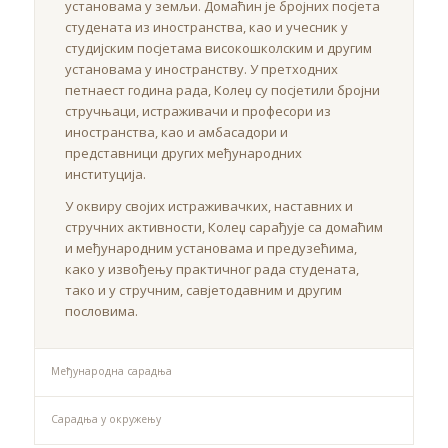
установама у земљи. Домаћин је бројних посјета
студената из иностранства, као и учесник у
студијским посјетама високошколским и другим
установама у иностранству. У претходних
петнаест година рада, Колеџ су посјетили бројни
стручњаци, истраживачи и професори из
иностранства, као и амбасадори и
представници других међународних
институција.
У оквиру својих истраживачких, наставних и
стручних активности, Колеџ сарађује са домаћим
и међународним установама и предузећима,
како у извођењу практичног рада студената,
тако и у стручним, савјетодавним и другим
пословима.
Међународна сарадња
Сарадња у окружењу