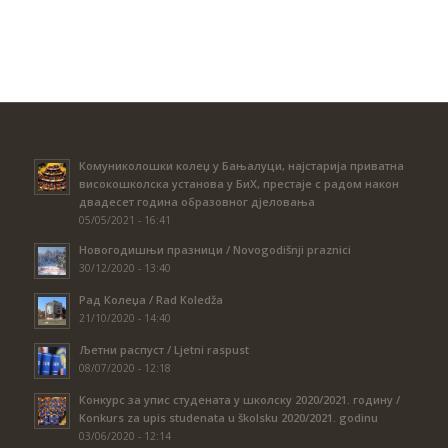
Комуниколошки колеџ у Бањалуци, најстарија приватна
високошколска установа у БиХ, престаје с радом након
двадесет година образовног дјеловања
05/05/2021 - 16:41
Новогодишњи празници / Novogodišnji praznici
30/12/2020 - 13:40
Рад Колеџа / Rad Koledža
21/10/2020 - 14:40
Љетни распуст / Ljetni raspust
08/07/2020 - 12:18
Конкурс за упис студената у школску 2020/2021. годину /
Konkurs za upis studenata u školsku 2020/2021. godinu
03/06/2020 - 12:14