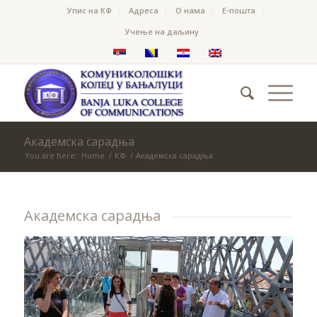
Упис на КФ
Адреса
О нама
Е-пошта
Учење на даљину
Академска сарадња
You are here:
Home
/
КФ
/
Академска сарадња
Академска сарадња