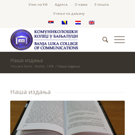
Упис на КФ
Адреса
О нама
Е-пошта
Учење на даљину
Наша издања
You are here:
Home
/
КФ
/
Наша издања
Наша издања