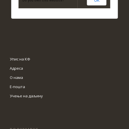
OK
Do you own this website?
Упис на КФ
Адреса
О нама
Е-пошта
Учење на даљину