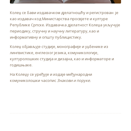
Колеџ се бави издавачком дјелатношћу и регистрован је
као издавач код Министарства просвјете и културе
Републике Српске. Издавачка дјелатност Колеџа укључује
периодику, стручну и научну литературу, као и
информативну и општу публицистику.
Колеџ објављује студије, монографије и уџбенике из
лингвистике, енглеског језика, комуникологије,
културолошких студија и дизајна, као и информаторе и
годишњаке.
На Колеџу се уређује и издаје међународни
комуниколошки часопис
Знакови и поруке.