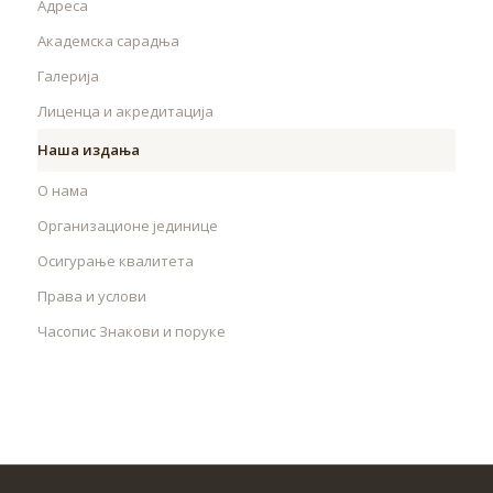
Адреса
Академска сарадња
Галерија
Лиценца и акредитација
Наша издања
О нама
Организационе јединице
Осигурање квалитета
Права и услови
Часопис Знакови и поруке