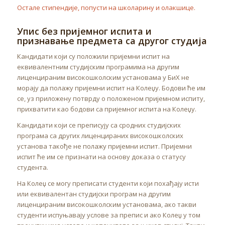
Остале стипендије, попусти на школарину и олакшице.
Упис без пријемног испита и
признавање предмета са другог студија
Кандидати који су положили пријемни испит на
еквивалентним студијским програмима на другим
лиценцираним високошколским установама у БиХ не
морају да полажу пријемни испит на Колеџу. Бодови ће им
се, уз приложену потврду о положеном пријемном испиту,
прихватити као бодови са пријемног испита на Колеџу.
Кандидати који се преписују са сродних студијских
програма са других лиценцираних високошколских
установа такође не полажу пријемни испит. Пријемни
испит ће им се признати на основу доказа о статусу
студента.
На Колеџ се могу преписати студенти који похађају исти
или еквивалентан студијски програм на другим
лиценцираним високошколским установама, ако такви
студенти испуњавају услове за препис и ако Колеџ у том