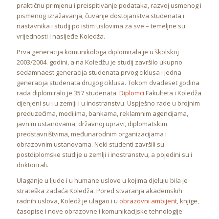
praktičnu primjenu i preispitivanje podataka, razvoj usmenog i
pismenog izražavanja, čuvanje dostojanstva studenata i
nastavnika i studij po istim uslovima za sve – temeljne su
vrijednosti i nasljeđe Koledža.
Prva generacija komunikologa diplomirala je u školskoj
2003/2004. godini, a na Koledžu je studij završilo ukupno
sedamnaest generacija studenata prvog ciklusa i jedna
generacija studenata drugog ciklusa. Tokom dvadeset godina
rada diplomiralo je 357 studenata.
Diplomci
Fakulteta i Koledža
cijenjeni su i u zemlji i u inostranstvu. Uspješno rade u brojnim
preduzećima, medijima, bankama, reklamnim agencijama,
javnim ustanovama, državnoj upravi, diplomatskim
predstavništvima, međunarodnim organizacijama i
obrazovnim ustanovama. Neki studenti završili su
postdiplomske studije u zemlji i inostranstvu, a pojedini su i
doktorirali.
Ulaganje u ljude i u humane uslove u kojima djeluju bila je
strateška zadaća Koledža. Pored stvaranja akademskih
radnih uslova, Koledž je ulagao i u
obrazovni ambijent
, knjige,
časopise i nove obrazovne i komunikacijske tehnologije