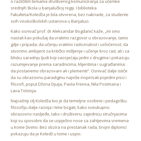
o različitim temama društvenog komuniciranja za učenike
srednjih škola u banjalučkoj regiji. I biblioteka
Fakulteta/Koledža je bila otvorena, bez naknade, za studente
svih visokoškolskih ustanova u Banjaluci.
Kako osnivač prof. dr Aleksandar Bogdanić kaže, „mi smo
nastali kao pokušaj da vratimo razgovor u obrazovanje, tamo
gdje i pripada; da učenju vratimo radoznalost i ushićenost; da
stvorimo ambijent za kritičko mišljenje i učenje kroz rad, ali i za
blisku saradnju ljudi koji saosjećaju jedni s drugima i pokazuju
razumijevanje prema saradnicima, klijentima i sugrađanima;
da postanemo obrazovani ali i plemeniti“. Osnivač dalje ističe
da su obrazovnu paradigmu najviše inspirisali pojedini pisci i
filozofi, poput Džona Djuija, Paola Freirea, Nila Postmana i
Lava Tolstoja.
Najvažniji cilj Koledža bio je da temeljne osobine i pedagošku
filozofiju dalje razvija i time bogati, kako sveukupno
obrazovno nasljeđe, tako i društvenu zajednicu stručnjacima
koji su sposobni da se uspješno nose sa zahtjevima vremena
u kome živimo. Bez obzira na prestanak rada, brojni diplomci
pokazuju da je Koledž u tome i uspio.