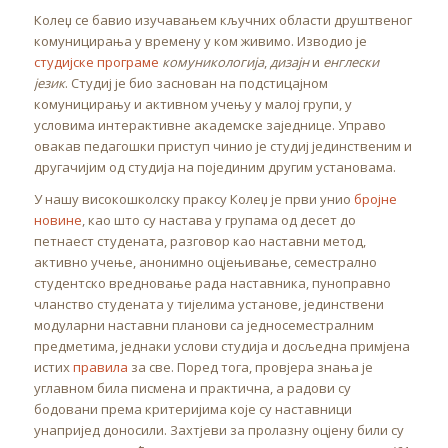
Колеџ се бавио изучавањем кључних области друштвеног
комуницирања у времену у ком живимо. Изводио је
студијске програме
комуникологија
,
дизајн
и
енглески
језик
. Студиј је био заснован на подстицајном
комуницирању и активном учењу у малој групи, у
условима интерактивне академске заједнице. Управо
овакав педагошки приступ чинио је студиј јединственим и
другачијим од студија на појединим другим установама.
У нашу високошколску праксу Колеџ је први унио
бројне
новине
, као што су настава у групама од десет до
петнаест студената, разговор као наставни метод,
активно учење, анонимно оцјењивање, семестрално
студентско вредновање рада наставника, пуноправно
чланство студената у тијелима установе, јединствени
модуларни наставни планови са једносеместралним
предметима, једнаки услови студија и досљедна примјена
истих
правила
за све. Поред тога, провјера знања је
углавном била писмена и практична, а радови су
бодовани према критеријима које су наставници
унапријед доносили. Захтјеви за пролазну оцјену били су