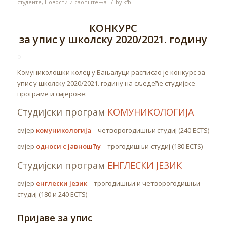
/
студенте
,
Новости и саопштења
by
kfbl
КОНКУРС
за упис у школску 2020/2021. годину
o
Комуниколошки колеџ у Бањалуци расписао је конкурс за
упис у школску 2020/2021. годину на сљедеће студијске
програме и смјерове:
Студијски програм
КОМУНИКОЛОГИЈА
смјер
комуникологија
– четворогодишњи студиј (240 ECTS)
смјер
односи с јавношћу
– трогодишњи студиј (180 ECTS)
Студијски програм
ЕНГЛЕСКИ ЈЕЗИК
смјер
енглески језик
–
трогодишњи и четворогодишњи
студиј (180 и 240 ECTS)
Пријаве за упис