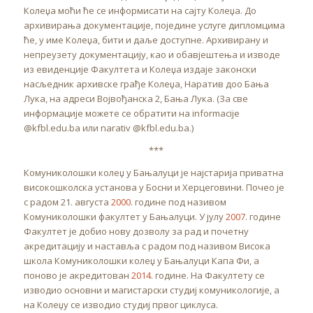
Колеџа моћи ће се информисати на сајту Колеџа. До
архивирања документације, поједине услуге дипломцима
ће, у име Колеџа, бити и даље доступне. Архивирану и
непреузету документацију, као и обавјештења и изводе
из евиденције Факултета и Колеџа издаје законски
насљедник архивске грађе Колеџа, Наратив доо Бања
Лука, на адреси Војвођанска 2, Бања Лука. (За све
информације можете се обратити на informacije
@kfbl.edu.ba или narativ @kfbl.edu.ba.)
***
Комуниколошки колеџ у Бањалуци је најстарија приватна
високошколска установа у Босни и Херцеговини. Почео је
с радом 21. августа
2000.
године под називом
Комуниколошки факултет у Бањалуци. У јулу
2007
. године
Факултет је добио нову дозволу за рад и почетну
акредитацију и наставља с радом под називом Висока
школа Комуниколошки колеџ у Бањалуци Капа Фи, а
поново је акредитован
2014
. године. На Факултету се
изводио основни и магистарски студиј комуникологије, а
на Колеџу се изводио студиј првог циклуса.