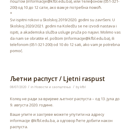
поштом (informacije@kfbl.edu.ba), или телефоном (051-321-
200) од 10 до 12 сати, ако вам је потребна помоћ.
*
Svi ispitni rokovi u školskoj 2019/2020. godini su završeni. U
školskoj 2020/2021. godini na Koledžu se ne izvodi nastava i
ispiti, a akademska služba usluge pruža po najavi. Molimo vas
da nam se obratite el. poštom (informacije@kfbl.edu.ba), ili
telefonom (051-321-200) od 10 do 12 sati, ako vam je potrebna
pomoć.
Љетни распуст / Ljetni raspust
/
/
08/07/2020
in
Новости и саопштења
by
kfbl
Колеџ не ради за вријеме љетног распуста – од 13. јула до
9. августа 2020. године.
Ваше упите и захтјеве можете упутити на адресу
informacije @kfbl.edu.ba, а одговор ћете добити након
распуста.