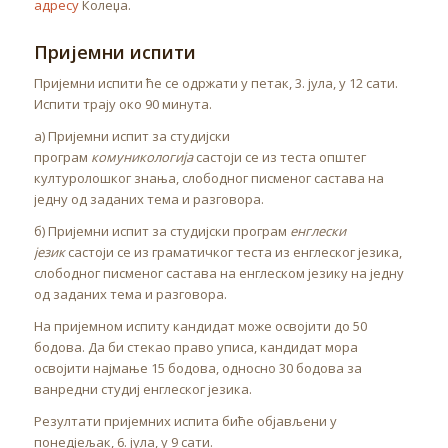
адресу
Колеџа.
Пријемни испити
Пријемни испити ће се одржати у петак, 3. јула, у 12 сати.
Испити трају око 90 минута.
а) Пријемни испит за студијски
програм
комуникологија
састоји се из теста општег
културолошког знања, слободног писменог састава на
једну од заданих тема и разговора.
б) Пријемни испит за студијски програм
енглески
језик
састоји се из граматичког теста из енглеског језика,
слободног писменог састава на енглеском језику на једну
од заданих тема и разговора.
На пријемном испиту кандидат може освојити до 50
бодова. Да би стекао право уписа, кандидат мора
освојити најмање 15 бодова, односно 30 бодова за
ванредни студиј енглеског језика.
Резултати пријемних испита биће објављени у
понедјељак, 6. јула, у 9 сати.