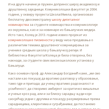
И на друге начине је пружен допринос широј академској и
друштвеној заједници. Комуниколошки факултет је 2004.
године, у оквиру пројекта Школа/Имела, организовао
бесплатну двосеместралну
школу дигиталног
новинарства
за студенте новинарства и комуникологије
из окружења, као и за новинаре из бањалучких медија.
Исто тако, Колеџ је 2013. године извео пројекат из
комуниколошке писмености
у виду низа предавања о
различитим темама друштвеног комуницирања за
ученике средњих школа у бањалучкој регији. И
библиотека Факултета/Колеџа је била отворена, без
накнаде, за студенте свих високошколских установа у
Бањалуци.
Како оснивач проф. др Александар Богданић каже, „ми смо
настали као покушај да вратимо разговор у образовање,
тамо гдје и припада; да учењу вратимо радозналост и
усхићеност; да створимо амбијент за критичко мишљење
и учење кроз рад, али и за блиску сарадњу људи који
саосјећају једни с другима и показују разумијевање према
сарадницима, клијентима и суграђанима; да постанемо
образовани али и племенити“. Оснивач даље истиче да су