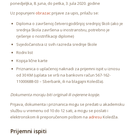
ponedjeljka, 8. juna, do petka, 3. jula 2020. godine
Uz popunjeni
obrazac
prijave za upis, prilažu se:
Diploma o završenoj četverogodišnjoj srednjoj školi (ako je
srednja škola završena u inostranstvu, potrebno je
rješenje o nostrifikaciji diplome)
Svjedočanstva iz svih razreda srednje škole
Rodni list
Kopija lične karte
Priznanica o uplaćenoj naknadi za prijemni ispit u iznosu
od 30 KM (uplata se vrši na bankovni račun 567-162-
11000688-03 – Sberbank, ili na blagajni Koledža).
Dokumenta moraju biti originali ili ovjerene kopije.
Prijava, dokumenta i priznanica mogu se predati u akademsku
službu u vremenu od 10 do 12 sati, a mogu se poslati i
elektronskom ili preporučenom poštom na
adresu
Koledža.
Prijemni ispiti