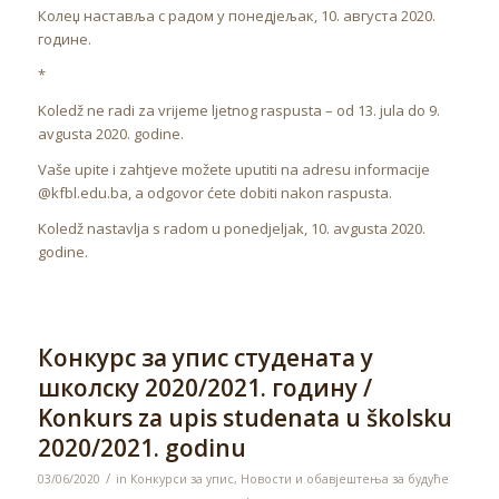
Колеџ наставља с радом у понедјељак, 10. августа 2020.
године.
*
Koledž ne radi za vrijeme ljetnog raspusta – od 13. jula do 9.
avgusta 2020. godine.
Vaše upite i zahtjeve možete uputiti na adresu informacije
@kfbl.edu.ba, a odgovor ćete dobiti nakon raspusta.
Koledž nastavlja s radom u ponedjeljak, 10. avgusta 2020.
godine.
Конкурс за упис студената у
школску 2020/2021. годину /
Konkurs za upis studenata u školsku
2020/2021. godinu
/
03/06/2020
in
Конкурси за упис
,
Новости и обавјештења за будуће