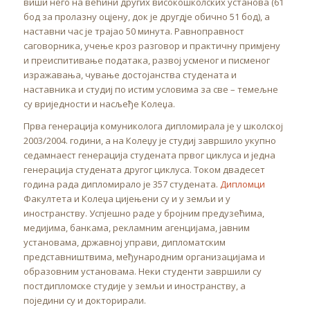
виши него на већини других високошколских установа (61
бод за пролазну оцјену, док је другдје обично 51 бод), а
наставни час је трајао 50 минута. Равноправност
саговорника, учење кроз разговор и практичну примјену
и преиспитивање података, развој усменог и писменог
изражавања, чување достојанства студената и
наставника и студиј по истим условима за све – темељне
су вриједности и насљеђе Колеџа.
Прва генерација комуниколога дипломирала је у школској
2003/2004. години, а на Колеџу је студиј завршило укупно
седамнаест генерација студената првог циклуса и једна
генерација студената другог циклуса. Током двадесет
година рада дипломирало је 357 студената.
Дипломци
Факултета и Колеџа цијењени су и у земљи и у
иностранству. Успјешно раде у бројним предузећима,
медијима, банкама, рекламним агенцијама, јавним
установама, државној управи, дипломатским
представништвима, међународним организацијама и
образовним установама. Неки студенти завршили су
постдипломске студије у земљи и иностранству, а
поједини су и докторирали.