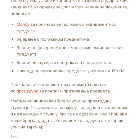
тренутку има услове и капацитете за њихов студиј. Такви
кандидати, уз пријаву за упис и горе наведена документа,
подносе и:
Молбу
за признавање положених еквивалентних
предмета
Увјерење о положеним предметима
Званичне (овјерене) описе/програме еквивалентних
предмета
Званични студијски програм или наставни план
Накнаду за признавање предмета у износу од 150 КМ.
Признавање еквивалентних предмета врши се
по
процедури
за препис и признавање предмета.
Напомена:
Минималан број за упис на прву годину
студија је 15 кандидата по смјеру – заједно и на редовном
и на ванредном студију. Ако се на одређени смјер пријави
мањи број кандидата, Колеџ може да одлучи да не врши
упис на тај смјер.
***