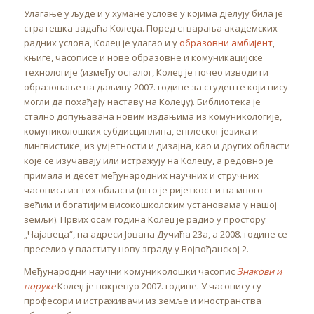
Улагање у људе и у хумане услове у којима дјелују била је
стратешка задаћа Колеџа. Поред стварања академских
радних услова, Колеџ је улагао и у
образовни амбијент
,
књиге, часописе и нове образовне и комуникацијске
технологије (између осталог, Колеџ је почео изводити
образовање на даљину 2007. године за студенте који нису
могли да похађају наставу на Колеџу). Библиотека је
стално допуњавана новим издањима из комуникологије,
комуниколошких субдисциплина, енглеског језика и
лингвистике, из умјетности и дизајна, као и других области
које се изучавају или истражују на Колеџу, а редовно је
примала и десет међународних научних и стручних
часописа из тих области (што је ријеткост и на много
већим и богатијим високошколским установама у нашој
земљи). Првих осам година Колеџ је радио у простору
„Чајавеца“, на адреси Јована Дучића 23а, а 2008. године се
преселио у властиту нову зграду у Војвођанској 2.
Међународни научни комуниколошки часопис
Знакови и
поруке
Колеџ је покренуо 2007. године. У часопису су
професори и истраживачи из земље и иностранства