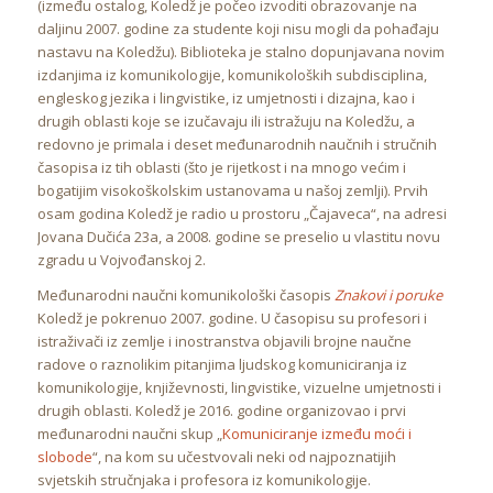
(između ostalog, Koledž je počeo izvoditi obrazovanje na
daljinu 2007. godine za studente koji nisu mogli da pohađaju
nastavu na Koledžu). Biblioteka je stalno dopunjavana novim
izdanjima iz komunikologije, komunikoloških subdisciplina,
engleskog jezika i lingvistike, iz umjetnosti i dizajna, kao i
drugih oblasti koje se izučavaju ili istražuju na Koledžu, a
redovno je primala i deset međunarodnih naučnih i stručnih
časopisa iz tih oblasti (što je rijetkost i na mnogo većim i
bogatijim visokoškolskim ustanovama u našoj zemlji). Prvih
osam godina Koledž je radio u prostoru „Čajaveca“, na adresi
Jovana Dučića 23a, a 2008. godine se preselio u vlastitu novu
zgradu u Vojvođanskoj 2.
Međunarodni naučni komunikološki časopis
Znakovi i poruke
Koledž je pokrenuo 2007. godine. U časopisu su profesori i
istraživači iz zemlje i inostranstva objavili brojne naučne
radove o raznolikim pitanjima ljudskog komuniciranja iz
komunikologije, književnosti, lingvistike, vizuelne umjetnosti i
drugih oblasti. Koledž je 2016. godine organizovao i prvi
međunarodni naučni skup „
Komuniciranje između moći i
slobode
“, na kom su učestvovali neki od najpoznatijih
svjetskih stručnjaka i profesora iz komunikologije.