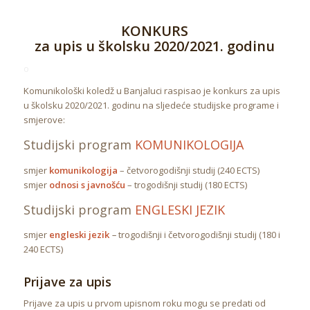
KONKURS
za upis u školsku 2020/2021. godinu
o
Komunikološki koledž u Banjaluci raspisao je konkurs za upis
u školsku 2020/2021. godinu na sljedeće studijske programe i
smjerove:
Studijski program
KOMUNIKOLOGIJA
smjer
komunikologija
– četvorogodišnji studij (240 ECTS)
smjer
odnosi s javnošću
– trogodišnji studij (180 ECTS)
Studijski program
ENGLESKI JEZIK
smjer
engleski jezik
–
trogodišnji i četvorogodišnji studij (180 i
240 ECTS)
Prijave za upis
Prijave za upis u prvom upisnom roku mogu se predati od