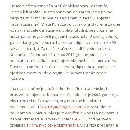
Prema riječima osnivača prof. dr Aleksandra Bogdanića,
„nismo bili profitni i nismo osnovani da zarađujemo novac,
nego da stvorimo uslove za savremen, human i uspješan
način studiranja“. Vrata Koledža su uvijek bila otvorena za one
koji iskreno žele da izučavaju oblasti studija, bez obzira na
materijalne mogućnosti pojedinih studenata. U svakoj upisnoj
godini dodijeljivane su različite stipendije – ukupno preko 90
takvih stipendija. Za odlične učenike i odlične studente na
Komunikološkom koledžu je, od 2010. godine, studij bio
besplatan, a različita umanjenja školarine bila su omogućena
članovima porodice naših studenata, diplomaca i osoblja, te
djeci bez roditelja i djeci poginulih boraca i ratnih vojnih
invalida.
I na druge načine je pružen doprinos široj akademskoj i
društvenoj zajednici. Komunikološki fakultet je 2004. godine, u
okviru projekta Škola/Imela, organizovao besplatnu
dvosemestralnu
školu digitalnog novinarstva
za studente
novinarstva i komunikologije iz okruženja, kao i za novinare iz
banjalučkih medija. Isto tako, Koledž je 2013. godine izveo
projekat iz
komunikološke pismenosti
u vidu niza predavanja