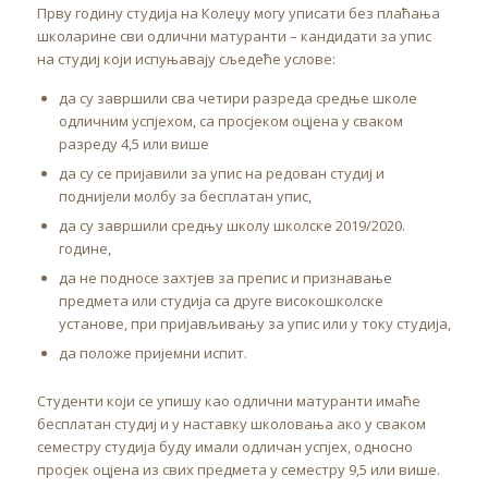
Прву годину студија на Колеџу могу уписати без плаћања
школарине сви одлични матуранти – кандидати за упис
на студиј који испуњавају сљедеће услове:
да су завршили сва четири разреда средње школе
одличним успјехом, са просјеком оцјена у сваком
разреду 4,5 или више
да су се пријавили за упис на редован студиј и
поднијели молбу за бесплатан упис,
да су завршили средњу школу школске 2019/2020.
године,
да не подносе захтјев за препис и признавање
предмета или студија са друге високошколске
установе, при пријављивању за упис или у току студија,
да положе пријемни испит.
Студенти који се упишу као одлични матуранти имаће
бесплатан студиј и у наставку школовања ако у сваком
семестру студија буду имали одличан успјех, односно
просјек оцјена из свих предмета у семестру 9,5 или више.