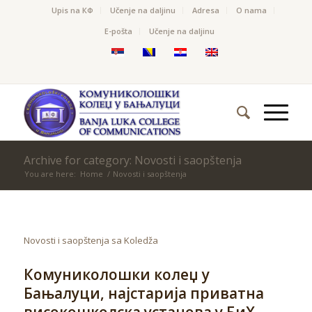
Upis na КФ
Učenje na daljinu
Adresa
O nama
Е-pošta
Učenje na daljinu
Archive for category: Novosti i saopštenja
You are here:
Home
/
Novosti i saopštenja
Novosti i saopštenja sa Koledža
Комуниколошки колеџ у
Бањалуци, најстарија приватна