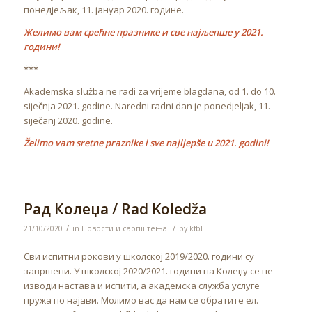
понедјељак, 11. јануар 2020. године.
Желимо вам срећне празнике и све најљепше у 2021.
години!
***
Akademska služba ne radi za vrijeme blagdana, od 1. do 10.
siječnja 2021. godine. Naredni radni dan je ponedjeljak, 11.
siječanj 2020. godine.
Želimo vam sretne praznike i sve najljepše u 2021. godini!
Рад Колеџа / Rad Koledža
/
/
21/10/2020
in
Новости и саопштења
by
kfbl
Сви испитни рокови у школској 2019/2020. години су
завршени. У школској 2020/2021. години на Колеџу се не
изводи настава и испити, а академска служба услуге
пружа по најави. Молимо вас да нам се обратите ел.