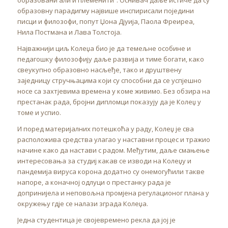
образовну парадигму највише инспирисали поједини
писци и филозофи, попут Џона Дјуија, Паола Фреиреа,
Нила Постмана и Лава Толстоја.
Најважнији циљ Колеџа био је да темељне особине и
педагошку филозофију даље развија и тиме богати, како
свеукупно образовно насљеђе, тако и друштвену
заједницу стручњацима који су способни да се успјешно
носе са захтјевима времена у коме живимо. Без обзира на
престанак рада, бројни дипломци показују да је Колеџ у
томе и успио.
И поред материјалних потешкоћа у раду, Колеџ је сва
расположива средства улагао у наставни процес и тражио
начине како да настави с радом. Међутим, даље смањење
интересовања за студиј какав се изводи на Колеџу и
пандемија вируса корона додатно су онемогућили такве
напоре, а коначној одлуци о престанку рада је
допринијела и неповољна промјена регулационог плана у
окружењу гдје се налази зграда Колеџа.
Једна студентица је својевремено рекла да јој је