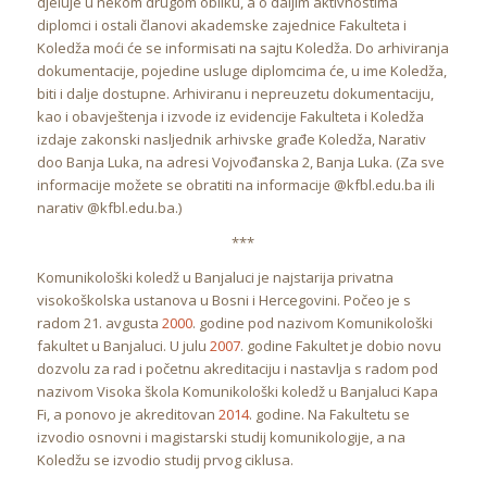
djeluje u nekom drugom obliku, a o daljim aktivnostima
diplomci i ostali članovi akademske zajednice Fakulteta i
Koledža moći će se informisati na sajtu Koledža. Do arhiviranja
dokumentacije, pojedine usluge diplomcima će, u ime Koledža,
biti i dalje dostupne. Arhiviranu i nepreuzetu dokumentaciju,
kao i obavještenja i izvode iz evidencije Fakulteta i Koledža
izdaje zakonski nasljednik arhivske građe Koledža, Narativ
doo Banja Luka, na adresi Vojvođanska 2, Banja Luka. (Za sve
informacije možete se obratiti na informacije @kfbl.edu.ba ili
narativ @kfbl.edu.ba.)
***
Komunikološki koledž u Banjaluci je najstarija privatna
visokoškolska ustanova u Bosni i Hercegovini. Počeo je s
radom 21. avgusta
2000
. godine pod nazivom Komunikološki
fakultet u Banjaluci. U julu
2007
. godine Fakultet je dobio novu
dozvolu za rad i početnu akreditaciju i nastavlja s radom pod
nazivom Visoka škola Komunikološki koledž u Banjaluci Kapa
Fi, a ponovo je akreditovan
2014
. godine. Na Fakultetu se
izvodio osnovni i magistarski studij komunikologije, a na
Koledžu se izvodio studij prvog ciklusa.