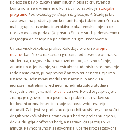
Koledž se bavio izučavanjem ključnih oblasti društvenog
komuniciranja u vremenu u kom živimo. Izvodio je
studijske
programe
komunikologija
,
dizajn
i
engleski jezik
. Studij je bio
zasnovan na podsticajnom komuniciranju i aktivnom učenju u
maloj grupi, u uslovima interaktivne akademske zajednice.
Upravo ovakav pedagoški pristup činio je studij jedinstvenim i
drugačijim od studija na pojedinim drugim ustanovama.
U našu visokoškolsku praksu Koledž je prvi unio
brojne
novine
, kao što su nastava u grupama od deset do petnaest
studenata, razgovor kao nastavni metod, aktivno učenje,
anonimno ocjenjivanje, semestralno studentsko vrednovanje
rada nastavnika, punopravno članstvo studenata u tijelima
ustanove, jedinstveni modularni nastavni planovi sa
jednosemestralnim predmetima, jednaki uslovi studija i
dosljedna primjena istih
pravila
za sve. Pored toga, provjera
znanja je uglavnom bila pismena i praktična, a radovi su
bodovani prema kriterijima koje su nastavnici unaprijed
donosili. Zahtjevi za prolaznu ocjenu bili su viši nego na većini
drugih visokoškolskih ustanova (61 bod za prolaznu ocjenu,
dok je drugdje obično 51 bod), a nastavni čas je trajao 50
minuta. Ravnopravnost sagovornika, učenje kroz razgovor i