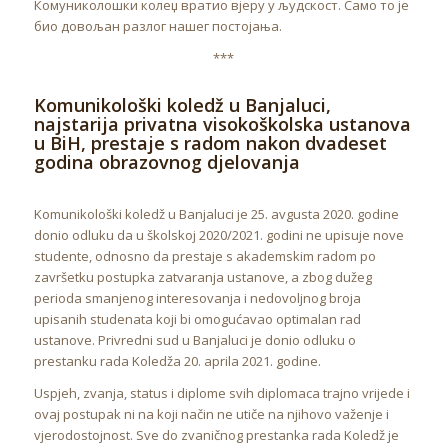
Комуниколошки колеџ вратио вјеру у људскост. Само то је
био довољан разлог нашег постојања.
***
Komunikološki koledž u Banjaluci,
najstarija privatna visokoškolska ustanova
u BiH, prestaje s radom nakon dvadeset
godina obrazovnog djelovanja
Komunikološki koledž u Banjaluci je 25. avgusta 2020. godine
donio odluku da u školskoj 2020/2021. godini ne upisuje nove
studente, odnosno da prestaje s akademskim radom po
završetku postupka zatvaranja ustanove, a zbog dužeg
perioda smanjenog interesovanja i nedovoljnog broja
upisanih studenata koji bi omogućavao optimalan rad
ustanove. Privredni sud u Banjaluci je donio odluku o
prestanku rada Koledža 20. aprila 2021. godine.
Uspjeh, zvanja, status i diplome svih diplomaca trajno vrijede i
ovaj postupak ni na koji način ne utiče na njihovo važenje i
vjerodostojnost. Sve do zvaničnog prestanka rada Koledž je