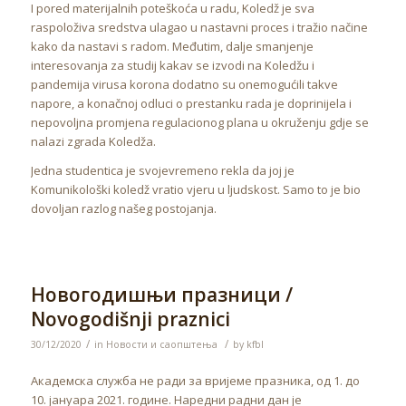
I pored materijalnih poteškoća u radu, Koledž je sva
raspoloživa sredstva ulagao u nastavni proces i tražio načine
kako da nastavi s radom. Međutim, dalje smanjenje
interesovanja za studij kakav se izvodi na Koledžu i
pandemija virusa korona dodatno su onemogućili takve
napore, a konačnoj odluci o prestanku rada je doprinijela i
nepovoljna promjena regulacionog plana u okruženju gdje se
nalazi zgrada Koledža.
Jedna studentica je svojevremeno rekla da joj je
Komunikološki koledž vratio vjeru u ljudskost. Samo to je bio
dovoljan razlog našeg postojanja.
Новогодишњи празници /
Novogodišnji praznici
/
/
30/12/2020
in
Новости и саопштења
by
kfbl
Академска служба не ради за вријеме празника, од 1. до
10. јануара 2021. године. Наредни радни дан је