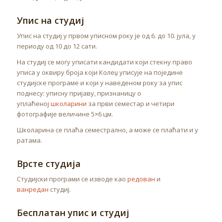
Упис на студиј
Упис на студиј у првом уписном року је од 6. до 10. јула, у
периоду од 10 до 12 сати.
На студиј се могу уписати кандидати који стекну право
уписа у оквиру броја који Колеџ уписује на поједине
студијске програме и који у наведеном року за упис
поднесу: уписну пријаву, признаницу о
уплаћеној
школарини
за први семестар и четири
фотографије величине 5×6 цм.
Школарина се плаћа семестрално, а може се плаћати и у
ратама.
Врсте студија
Студијски програми се изводе као
редован
и
ванредан
студиј.
Бесплатан упис и студиј