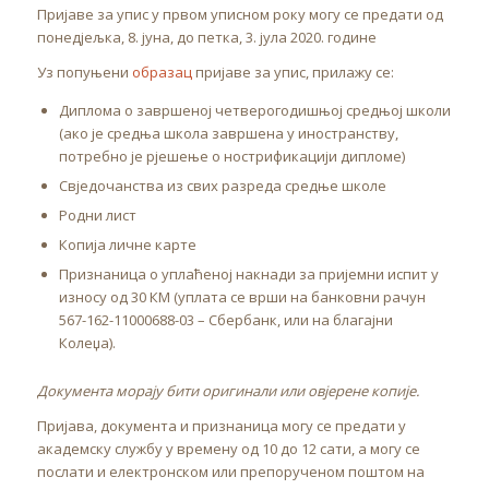
Пријаве за упис у првом уписном року могу се предати од
понедјељка, 8. јуна, до петка, 3. јула 2020. године
Уз попуњени
образац
пријаве за упис, прилажу се:
Диплома о завршеној четверогодишњој средњој школи
(ако је средња школа завршена у иностранству,
потребно је рјешење о нострификацији дипломе)
Свједочанства из свих разреда средње школе
Родни лист
Копија личне карте
Признаница о уплаћеној накнади за пријемни испит у
износу од 30 КМ (уплата се врши на банковни рачун
567-162-11000688-03 – Сбербанк, или на благајни
Колеџа).
Документа морају бити оригинали или овјерене копије.
Пријава, документа и признаница могу се предати у
академску службу у времену од 10 до 12 сати, а могу се
послати и електронском или препорученом поштом на