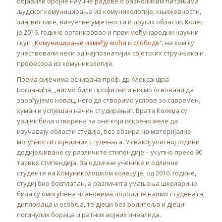
објавили бројне научне радове о разноликим питањима
људског комуницирања из комуникологије, књижевности,
лингвистике, визуелне умјетности и других области. Колеџ
је 2016. године организовао и први међународни научни
скуп „
Комуницирање између моћи и слободе
“, на ком су
учествовали неки од најпознатијих свјетских стручњака и
професора из комуникологије.
Према ријечима оснивача проф. др Александра
Богданића, „нисмо били профитни и нисмо основани да
зарађујемо новац, него да створимо услове за савремен,
хуман и успјешан начин студирања“. Врата Колеџа су
увијек била отворена за оне који искрено желе да
изучавају области студија, без обзира на материјалне
могућности појединих студената. У свакој уписној години
додијељиване су различите стипендије – укупно преко 90
таквих стипендија. За одличне ученике и одличне
студенте на Комуниколошком колеџу је, од 2010. године,
студиј био бесплатан, а различита умањења школарине
била су омогућена члановима породице наших студената,
дипломаца и особља, те дјеци без родитеља и дјеци
погинулих бораца и ратних војних инвалида.