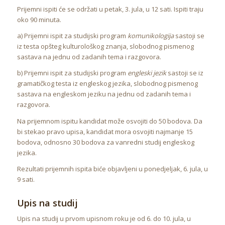
Prijemni ispiti će se održati u petak, 3. jula, u 12 sati. Ispiti traju
oko 90 minuta.
a) Prijemni ispit za studijski program
komunikologija
sastoji se
iz testa opšteg kulturološkog znanja, slobodnog pismenog
sastava na jednu od zadanih tema i razgovora.
b) Prijemni ispit za studijski program
engleski jezik
sastoji se iz
gramatičkog testa iz engleskog jezika, slobodnog pismenog
sastava na engleskom jeziku na jednu od zadanih tema i
razgovora.
Na prijemnom ispitu kandidat može osvojiti do 50 bodova. Da
bi stekao pravo upisa, kandidat mora osvojiti najmanje 15
bodova, odnosno 30 bodova za vanredni studij engleskog
jezika.
Rezultati prijemnih ispita biće objavljeni u ponedjeljak, 6. jula, u
9 sati.
Upis na studij
Upis na studij u prvom upisnom roku je od 6. do 10. jula, u