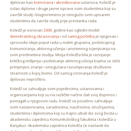
djelovao kao
licencirana i akreditovana
ustanova. Koledž je
izdao diplome i druge javne isprave svim studentima koji su
završili studij i blagovremeno je omogućio svim upisanim
studentima da završe studij prije prestanka rada.
Koledž je osnovan
2000
. godine kao ogledni model
demokratskog obrazovanja
i od
samog početka
je njegovao i
sprovodio ideje poput rada u malim grupama, podsticajnog
komuniciranja, aktivnog učenja i anonimnog ocjenjivanja na
svim predmetima studija. Misija Koledža bila je razvijanje
kritičkog mišljenja i podsticanje aktivnog učenja kojima se stiče
primjenjivo znanje i omogućava razumijevanje društvene
stvarnosti u kojoj živimo. Od samog osnivanja Koledž je
djelovao neprofitno.
Koledž se zahvaljuje svim pojedincima, ustanovama i
organizacijama koji su na različite načine dali svoj doprinos i
pomagali u njegovom radu. Koledž se posebno zahvaljuje
svim nastavnicama, saradnicima, naučnicima, stručnjacima,
studentima i diplomcima koji su trajno utkali dio svog života u
akademsku zajednicu Komunikološkog fakulteta i koledža u
Banjaluci. Akademska zajednica Koledža će nastaviti da