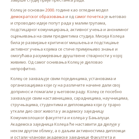
заврше студиј прије престанка рада.
Колеџ је основан
2000
. године као огледни модел
демократског образовања
и од
самог почетка
је његовао
и спроводио идеје попут рада у малим групама,
подстицајног комуницирања, активног учења и анонимног
оцјењивања на свим предметима студија. Мисија Колеџа
била је развијање критичког мишљења и подстицање
активног учења којима се стиче примјењиво знање и
омогућава разумијевање друштвене стварности у којој
живимо. Од самог оснивања Колеџ је дјеловао
непрофитно.
Колеџ се захваљује свим појединцима, установама и
организацијама који су на различите начине дали свој
допринос и помагали у његовом раду. Колеџ се посебно
захваљује свим наставницама, сарадницима, научницима,
стручњацима, студентима и дипломцима који су трајно
уткали дио свог живота у академску заједницу
Комуниколошког факултета и колеџа у Бањалуци.
Академска заједница Колеџа ће наставити да дјелује у
неком другом облику, а о даљим активностима дипломци
и остали чланови академске заједнице Факултета и