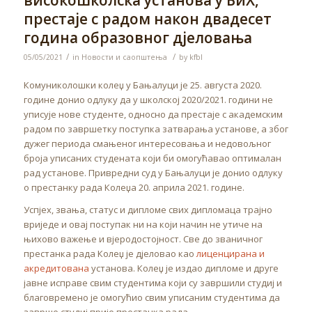
високошколска установа у БиХ,
престаје с радом након двадесет
година образовног дјеловања
/
/
05/05/2021
in
Новости и саопштења
by
kfbl
Комуниколошки колеџ у Бањалуци је 25. августа 2020.
године донио одлуку да у школској 2020/2021. години не
уписује нове студенте, односно да престаје с академским
радом по завршетку поступка затварања установе, а због
дужег периода смањеног интересовања и недовољног
броја уписаних студената који би омогућавао оптималан
рад установе. Привредни суд у Бањалуци је донио одлуку
о престанку рада Колеџа 20. априла 2021. године.
Успјех, звања, статус и дипломе свих дипломаца трајно
вриједе и овај поступак ни на који начин не утиче на
њихово важење и вјеродостојност. Све до званичног
престанка рада Колеџ је дјеловао као
лиценцирана и
акредитована
установа. Колеџ је издао дипломе и друге
јавне исправе свим студентима који су завршили студиј и
благовремено је омогућио свим уписаним студентима да