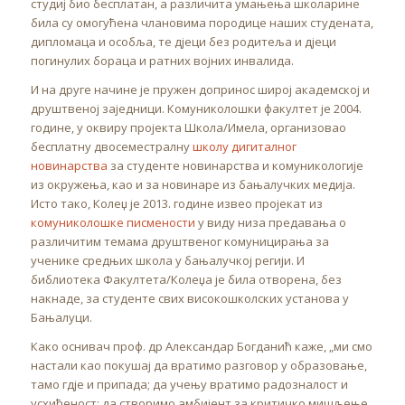
студиј био бесплатан, а различита умањења школарине
била су омогућена члановима породице наших студената,
дипломаца и особља, те дјеци без родитеља и дјеци
погинулих бораца и ратних војних инвалида.
И на друге начине је пружен допринос широј академској и
друштвеној заједници. Комуниколошки факултет је 2004.
године, у оквиру пројекта Школа/Имела, организовао
бесплатну двосеместралну
школу дигиталног
новинарства
за студенте новинарства и комуникологије
из окружења, као и за новинаре из бањалучких медија.
Исто тако, Колеџ је 2013. године извео пројекат из
комуниколошке писмености
у виду низа предавања о
различитим темама друштвеног комуницирања за
ученике средњих школа у бањалучкој регији. И
библиотека Факултета/Колеџа је била отворена, без
накнаде, за студенте свих високошколских установа у
Бањалуци.
Како оснивач проф. др Александар Богданић каже, „ми смо
настали као покушај да вратимо разговор у образовање,
тамо гдје и припада; да учењу вратимо радозналост и
усхићеност; да створимо амбијент за критичко мишљење