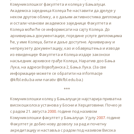
Комуниколошког факултета и колеџа у Бањалуци.
Академска заједница Колеџа ће наставити да дјелује у
неком другом облику, а о даљим активностима дипломци
и остали чланови академске заједнице Факултета и
Колеџа моћи ће се информисати на сајту Колеџа. До
архивирања документације, поједине услуге дипломцима
ће, у име Колеџа, бити и даље доступне. Архивирану и
непреузету документацију, као и обавјештења и изводе
из евиденције Факултета и Колеџа издаје законски
насљедник архивске грађе Колеџа, Наратив доо Бања
Лука, на адреси Војвођанска 2, Бања Лука. (За све
информације можете се обратити на informacije
@kfbl.edu.ba или narativ @kfbl.edu.ba.)
***
Комуниколошки колеџ у Бањалуци је најстарија приватна
високошколска установа у Босни и Херцеговини. Почео је
с радом 21. августа
2000.
године под називом
Комуниколошки факултет у Бањалуци. У јулу
2007
. године
Факултет је добио нову дозволу за рад и почетну
акредитацију и наставља с радом под називом Висока