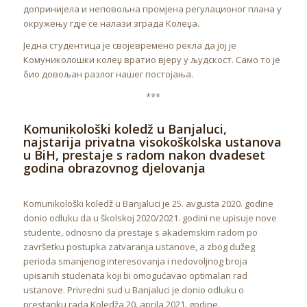
допринијела и неповољна промјена регулационог плана у
окружењу гдје се налази зграда Колеџа.
Једна студентица је својевремено рекла да јој је
Комуниколошки колеџ вратио вјеру у људскост. Само то је
био довољан разлог нашег постојања.
***
Komunikološki koledž u Banjaluci,
najstarija privatna visokoškolska ustanova
u BiH, prestaje s radom nakon dvadeset
godina obrazovnog djelovanja
Komunikološki koledž u Banjaluci je 25. avgusta 2020. godine
donio odluku da u školskoj 2020/2021. godini ne upisuje nove
studente, odnosno da prestaje s akademskim radom po
završetku postupka zatvaranja ustanove, a zbog dužeg
perioda smanjenog interesovanja i nedovoljnog broja
upisanih studenata koji bi omogućavao optimalan rad
ustanove. Privredni sud u Banjaluci je donio odluku o
prestanku rada Koledža 20. aprila 2021. godine.