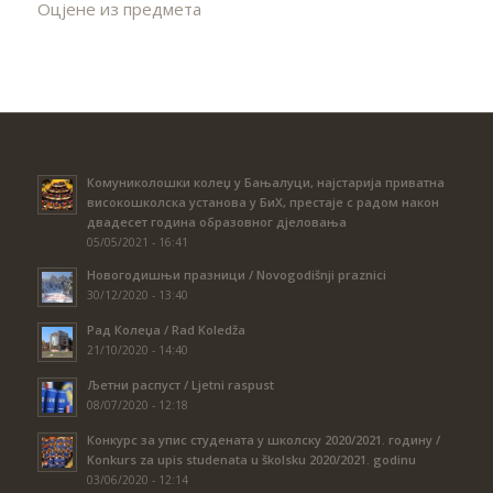
Оцјене из предмета
Комуниколошки колеџ у Бањалуци, најстарија приватна
високошколска установа у БиХ, престаје с радом након
двадесет година образовног дјеловања
05/05/2021 - 16:41
Новогодишњи празници / Novogodišnji praznici
30/12/2020 - 13:40
Рад Колеџа / Rad Koledža
21/10/2020 - 14:40
Љетни распуст / Ljetni raspust
08/07/2020 - 12:18
Конкурс за упис студената у школску 2020/2021. годину /
Konkurs za upis studenata u školsku 2020/2021. godinu
03/06/2020 - 12:14