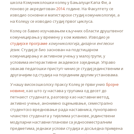
школа Комуниколошки колеџ у Бањалуци Капа Фи, а
поново је акредитован
2014
. године. На Факултету се
изводио основни и магистарски студиј комуникологије, а
на Колеџу се изводио студиј првог циклуса.
Колеџ се бавио изучавањем кључних области друштвеног
комуницирања у времену у ком живимо. Изводио је
студијске програме
комуникологија
,
дизајн
и
енглески
језик
. Студиј је био заснован на подстицајном
комуницирању и активном учењу у малој групи, у
условима интерактивне академске заједнице. Управо
овакав педагошки приступ чинио је студиј јединственим и
другачијим од студија на појединим другим установама.
У нашу високошколску праксу Колеџ је први унио
бројне
новине
, као што су настава у групама од десет до
петнаест студената, разговор као наставни метод,
активно учење, анонимно оцјењивање, семестрално
студентско вредновање рада наставника, пуноправно
чланство студената у тијелима установе, јединствени
модуларни наставни планови са једносеместралним
предметима, једнаки услови студија и досљедна примјена