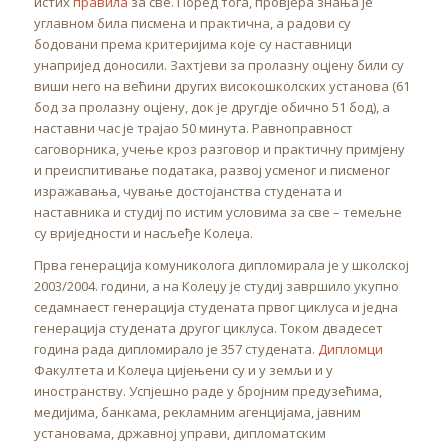
истих
правила
за све. Поред тога, провјера знања је
углавном била писмена и практична, а радови су
бодовани према критеријима које су наставници
унапријед доносили. Захтјеви за пролазну оцјену били су
виши него на већини других високошколских установа (61
бод за пролазну оцјену, док је другдје обично 51 бод), а
наставни час је трајао 50 минута. Равноправност
саговорника, учење кроз разговор и практичну примјену
и преиспитивање података, развој усменог и писменог
изражавања, чување достојанства студената и
наставника и студиј по истим условима за све – темељне
су вриједности и насљеђе Колеџа.
Прва генерација комуниколога дипломирала је у школској
2003/2004. години, а на Колеџу је студиј завршило укупно
седамнаест генерација студената првог циклуса и једна
генерација студената другог циклуса. Током двадесет
година рада дипломирало је 357 студената.
Дипломци
Факултета и Колеџа цијењени су и у земљи и у
иностранству. Успјешно раде у бројним предузећима,
медијима, банкама, рекламним агенцијама, јавним
установама, државној управи, дипломатским