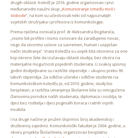
drugih oblasti. Koledž je 2016. godine organizovao i prvi
međunarodni naučni skup „
Komuniciranje između moći i
slobode
“, na kom su učestvovali neki od najpoznatijih
svjetskih stručnjaka i profesora iz komunikologije.
Prema riječima osnivača prof. dr Aleksandra Bogdanića,
„nismo bili profitni i nismo osnovani da zarađujemo novac,
nego da stvorimo uslove za savremen, human i uspješan
način studiranja“. Vrata Koledža su uvijek bila otvorena za one
koji iskreno žele da izučavaju oblasti studija, bez obzira na
materijalne mogućnosti pojedinih studenata. U svakoj upisnoj
godini dodijeljivane su različite stipendije – ukupno preko 90
takvih stipendija. Za odlične učenike i odlične studente na
Komunikološkom koledžu je, od 2010. godine, studij bio
besplatan, a različita umanjenja školarine bila su omogućena
članovima porodice naših studenata, diplomaca i osoblja, te
djeci bez roditelja i djeci poginulih boraca i ratnih vojnih
invalida.
I na druge načine je pružen doprinos široj akademskoj i
društvenoj zajednici. Komunikološki fakultet je 2004. godine, u
okviru projekta Škola/Imela, organizovao besplatnu