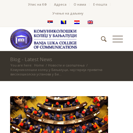
Упис на КФ
Адреса
О нама
Е-пошта
Учење на даљину
Blog - Latest News
You are here:
Home
/
Новости и саопштења
/
Комуниколошки колеџ у Бањалуци, најстарија приватна
високошколска установа у Би...