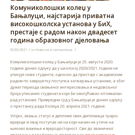
Комуниколошки колеџ у
Бањалуци, најстарија приватна
високошколска установа у БиХ,
престаје с радом након двадесет
година образовног дјеловања
/
/
05/05/2021
in
Новости и саопштења
Комуниколошки колеџ у Бањалуци је 25. августа 2020.
године донио одлуку да у школској 2020/2021. години не
уписује нове студенте, односно да престаје с академским
радом по завршетку поступка затварања установе, а због
дужег периода смањеног интересовања и недовољног
броја уписаних студената који би омогућавао оптималан
рад установе. Привредни суд у Бањалуци је донио одлуку
о престанку рада Колеџа 20. априла 2021. године.
Успјех, звања, статус и дипломе свих дипломаца трајно
вриједе и овај поступак ни на који начин не утиче на
њихово важење и вјеродостојност. Све до званичног
престанка рада Колеџ је дјеловао као
лиценцирана и