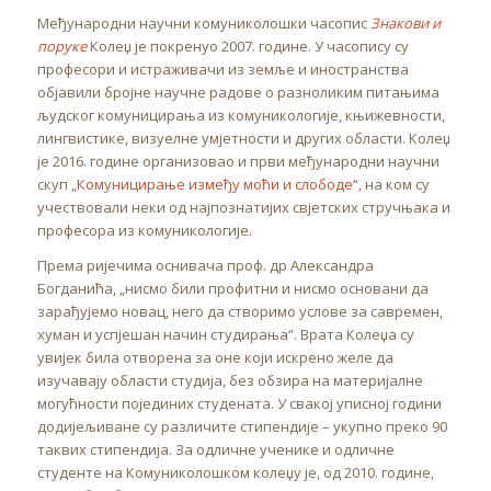
Међународни научни комуниколошки часопис
Знакови и
поруке
Колеџ је покренуо 2007. године. У часопису су
професори и истраживачи из земље и иностранства
објавили бројне научне радове о разноликим питањима
људског комуницирања из комуникологије, књижевности,
лингвистике, визуелне умјетности и других области. Колеџ
је 2016. године организовао и први међународни научни
скуп „
Комуницирање између моћи и слободе
“, на ком су
учествовали неки од најпознатијих свјетских стручњака и
професора из комуникологије.
Према ријечима оснивача проф. др Александра
Богданића, „нисмо били профитни и нисмо основани да
зарађујемо новац, него да створимо услове за савремен,
хуман и успјешан начин студирања“. Врата Колеџа су
увијек била отворена за оне који искрено желе да
изучавају области студија, без обзира на материјалне
могућности појединих студената. У свакој уписној години
додијељиване су различите стипендије – укупно преко 90
таквих стипендија. За одличне ученике и одличне
студенте на Комуниколошком колеџу је, од 2010. године,