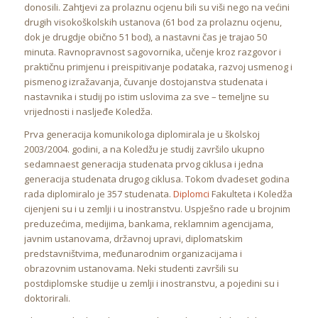
donosili. Zahtjevi za prolaznu ocjenu bili su viši nego na većini
drugih visokoškolskih ustanova (61 bod za prolaznu ocjenu,
dok je drugdje obično 51 bod), a nastavni čas je trajao 50
minuta. Ravnopravnost sagovornika, učenje kroz razgovor i
praktičnu primjenu i preispitivanje podataka, razvoj usmenog i
pismenog izražavanja, čuvanje dostojanstva studenata i
nastavnika i studij po istim uslovima za sve – temeljne su
vrijednosti i nasljeđe Koledža.
Prva generacija komunikologa diplomirala je u školskoj
2003/2004. godini, a na Koledžu je studij završilo ukupno
sedamnaest generacija studenata prvog ciklusa i jedna
generacija studenata drugog ciklusa. Tokom dvadeset godina
rada diplomiralo je 357 studenata.
Diplomci
Fakulteta i Koledža
cijenjeni su i u zemlji i u inostranstvu. Uspješno rade u brojnim
preduzećima, medijima, bankama, reklamnim agencijama,
javnim ustanovama, državnoj upravi, diplomatskim
predstavništvima, međunarodnim organizacijama i
obrazovnim ustanovama. Neki studenti završili su
postdiplomske studije u zemlji i inostranstvu, a pojedini su i
doktorirali.