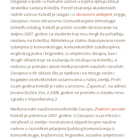
Ulaganje u ljude i u humane uslove u kojima djeluju bila je
strateška zadaća Koledža. Pored stvaranja akademskih
radnih uslova, Koledž je ulagao i u
obrazovni ambijent
, knjige,
časopise i nove obrazovne i komunikacijske tehnologije
(između ostalog, Koledž je počeo izvoditi obrazovanje na
daljinu 2007. godine za studente koji nisu mogli da pohađaju
nastavu na Koledžu). Biblioteka je stalno dopunjavana novim
izdanjima iz komunikologije, komunikoloških subdisciplina,
engleskog jezika i lingvistike, iz umjetnosti i dizajna, kao i
drugih oblasti koje se izučavaju ili istražuju na Koledžu, a
redovno je primala i deset međunarodnih naučnih i stručnih
časopisa iz tih oblasti (što je rijetkost i na mnogo većim i
bogatijim visokoškolskim ustanovama u našoj zemlji). Prvih
osam godina Koledž je radio u prostoru „Čajaveca“, na adresi
Jovana Dučića 23a, a 2008. godine se preselio u vlastitu novu
zgradu u Vojvođanskoj 2.
Međunarodni naučni komunikološki časopis
Znakovi i poruke
Koledž je pokrenuo 2007. godine. U časopisu su profesori i
istraživači iz zemlje i inostranstva objavili brojne naučne
radove o raznolikim pitanjima ljudskog komuniciranja iz
komunikologije, književnosti, lingvistike, vizuelne umjetnosti i