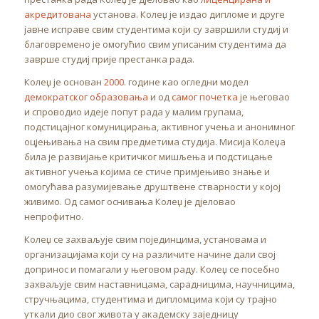
акредитована
установа. Колеџ је издао дипломе и друге
јавне исправе свим студентима који су завршили студиј и
благовремено је омогућио свим уписаним студентима да
заврше студиј прије престанка рада.
Колеџ је основан
2000
. године као огледни модел
демократског образовања
и од
самог почетка
је његовао
и спроводио идеје попут рада у малим групама,
подстицајног комуницирања, активног учења и анонимног
оцјењивања на свим предметима студија. Мисија Колеџа
била је развијање критичког мишљења и подстицање
активног учења којима се стиче примјењиво знање и
омогућава разумијевање друштвене стварности у којој
живимо. Од самог оснивања Колеџ је дјеловао
непрофитно.
Колеџ се захваљује свим појединцима, установама и
организацијама који су на различите начине дали свој
допринос и помагали у његовом раду. Колеџ се посебно
захваљује свим наставницама, сарадницима, научницима,
стручњацима, студентима и дипломцима који су трајно
уткали дио свог живота у академску заједницу