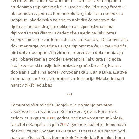
svim nastavnicama, saradnicima, naučnicima, stručnjacima,
studentima i diplomcima koji su trajno utkali dio svog života u
akademsku zajednicu Komunikološkog fakulteta i koledža u
Banjaluci. Akademska zajednica Koledža će nastaviti da
djeluje u nekom drugom obliku, a o daljim aktivnostima
diplomci i ostali članovi akademske zajednice Fakulteta i
Koledža moći će se informisati na sajtu Koledža. Do arhiviranja
dokumentacije, pojedine usluge diplomcima će, u ime Koledža,
biti i dalje dostupne. Arhiviranu i nepreuzetu dokumentaciju,
kao i obavještenja i izvode iz evidencije Fakulteta i Koledža
izdaje zakonski nasljednik arhivske građe Koledža, Narativ
doo Banja Luka, na adresi Vojvođanska 2, Banja Luka. (Za sve
informacije možete se obratiti na informacije @kfbl.edu.ba ili
narativ @kfbl.edu.ba.)
***
Komunikološki koledž u Banjaluci je najstarija privatna
visokoškolska ustanova u Bosni i Hercegovini. Počeo je s
radom 21. avgusta
2000
. godine pod nazivom Komunikološki
fakultet u Banjaluci. U julu
2007
. godine Fakultet je dobio novu
dozvolu za rad i početnu akreditaciju i nastavlja s radom pod
nazivom Visoka škola Komunikološki koledž u Banjaluci Kapa