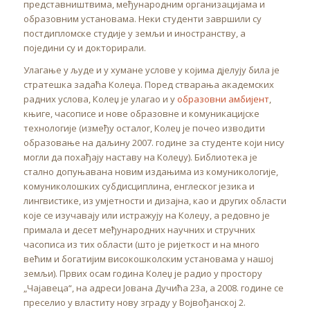
представништвима, међународним организацијама и
образовним установама. Неки студенти завршили су
постдипломске студије у земљи и иностранству, а
поједини су и докторирали.
Улагање у људе и у хумане услове у којима дјелују била је
стратешка задаћа Колеџа. Поред стварања академских
радних услова, Колеџ је улагао и у
образовни амбијент
,
књиге, часописе и нове образовне и комуникацијске
технологије (између осталог, Колеџ је почео изводити
образовање на даљину 2007. године за студенте који нису
могли да похађају наставу на Колеџу). Библиотека је
стално допуњавана новим издањима из комуникологије,
комуниколошких субдисциплина, енглеског језика и
лингвистике, из умјетности и дизајна, као и других области
које се изучавају или истражују на Колеџу, а редовно је
примала и десет међународних научних и стручних
часописа из тих области (што је ријеткост и на много
већим и богатијим високошколским установама у нашој
земљи). Првих осам година Колеџ је радио у простору
„Чајавеца“, на адреси Јована Дучића 23а, а 2008. године се
преселио у властиту нову зграду у Војвођанској 2.