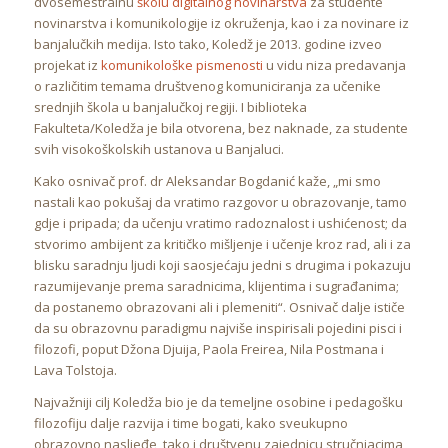
dvosemestralnu
školu digitalnog novinarstva
za studente
novinarstva i komunikologije iz okruženja, kao i za novinare iz
banjalučkih medija. Isto tako, Koledž je 2013. godine izveo
projekat iz
komunikološke pismenosti
u vidu niza predavanja
o različitim temama društvenog komuniciranja za učenike
srednjih škola u banjalučkoj regiji. I biblioteka
Fakulteta/Koledža je bila otvorena, bez naknade, za studente
svih visokoškolskih ustanova u Banjaluci.
Kako osnivač prof. dr Aleksandar Bogdanić kaže, „mi smo
nastali kao pokušaj da vratimo razgovor u obrazovanje, tamo
gdje i pripada; da učenju vratimo radoznalost i ushićenost; da
stvorimo ambijent za kritičko mišljenje i učenje kroz rad, ali i za
blisku saradnju ljudi koji saosjećaju jedni s drugima i pokazuju
razumijevanje prema saradnicima, klijentima i sugrađanima;
da postanemo obrazovani ali i plemeniti“. Osnivač dalje ističe
da su obrazovnu paradigmu najviše inspirisali pojedini pisci i
filozofi, poput Džona Djuija, Paola Freirea, Nila Postmana i
Lava Tolstoja.
Najvažniji cilj Koledža bio je da temeljne osobine i pedagošku
filozofiju dalje razvija i time bogati, kako sveukupno
obrazovno nasljeđe, tako i društvenu zajednicu stručnjacima