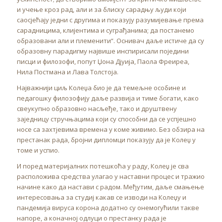
и учење кроз рад, али и за блиску сарадњу људи који
саосјећају једни с другима и показују разумијевање према
сарадницима, клијентима и суграђанима; да постанемо
образовани али и племенити“. Оснивач даље истиче да су
образовну парадигму највише инспирисали поједини
писци и филозофи, попут Џона Дјуија, Паола Фреиреа,
Нила Постмана и Лава Толстоја.
Најважнији циљ Колеџа био је да темељне особине и
педагошку филозофију даље развија и тиме богати, како
свеукупно образовно насљеђе, тако и друштвену
заједницу стручњацима који су способни да се успјешно
носе са захтјевима времена у коме живимо. Без обзира на
престанак рада, бројни дипломци показују да је Колеџ у
томе и успио.
И поред материјалних потешкоћа у раду, Колеџ је сва
расположива средства улагао у наставни процес и тражио
начине како да настави с радом. Међутим, даље смањење
интересовања за студиј какав се изводи на Колеџу и
пандемија вируса корона додатно су онемогућили такве
напоре, а коначној одлуци о престанку рада је