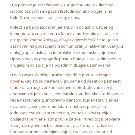
Fi, a ponovo je akreditovan
2014
. godine. Na Fakultetu se
izvodio osnovni i magistarski studij komunikologije, a na
Koledžu se izvodio studij prvog ciklusa.
Koledž se bavio izučavanjem ključnih oblasti društvenog
komuniciranja u vremenu u kom živimo. Izvodio je
studijske
programe
komunikologija
,
dizajn
i
engleski jezik
. Studij je bio
zasnovan na podsticajnom komuniciranju i aktivnom učenju u
maloj grupi, u uslovima interaktivne akademske zajednice.
Upravo ovakav pedagoški pristup činio je studij jedinstvenim i
drugačijim od studija na pojedinim drugim ustanovama.
U našu visokoškolsku praksu Koledž je prvi unio
brojne
novine
, kao što su nastava u grupama od deset do petnaest
studenata, razgovor kao nastavni metod, aktivno učenje,
anonimno ocjenjivanje, semestralno studentsko vrednovanje
rada nastavnika, punopravno članstvo studenata u tijelima
ustanove, jedinstveni modularni nastavni planovi sa
jednosemestralnim predmetima, jednaki uslovi studija i
dosljedna primjena istih
pravila
za sve. Pored toga, provjera
znanja je uglavnom bila pismena i praktična, a radovi su
bodovani prema kriterijima koje su nastavnici unaprijed