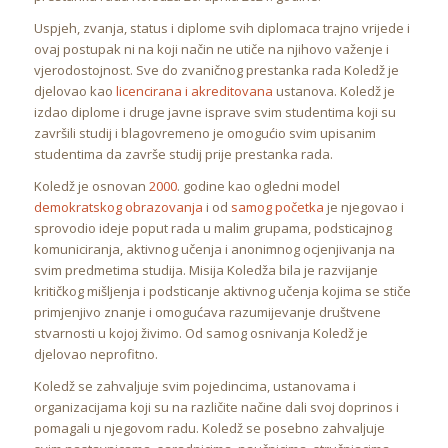
Uspjeh, zvanja, status i diplome svih diplomaca trajno vrijede i
ovaj postupak ni na koji način ne utiče na njihovo važenje i
vjerodostojnost. Sve do zvaničnog prestanka rada Koledž je
djelovao kao
licencirana i akreditovana
ustanova. Koledž je
izdao diplome i druge javne isprave svim studentima koji su
završili studij i blagovremeno je omogućio svim upisanim
studentima da završe studij prije prestanka rada.
Koledž je osnovan
2000
. godine kao ogledni model
demokratskog obrazovanja
i od
samog početka
je njegovao i
sprovodio ideje poput rada u malim grupama, podsticajnog
komuniciranja, aktivnog učenja i anonimnog ocjenjivanja na
svim predmetima studija. Misija Koledža bila je razvijanje
kritičkog mišljenja i podsticanje aktivnog učenja kojima se stiče
primjenjivo znanje i omogućava razumijevanje društvene
stvarnosti u kojoj živimo. Od samog osnivanja Koledž je
djelovao neprofitno.
Koledž se zahvaljuje svim pojedincima, ustanovama i
organizacijama koji su na različite načine dali svoj doprinos i
pomagali u njegovom radu. Koledž se posebno zahvaljuje