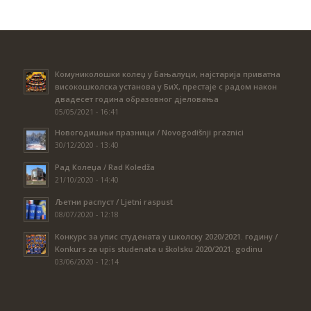
Комуниколошки колеџ у Бањалуци, најстарија приватна
високошколска установа у БиХ, престаје с радом након
двадесет година образовног дјеловања
05/05/2021 - 16:41
Новогодишњи празници / Novogodišnji praznici
30/12/2020 - 13:40
Рад Колеџа / Rad Koledža
21/10/2020 - 14:40
Љетни распуст / Ljetni raspust
08/07/2020 - 12:18
Конкурс за упис студената у школску 2020/2021. годину /
Konkurs za upis studenata u školsku 2020/2021. godinu
03/06/2020 - 12:14