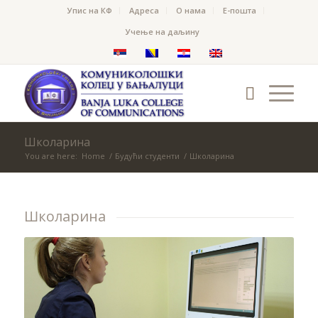
Упис на КФ
Адреса
О нама
Е-пошта
Учење на даљину
Школарина
You are here:
Home
/
Будући студенти
/
Школарина
Школарина