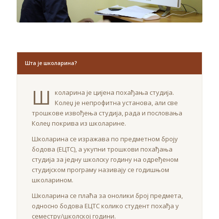
Шта је школарина?
Ш
коларина је цијена похађања студија.
Колеџ је непрофитна установа, али све
трошкове извођења студија, рада и пословања
Колеџ покрива из школарине.
Школарина се изражава по предметном броју
бодова (ЕЦТС), а укупни трошкови похађања
студија за једну школску годину на одређеном
студијском програму називају се годишњом
школарином.
Школарина се плаћа за онолики број предмета,
односно бодова ЕЦТС колико студент похађа у
семестру/школској години.