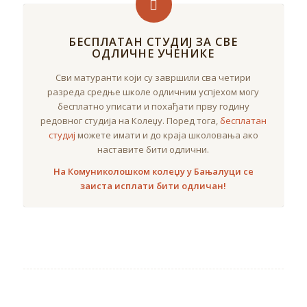
БЕСПЛАТАН СТУДИЈ ЗА СВЕ
ОДЛИЧНЕ УЧЕНИКЕ
Сви матуранти који су завршили сва четири
разреда средње школе одличним успјехом могу
бесплатно уписати и похађати прву годину
редовног студија на Колеџу. Поред тога,
бесплатан
студиј
можете имати и до краја школовања ако
наставите бити одлични.
На Комуниколошком колеџу у Бањалуци се
заиста исплати бити одличан!