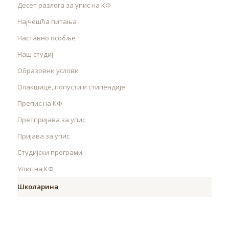
Десет разлога за упис на КФ
Најчешћа питања
Наставно особље
Наш студиј
Образовни услови
Олакшице, попусти и стипендије
Препис на КФ
Претпријава за упис
Пријава за упис
Студијски програми
Упис на КФ
Школарина