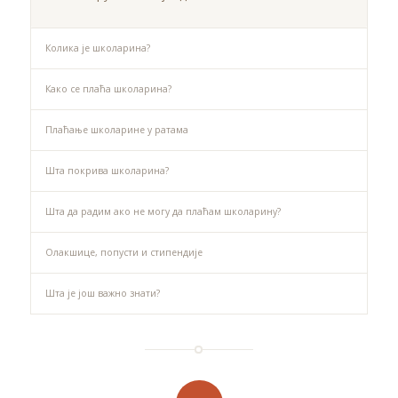
Колика је школарина?
Како се плаћа школарина?
Плаћање школарине у ратама
Шта покрива школарина?
Шта да радим ако не могу да плаћам школарину?
Олакшице, попусти и стипендије
Шта је још важно знати?