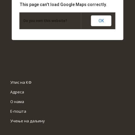
This page can't load Google Maps correctly.
OK
Do you own this website?
Упис на КФ
Адреса
О нама
Е-пошта
Учење на даљину