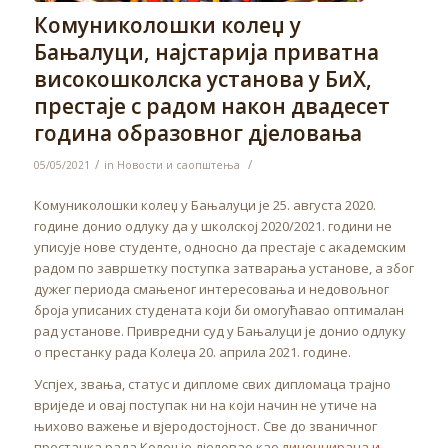
Комуниколошки колеџ у
Бањалуци, најстарија приватна
високошколска установа у БиХ,
престаје с радом након двадесет
година образовног дјеловања
/
/
05/05/2021
in
Новости и саопштења
Комуниколошки колеџ у Бањалуци је 25. августа 2020.
године донио одлуку да у школској 2020/2021. години не
уписује нове студенте, односно да престаје с академским
радом по завршетку поступка затварања установе, а због
дужег периода смањеног интересовања и недовољног
броја уписаних студената који би омогућавао оптималан
рад установе. Привредни суд у Бањалуци је донио одлуку
о престанку рада Колеџа 20. априла 2021. године.
Успјех, звања, статус и дипломе свих дипломаца трајно
вриједе и овај поступак ни на који начин не утиче на
њихово важење и вјеродостојност. Све до званичног
престанка рада Колеџ је дјеловао као
лиценцирана и