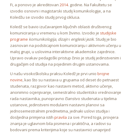
Fi, a ponovo je akreditovan
2014
. godine. Na Fakultetu se
izvodio osnovni i magistarski studij komunikologije, a na
Koledžu se izvodio studij prvog ciklusa.
Koledž se bavio izučavanjem ključnih oblasti društvenog
komuniciranja u vremenu u kom živimo. Izvodio je
studijske
programe
komunikologija
,
dizajn
i
engleski jezik
. Studij je bio
zasnovan na podsticajnom komuniciranju i aktivnom učenju u
maloj grupi, u uslovima interaktivne akademske zajednice.
Upravo ovakav pedagoški pristup činio je studij jedinstvenim i
drugačijim od studija na pojedinim drugim ustanovama.
U našu visokoškolsku praksu Koledž je prvi unio
brojne
novine
, kao što su nastava u grupama od deset do petnaest
studenata, razgovor kao nastavni metod, aktivno učenje,
anonimno ocjenjivanje, semestralno studentsko vrednovanje
rada nastavnika, punopravno članstvo studenata u tijelima
ustanove, jedinstveni modularni nastavni planovi sa
jednosemestralnim predmetima, jednaki uslovi studija i
dosljedna primjena istih
pravila
za sve. Pored toga, provjera
znanja je uglavnom bila pismena i praktična, a radovi su
bodovani prema kriterijima koje su nastavnici unaprijed