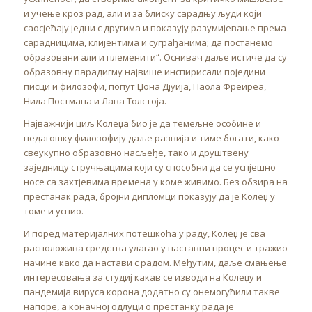
и учење кроз рад, али и за блиску сарадњу људи који
саосјећају једни с другима и показују разумијевање према
сарадницима, клијентима и суграђанима; да постанемо
образовани али и племенити“. Оснивач даље истиче да су
образовну парадигму највише инспирисали поједини
писци и филозофи, попут Џона Дјуија, Паола Фреиреа,
Нила Постмана и Лава Толстоја.
Најважнији циљ Колеџа био је да темељне особине и
педагошку филозофију даље развија и тиме богати, како
свеукупно образовно насљеђе, тако и друштвену
заједницу стручњацима који су способни да се успјешно
носе са захтјевима времена у коме живимо. Без обзира на
престанак рада, бројни дипломци показују да је Колеџ у
томе и успио.
И поред материјалних потешкоћа у раду, Колеџ је сва
расположива средства улагао у наставни процес и тражио
начине како да настави с радом. Међутим, даље смањење
интересовања за студиј какав се изводи на Колеџу и
пандемија вируса корона додатно су онемогућили такве
напоре, а коначној одлуци о престанку рада је