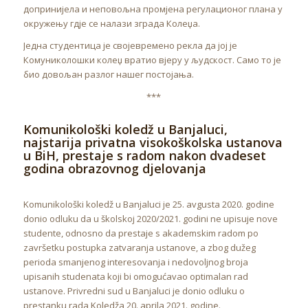
допринијела и неповољна промјена регулационог плана у
окружењу гдје се налази зграда Колеџа.
Једна студентица је својевремено рекла да јој је
Комуниколошки колеџ вратио вјеру у људскост. Само то је
био довољан разлог нашег постојања.
***
Komunikološki koledž u Banjaluci,
najstarija privatna visokoškolska ustanova
u BiH, prestaje s radom nakon dvadeset
godina obrazovnog djelovanja
Komunikološki koledž u Banjaluci je 25. avgusta 2020. godine
donio odluku da u školskoj 2020/2021. godini ne upisuje nove
studente, odnosno da prestaje s akademskim radom po
završetku postupka zatvaranja ustanove, a zbog dužeg
perioda smanjenog interesovanja i nedovoljnog broja
upisanih studenata koji bi omogućavao optimalan rad
ustanove. Privredni sud u Banjaluci je donio odluku o
prestanku rada Koledža 20. aprila 2021. godine.