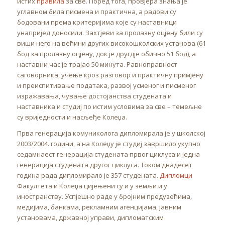
истих
правила
за све. Поред тога, провјера знања је
углавном била писмена и практична, а радови су
бодовани према критеријима које су наставници
унапријед доносили. Захтјеви за пролазну оцјену били су
виши него на већини других високошколских установа (61
бод за пролазну оцјену, док је другдје обично 51 бод), а
наставни час је трајао 50 минута. Равноправност
саговорника, учење кроз разговор и практичну примјену
и преиспитивање података, развој усменог и писменог
изражавања, чување достојанства студената и
наставника и студиј по истим условима за све – темељне
су вриједности и насљеђе Колеџа.
Прва генерација комуниколога дипломирала је у школској
2003/2004. години, а на Колеџу је студиј завршило укупно
седамнаест генерација студената првог циклуса и једна
генерација студената другог циклуса. Током двадесет
година рада дипломирало је 357 студената.
Дипломци
Факултета и Колеџа цијењени су и у земљи и у
иностранству. Успјешно раде у бројним предузећима,
медијима, банкама, рекламним агенцијама, јавним
установама, државној управи, дипломатским