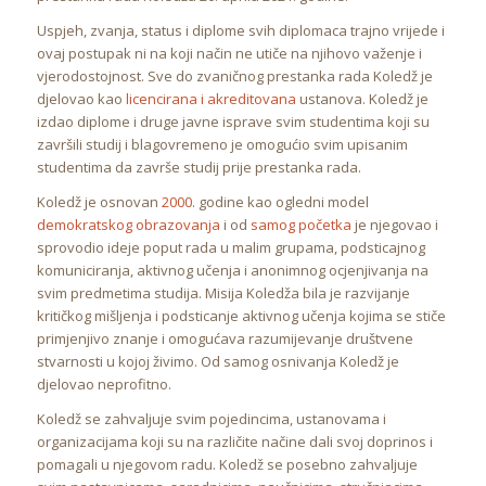
Uspjeh, zvanja, status i diplome svih diplomaca trajno vrijede i
ovaj postupak ni na koji način ne utiče na njihovo važenje i
vjerodostojnost. Sve do zvaničnog prestanka rada Koledž je
djelovao kao
licencirana i akreditovana
ustanova. Koledž je
izdao diplome i druge javne isprave svim studentima koji su
završili studij i blagovremeno je omogućio svim upisanim
studentima da završe studij prije prestanka rada.
Koledž je osnovan
2000
. godine kao ogledni model
demokratskog obrazovanja
i od
samog početka
je njegovao i
sprovodio ideje poput rada u malim grupama, podsticajnog
komuniciranja, aktivnog učenja i anonimnog ocjenjivanja na
svim predmetima studija. Misija Koledža bila je razvijanje
kritičkog mišljenja i podsticanje aktivnog učenja kojima se stiče
primjenjivo znanje i omogućava razumijevanje društvene
stvarnosti u kojoj živimo. Od samog osnivanja Koledž je
djelovao neprofitno.
Koledž se zahvaljuje svim pojedincima, ustanovama i
organizacijama koji su na različite načine dali svoj doprinos i
pomagali u njegovom radu. Koledž se posebno zahvaljuje