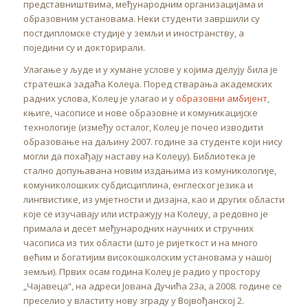
представништвима, међународним организацијама и
образовним установама. Неки студенти завршили су
постдипломске студије у земљи и иностранству, а
поједини су и докторирали.
Улагање у људе и у хумане услове у којима дјелују била је
стратешка задаћа Колеџа. Поред стварања академских
радних услова, Колеџ је улагао и у
образовни амбијент
,
књиге, часописе и нове образовне и комуникацијске
технологије (између осталог, Колеџ је почео изводити
образовање на даљину 2007. године за студенте који нису
могли да похађају наставу на Колеџу). Библиотека је
стално допуњавана новим издањима из комуникологије,
комуниколошких субдисциплина, енглеског језика и
лингвистике, из умјетности и дизајна, као и других области
које се изучавају или истражују на Колеџу, а редовно је
примала и десет међународних научних и стручних
часописа из тих области (што је ријеткост и на много
већим и богатијим високошколским установама у нашој
земљи). Првих осам година Колеџ је радио у простору
„Чајавеца“, на адреси Јована Дучића 23а, а 2008. године се
преселио у властиту нову зграду у Војвођанској 2.