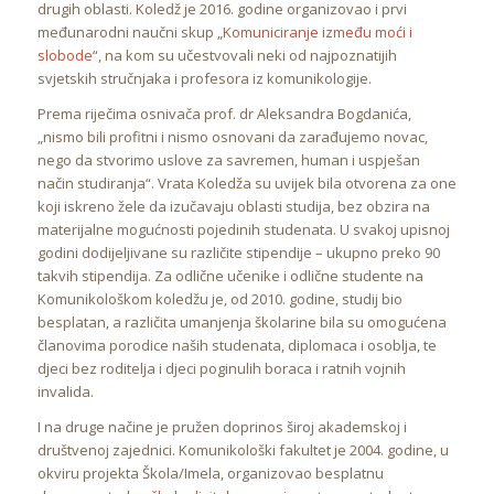
drugih oblasti. Koledž je 2016. godine organizovao i prvi
međunarodni naučni skup „
Komuniciranje između moći i
slobode
“, na kom su učestvovali neki od najpoznatijih
svjetskih stručnjaka i profesora iz komunikologije.
Prema riječima osnivača prof. dr Aleksandra Bogdanića,
„nismo bili profitni i nismo osnovani da zarađujemo novac,
nego da stvorimo uslove za savremen, human i uspješan
način studiranja“. Vrata Koledža su uvijek bila otvorena za one
koji iskreno žele da izučavaju oblasti studija, bez obzira na
materijalne mogućnosti pojedinih studenata. U svakoj upisnoj
godini dodijeljivane su različite stipendije – ukupno preko 90
takvih stipendija. Za odlične učenike i odlične studente na
Komunikološkom koledžu je, od 2010. godine, studij bio
besplatan, a različita umanjenja školarine bila su omogućena
članovima porodice naših studenata, diplomaca i osoblja, te
djeci bez roditelja i djeci poginulih boraca i ratnih vojnih
invalida.
I na druge načine je pružen doprinos široj akademskoj i
društvenoj zajednici. Komunikološki fakultet je 2004. godine, u
okviru projekta Škola/Imela, organizovao besplatnu