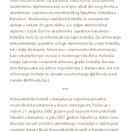
svim nastavnicama, saradnicima, naučnicima, stručnjacima,
studentima i diplomcima koji su trajno utkali dio svog života u
akademsku zajednicu Komunikološkog fakulteta i koledža u
Banjaluci. Akademska zajednica Koledža će nastaviti da
djeluje u nekom drugom obliku, a o daljim aktivnostima
diplomci i ostali članovi akademske zajednice Fakulteta i
Koledža moći će se informisati na sajtu Koledža. Do arhiviranja
dokumentacije, pojedine usluge diplomcima će, u ime Koledža,
biti i dalje dostupne. Arhiviranu i nepreuzetu dokumentaciju,
kao i obavještenja i izvode iz evidencije Fakulteta i Koledža
izdaje zakonski nasljednik arhivske građe Koledža, Narativ
doo Banja Luka, na adresi Vojvođanska 2, Banja Luka. (Za sve
informacije možete se obratiti na informacije @kfbl.edu.ba ili
narativ @kfbl.edu.ba.)
***
Komunikološki koledž u Banjaluci je najstarija privatna
visokoškolska ustanova u Bosni i Hercegovini. Počeo je s
radom 21. avgusta
2000
. godine pod nazivom Komunikološki
fakultet u Banjaluci. U julu
2007
. godine Fakultet je dobio novu
dozvolu za rad i početnu akreditaciju i nastavlja s radom pod
nazivom Visoka škola Komunikološki koledž u Banjaluci Kapa