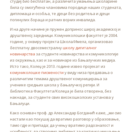
студиј био бесплатан, а различита умањења школарине
била су омогућена члановима породице наших студената,
дипломаца и особља, те дјеци без родитеља и дјеци
погинулих бораца и ратних војних инвалида.
И на друге начине је пружен допринос широј академској и
друштвеној заједници. Комуниколошки факултет је 2004.
године, у оквиру пројекта Школа/Имела, организовао
бесплатну двосеместралну
школу дигиталног
новинарства
за студенте новинарства и комуникологије
из окружења, као и за новинаре из бањалучких медија.
Исто тако, Колеџ је 2013. године извео пројекат из
комуниколошке писмености
у виду низа предавања о
различитим темама друштвеног комуницирања за
ученике средњих школа у бањалучкој регији. И
библиотека Факултета/Колеџа је била отворена, без
накнаде, за студенте свих високошколских установа у
Бањалуци.
Како оснивач проф. др Александар Богданић каже, „ми смо
настали као покушај да вратимо разговор у образовање,
тамо гдје и припада; да учењу вратимо радозналост и
усхићеност; да створимо амбијент за критичко мишљење