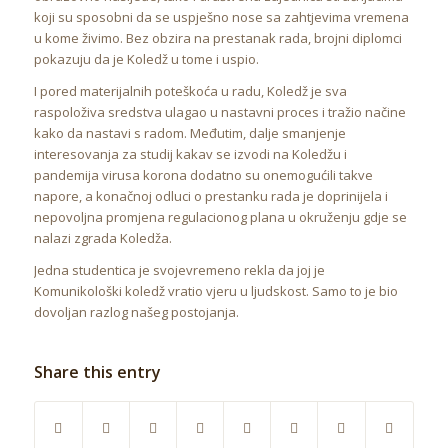
koji su sposobni da se uspješno nose sa zahtjevima vremena
u kome živimo. Bez obzira na prestanak rada, brojni diplomci
pokazuju da je Koledž u tome i uspio.
I pored materijalnih poteškoća u radu, Koledž je sva
raspoloživa sredstva ulagao u nastavni proces i tražio načine
kako da nastavi s radom. Međutim, dalje smanjenje
interesovanja za studij kakav se izvodi na Koledžu i
pandemija virusa korona dodatno su onemogućili takve
napore, a konačnoj odluci o prestanku rada je doprinijela i
nepovoljna promjena regulacionog plana u okruženju gdje se
nalazi zgrada Koledža.
Jedna studentica je svojevremeno rekla da joj je
Komunikološki koledž vratio vjeru u ljudskost. Samo to je bio
dovoljan razlog našeg postojanja.
Share this entry