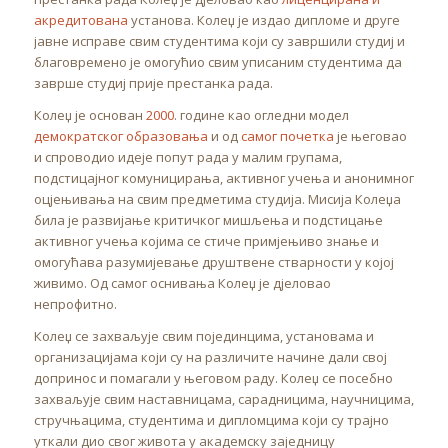
акредитована
установа. Колеџ је издао дипломе и друге
јавне исправе свим студентима који су завршили студиј и
благовремено је омогућио свим уписаним студентима да
заврше студиј прије престанка рада.
Колеџ је основан
2000
. године као огледни модел
демократског образовања
и од
самог почетка
је његовао
и спроводио идеје попут рада у малим групама,
подстицајног комуницирања, активног учења и анонимног
оцјењивања на свим предметима студија. Мисија Колеџа
била је развијање критичког мишљења и подстицање
активног учења којима се стиче примјењиво знање и
омогућава разумијевање друштвене стварности у којој
живимо. Од самог оснивања Колеџ је дјеловао
непрофитно.
Колеџ се захваљује свим појединцима, установама и
организацијама који су на различите начине дали свој
допринос и помагали у његовом раду. Колеџ се посебно
захваљује свим наставницама, сарадницима, научницима,
стручњацима, студентима и дипломцима који су трајно
уткали дио свог живота у академску заједницу