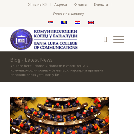
Упис на КФ
Адреса
О нама
Е-пошта
Учење на даљину
Blog - Latest News
You are here:
Home
/
Новости и саопштења
/
Комуниколошки колеџ у Бањалуци, најстарија приватна
високошколска установа у Би...