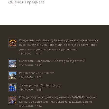
Оцјене из предмета
Комуниколошки колеџ у Бањалуци, најстарија приватна
високошколска установа у БиХ, престаје с радом након
двадесет година образовног дјеловања
05/05/2021 - 16:41
Новогодишњи празници / Novogodišnji praznici
30/12/2020 - 13:40
Рад Колеџа / Rad Koledža
21/10/2020 - 14:40
Љетни распуст / Ljetni raspust
08/07/2020 - 12:18
Конкурс за упис студената у школску 2020/2021. годину /
Konkurs za upis studenata u školsku 2020/2021. godinu
03/06/2020 - 12:14