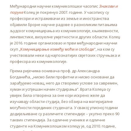
Међународни научни комуниколошки часопис
Знакови и
поруке
Колеџ је покренуо 2007. године. У часопису су
професори и истраживачи из земље и иностранства
објавили бројне научне радове о разноликим питањима
људског комуницирања из комуникологије, књижевности,
лингвистике, визуелне умјетности и других области. Колеџ
је 2016. године организовао и први међународни научни
скуп „
Комуницирање између моћи и слободе
“, на ком су
учествовали неки од најпознатијих свјетских стручњака и
професора из комуникологије.
Према ријечима оснивача проф. др Александра
Богданића, „нисмо били профитни и нисмо основани да
зарађујемо новац, него да створимо услове за савремен,
хуман и успјешан начин студирања“. Врата Колеџа су
увијек била отворена за оне који искрено желе да
изучавају области студија, без обзира на материјалне
могућности појединих студената. У свакој уписној години
додијељиване су различите стипендије – укупно преко 90
таквих стипендија. За одличне ученике и одличне
студенте на Комуниколошком колеџу је, од 2010. године,