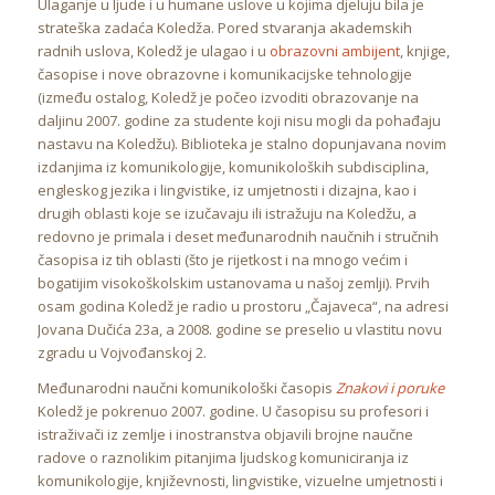
Ulaganje u ljude i u humane uslove u kojima djeluju bila je
strateška zadaća Koledža. Pored stvaranja akademskih
radnih uslova, Koledž je ulagao i u
obrazovni ambijent
, knjige,
časopise i nove obrazovne i komunikacijske tehnologije
(između ostalog, Koledž je počeo izvoditi obrazovanje na
daljinu 2007. godine za studente koji nisu mogli da pohađaju
nastavu na Koledžu). Biblioteka je stalno dopunjavana novim
izdanjima iz komunikologije, komunikoloških subdisciplina,
engleskog jezika i lingvistike, iz umjetnosti i dizajna, kao i
drugih oblasti koje se izučavaju ili istražuju na Koledžu, a
redovno je primala i deset međunarodnih naučnih i stručnih
časopisa iz tih oblasti (što je rijetkost i na mnogo većim i
bogatijim visokoškolskim ustanovama u našoj zemlji). Prvih
osam godina Koledž je radio u prostoru „Čajaveca“, na adresi
Jovana Dučića 23a, a 2008. godine se preselio u vlastitu novu
zgradu u Vojvođanskoj 2.
Međunarodni naučni komunikološki časopis
Znakovi i poruke
Koledž je pokrenuo 2007. godine. U časopisu su profesori i
istraživači iz zemlje i inostranstva objavili brojne naučne
radove o raznolikim pitanjima ljudskog komuniciranja iz
komunikologije, književnosti, lingvistike, vizuelne umjetnosti i