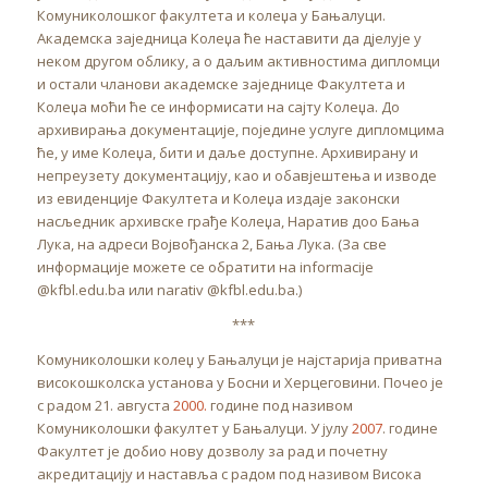
Комуниколошког факултета и колеџа у Бањалуци.
Академска заједница Колеџа ће наставити да дјелује у
неком другом облику, а о даљим активностима дипломци
и остали чланови академске заједнице Факултета и
Колеџа моћи ће се информисати на сајту Колеџа. До
архивирања документације, поједине услуге дипломцима
ће, у име Колеџа, бити и даље доступне. Архивирану и
непреузету документацију, као и обавјештења и изводе
из евиденције Факултета и Колеџа издаје законски
насљедник архивске грађе Колеџа, Наратив доо Бања
Лука, на адреси Војвођанска 2, Бања Лука. (За све
информације можете се обратити на informacije
@kfbl.edu.ba или narativ @kfbl.edu.ba.)
***
Комуниколошки колеџ у Бањалуци је најстарија приватна
високошколска установа у Босни и Херцеговини. Почео је
с радом 21. августа
2000.
године под називом
Комуниколошки факултет у Бањалуци. У јулу
2007
. године
Факултет је добио нову дозволу за рад и почетну
акредитацију и наставља с радом под називом Висока