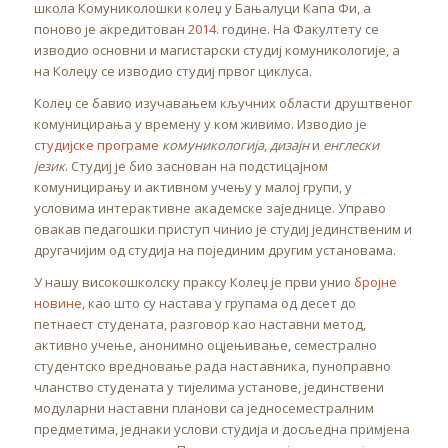
школа Комуниколошки колеџ у Бањалуци Капа Фи, а
поново је акредитован
2014
. године. На Факултету се
изводио основни и магистарски студиј комуникологије, а
на Колеџу се изводио студиј првог циклуса.
Колеџ се бавио изучавањем кључних области друштвеног
комуницирања у времену у ком живимо. Изводио је
студијске програме
комуникологија
,
дизајн
и
енглески
језик
. Студиј је био заснован на подстицајном
комуницирању и активном учењу у малој групи, у
условима интерактивне академске заједнице. Управо
овакав педагошки приступ чинио је студиј јединственим и
другачијим од студија на појединим другим установама.
У нашу високошколску праксу Колеџ је први унио
бројне
новине
, као што су настава у групама од десет до
петнаест студената, разговор као наставни метод,
активно учење, анонимно оцјењивање, семестрално
студентско вредновање рада наставника, пуноправно
чланство студената у тијелима установе, јединствени
модуларни наставни планови са једносеместралним
предметима, једнаки услови студија и досљедна примјена