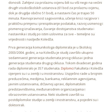
donosili. Zahtjevi za prolaznu ocjenu bili su viši nego na većini
drugih visokoškolskih ustanova (61 bod za prolaznu ocjenu,
dok je drugdje obično 51 bod), a nastavni čas je trajao 50
minuta. Ravnopravnost sagovornika, učenje kroz razgovor i
praktičnu primjenu i preispitivanje podataka, razvoj usmenog i
pismenog izražavanja, čuvanje dostojanstva studenata i
nastavnika i studij po istim uslovima za sve – temeljne su
vrijednosti i nasljeđe Koledža.
Prva generacija komunikologa diplomirala je u školskoj
2003/2004. godini, a na Koledžu je studij završilo ukupno
sedamnaest generacija studenata prvog ciklusa i jedna
generacija studenata drugog ciklusa. Tokom dvadeset godina
rada diplomiralo je 357 studenata.
Diplomci
Fakulteta i Koledža
cijenjeni su i u zemlji i u inostranstvu. Uspješno rade u brojnim
preduzećima, medijima, bankama, reklamnim agencijama,
javnim ustanovama, državnoj upravi, diplomatskim
predstavništvima, međunarodnim organizacijama i
obrazovnim ustanovama. Neki studenti završili su
postdiplomske studije u zemlji i inostranstvu, a pojedini su i
doktorirali.