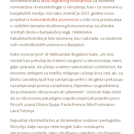
dvosemestralnu
školu digitalnog novinarstva
za studente
novinarstva i komunikologije iz okruženja, kao i za novinare iz
banjalučkih medija. Isto tako, Koledž je 2013. godine izveo
projekat iz
komunikološke pismenosti
u vidu niza predavanja
o različitim temama društvenog komuniciranja za učenike
srednjih škola u banjalučkoj regiji. I biblioteka
Fakulteta/Koledža je bila otvorena, bez naknade, za studente
svih visokoškolskih ustanova u Banjaluci.
Kako osnivač prof. dr Aleksandar Bogdanić kaže, „mi smo
nastali kao pokušaj da vratimo razgovor u obrazovanje, tamo
gdje i pripada; da učenju vratimo radoznalost i ushićenost; da
stvorimo ambijent za kritičko mišljenje i učenje kroz rad, ali i za
blisku saradnju ljudi koji saosjećaju jedni s drugima i pokazuju
razumijevanje prema saradnicima, klijentima i sugrađanima;
da postanemo obrazovani ali i plemeniti“. Osnivač dalje ističe
da su obrazovnu paradigmu najviše inspirisali pojedini pisci i
filozofi, poput Džona Djuija, Paola Freirea, Nila Postmana i
Lava Tolstoja.
Najvažniji cilj Koledža bio je da temeljne osobine i pedagošku
filozofiju dalje razvija i time bogati, kako sveukupno
obrazovno nasljeđe, tako i društvenu zajednicu stručnjacima