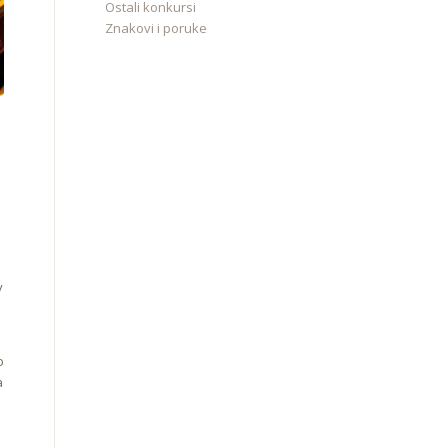
Ostali konkursi
Znakovi i poruke
у
о
а