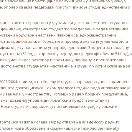
је био заснован на подстицајном комуницирању и активном учењу у
е. Управо овакав педагошки приступ чинио је студиј јединственим и
овине
, као што су настава у групама од десет до петнаест студената,
оцјењивање, семестрално студентско вредновање рада наставника,
инствени модуларни наставни планови са једносеместралним
 истих
правила
за све. Поред тога, провјера знања је углавном била
јима које су наставници унапријед доносили. Захтјеви за пролазну
установа (61 бод за пролазну оцјену, док је другдје обично 51 бод), 
рника, учење кроз разговор и практичну примјену и преиспитивање
достојанства студената и наставника и студиј по истим условима за
003/2004. години, а на Колеџу је студиј завршило укупно седамнаест
тудената другог циклуса. Током двадесет година рада дипломирало је
и у земљи и у иностранству. Успјешно раде у бројним предузећима,
овама, државној управи, дипломатским представништвима,
Неки студенти завршили су постдипломске студије у земљи и
је стратешка задаћа Колеџа. Поред стварања академских радних
сописе и нове образовне и комуникацијске технологије (између