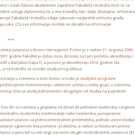
omci i ostali članovi akademske zajednice Fakulteta i Koledža moći će se
edine usluge diplomcima će, u ime Koledža, biti i dalje dostupne. Arhiviran
encije Fakulteta i Koledža izdaje zakonski nasljednik arhivske građe
a Luka. (Za sve informacije možete se obratiti na informacije
***
školska ustanova u Bosni i Hercegovini. Počeo je s radom 21. avgusta
2000
.
2007
. godine Fakultet je dobio novu dozvolu za rad i početnu akreditaciju i
edž u Banjaluci Kapa Fi, a ponovo je akreditovan
2014
. godine. Na
, a na Koledžu se izvodio studij prvog ciklusa.
iciranja u vremenu u kom živimo. Izvodio je
studijske programe
a podsticajnom komuniciranju i aktivnom učenju u maloj grupi, u uslovima
tup činio je studij jedinstvenim i drugačijim od studija na pojedinim
, kao što su nastava u grupama od deset do petnaest studenata, razgovo
semestralno studentsko vrednovanje rada nastavnika, punopravno
nastavni planovi sa jednosemestralnim predmetima, jednaki uslovi studija 
nanja je uglavnom bila pismena i praktična, a radovi su bodovani prema
rolaznu ocjenu bili su viši nego na većini drugih visokoškolskih ustanova (61