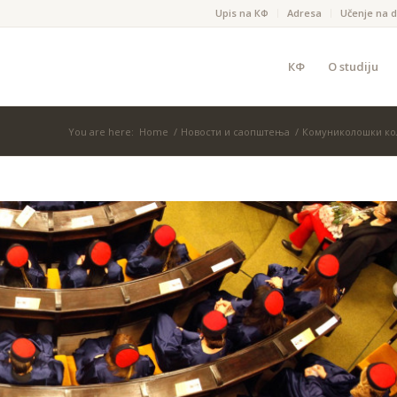
Upis na КФ
Adresa
Učenje na d
КФ
O studiju
You are here:
Home
/
Новости и саопштења
/
Комуниколошки коле