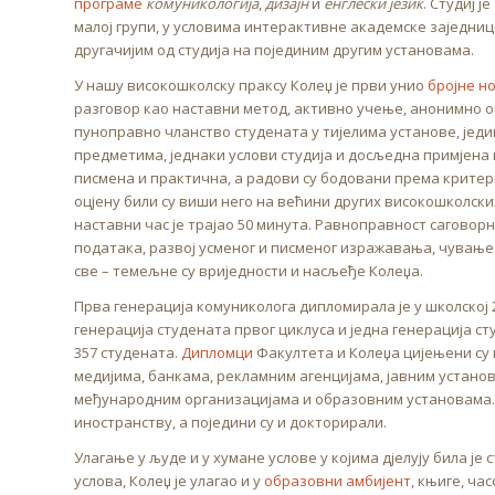
програме
комуникологија
,
дизајн
и
енглески језик
. Студиј 
малој групи, у условима интерактивне академске заједниц
другачијим од студија на појединим другим установама.
У нашу високошколску праксу Колеџ је први унио
бројне н
разговор као наставни метод, активно учење, анонимно 
пуноправно чланство студената у тијелима установе, јед
предметима, једнаки услови студија и досљедна примјена
писмена и практична, а радови су бодовани према критери
оцјену били су виши него на већини других високошколских 
наставни час је трајао 50 минута. Равноправност сагово
података, развој усменог и писменог изражавања, чување 
све – темељне су вриједности и насљеђе Колеџа.
Прва генерација комуниколога дипломирала је у школској 2
генерација студената првог циклуса и једна генерација с
357 студената.
Дипломци
Факултета и Колеџа цијењени су 
медијима, банкама, рекламним агенцијама, јавним устан
међународним организацијама и образовним установама. 
иностранству, а поједини су и докторирали.
Улагање у људе и у хумане услове у којима дјелују била 
услова, Колеџ је улагао и у
образовни амбијент
, књиге, ча