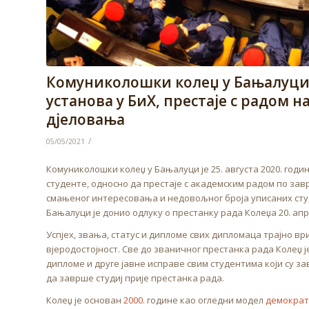
Комуниколошки колеџ у Бањалуци,
установа у БиХ, престаје с радом 
дјеловања
/
05/05/2021
Комуниколошки колеџ у Бањалуци је 25. августа 2020. годин
студенте, односно да престаје с академским радом по за
смањеног интересовања и недовољног броја уписаних студ
Бањалуци је донио одлуку о престанку рада Колеџа 20. апр
Успјех, звања, статус и дипломе свих дипломаца трајно вр
вјеродостојност. Све до званичног престанка рада Колеџ ј
дипломе и друге јавне исправе свим студентима који су з
да заврше студиј прије престанка рада.
Колеџ је основан
2000
. године као огледни модел
демократ