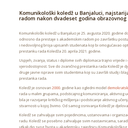
Komunikološki koledž u Banjaluci, najstarij
radom nakon dvadeset godina obrazovnog 
Komunikološki koledž u Banjaluci je 25. avgusta 2020. godine d
odnosno da prestaje s akademskim radom po završetku postu
i nedovoljnog broja upisanih studenata koji bi omogućavao opt
prestanku rada Koledža 20. aprila 2021. godine.
Uspjeh, zvanja, status i diplome svih diplomaca trajno vrijede i
vjerodostojnost. Sve do zvaničnog prestanka rada Koledž je d
druge javne isprave svim studentima koji su završili studij i 
prestanka rada.
Koledž je osnovan
2000
. godine kao ogledni model
demokratsk
rada u malim grupama, podsticajnog komuniciranja, aktivnog uč
bila je razvijanje kritičkog mišljenja i podsticanje aktivnog u
stvarnosti u kojoj živimo. Od samog osnivanja Koledž je djelov
Koledž se zahvaljuje svim pojedincima, ustanovama i organizaci
radu. Koledž se posebno zahvaljuje svim nastavnicama, saradni
utkali dio svog života u akademsku zajednicu Komunikološkog f