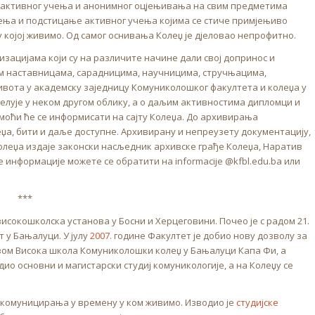
, активног учења и анонимног оцјењивања на свим предметима
љења и подстицање активног учења којима се стиче примјењиво
којој живимо. Од самог оснивања Колеџ је дјеловао непрофитно.
изацијама који су на различите начине дали свој допринос и
им наставницама, сарадницима, научницима, стручњацима,
живота у академску заједницу Комуниколошког факултета и колеџа у
елује у неком другом облику, а о даљим активностима дипломци и
моћи ће се информисати на сајту Колеџа. До архивирања
еџа, бити и даље доступне. Архивирану и непреузету документацију,
олеџа издаје законски насљедник архивске грађе Колеџа, Наратив
е информације можете се обратити на informacije @kfbl.edu.ba или
***
исокошколска установа у Босни и Херцеговини. Почео је с радом 21.
 у Бањалуци. У јулу
2007
. године Факултет је добио нову дозволу за
вом Висока школа Комуниколошки колеџ у Бањалуци Капа Фи, а
дио основни и магистарски студиј комуникологије, а на Колеџу се
комуницирања у времену у ком живимо. Изводио је
студијске