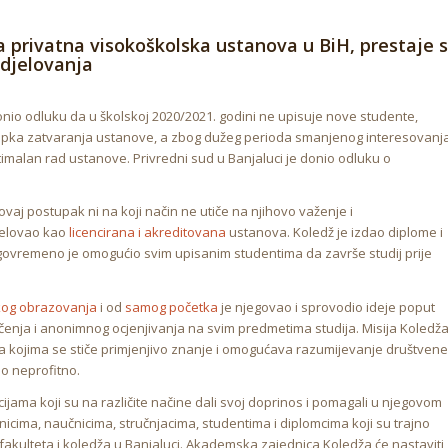
a privatna visokoškolska ustanova u BiH, prestaje s
djelovanja
onio odluku da u školskoj 2020/2021. godini ne upisuje nove studente,
pka zatvaranja ustanove, a zbog dužeg perioda smanjenog interesovanj
imalan rad ustanove. Privredni sud u Banjaluci je donio odluku o
 ovaj postupak ni na koji način ne utiče na njihovo važenje i
jelovao kao
licencirana i akreditovana
ustanova. Koledž je izdao diplome i
blagovremeno je omogućio svim upisanim studentima da završe studij prije
og obrazovanja
i od
samog početka
je njegovao i sprovodio ideje poput
enja i anonimnog ocjenjivanja na svim predmetima studija. Misija Koledž
čenja kojima se stiče primjenjivo znanje i omogućava razumijevanje društvene
ao neprofitno.
jama koji su na različite načine dali svoj doprinos i pomagali u njegovom
cima, naučnicima, stručnjacima, studentima i diplomcima koji su trajno
akulteta i koledža u Banjaluci. Akademska zajednica Koledža će nastaviti