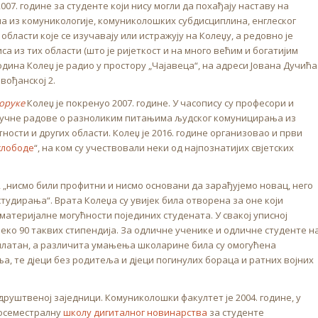
07. године за студенте који нису могли да похађају наставу на
а из комуникологије, комуниколошких субдисциплина, енглеског
 области које се изучавају или истражују на Колеџу, а редовно је
 из тих области (што је ријеткост и на много већим и богатијим
дина Колеџ је радио у простору „Чајавеца“, на адреси Јована Дучића
јвођанској 2.
оруке
Колеџ је покренуо 2007. године. У часопису су професори и
научне радове о разноликим питањима људског комуницирања из
ности и других области. Колеџ је 2016. године организовао и први
слободе
“, на ком су учествовали неки од најпознатијих свјетских
 „нисмо били профитни и нисмо основани да зарађујемо новац, него
тудирања“. Врата Колеџа су увијек била отворена за оне који
 материјалне могућности појединих студената. У свакој уписној
еко 90 таквих стипендија. За одличне ученике и одличне студенте н
есплатан, а различита умањења школарине била су омогућена
, те дјеци без родитеља и дјеци погинулих бораца и ратних војних
друштвеној заједници. Комуниколошки факултет је 2004. године, у
восеместралну
школу дигиталног новинарства
за студенте