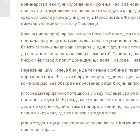
новинарства и комуникологије из окружења, као и за новин
Novogodišnji praznici
пројекат из
комуниколошке писмености
у виду низа пред
средњих школа у бањалучкој регији. И библиотека Факулте
високошколских установа у Бањалуци.
Како оснивач проф. др Александар Богданић каже, „ми смо
припада; да учењу вратимо радозналост и усхићеност; да
блиску сарадњу људи који саосјећају једни с другима и п
да постанемо образовани али и племенити“. Оснивач даљ
писци и филозофи, попут Џона Дјуија, Паола Фреиреа, Нила
Најважнији циљ Колеџа био је да темељне особине и педаг
образовно насљеђе, тако и друштвену заједницу стручњаци
коме живимо. Без обзира на престанак рада, бројни диплом
И поред материјалних потешкоћа у раду, Колеџ је сва рас
настави с радом. Међутим, даље смањење интересовања за
додатно су онемогућили такве напоре, а коначној одлуци
плана у окружењу гдје се налази зграда Колеџа.
Једна студентица је својевремено рекла да јој је Комуник
нашег постојања.