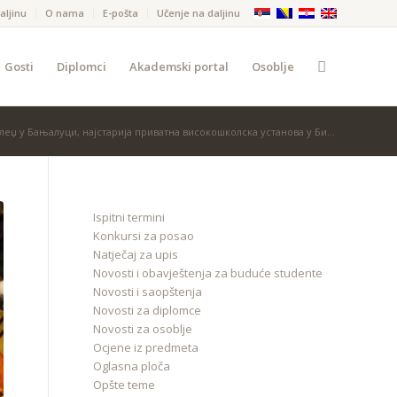
aljinu
O nama
Е-pošta
Učenje na daljinu
Gosti
Diplomci
Akademski portal
Osoblje
џ у Бањалуци, најстарија приватна високошколска установа у Би...
Ispitni termini
Konkursi za posao
Natječaj za upis
Novosti i obavještenja za buduće studente
Novosti i saopštenja
Novosti za diplomce
Novosti za osoblje
Ocjene iz predmeta
Oglasna ploča
Opšte teme