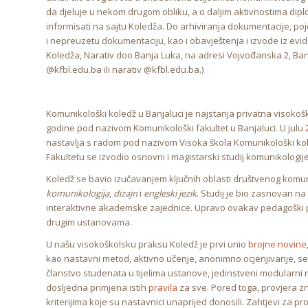
da djeluje u nekom drugom obliku, a o daljim aktivnostima dipl
informisati na sajtu Koledža. Do arhiviranja dokumentacije, poj
i nepreuzetu dokumentaciju, kao i obavještenja i izvode iz evid
Koledža, Narativ doo Banja Luka, na adresi Vojvođanska 2, Banj
@kfbl.edu.ba ili narativ @kfbl.edu.ba.)
Komunikološki koledž u Banjaluci je najstarija privatna visoko
godine pod nazivom Komunikološki fakultet u Banjaluci. U julu
nastavlja s radom pod nazivom Visoka škola Komunikološki kol
Fakultetu se izvodio osnovni i magistarski studij komunikologije
Koledž se bavio izučavanjem ključnih oblasti društvenog komun
komunikologija
,
dizajn
i
engleski jezik
. Studij je bio zasnovan n
interaktivne akademske zajednice. Upravo ovakav pedagoški pris
drugim ustanovama.
U našu visokoškolsku praksu Koledž je prvi unio
brojne novine
kao nastavni metod, aktivno učenje, anonimno ocjenjivanje, 
članstvo studenata u tijelima ustanove, jedinstveni modularni 
dosljedna primjena istih
pravila
za sve. Pored toga, provjera z
kriterijima koje su nastavnici unaprijed donosili. Zahtjevi za p