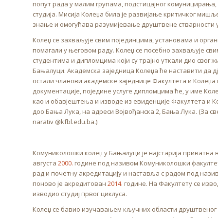
попут рада у малим групама, подстицајног комуницирања
студија. Мисија Колеџа била је развијање критичког миш
знање и омогућава разумијевање друштвене стварности у 
Колеџ се захваљује свим појединцима, установама и орган
помагали у његовом раду. Колеџ се посебно захваљује св
студентима и дипломцима који су трајно уткали дио свог 
Бањалуци. Академска заједница Колеџа ће наставити да дј
остали чланови академске заједнице Факултета и Колеџа 
документације, поједине услуге дипломцима ће, у име Кол
као и обавјештења и изводе из евиденције Факултета и К
доо Бања Лука, на адреси Војвођанска 2, Бања Лука. (За св
narativ @kfbl.edu.ba.)
Комуниколошки колеџ у Бањалуци је најстарија приватна в
августа
2000.
године под називом Комуниколошки факултет
рад и почетну акредитацију и наставља с радом под нази
поново је акредитован
2014
. године. На Факултету се изво
изводио студиј првог циклуса.
Колеџ се бавио изучавањем кључних области друштвеног 