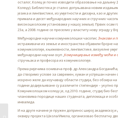
осталог, Колеџ је почео изводити образовање на даљину 20
Колеџу). Библиотека је стално допуњавана новим издањим
језика и лингвистике, из умјетности и дизајна, као и других
примала и десет међународних научних и стручних часописа
високошколским установама у нашој земљи). Првих осам го
23а, а 2008. године се преселио у властиту нову зграду у Во
Међународни научни комуниколошки часопис
Знакови и п
истраживачи из земље и иностранства објавили бројне 
комуникологије, књижевности, лингвистике, визуелне умјет
међународни научни скуп „
Комуницирање између моћи и 
стручњака и професора из комуникологије.
Према ријечима оснивача проф. др Александра Богданића,
да створимо услове за савремен, хуман и успјешан начин с
искрено желе да изучавају области студија, без обзира на
години додијељиване су различите стипендије – укупно пр
Комуниколошком колеџу је, од 2010. године, студиј био б
члановима породице наших студената, дипломаца и особља
инвалида.
И на друге начине је пружен допринос широј академској и 
Новогодишњи
оквиру пројекта Школа/Имела, организовао бесплатну д
празници /