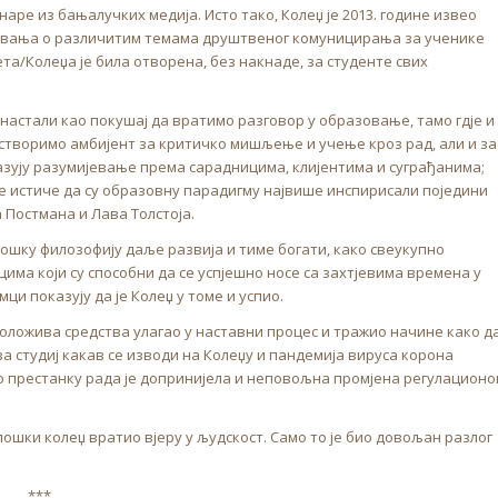
аре из бањалучких медија. Исто тако, Колеџ је 2013. године извео
авања о различитим темама друштвеног комуницирања за ученике
та/Колеџа је била отворена, без накнаде, за студенте свих
 настали као покушај да вратимо разговор у образовање, тамо гдје и
 створимо амбијент за критичко мишљење и учење кроз рад, али и за
оказују разумијевање према сарадницима, клијентима и суграђанима;
е истиче да су образовну парадигму највише инспирисали поједини
 Постмана и Лава Толстоја.
ошку филозофију даље развија и тиме богати, како свеукупно
ма који су способни да се успјешно носе са захтјевима времена у
ци показују да је Колеџ у томе и успио.
положива средства улагао у наставни процес и тражио начине како д
 студиј какав се изводи на Колеџу и пандемија вируса корона
 о престанку рада је допринијела и неповољна промјена регулационо
олошки колеџ вратио вјеру у људскост. Само то је био довољан разлог
***