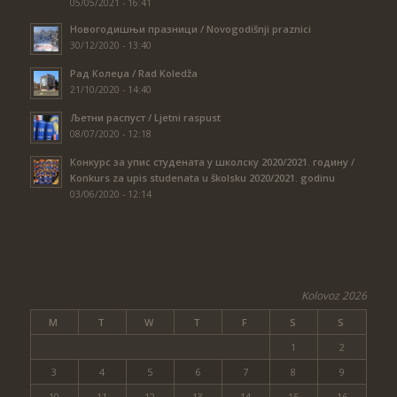
05/05/2021 - 16:41
Новогодишњи празници / Novogodišnji praznici
30/12/2020 - 13:40
Рад Колеџа / Rad Koledža
21/10/2020 - 14:40
Љетни распуст / Ljetni raspust
08/07/2020 - 12:18
Конкурс за упис студената у школску 2020/2021. годину /
Konkurs za upis studenata u školsku 2020/2021. godinu
03/06/2020 - 12:14
Kolovoz 2026
M
T
W
T
F
S
S
1
2
3
4
5
6
7
8
9
10
11
12
13
14
15
16