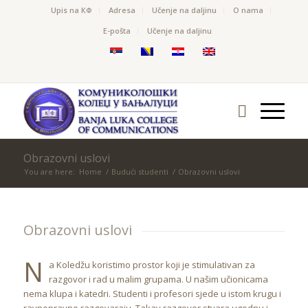
Upis na КФ
Adresa
Učenje na daljinu
O nama
Е-pošta
Učenje na daljinu
Obrazovni uslovi
You are here:
Home
/
Budući studenti
/
Obrazovni uslovi
Obrazovni uslovi
N
a Koledžu koristimo prostor koji je stimulativan za
razgovor i rad u malim grupama. U našim učionicama
nema klupa i katedri. Studenti i profesori sjede u istom krugu i
ravnopravno razgovaraju. Takav razgovor stvara ugodnu i