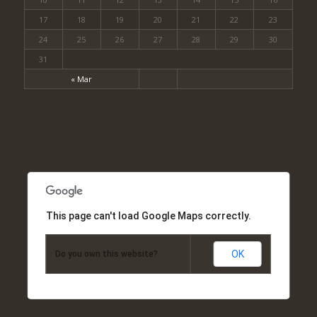
17
18
19
20
21
22
23
24
25
26
27
28
29
30
31
« Mar
This page can't load Google Maps correctly.
OK
Do you own this website?