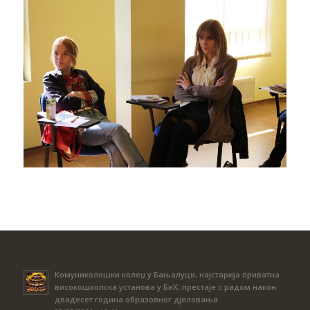
Комуниколошки колеџ у Бањалуци, најстарија приватна
високошколска установа у БиХ, престаје с радом након
двадесет година образовног дјеловања