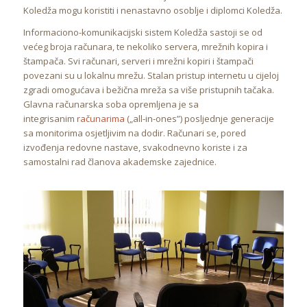
Koledža mogu koristiti i nenastavno osoblje i diplomci Koledža.
Informaciono-komunikacijski sistem Koledža sastoji se od
većeg broja računara, te nekoliko servera, mrežnih kopira i
štampača. Svi računari, serveri i mrežni kopiri i štampači
povezani su u lokalnu mrežu. Stalan pristup internetu u cijeloj
zgradi omogućava i bežična mreža sa više pristupnih tačaka.
Glavna računarska soba opremljena je sa
integrisanim
računarima
(„all-in-ones”) posljednje generacije
sa monitorima osjetljivim na dodir. Računari se, pored
izvođenja redovne nastave, svakodnevno koriste i za
samostalni rad članova akademske zajednice.