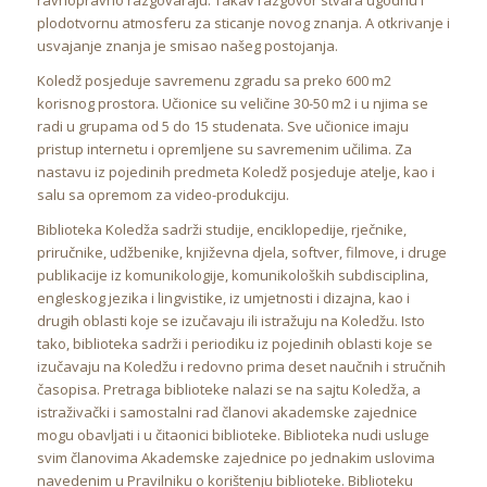
plodotvornu atmosferu za sticanje novog znanja. A otkrivanje i
usvajanje znanja je smisao našeg postojanja.
Koledž posjeduje savremenu zgradu sa preko 600 m2
korisnog prostora. Učionice su veličine 30-50 m2 i u njima se
radi u grupama od 5 do 15 studenata. Sve učionice imaju
pristup internetu i opremljene su savremenim učilima. Za
nastavu iz pojedinih predmeta Koledž posjeduje atelje, kao i
salu sa opremom za video-produkciju.
Biblioteka Koledža sadrži studije, enciklopedije, rječnike,
priručnike, udžbenike, književna djela, softver, filmove, i druge
publikacije iz komunikologije, komunikoloških subdisciplina,
engleskog jezika i lingvistike, iz umjetnosti i dizajna, kao i
drugih oblasti koje se izučavaju ili istražuju na Koledžu. Isto
tako, biblioteka sadrži i periodiku iz pojedinih oblasti koje se
izučavaju na Koledžu i redovno prima deset naučnih i stručnih
časopisa. Pretraga biblioteke nalazi se na sajtu Koledža, a
istraživački i samostalni rad članovi akademske zajednice
mogu obavljati i u čitaonici biblioteke. Biblioteka nudi usluge
svim članovima Akademske zajednice po jednakim uslovima
navedenim u Pravilniku o korištenju biblioteke. Biblioteku