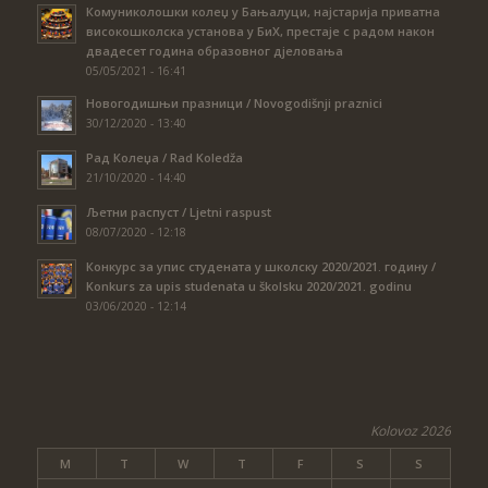
Комуниколошки колеџ у Бањалуци, најстарија приватна
високошколска установа у БиХ, престаје с радом након
двадесет година образовног дјеловања
05/05/2021 - 16:41
Новогодишњи празници / Novogodišnji praznici
30/12/2020 - 13:40
Рад Колеџа / Rad Koledža
21/10/2020 - 14:40
Љетни распуст / Ljetni raspust
08/07/2020 - 12:18
Конкурс за упис студената у школску 2020/2021. годину /
Konkurs za upis studenata u školsku 2020/2021. godinu
03/06/2020 - 12:14
Kolovoz 2026
M
T
W
T
F
S
S