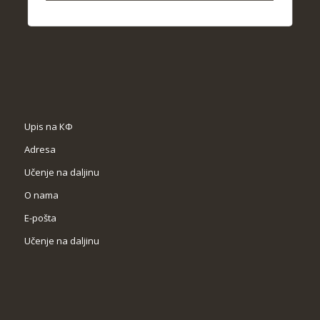
Upis na КФ
Adresa
Učenje na daljinu
O nama
Е-pošta
Učenje na daljinu