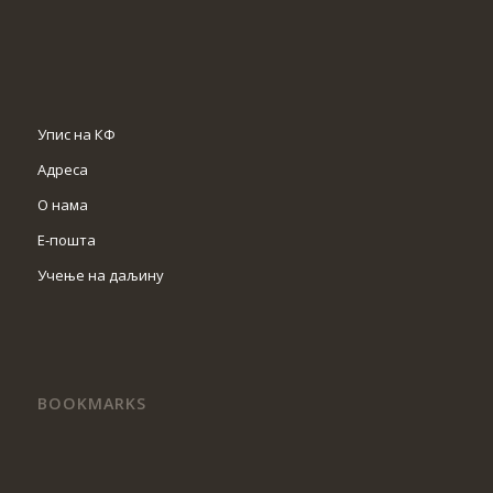
Упис на КФ
Адреса
О нама
Е-пошта
Учење на даљину
BOOKMARKS