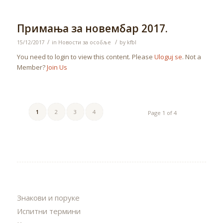
Примања за новембар 2017.
/
/
15/12/2017
in
Новости за особље
by
kfbl
You need to login to view this content. Please
Uloguj se
. Not a
Member?
Join Us
1
2
3
4
Page 1 of 4
Знакови и поруке
Испитни термини