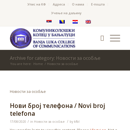
Упис на КФ
Адреса
О нама
Е-пошта
Учење на даљину
Archive for category: Новости за особље
You are here:
Home
/
Новости за особље
Новости за особље
Нови број телефона / Novi broj
telefona
/
/
17/08/2020
in
Новости за особље
by
kfbl