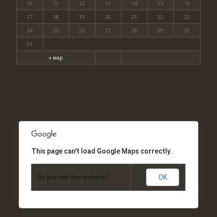
10
11
12
13
14
15
16
17
18
19
20
21
22
23
24
25
26
27
28
29
30
31
« мар
This page can't load Google Maps correctly.
OK
Do you own this website?