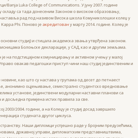
Banja Luka College of Communications. У јуну 2007. године
, у складу са тада донесеним Законом о високом образовању,
е наставља рад под називом Висока школа Комуниколошки колеџ у
 Kappa Phi. Поново је
акредитован
у марту 2014. године. Колеџ је
 основни студиј) и стицала академска звања утврђена законом.
исницама Болоњске декларације, у САД, као и другим земљама.
 је на подстицајном комуницирању и активном учењу у малој
 Управо овакав педагошки приступ чини наш студиј јединственим и
.
 новине, као што су настава у групама од десет до петнаест
ење, анонимно оцјењивање, семестрално студентско вредновање
јелима установе, јединствени модуларни наставни планови са
 и досљедна примјена истих правила за све.
ј 2003/2004. години, а на Колеџу је студиј досад завршило
енерација студената другог циклуса.
остранству. Наши дипломци успјешно раде у бројним предузећима,
ановама, државној управи, дипломатским представништвима,