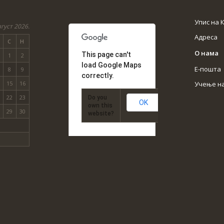
Упис на 
густ 2026.
Адреса
С
Н
О нама
This page can't
1
2
load Google Maps
Е-пошта
8
9
correctly.
Учење н
15
16
22
23
Do you
OK
own this
29
30
website?