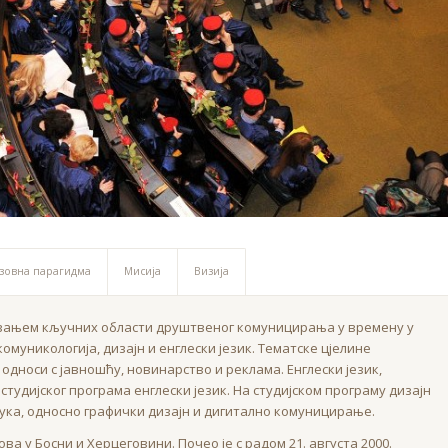
зовна парагидма
Мисија
Визија
вањем кључних области друштвеног комуницирања у времену у
омуникологија, дизајн и енглески језик. Тематске цјелине
 односи с јавношћу, новинарство и реклама. Енглески језик,
удијског програма енглески језик. На студијском програму дизајн
ука, односно графички дизајн и дигитално комуницирање.
а у Босни и Херцеговини. Почео је с радом 21. августа 2000.