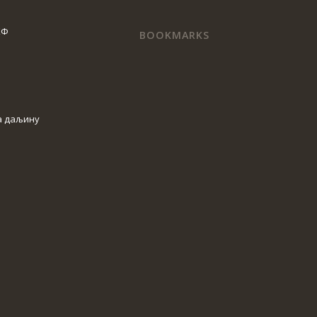
КФ
BOOKMARKS
а даљину