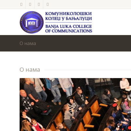
О нама
О нама