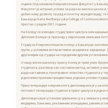
године под називом Комуниколошки факултет у Бањалуци/
Факултет је испунио услове за рад као висока школа и
добио нову дозволу за рад и почетну акредитацију, т
Бањалуци Капа Фи/Banja Luka College of Communications
престао с радом 2021. године.
На Колеџу се изводио студиј првог циклуса (некадашњи
Дипломе Колеџа се признају у европским земљама потп
Студиј на Комуниколошком колеџу у Бањалуци заснован
групи, у условима интерактивне академске заједнице.
другачијим од студија на појединим другим установама
У нашу високошколску праксу Колеџ је први унио бројне
студената, разговор као наставни метод, активно уч
рада наставника, пуноправно чланство студената у ти
једносеместралним предметима, једнаки услови студија
Прва генерација комуниколога дипломирала је у школско
петнаест генерација студената првог циклуса и једна г
Дипломци наше установе цијењени су и у земљи и у ин
медијима, банкама, рекламним агенцијама, јавним уст