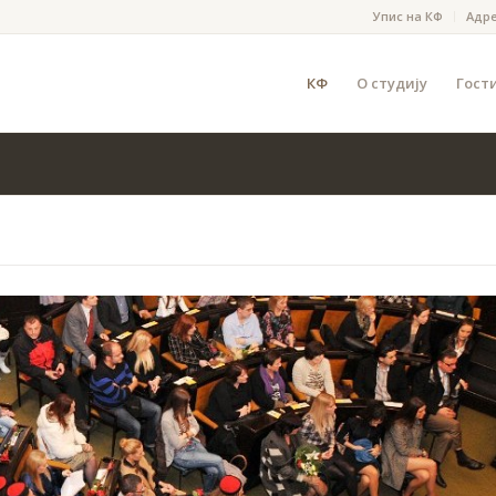
Упис на КФ
Адр
КФ
О студију
Гост