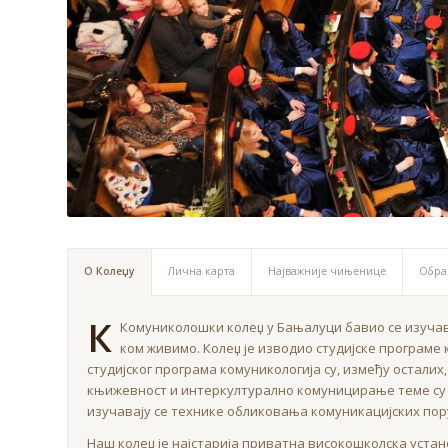
О Колеџу
Лична карта
Најважније чињенице
Обра
К
Комуниколошки колеџ у Бањалуци бавио се изуча
ком живимо. Колеџ је изводио студијске програме к
студијског програма комуникологија су, између осталих,
књижевност и интеркултурално комуницирање теме су ст
изучавају се технике обликовања комуникацијских пор
Наш колеџ је најстарија приватна високошколска установ