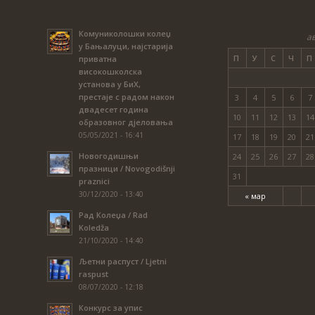
Комуниколошки колеџ
ав
у Бањалуци, најстарија
П
У
С
Ч
П
приватна
високошколска
установа у БиХ,
престаје с радом након
3
4
5
6
7
двадесет година
10
11
12
13
14
образовног дјеловања
05/05/2021 - 16:41
17
18
19
20
21
Новогодишњи
24
25
26
27
28
празници / Novogodišnji
31
praznici
30/12/2020 - 13:40
« мар
Рад Колеџа / Rad
Koledža
21/10/2020 - 14:40
Љетни распуст / Ljetni
raspust
08/07/2020 - 12:18
Конкурс за упис