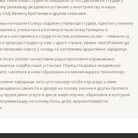
а. Неки наши студенти завршили су постдипломске студије у
олеџ уважавају академске установе у иностранству и наши
у САД, Великој Британији и другим земљама.
ања на нашем Колеџу садржан у природи студија, односно у начину
ворника, учење кроз разговор и практичну примјену и
а и наставника и студиј по истим условима за све – темељне су
 природа студија су нам, с друге стране, увијек омогућавали да
 програме који су у складу са захтјевима друштвене заједнице.
е боље услове за наставни рад и креативно изражавање.
ратешка је задаћа наше установе. Поред стварања академских
иге, часописе и нове образовне и комуникацијске технологије.
твене заједнице зато што школује особе које раде у свим
кадемске јавности и дјелује на основу закона и других прописа
џ пружа јавне услуге и дио је шире научне, образовне и културне
скриминацију на основу пола, доби, вјероисповијести,
и.