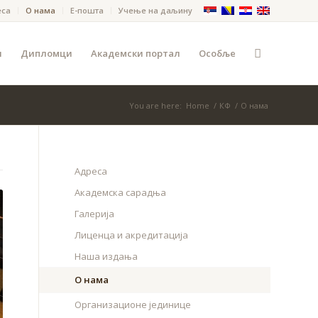
еса
О нама
Е-пошта
Учење на даљину
и
Дипломци
Академски портал
Особље
You are here:
Home
/
КФ
/
О нама
Адреса
Академска сарадња
Галерија
Лиценца и акредитација
Наша издања
О нама
Организационе јединице