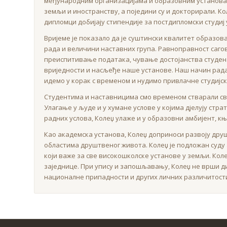
међународним организацијама и образовним установам
земљи и иностранству, а поједини су и докторирали. К
дипломци добијају стипендије за постдипломски студиј 
Вријеме је показало да је суштински квалитет образов
рада и величини наставних група. Равноправност саго
преиспитивање података, чување достојанства студенат
вриједности и насљеђе наше установе. Наш начин рада и
идемо у корак с временом и нудимо привлачне студијске
Студентима и наставницима смо временом стварали св
Улагање у људе и у хумане услове у којима дјелују ст
радних услова, Колеџ улаже и у образовни амбијент, књ
Као академска установа, Колеџ доприноси развоју друш
областима друштвеног живота. Колеџ је подложан суду а
који важе за све високошколске установе у земљи. Коле
заједнице. При упису и запошљавању, Колеџ не врши ди
националне припадности и других личних различитост