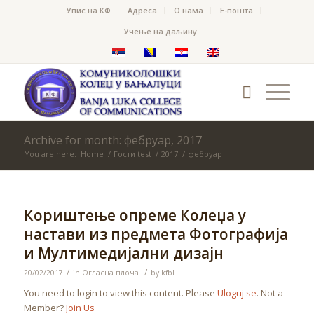
Упис на КФ
Адреса
О нама
Е-пошта
Учење на даљину
Archive for month: фебруар, 2017
You are here:
Home
/
Гости test
/
2017
/
фебруар
Кориштење опреме Колеџа у
настави из предмета Фотографија
и Мултимедијални дизајн
/
/
20/02/2017
in
Огласна плоча
by
kfbl
You need to login to view this content. Please
Uloguj se
. Not a
Member?
Join Us