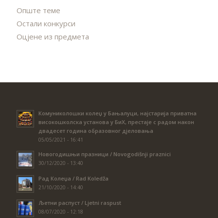
Опште теме
Остали конкурси
Оцјене из предмета
Комуниколошки колеџ у Бањалуци, најстарија приватна
високошколска установа у БиХ, престаје с радом након
двадесет година образовног дјеловања
05/05/2021 - 16:41
Новогодишњи празници / Novogodišnji praznici
30/12/2020 - 13:40
Рад Колеџа / Rad Koledža
21/10/2020 - 14:40
Љетни распуст / Ljetni raspust
08/07/2020 - 12:18