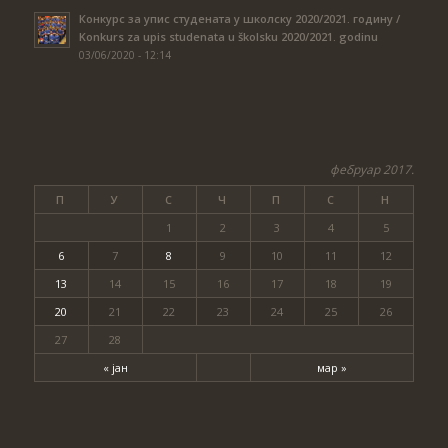
Конкурс за упис студената у школску 2020/2021. годину /
Konkurs za upis studenata u školsku 2020/2021. godinu
03/06/2020 - 12:14
фебруар 2017.
П
У
С
Ч
П
С
Н
1
2
3
4
5
6
7
8
9
10
11
12
13
14
15
16
17
18
19
20
21
22
23
24
25
26
27
28
« јан
мар »