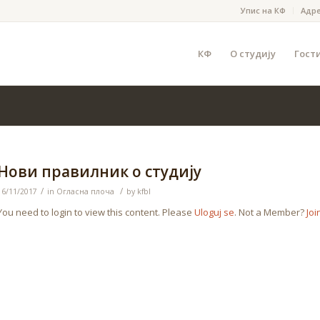
Упис на КФ
Адр
КФ
О студију
Гост
Нови правилник о студију
/
/
16/11/2017
in
Огласна плоча
by
kfbl
You need to login to view this content. Please
Uloguj se
. Not a Member?
Joi