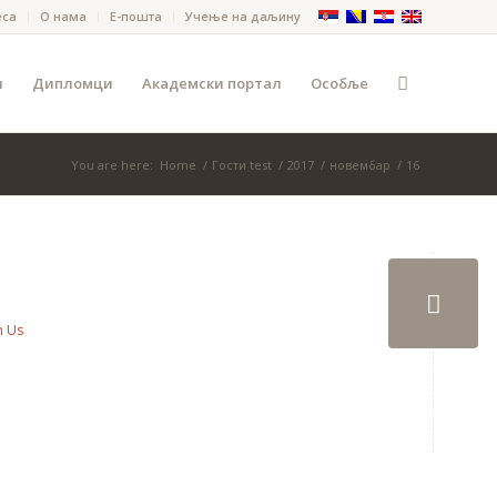
еса
О нама
Е-пошта
Учење на даљину
и
Дипломци
Академски портал
Особље
You are here:
Home
/
Гости test
/
2017
/
новембар
/
16
n Us