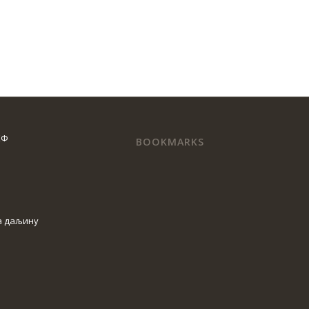
КФ
BOOKMARKS
а даљину