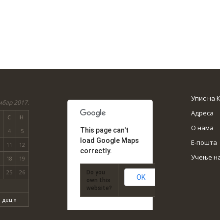
Упис на 
бар 2017.
Адреса
С
Н
О нама
This page can't
4
5
load Google Maps
Е-пошта
11
12
correctly.
Учење н
18
19
25
26
Do you
OK
own this
website?
дец »