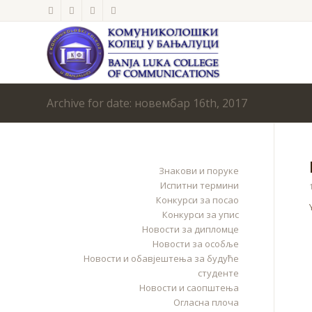
Archive for date: новембар 16th, 2017
Знакови и поруке
Испитни термини
Конкурси за посао
Конкурси за упис
Новости за дипломце
Новости за особље
Новости и обавјештења за будуће
студенте
Новости и саопштења
Огласна плоча