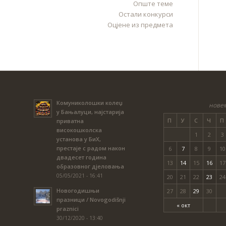
Опште теме
Остали конкурси
Оцјене из предмета
Комуниколошки колеџ
новем
у Бањалуци, најстарија
П
У
С
Ч
П
приватна
високошколска
1
2
3
установа у БиХ,
престаје с радом након
6
7
8
9
10
двадесет година
13
14
15
16
17
образовног дјеловања
05/05/2021 - 16:41
20
21
22
23
24
Новогодишњи
27
28
29
30
празници / Novogodišnji
« окт
praznici
30/12/2020 - 13:40