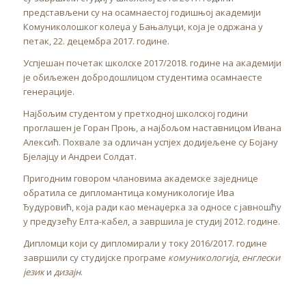
представљени су на осамнаестој годишњој академији
Комуниколошког колеџа у Бањалуци, која је одржана у
петак, 22. децембра 2017. године.
Успјешан почетак школске 2017/2018. године на академији
је обиљежен добродошлицом студентима осамнаесте
генерације.
Најбољим студентом у претходној школској години
проглашен је Горан Проњ, а најбољом наставницом Ивана
Алексић. Похвале за одличан успјех додијељене су Бојану
Бјелајцу и Андреи Солдат.
Пригодним говором члановима академске заједнице
обратила се дипломантица комуникологије Ива
Ђудуровић, која ради као менаџерка за односе с јавношћу
у предузећу Елта-кабел, а завршила је студиј 2012. године.
Дипломци који су дипломирали у току 2016/2017. године
завршили су студијске програме
комуникологија
,
енглески
језик
и
дизајн
.