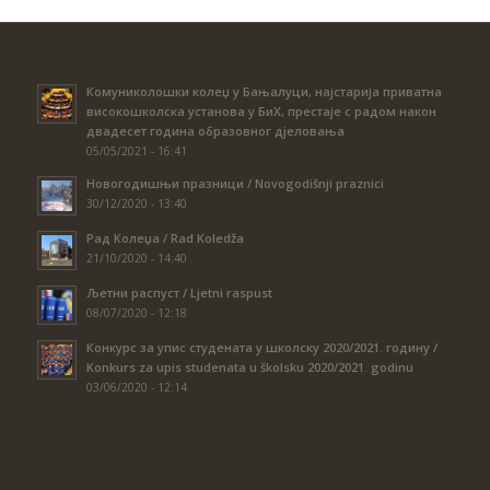
Комуниколошки колеџ у Бањалуци, најстарија приватна
високошколска установа у БиХ, престаје с радом након
двадесет година образовног дјеловања
05/05/2021 - 16:41
Новогодишњи празници / Novogodišnji praznici
30/12/2020 - 13:40
Рад Колеџа / Rad Koledža
21/10/2020 - 14:40
Љетни распуст / Ljetni raspust
08/07/2020 - 12:18
Конкурс за упис студената у школску 2020/2021. годину /
Konkurs za upis studenata u školsku 2020/2021. godinu
03/06/2020 - 12:14