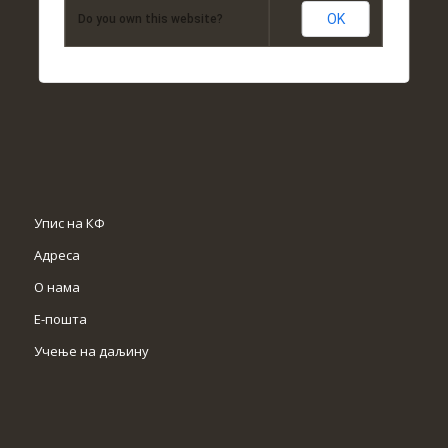
OK
Do you own this website?
Упис на КФ
Адреса
О нама
Е-пошта
Учење на даљину