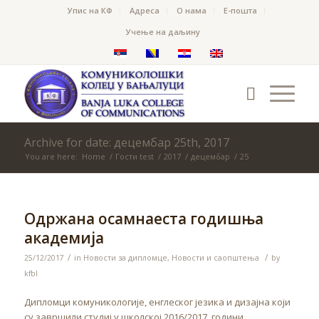
Упис на КФ
Адреса
О нама
Е-пошта
Учење на даљину
Archive for date: децембар 25th, 2017
You are here:
Home
/
Гости test
/
2017
/
децембар
/
25
Одржана осамнаеста годишња
академија
/
/
25/12/2017
in
Новости за дипломце
,
Новости и саопштења
by
kfbl
Дипломци комуникологије, енглеског језика и дизајна који
су завршили студиј у школској 2016/2017. години