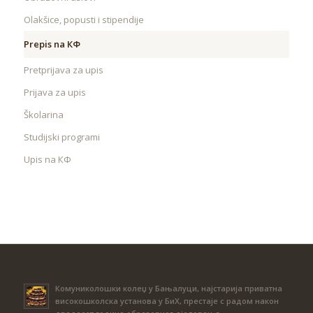
Olakšice, popusti i stipendije
Prepis na КФ
Pretprijava za upis
Prijava za upis
Školarina
Studijski programi
Upis na КФ
Комуниколошки колеџ у Бањалуци, најстарија приватна
високошколска установа у БиХ, престаје с радом након