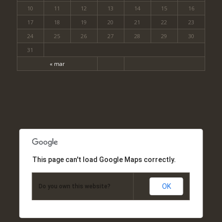
10
11
12
13
14
15
16
17
18
19
20
21
22
23
24
25
26
27
28
29
30
31
« mar
This page can't load Google Maps correctly.
OK
Do you own this website?