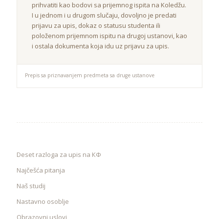
prihvatiti kao bodovi sa prijemnog ispita na Koledžu.
I u jednom i u drugom slučaju, dovoljno je predati
prijavu za upis, dokaz o statusu studenta ili
položenom prijemnom ispitu na drugoj ustanovi, kao
i ostala dokumenta koja idu uz prijavu za upis.
Prepis sa priznavanjem predmeta sa druge ustanove
Deset razloga za upis na КФ
Najčešća pitanja
Naš studij
Nastavno osoblje
Obrazovni uslovi