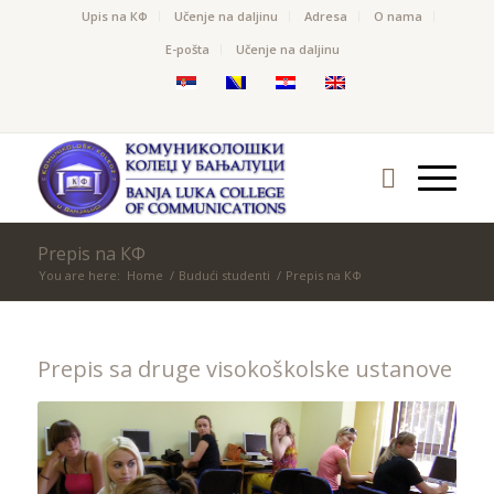
Upis na КФ
Učenje na daljinu
Adresa
O nama
Е-pošta
Učenje na daljinu
Prepis na КФ
You are here:
Home
/
Budući studenti
/
Prepis na КФ
Prepis sa druge visokoškolske ustanove