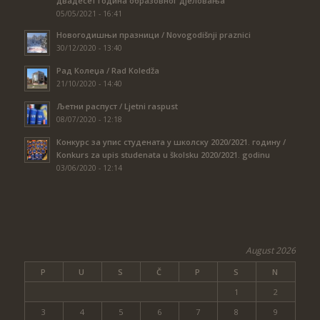
двадесет година образовног дјеловања
05/05/2021 - 16:41
Новогодишњи празници / Novogodišnji praznici
30/12/2020 - 13:40
Рад Колеџа / Rad Koledža
21/10/2020 - 14:40
Љетни распуст / Ljetni raspust
08/07/2020 - 12:18
Конкурс за упис студената у школску 2020/2021. годину /
Konkurs za upis studenata u školsku 2020/2021. godinu
03/06/2020 - 12:14
August 2026
P
U
S
Č
P
S
N
1
2
3
4
5
6
7
8
9