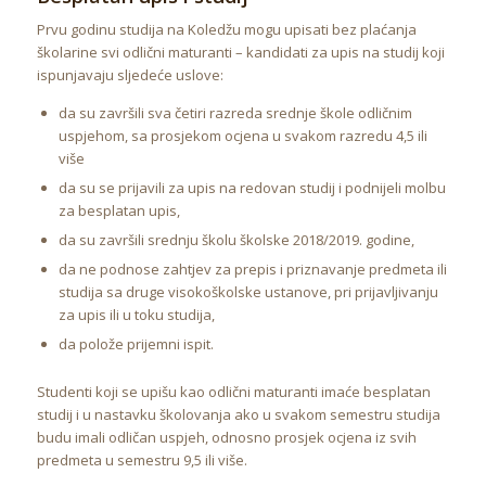
Prvu godinu studija na Koledžu mogu upisati bez plaćanja
školarine svi odlični maturanti – kandidati za upis na studij koji
ispunjavaju sljedeće uslove:
da su završili sva četiri razreda srednje škole odličnim
uspjehom, sa prosjekom ocjena u svakom razredu 4,5 ili
više
da su se prijavili za upis na redovan studij i podnijeli molbu
za besplatan upis,
da su završili srednju školu školske 2018/2019. godine,
da ne podnose zahtjev za prepis i priznavanje predmeta ili
studija sa druge visokoškolske ustanove, pri prijavljivanju
za upis ili u toku studija,
da polože prijemni ispit.
Studenti koji se upišu kao odlični maturanti imaće besplatan
studij i u nastavku školovanja ako u svakom semestru studija
budu imali odličan uspjeh, odnosno prosjek ocjena iz svih
predmeta u semestru 9,5 ili više.