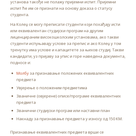
установа такође не полажу пријемни испит. Пријемни
испит ће им се признати на основу доказа о статусу
студента.
На Колеџ се могу преписати студенти који похађају исти
или еквивалентан студијски програм на другим
лиценцираним високошколским установама, ако такви
студенти испуњавају услове за препис и ако Колеџ у том
тренутку има услове и капацитете за њихов студиј. Такви
кандидати, уз пријаву за упис и горе наведена документа,
подносе и:
Молбу
за признавање положених еквивалентних
предмета
Увјерење о положеним предметима
Званичне (овјерене) описе/програме еквивалентних
предмета
Званични студијски програм или наставни план
Накнаду за признавање предмета у износу од 150 КМ.
Признавање еквивалентних предмета врши се