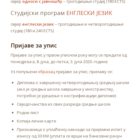
смјер
односи с јавношћу
– трогодишњи студиј (180 ECTS)
Студијски програм
ЕНГЛЕСКИ ЈЕЗИК
смјер
енглески језик
–
трогодишњи и четворогодишњи
студиј (180 и 240 ECTS)
Пријаве за упис
Пријаве за упис у првом уписном року могу се предати од
понедјељка, 8. јуна, до петка, 3. јула 2020. године
Уз попуњени
образац
пријаве за упис, прилажу се:
Диплома о завршеној четверогодишњој средњој школи
(ако је средња школа завршена у иностранству,
потребно је рјешење о нострификацији дипломе)
Свједочанства из свих разреда средње школе
Родни лист
Копија личне карте
Признаница о уплаћеној накнади за пријемни испит у
износу од 30 КМ (уплата се врши на банковни рачун