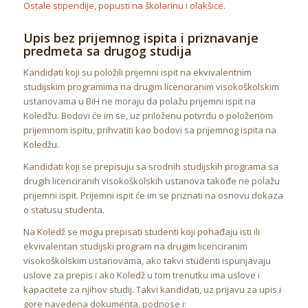
Ostale stipendije, popusti na školarinu i olakšice.
Upis bez prijemnog ispita i priznavanje
predmeta sa drugog studija
Kandidati koji su položili prijemni ispit na ekvivalentnim
studijskim programima na drugim licenciranim visokoškolskim
ustanovama u BiH ne moraju da polažu prijemni ispit na
Koledžu. Bodovi će im se, uz priloženu potvrdu o položenom
prijemnom ispitu, prihvatiti kao bodovi sa prijemnog ispita na
Koledžu.
Kandidati koji se prepisuju sa srodnih studijskih programa sa
drugih licenciranih visokoškolskih ustanova takođe ne polažu
prijemni ispit. Prijemni ispit će im se priznati na osnovu dokaza
o statusu studenta.
Na Koledž se mogu prepisati studenti koji pohađaju isti ili
ekvivalentan studijski program na drugim licenciranim
visokoškolskim ustanovama, ako takvi studenti ispunjavaju
uslove za prepis i ako Koledž u tom trenutku ima uslove i
kapacitete za njihov studij. Takvi kandidati, uz prijavu za upis i
gore navedena dokumenta, podnose i: