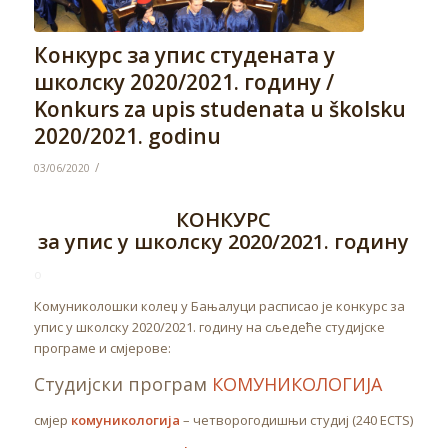
Конкурс за упис студената у
школску 2020/2021. годину /
Konkurs za upis studenata u školsku
2020/2021. godinu
/
03/06/2020
КОНКУРС
за упис у школску 2020/2021. годину
o
Комуниколошки колеџ у Бањалуци расписао је конкурс за
упис у школску 2020/2021. годину на сљедеће студијске
програме и смјерове:
Студијски програм
КОМУНИКОЛОГИЈА
смјер
комуникологија
– четворогодишњи студиј (240 ECTS)