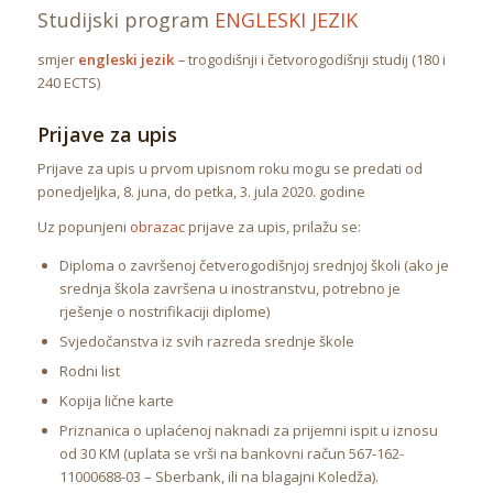
Studijski program
ENGLESKI JEZIK
smjer
engleski jezik
–
trogodišnji i četvorogodišnji studij (180 i
240 ECTS)
Prijave za upis
Prijave za upis u prvom upisnom roku mogu se predati od
ponedjeljka, 8. juna, do petka, 3. jula 2020. godine
Uz popunjeni
obrazac
prijave za upis, prilažu se:
Diploma o završenoj četverogodišnjoj srednjoj školi (ako je
srednja škola završena u inostranstvu, potrebno je
rješenje o nostrifikaciji diplome)
Svjedočanstva iz svih razreda srednje škole
Rodni list
Kopija lične karte
Priznanica o uplaćenoj naknadi za prijemni ispit u iznosu
od 30 KM (uplata se vrši na bankovni račun 567-162-
11000688-03 – Sberbank, ili na blagajni Koledža).