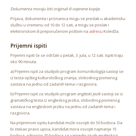
Dokumenta moraju biti originali ili ovjerene kopije.
Prijava, dokumenta i priznanica mogu se predati u akademsku
službu u vremenu od 10 do 12 sati, a mogu se poslati i
elektronskom ili preporučenom poštom na
adresu
Koledža.
Prijemni ispiti
Prijemni ispiti će se održati u petak, 3. jula, u 12 sati. Ispiti traju
oko 90 minuta.
a) Prijemni ispit za studijski program
komunikologija
sastoji se
iz testa opšteg kulturološkog znanja, slobodnog pismenog
sastava na jednu od zadanih tema i razgovora.
b) Prijemni ispit za studijski program
engleski jezik
sastoji se iz
gramatičkog testa iz engleskog jezika, slobodnog pismenog
sastava na engleskom jeziku na jednu od zadanih tema i
razgovora.
Na prijemnom ispitu kandidat može osvojiti do 50 bodova. Da
bi stekao pravo upisa, kandidat mora osvojiti najmanje 15
bodova, odnosno 30 bodova za vanredni studij engleskog