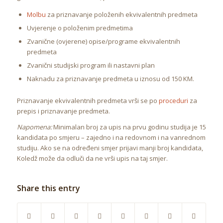
Molbu
za priznavanje položenih ekvivalentnih predmeta
Uvjerenje o položenim predmetima
Zvanične (ovjerene) opise/programe ekvivalentnih
predmeta
Zvanični studijski program ili nastavni plan
Naknadu za priznavanje predmeta u iznosu od 150 KM.
Priznavanje ekvivalentnih predmeta vrši se po
proceduri
za
prepis i priznavanje predmeta.
Napomena:
Minimalan broj za upis na prvu godinu studija je 15
kandidata po smjeru – zajedno i na redovnom i na vanrednom
studiju. Ako se na određeni smjer prijavi manji broj kandidata,
Koledž može da odluči da ne vrši upis na taj smjer.
Share this entry