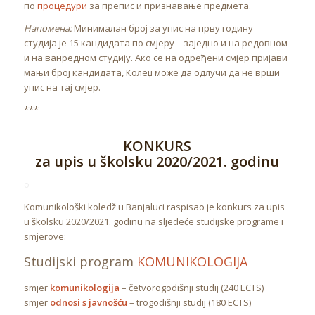
по
процедури
за препис и признавање предмета.
Напомена:
Минималан број за упис на прву годину
студија је 15 кандидата по смјеру – заједно и на редовном
и на ванредном студију. Ако се на одређени смјер пријави
мањи број кандидата, Колеџ може да одлучи да не врши
упис на тај смјер.
***
KONKURS
za upis u školsku 2020/2021. godinu
o
Komunikološki koledž u Banjaluci raspisao je konkurs za upis
u školsku 2020/2021. godinu na sljedeće studijske programe i
smjerove:
Studijski program
KOMUNIKOLOGIJA
smjer
komunikologija
– četvorogodišnji studij (240 ECTS)
smjer
odnosi s javnošću
– trogodišnji studij (180 ECTS)