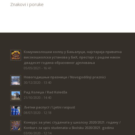
Znakovi i poruke
Комуниколошки колеџ у Бањалуци, најстарија приватна
високошколска установа у БиХ, престаје с радом након
двадесет година образовног дјеловања
05/05/2021 - 16:41
Новогодишњи празници / Novogodišnji praznici
30/12/2020 - 13:40
Рад Колеџа / Rad Koledža
21/10/2020 - 14:40
Љетни распуст / Ljetni raspust
08/07/2020 - 12:18
Конкурс за упис студената у школску 2020/2021. годину /
Konkurs za upis studenata u školsku 2020/2021. godinu
03/06/2020 - 12:14