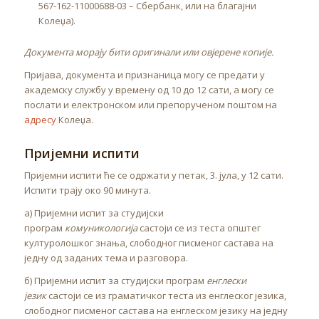
567-162-11000688-03 – Сбербанк, или на благајни
Колеџа).
Документа морају бити оригинали или овјерене копије.
Пријава, документа и признаница могу се предати у
академску службу у времену од 10 до 12 сати, а могу се
послати и електронском или препорученом поштом на
адресу
Колеџа.
Пријемни испити
Пријемни испити ће се одржати у петак, 3. јула, у 12 сати.
Испити трају око 90 минута.
а) Пријемни испит за студијски
програм
комуникологија
састоји се из теста општег
културолошког знања, слободног писменог састава на
једну од заданих тема и разговора.
б) Пријемни испит за студијски програм
енглески
језик
састоји се из граматичког теста из енглеског језика,
слободног писменог састава на енглеском језику на једну