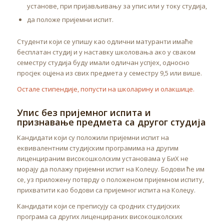
установе, при пријављивању за упис или у току студија,
да положе пријемни испит.
Студенти који се упишу као одлични матуранти имаће
бесплатан студиј и у наставку школовања ако у сваком
семестру студија буду имали одличан успјех, односно
просјек оцјена из свих предмета у семестру 9,5 или више.
Остале стипендије, попусти на школарину и олакшице.
Упис без пријемног испита и
признавање предмета са другог студија
Кандидати који су положили пријемни испит на
еквивалентним студијским програмима на другим
лиценцираним високошколским установама у БиХ не
морају да полажу пријемни испит на Колеџу. Бодови ће им
се, уз приложену потврду о положеном пријемном испиту,
прихватити као бодови са пријемног испита на Колеџу.
Кандидати који се преписују са сродних студијских
програма са других лиценцираних високошколских