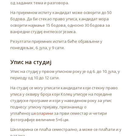
од заданих тема и разговора.
На пријемном испиту кандидат може освојити до 50
бодова. Да би стекао право уписа, кандидат мора
освојити најмање 15 бодова, односно 30 бодова за
ванредни студиј енглеског језика.
Резултати пријемних испита биће објављени у
понедјељак, 6. јула, у 9 сати.
Упис на студиј
Упис на студиј у првом уписном року је од 6. до 10. јула, у
периоду од 10 до 12 сати.
На студиј се могу уписати кандидати који стекну право
уписа у оквиру броја који Колеџ уписује на поједине
студијске програме и који у наведеном року за упис
поднесу: уписну пријаву, признаницу о
уплаћеној
школарини
за први семестар и четири
фотографије величине 5×6 цм.
Школарина се плаћа семестрално, а може се плаћати и у
ратама.