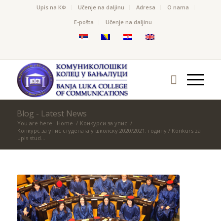
Upis na КФ
Učenje na daljinu
Adresa
O nama
Е-pošta
Učenje na daljinu
Blog - Latest News
You are here:
Home
/
Конкурси за упис
/
Конкурс за упис студената у школску 2020/2021. годину / Konkurs za
upis stud...