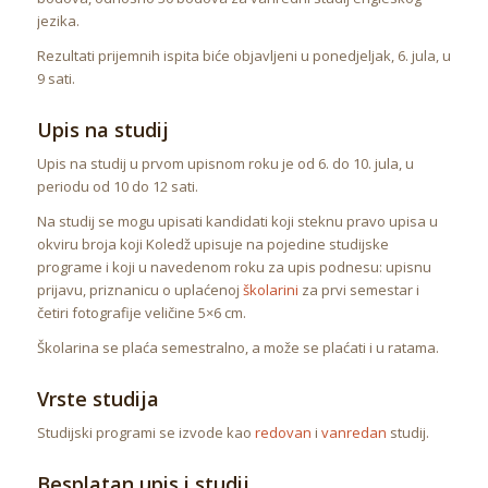
jezika.
Rezultati prijemnih ispita biće objavljeni u ponedjeljak, 6. jula, u
9 sati.
Upis na studij
Upis na studij u prvom upisnom roku je od 6. do 10. jula, u
periodu od 10 do 12 sati.
Na studij se mogu upisati kandidati koji steknu pravo upisa u
okviru broja koji Koledž upisuje na pojedine studijske
programe i koji u navedenom roku za upis podnesu: upisnu
prijavu, priznanicu o uplaćenoj
školarini
za prvi semestar i
četiri fotografije veličine 5×6 cm.
Školarina se plaća semestralno, a može se plaćati i u ratama.
Vrste studija
Studijski programi se izvode kao
redovan
i
vanredan
studij.
Besplatan upis i studij