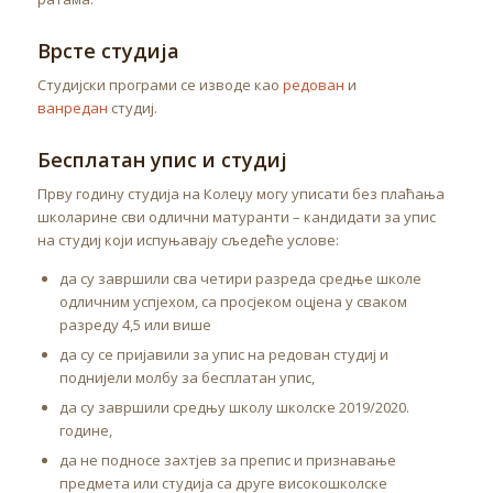
Врсте студија
Студијски програми се изводе као
редован
и
ванредан
студиј.
Бесплатан упис и студиј
Прву годину студија на Колеџу могу уписати без плаћања
школарине сви одлични матуранти – кандидати за упис
на студиј који испуњавају сљедеће услове:
да су завршили сва четири разреда средње школе
одличним успјехом, са просјеком оцјена у сваком
разреду 4,5 или више
да су се пријавили за упис на редован студиј и
поднијели молбу за бесплатан упис,
да су завршили средњу школу школске 2019/2020.
године,
да не подносе захтјев за препис и признавање
предмета или студија са друге високошколске