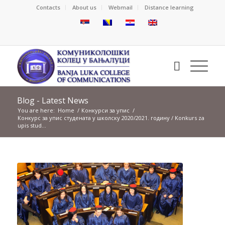
Contacts
About us
Webmail
Distance learning
Blog - Latest News
You are here:
Home
/
Конкурси за упис
/
Конкурс за упис студената у школску 2020/2021. годину / Konkurs za
upis stud...