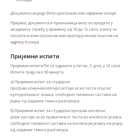
Документа морају бити оригинали или овјерене копије.
Пријава, документа и признаница могу се предати у
академску службу у времену од 10 до 12 сати, а могу се
послати и електронском или препорученом поштом на
адресу
Колеџа.
Пријемни испити
Пријемни испити ће се одржати у петак, 3. јула, у 12 сати.
Испити трају око 90 минута.
а) Пријемни испит за студијски
програм
комуникологија
састоји се из теста општег
културолошког знања, слободног писменог састава на
једну од заданих тема и разговора.
б) Пријемни испит за студијски програм
енглески
језик
састоји се из граматичког теста из енглеског језика,
слободног писменог састава на енглеском језику на једну
од заданих тема и разговора.