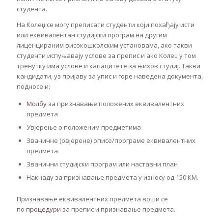
студента.
На Колеџ се могу преписати студенти који похађају исти
или еквивалентан студијски програм на другим
лиценцираним високошколским установама, ако такви
студенти испуњавају услове за препис и ако Колеџ у том
тренутку има услове и капацитете за њихов студиј. Такви
кандидати, уз пријаву за упис и горе наведена документа,
подносе и:
Молбу
за признавање положених еквивалентних
предмета
Увјерење о положеним предметима
Званичне (овјерене) описе/програме еквивалентних
предмета
Званични студијски програм или наставни план
Накнаду за признавање предмета у износу од 150 КМ.
Признавање еквивалентних предмета врши се
по
процедури
за препис и признавање предмета.