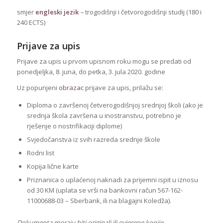
smjer
engleski jezik
–
trogodišnji i četvorogodišnji studij (180 i
240 ECTS)
Prijave za upis
Prijave za upis u prvom upisnom roku mogu se predati od
ponedjeljka, 8. juna, do petka, 3. jula 2020. godine
Uz popunjeni
obrazac
prijave za upis, prilažu se:
Diploma o završenoj četverogodišnjoj srednjoj školi (ako je
srednja škola završena u inostranstvu, potrebno je
rješenje o nostrifikaciji diplome)
Svjedočanstva iz svih razreda srednje škole
Rodni list
Kopija lične karte
Priznanica o uplaćenoj naknadi za prijemni ispit u iznosu
od 30 KM (uplata se vrši na bankovni račun 567-162-
11000688-03 – Sberbank, ili na blagajni Koledža).
Dokumenta moraju biti originali ili ovjerene kopije.