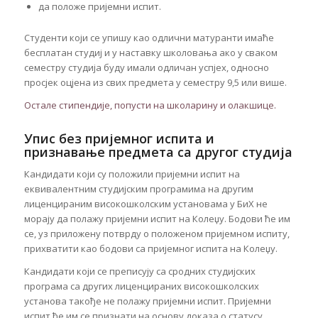
да положе пријемни испит.
Студенти који се упишу као одлични матуранти имаће
бесплатан студиј и у наставку школовања ако у сваком
семестру студија буду имали одличан успјех, односно
просјек оцјена из свих предмета у семестру 9,5 или више.
Остале стипендије, попусти на школарину и олакшице.
Упис без пријемног испита и
признавање предмета са другог студија
Кандидати који су положили пријемни испит на
еквивалентним студијским програмима на другим
лиценцираним високошколским установама у БиХ не
морају да полажу пријемни испит на Колеџу. Бодови ће им
се, уз приложену потврду о положеном пријемном испиту,
прихватити као бодови са пријемног испита на Колеџу.
Кандидати који се преписују са сродних студијских
програма са других лиценцираних високошколских
установа такође не полажу пријемни испит. Пријемни
испит ће им се признати на основу доказа о статусу