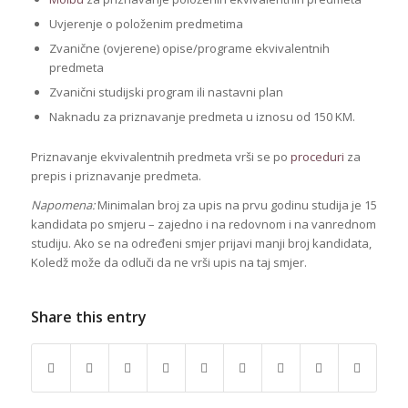
Uvjerenje o položenim predmetima
Zvanične (ovjerene) opise/programe ekvivalentnih
predmeta
Zvanični studijski program ili nastavni plan
Naknadu za priznavanje predmeta u iznosu od 150 KM.
Priznavanje ekvivalentnih predmeta vrši se po
proceduri
za
prepis i priznavanje predmeta.
Napomena:
Minimalan broj za upis na prvu godinu studija je 15
kandidata po smjeru – zajedno i na redovnom i na vanrednom
studiju. Ako se na određeni smjer prijavi manji broj kandidata,
Koledž može da odluči da ne vrši upis na taj smjer.
Share this entry