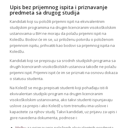
Upis bez prijemnog ispita i priznavanje
predmeta sa drugog studija
Kandidati koji su položili prijemni ispit na ekvivalentnim
studijskim programima na drugim licenciranim visokoškolskim
ustanovama u BiH ne moraju da polažu prijemni ispit na
Koledžu. Bodovi će im se, uz priloženu potvrdu o položenom
prijemnom ispitu, prihvatiti kao bodovi sa prijemnog ispita na
Koledžu.
Kandidati koji se prepisuju sa srodnih studijskih programa sa
drugih licenciranih visokoškolskih ustanova takođe ne polažu
prijemni ispit. Prijemni ispit će im se priznati na osnovu dokaza
o statusu studenta.
Na Koledž se mogu prepisati studenti koji pohađaju isti ili
ekvivalentan studijski program na drugim licenciranim
visokoškolskim ustanovama, ako takvi studenti ispunjavaju
uslove za prepis i ako Koledž u tom trenutku ima uslove i
kapacitete za njihov studij. Takvi kandidati, uz prijavu za upis i
gore navedena dokumenta, podnose i:
Molbu
za priznavanje položenih ekvivalentnih predmeta