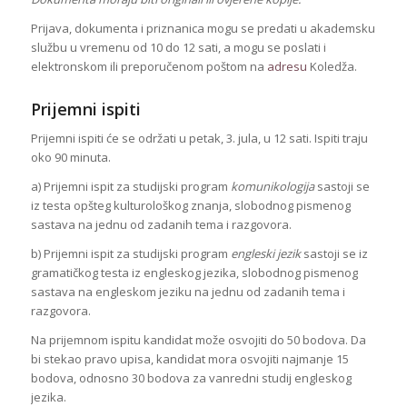
Prijava, dokumenta i priznanica mogu se predati u akademsku
službu u vremenu od 10 do 12 sati, a mogu se poslati i
elektronskom ili preporučenom poštom na
adresu
Koledža.
Prijemni ispiti
Prijemni ispiti će se održati u petak, 3. jula, u 12 sati. Ispiti traju
oko 90 minuta.
a) Prijemni ispit za studijski program
komunikologija
sastoji se
iz testa opšteg kulturološkog znanja, slobodnog pismenog
sastava na jednu od zadanih tema i razgovora.
b) Prijemni ispit za studijski program
engleski jezik
sastoji se iz
gramatičkog testa iz engleskog jezika, slobodnog pismenog
sastava na engleskom jeziku na jednu od zadanih tema i
razgovora.
Na prijemnom ispitu kandidat može osvojiti do 50 bodova. Da
bi stekao pravo upisa, kandidat mora osvojiti najmanje 15
bodova, odnosno 30 bodova za vanredni studij engleskog
jezika.