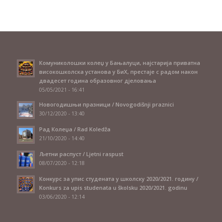
Комуниколошки колеџ у Бањалуци, најстарија приватна
високошколска установа у БиХ, престаје с радом након
двадесет година образовног дјеловања
05/05/2021 - 16:41
Новогодишњи празници / Novogodišnji praznici
30/12/2020 - 13:40
Рад Колеџа / Rad Koledža
21/10/2020 - 14:40
Љетни распуст / Ljetni raspust
08/07/2020 - 12:18
Конкурс за упис студената у школску 2020/2021. годину /
Konkurs za upis studenata u školsku 2020/2021. godinu
03/06/2020 - 12:14