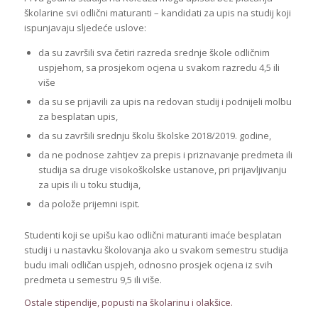
školarine svi odlični maturanti – kandidati za upis na studij koji
ispunjavaju sljedeće uslove:
da su završili sva četiri razreda srednje škole odličnim
uspjehom, sa prosjekom ocjena u svakom razredu 4,5 ili
više
da su se prijavili za upis na redovan studij i podnijeli molbu
za besplatan upis,
da su završili srednju školu školske 2018/2019. godine,
da ne podnose zahtjev za prepis i priznavanje predmeta ili
studija sa druge visokoškolske ustanove, pri prijavljivanju
za upis ili u toku studija,
da polože prijemni ispit.
Studenti koji se upišu kao odlični maturanti imaće besplatan
studij i u nastavku školovanja ako u svakom semestru studija
budu imali odličan uspjeh, odnosno prosjek ocjena iz svih
predmeta u semestru 9,5 ili više.
Ostale stipendije, popusti na školarinu i olakšice.