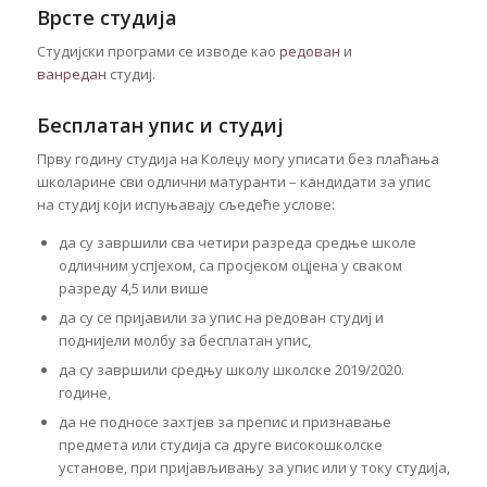
Врсте студија
Студијски програми се изводе као
редован
и
ванредан
студиј.
Бесплатан упис и студиј
Прву годину студија на Колеџу могу уписати без плаћања
школарине сви одлични матуранти – кандидати за упис
на студиј који испуњавају сљедеће услове:
да су завршили сва четири разреда средње школе
одличним успјехом, са просјеком оцјена у сваком
разреду 4,5 или више
да су се пријавили за упис на редован студиј и
поднијели молбу за бесплатан упис,
да су завршили средњу школу школске 2019/2020.
године,
да не подносе захтјев за препис и признавање
предмета или студија са друге високошколске
установе, при пријављивању за упис или у току студија,