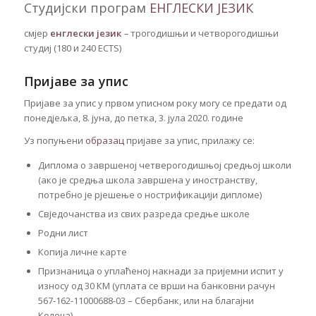
Студијски програм
ЕНГЛЕСКИ ЈЕЗИК
смјер
енглески језик
–
трогодишњи и четворогодишњи
студиј (180 и 240 ECTS)
Пријаве за упис
Пријаве за упис у првом уписном року могу се предати од
понедјељка, 8. јуна, до петка, 3. јула 2020. године
Уз попуњени
образац
пријаве за упис, прилажу се:
Диплома о завршеној четверогодишњој средњој школи
(ако је средња школа завршена у иностранству,
потребно је рјешење о нострификацији дипломе)
Свједочанства из свих разреда средње школе
Родни лист
Копија личне карте
Признаница о уплаћеној накнади за пријемни испит у
износу од 30 КМ (уплата се врши на банковни рачун
567-162-11000688-03 – Сбербанк, или на благајни
Колеџа).