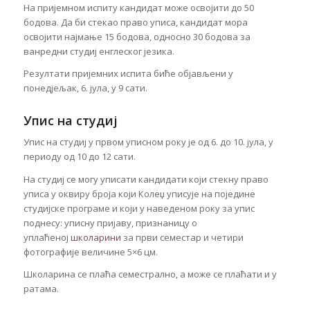
На пријемном испиту кандидат може освојити до 50
бодова. Да би стекао право уписа, кандидат мора
освојити најмање 15 бодова, односно 30 бодова за
ванредни студиј енглеског језика.
Резултати пријемних испита биће објављени у
понедјељак, 6. јула, у 9 сати.
Упис на студиј
Упис на студиј у првом уписном року је од 6. до 10. јула, у
периоду од 10 до 12 сати.
На студиј се могу уписати кандидати који стекну право
уписа у оквиру броја који Колеџ уписује на поједине
студијске програме и који у наведеном року за упис
поднесу: уписну пријаву, признаницу о
уплаћеној
школарини
за први семестар и четири
фотографије величине 5×6 цм.
Школарина се плаћа семестрално, а може се плаћати и у
ратама.