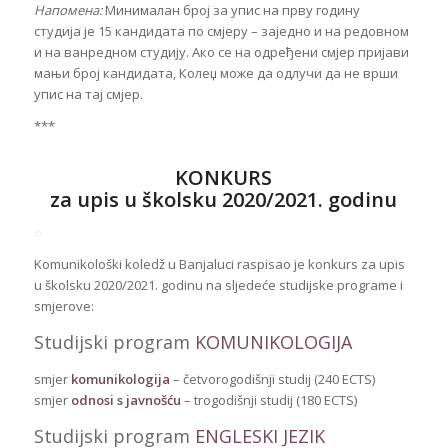
Напомена:
Минималан број за упис на прву годину
студија је 15 кандидата по смјеру – заједно и на редовном
и на ванредном студију. Ако се на одређени смјер пријави
мањи број кандидата, Колеџ може да одлучи да не врши
упис на тај смјер.
***
KONKURS
za upis u školsku 2020/2021. godinu
o
Komunikološki koledž u Banjaluci raspisao je konkurs za upis
u školsku 2020/2021. godinu na sljedeće studijske programe i
smjerove:
Studijski program
KOMUNIKOLOGIJA
smjer
komunikologija
– četvorogodišnji studij (240 ECTS)
smjer
odnosi s javnošću
– trogodišnji studij (180 ECTS)
Studijski program
ENGLESKI JEZIK