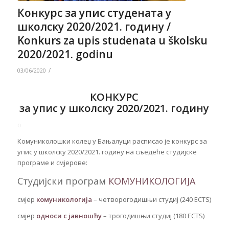
Конкурс за упис студената у
школску 2020/2021. годину /
Konkurs za upis studenata u školsku
2020/2021. godinu
/
03/06/2020
КОНКУРС
за упис у школску 2020/2021. годину
o
Комуниколошки колеџ у Бањалуци расписао је конкурс за
упис у школску 2020/2021. годину на сљедеће студијске
програме и смјерове:
Студијски програм
КОМУНИКОЛОГИЈА
смјер
комуникологија
– четворогодишњи студиј (240 ECTS)
смјер
односи с јавношћу
– трогодишњи студиј (180 ECTS)