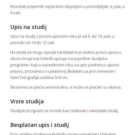
Rezultati prijemnih ispita biće objavljeni u ponedjeljak, 6. jula, u
9 sati.
Upis na studij
Upis na studij u prvom upisnom roku je od 6. do 10. jula, u
periodu od 10 do 12 sati.
Na studij se mogu upisati kandidati koji steknu pravo upisa u
okviru broja koji Koledž upisuje na pojedine studijske
programe i koji u navedenom roku za upis podnesu: upisnu
prijavu, priznanicu o uplaćenoj
školarini
za prvi semestar i
četiri fotografije veličine 5×6 cm.
Školarina se plaća semestralno, a može se plaćati i u ratama.
Vrste studija
Studijski programi se izvode kao
redovan
i
vanredan
studij.
Besplatan upis i studij
Prvu godinu studija na Koledžu mogu upisati bez plaćanja