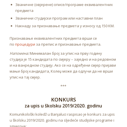
Званичне (овјерене) описе/програме еквивалентних
предмета
Званични студијски програм или наставни план
Накнаду за признавање предмета у износу од 150 КМ.
Признавање еквивалентних предмета врши се
по
процедури
за препис и признавање предмета.
Напомена:
Минималан број за упис на прву годину
студија је 15 кандидата по смјеру – заједно и на редовном
и на ванредном студију. Ако се на одређени смјер пријави
мањи број кандидата, Колеџ може да одлучи да не врши
упис на тај смјер.
***
KONKURS
za upis u školsku 2019/2020. godinu
Komunikološki koledž u Banjaluci raspisao je konkurs za upis
u školsku 2019/2020. godinu na sljedeće studijske programe i
smjerove: