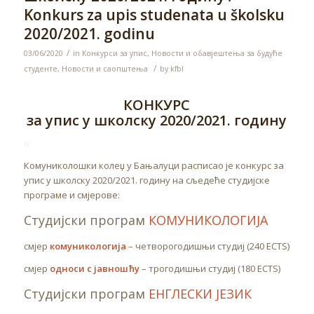
Konkurs za upis studenata u školsku
2020/2021. godinu
/
03/06/2020
in
Конкурси за упис
,
Новости и обавјештења за будуће
/
студенте
,
Новости и саопштења
by
kfbl
КОНКУРС
за упис у школску 2020/2021. годину
o
Комуниколошки колеџ у Бањалуци расписао је конкурс за
упис у школску 2020/2021. годину на сљедеће студијске
програме и смјерове:
Студијски програм
КОМУНИКОЛОГИЈА
смјер
комуникологија
– четворогодишњи студиј (240 ECTS)
смјер
односи с јавношћу
– трогодишњи студиј (180 ECTS)
Студијски програм
ЕНГЛЕСКИ ЈЕЗИК