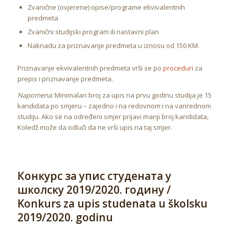
Zvanične (ovjerene) opise/programe ekvivalentnih
predmeta
Zvanični studijski program ili nastavni plan
Naknadu za priznavanje predmeta u iznosu od 150 KM.
Priznavanje ekvivalentnih predmeta vrši se po
proceduri
za
prepis i priznavanje predmeta.
Napomena:
Minimalan broj za upis na prvu godinu studija je 15
kandidata po smjeru – zajedno i na redovnom i na vanrednom
studiju. Ako se na određeni smjer prijavi manji broj kandidata,
Koledž može da odluči da ne vrši upis na taj smjer.
Конкурс за упис студената у
школску 2019/2020. годину /
Konkurs za upis studenata u školsku
2019/2020. godinu