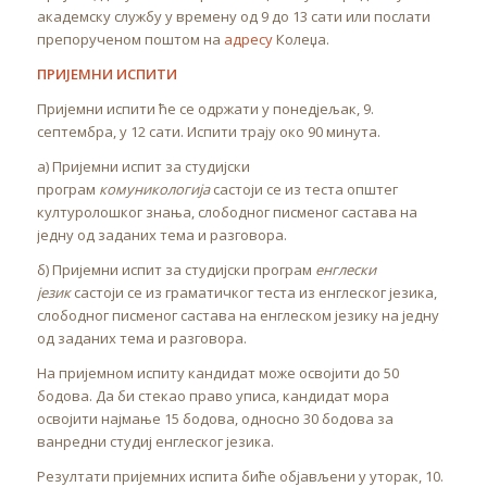
академску службу у времену од 9 до 13 сати или послати
препорученом поштом на
адресу
Колеџа.
ПРИЈЕМНИ ИСПИТИ
Пријемни испити ће се одржати у понедјељак, 9.
септембра, у 12 сати. Испити трају око 90 минута.
а) Пријемни испит за студијски
програм
комуникологија
састоји се из теста општег
културолошког знања, слободног писменог састава на
једну од заданих тема и разговора.
б) Пријемни испит за студијски програм
енглески
језик
састоји се из граматичког теста из енглеског језика,
слободног писменог састава на енглеском језику на једну
од заданих тема и разговора.
На пријемном испиту кандидат може освојити до 50
бодова. Да би стекао право уписа, кандидат мора
освојити најмање 15 бодова, односно 30 бодова за
ванредни студиј енглеског језика.
Резултати пријемних испита биће објављени у уторак, 10.