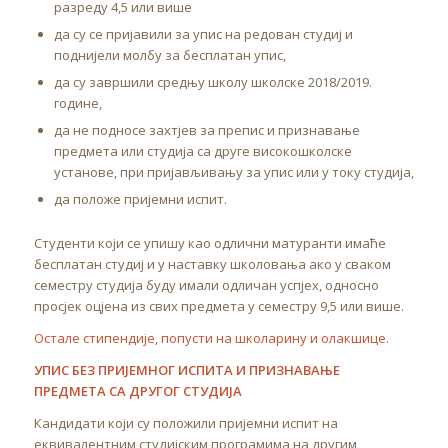
разреду 4,5 или више
да су се пријавили за упис на редован студиј и
поднијели молбу за бесплатан упис,
да су завршили средњу школу школске 2018/2019.
године,
да не подносе захтјев за препис и признавање
предмета или студија са друге високошколске
установе, при пријављивању за упис или у току студија,
да положе пријемни испит.
Студенти који се упишу као одлични матуранти имаће
бесплатан студиј и у наставку школовања ако у сваком
семестру студија буду имали одличан успјех, односно
просјек оцјена из свих предмета у семестру 9,5 или више.
Остале стипендије, попусти на школарину и олакшице.
УПИС БЕЗ ПРИЈЕМНОГ ИСПИТА И ПРИЗНАВАЊЕ
ПРЕДМЕТА СА ДРУГОГ СТУДИЈА
Кандидати који су положили пријемни испит на
еквивалентним студијским програмима на другим