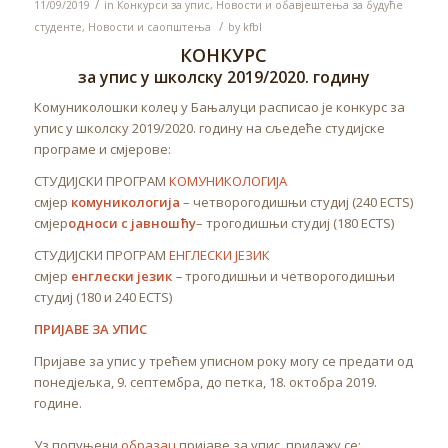
/
11/09/2019
in
Конкурси за упис
,
Новости и обавјештења за будуће
/
студенте
,
Новости и саопштења
by
kfbl
КОНКУРС
за упис у школску 2019/2020. годину
Комуниколошки колеџ у Бањалуци расписао је конкурс за
упис у школску 2019/2020. годину на сљедеће студијске
програме и смјерове:
СТУДИЈСКИ ПРОГРАМ
КОМУНИКОЛОГИЈА
смјер
комуникологија
– четворогодишњи студиј (240 ECTS)
смјер
односи с јавношћу
– трогодишњи студиј (180 ECTS)
СТУДИЈСКИ ПРОГРАМ
ЕНГЛЕСКИ ЈЕЗИК
смјер
енглески језик
–
трогодишњи и четворогодишњи
студиј (180 и 240 ECTS)
ПРИЈАВЕ ЗА УПИС
Пријаве за упис у трећем уписном року могу се предати од
понедјељка, 9. септембра, до петка, 18. октобра 2019.
године.
Уз попуњени
образац
пријаве за упис, прилажу се: