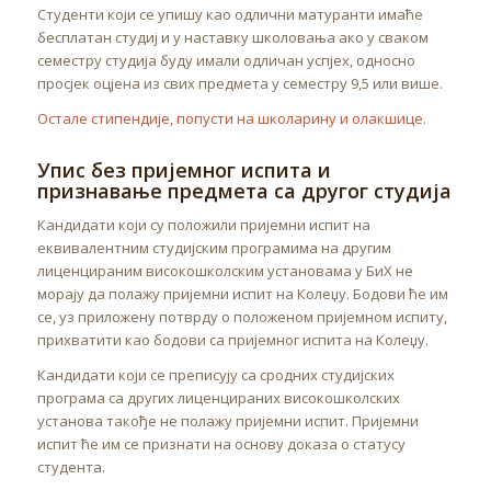
Студенти који се упишу као одлични матуранти имаће
бесплатан студиј и у наставку школовања ако у сваком
семестру студија буду имали одличан успјех, односно
просјек оцјена из свих предмета у семестру 9,5 или више.
Остале стипендије, попусти на школарину и олакшице.
Упис без пријемног испита и
признавање предмета са другог студија
Кандидати који су положили пријемни испит на
еквивалентним студијским програмима на другим
лиценцираним високошколским установама у БиХ не
морају да полажу пријемни испит на Колеџу. Бодови ће им
се, уз приложену потврду о положеном пријемном испиту,
прихватити као бодови са пријемног испита на Колеџу.
Кандидати који се преписују са сродних студијских
програма са других лиценцираних високошколских
установа такође не полажу пријемни испит. Пријемни
испит ће им се признати на основу доказа о статусу
студента.