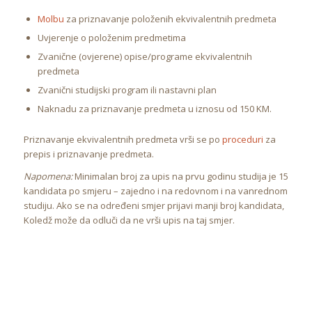
Molbu
za priznavanje položenih ekvivalentnih predmeta
Uvjerenje o položenim predmetima
Zvanične (ovjerene) opise/programe ekvivalentnih
predmeta
Zvanični studijski program ili nastavni plan
Naknadu za priznavanje predmeta u iznosu od 150 KM.
Priznavanje ekvivalentnih predmeta vrši se po
proceduri
za
prepis i priznavanje predmeta.
Napomena:
Minimalan broj za upis na prvu godinu studija je 15
kandidata po smjeru – zajedno i na redovnom i na vanrednom
studiju. Ako se na određeni smjer prijavi manji broj kandidata,
Koledž može da odluči da ne vrši upis na taj smjer.