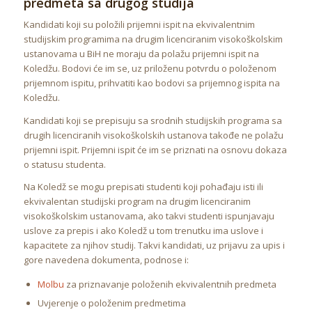
predmeta sa drugog studija
Kandidati koji su položili prijemni ispit na ekvivalentnim
studijskim programima na drugim licenciranim visokoškolskim
ustanovama u BiH ne moraju da polažu prijemni ispit na
Koledžu. Bodovi će im se, uz priloženu potvrdu o položenom
prijemnom ispitu, prihvatiti kao bodovi sa prijemnog ispita na
Koledžu.
Kandidati koji se prepisuju sa srodnih studijskih programa sa
drugih licenciranih visokoškolskih ustanova takođe ne polažu
prijemni ispit. Prijemni ispit će im se priznati na osnovu dokaza
o statusu studenta.
Na Koledž se mogu prepisati studenti koji pohađaju isti ili
ekvivalentan studijski program na drugim licenciranim
visokoškolskim ustanovama, ako takvi studenti ispunjavaju
uslove za prepis i ako Koledž u tom trenutku ima uslove i
kapacitete za njihov studij. Takvi kandidati, uz prijavu za upis i
gore navedena dokumenta, podnose i:
Molbu
za priznavanje položenih ekvivalentnih predmeta
Uvjerenje o položenim predmetima