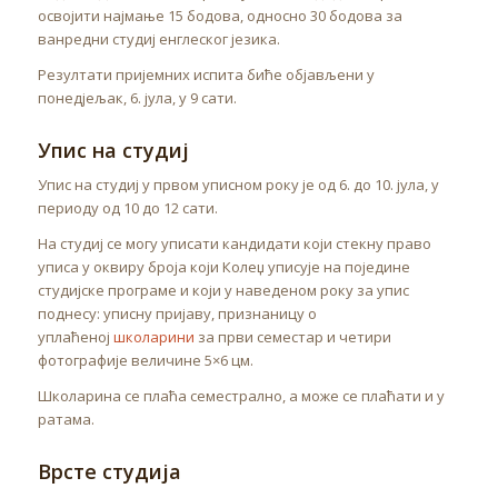
освојити најмање 15 бодова, односно 30 бодова за
ванредни студиј енглеског језика.
Резултати пријемних испита биће објављени у
понедјељак, 6. јула, у 9 сати.
Упис на студиј
Упис на студиј у првом уписном року је од 6. до 10. јула, у
периоду од 10 до 12 сати.
На студиј се могу уписати кандидати који стекну право
уписа у оквиру броја који Колеџ уписује на поједине
студијске програме и који у наведеном року за упис
поднесу: уписну пријаву, признаницу о
уплаћеној
школарини
за први семестар и четири
фотографије величине 5×6 цм.
Школарина се плаћа семестрално, а може се плаћати и у
ратама.
Врсте студија