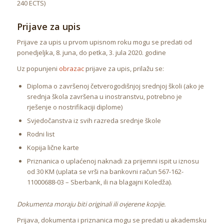
240 ECTS)
Prijave za upis
Prijave za upis u prvom upisnom roku mogu se predati od
ponedjeljka, 8. juna, do petka, 3. jula 2020. godine
Uz popunjeni
obrazac
prijave za upis, prilažu se:
Diploma o završenoj četverogodišnjoj srednjoj školi (ako je
srednja škola završena u inostranstvu, potrebno je
rješenje o nostrifikaciji diplome)
Svjedočanstva iz svih razreda srednje škole
Rodni list
Kopija lične karte
Priznanica o uplaćenoj naknadi za prijemni ispit u iznosu
od 30 KM (uplata se vrši na bankovni račun 567-162-
11000688-03 – Sberbank, ili na blagajni Koledža).
Dokumenta moraju biti originali ili ovjerene kopije.
Prijava, dokumenta i priznanica mogu se predati u akademsku