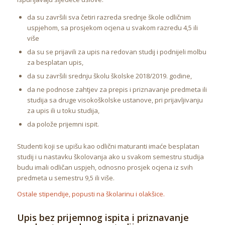
da su završili sva četiri razreda srednje škole odličnim
uspjehom, sa prosjekom ocjena u svakom razredu 4,5 ili
više
da su se prijavili za upis na redovan studij i podnijeli molbu
za besplatan upis,
da su završili srednju školu školske 2018/2019. godine,
da ne podnose zahtjev za prepis i priznavanje predmeta ili
studija sa druge visokoškolske ustanove, pri prijavljivanju
za upis ili u toku studija,
da polože prijemni ispit.
Studenti koji se upišu kao odlični maturanti imaće besplatan
studij i u nastavku školovanja ako u svakom semestru studija
budu imali odličan uspjeh, odnosno prosjek ocjena iz svih
predmeta u semestru 9,5 ili više.
Ostale stipendije, popusti na školarinu i olakšice.
Upis bez prijemnog ispita i priznavanje