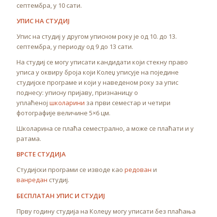
септембра, у 10 сати.
УПИС НА СТУДИЈ
Упис на студиј у другом уписном року је од 10. до 13.
септембра, у периоду од 9 до 13 сати.
На студиј се могу уписати кандидати који стекну право
уписа у оквиру броја који Колеџ уписује на поједине
студијске програме и који у наведеном року за упис
поднесу: уписну пријаву, признаницу о
уплаћеној
школарини
за први семестар и четири
фотографије величине 5×6 цм.
Школарина се плаћа семестрално, а може се плаћати и у
ратама.
ВРСТЕ СТУДИЈА
Студијски програми се изводе као
редован
и
ванредан
студиј.
БЕСПЛАТАН УПИС И СТУДИЈ
Прву годину студија на Колеџу могу уписати без плаћања