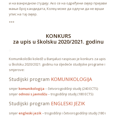
и на ванредном студију. Ако се на одређени смјер пријави
мањи број кандидата, Колеџ може да одлучи да не врши
упис на тај смјер.
***
KONKURS
za upis u školsku 2020/2021. godinu
o
Komunikološki koledž u Banjaluci raspisao je konkurs za upis
u školsku 2020/2021. godinu na sljedeće studijske programe i
smjerove:
Studijski program
KOMUNIKOLOGIJA
smjer
komunikologija
– četvorogodišnji studij (240 ECTS)
smjer
odnosi s javnošću
– trogodišnji studij (180 ECTS)
Studijski program
ENGLESKI JEZIK
smjer
engleski jezik
–
trogodišnji i četvorogodišnji studij (180 i