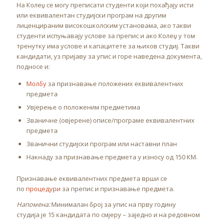
На Колеџ се могу преписати студенти који похађају исти
или еквивалентан студијски програм на другим
лиценцираним високошколским установама, ако такви
студенти испуњавају услове за препис и ако Колеџ у том
тренутку има услове и капацитете за њихов студиј. Такви
кандидати, уз пријаву за упис и горе наведена документа,
подносе и:
Молбу
за признавање положених еквивалентних
предмета
Увјерење о положеним предметима
Званичне (овјерене) описе/програме еквивалентних
предмета
Званични студијски програм или наставни план
Накнаду за признавање предмета у износу од 150 КМ.
Признавање еквивалентних предмета врши се
по
процедури
за препис и признавање предмета.
Напомена:
Минималан број за упис на прву годину
студија је 15 кандидата по смјеру – заједно и на редовном