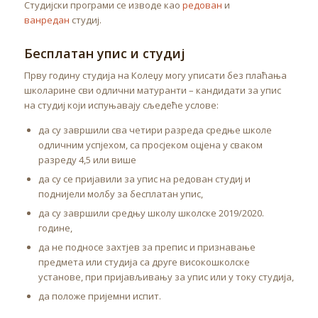
Студијски програми се изводе као
редован
и
ванредан
студиј.
Бесплатан упис и студиј
Прву годину студија на Колеџу могу уписати без плаћања
школарине сви одлични матуранти – кандидати за упис
на студиј који испуњавају сљедеће услове:
да су завршили сва четири разреда средње школе
одличним успјехом, са просјеком оцјена у сваком
разреду 4,5 или више
да су се пријавили за упис на редован студиј и
поднијели молбу за бесплатан упис,
да су завршили средњу школу школске 2019/2020.
године,
да не подносе захтјев за препис и признавање
предмета или студија са друге високошколске
установе, при пријављивању за упис или у току студија,
да положе пријемни испит.