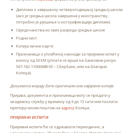
Диплома о завршеној четверогодишњој средњој школи
(ако је средња школа завршена у иностранству,
потребно је рјешење о нострификацији дипломе)
Свједочанства из свих разреда средње школе
Родни лист
Копија личне карте
Признаница о уплаћеној накнади за пријемни испит у
износу од 30 КМ (уплата се врши на банковни рачун
567-162-11000688-03 – Сбербанк, или на благајни
Колеџа).
Документа морају бити оригинали или овјерене копије.
Пријава, документа и признаница могу се предати у
академску службу у времену од 9 до 13 сати или послати
препорученом поштом на
адресу
Колеџа.
ПРИЈЕМНИ ИСПИТИ
Пријемни испити ће се одржавати периодично, а