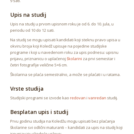
9 sati.
Upis na studij
Upis na studij u prvom upisnom roku je od 6. do 10. jula, u
periodu od 10 do 12 sati.
Na studij se mogu upisati kandidati koji steknu pravo upisa u
okviru broja koji Koledž upisuje na pojedine studijske
programe i koji u navedenom roku za upis podnesu: upisnu
prijavu, priznanicu o uplaćenoj
školarini
za prvi semestar i
četiri fotografije veličine 5×6 cm.
Školarina se plaća semestralno, a može se plaćati i u ratama.
Vrste studija
Studijski programi se izvode kao
redovan
i
vanredan
studij.
Besplatan upis i studij
Prvu godinu studija na Koledžu mogu upisati bez plaćanja
školarine svi odlični maturanti – kandidati za upis na studij koji
ispunjavaju sljedeće uslove: