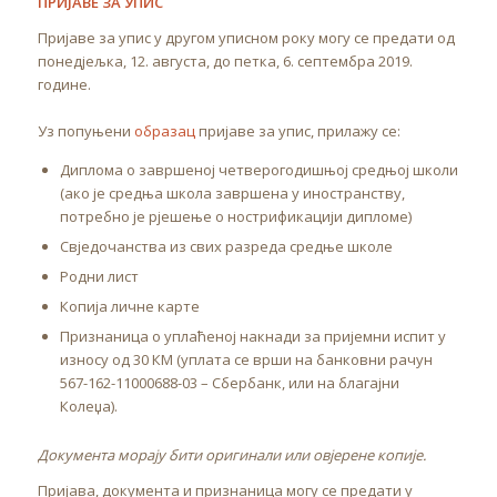
ПРИЈАВЕ ЗА УПИС
Пријаве за упис у другом уписном року могу се предати од
понедјељка, 12. августа, до петка, 6. септембра 2019.
године.
Уз попуњени
образац
пријаве за упис, прилажу се:
Диплома о завршеној четверогодишњој средњој школи
(ако је средња школа завршена у иностранству,
потребно је рјешење о нострификацији дипломе)
Свједочанства из свих разреда средње школе
Родни лист
Копија личне карте
Признаница о уплаћеној накнади за пријемни испит у
износу од 30 КМ (уплата се врши на банковни рачун
567-162-11000688-03 – Сбербанк, или на благајни
Колеџа).
Документа морају бити оригинали или овјерене копије.
Пријава, документа и признаница могу се предати у