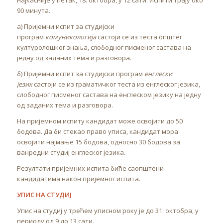
најкасније у петак, 18. октобра, у 12 сати. Испити трају око
90 минута.
а) Пријемни испит за студијски
програм
комуникологија
састоји се из теста општег
културолошког знања, слободног писменог састава на
једну од заданих тема и разговора.
б) Пријемни испит за студијски програм
енглески
језик
састоји се из граматичког теста из енглеског језика,
слободног писменог састава на енглеском језику на једну
од заданих тема и разговора.
На пријемном испиту кандидат може освојити до 50
бодова. Да би стекао право уписа, кандидат мора
освојити најмање 15 бодова, односно 30 бодова за
ванредни студиј енглеског језика.
Резултати пријемних испита биће саопштени
кандидатима након пријемног испита.
УПИС НА СТУДИЈ
Упис на студиј у трећем уписном року је до 31. октобра, у
периоду од 9 до 13 сати.