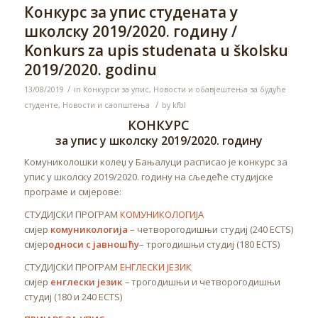
Конкурс за упис студената у
школску 2019/2020. годину /
Konkurs za upis studenata u školsku
2019/2020. godinu
/
13/08/2019
in
Конкурси за упис
,
Новости и обавјештења за будуће
/
студенте
,
Новости и саопштења
by
kfbl
КОНКУРС
за упис у школску 2019/2020. годину
Комуниколошки колеџ у Бањалуци расписао је конкурс за
упис у школску 2019/2020. годину на сљедеће студијске
програме и смјерове:
СТУДИЈСКИ ПРОГРАМ
КОМУНИКОЛОГИЈА
смјер
комуникологија
– четворогодишњи студиј (240 ECTS)
смјер
односи с јавношћу
– трогодишњи студиј (180 ECTS)
СТУДИЈСКИ ПРОГРАМ
ЕНГЛЕСКИ ЈЕЗИК
смјер
енглески језик
–
трогодишњи и четворогодишњи
студиј (180 и 240 ECTS)