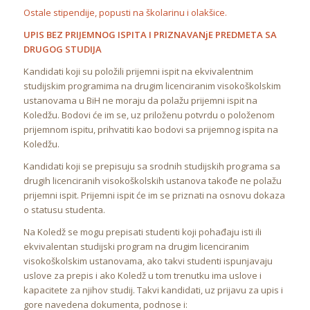
Ostale stipendije, popusti na školarinu i olakšice.
UPIS BEZ PRIJEMNOG ISPITA I PRIZNAVANjE PREDMETA SA
DRUGOG STUDIJA
Kandidati koji su položili prijemni ispit na ekvivalentnim
studijskim programima na drugim licenciranim visokoškolskim
ustanovama u BiH ne moraju da polažu prijemni ispit na
Koledžu. Bodovi će im se, uz priloženu potvrdu o položenom
prijemnom ispitu, prihvatiti kao bodovi sa prijemnog ispita na
Koledžu.
Kandidati koji se prepisuju sa srodnih studijskih programa sa
drugih licenciranih visokoškolskih ustanova takođe ne polažu
prijemni ispit. Prijemni ispit će im se priznati na osnovu dokaza
o statusu studenta.
Na Koledž se mogu prepisati studenti koji pohađaju isti ili
ekvivalentan studijski program na drugim licenciranim
visokoškolskim ustanovama, ako takvi studenti ispunjavaju
uslove za prepis i ako Koledž u tom trenutku ima uslove i
kapacitete za njihov studij. Takvi kandidati, uz prijavu za upis i
gore navedena dokumenta, podnose i: