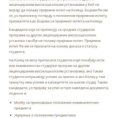
лиценцираним високошколским установама у БиХ не
морају да полажу пријемни испит на Колеџу. Бодови ће им
се, уз приложену потврду о положеном пријемном испиту,
прихватити као бодови са пријемног испита на Колеџу.
Кандидати који се преписују са сродних студијских
програма са других лиценцираних високошколских
установа такође не полажу пријемни испит. Пријемни
испит ће им се признати на основу доказа о статусу
студента.
На Колеџ се могу преписати студенти који похађају исти
или еквивалентан студијски програм на другим
лиценцираним високошколским установама, ако такви
студенти испуњавају услове за препис и ако Колеџ у том
тренутку има услове и капацитете за њихов студиј. Такви
кандидати, уз пријаву за упис и горе наведена документа,
подносе и:
Молбу
за признавање положених еквивалентних
предмета
Увјерење о положеним предметима