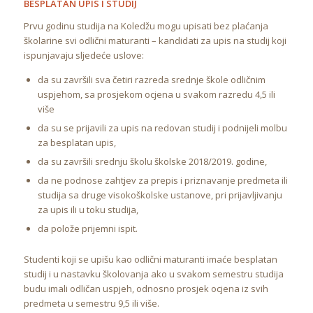
BESPLATAN UPIS I STUDIJ
Prvu godinu studija na Koledžu mogu upisati bez plaćanja
školarine svi odlični maturanti – kandidati za upis na studij koji
ispunjavaju sljedeće uslove:
da su završili sva četiri razreda srednje škole odličnim
uspjehom, sa prosjekom ocjena u svakom razredu 4,5 ili
više
da su se prijavili za upis na redovan studij i podnijeli molbu
za besplatan upis,
da su završili srednju školu školske 2018/2019. godine,
da ne podnose zahtjev za prepis i priznavanje predmeta ili
studija sa druge visokoškolske ustanove, pri prijavljivanju
za upis ili u toku studija,
da polože prijemni ispit.
Studenti koji se upišu kao odlični maturanti imaće besplatan
studij i u nastavku školovanja ako u svakom semestru studija
budu imali odličan uspjeh, odnosno prosjek ocjena iz svih
predmeta u semestru 9,5 ili više.