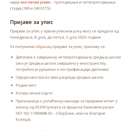
смјер
енглески језик
–
трогодишњи и четворогодишњи
студиј (180 и 240 ECTS)
Пријаве за упис
Пријаве за упис у првом уписном року могу се предати од
понедјељка, 8. јуна, до петка, 3. јула 2020. године
Уз попуњени
образац
пријаве за упис, прилажу се:
Диплома о завршеној четверогодишњој средњој школи
(ако је средња школа завршена у иностранству,
потребно је рјешење о нострификацији дипломе)
Свједочанства из свих разреда средње школе
Родни лист
Копија личне карте
Признаница о уплаћеној накнади за пријемни испит у
износу од 30 КМ (уплата се врши на банковни рачун
567-162-11000688-03 – Сбербанк, или на благајни
Колеџа).