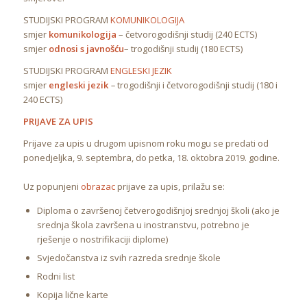
STUDIJSKI PROGRAM
KOMUNIKOLOGIJA
smjer
komunikologija
– četvorogodišnji studij (240 ECTS)
smjer
odnosi s javnošću
– trogodišnji studij (180 ECTS)
STUDIJSKI PROGRAM
ENGLESKI JEZIK
smjer
engleski jezik
–
trogodišnji i četvorogodišnji studij (180 i
240 ECTS)
PRIJAVE ZA UPIS
Prijave za upis u drugom upisnom roku mogu se predati od
ponedjeljka, 9. septembra, do petka, 18. oktobra 2019. godine.
Uz popunjeni
obrazac
prijave za upis, prilažu se:
Diploma o završenoj četverogodišnjoj srednjoj školi (ako je
srednja škola završena u inostranstvu, potrebno je
rješenje o nostrifikaciji diplome)
Svjedočanstva iz svih razreda srednje škole
Rodni list
Kopija lične karte