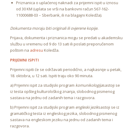
Priznanica o uplaćenoj naknadi za prijemni ispit u iznosu
od 30 KM (uplata se vrši na bankovni račun 567-162-
11000688-03 – Sberbank, ili na blagajni Koledža).
Dokumenta moraju biti originali ili ovjerene kopije.
Prijava, dokumenta i priznanica mogu se predati u akademsku
službu u vremenu od 9 do 13 sati ili poslati preporučenom
poštom na
adresu
Koledža.
PRIJEMNI ISPITI
Prijemni ispiti će se održavati periodično, a najkasnije u petak,
18. oktobra, u 12 sati. Ispiti traju oko 90 minuta.
a) Prijemni ispit za studijski program
komunikologija
sastoji se
iz testa opšteg kulturološkog znanja, slobodnog pismenog
sastava na jednu od zadanih tema i razgovora.
b) Prijemni ispit za studijski program
engleski jezik
sastoji se iz
gramatičkog testa iz engleskog jezika, slobodnog pismenog
sastava na engleskom jeziku na jednu od zadanih tema i
razgovora.