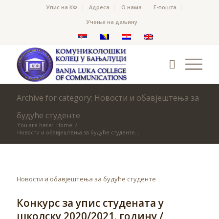
Упис на КФ
Адреса
О нама
Е-пошта
Учење на даљину
Archive for category: Новости и обавјештења за
будуће студенте
You are here:
Home
/
Новости и обавјештења за будуће студенте...
Новости и обавјештења за будуће студенте
Конкурс за упис студената у
школску 2020/2021. годину /