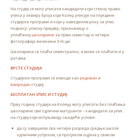
На студиј се могу уписати кандидати који стекну право
уписа у оквиру броја који Колеџ уписује на поједине
студијске програме и који у наведеном року за упис
поднесу: уписну пријаву, признаницу о
уплаћеној
школарини
за први семестар и четири
фотографије величине 5×6 цм.
Школарина се плаћа семестрално, а може се плаћати и у
ратама.
ВРСТЕ СТУДИЈА
Студијски програми се изводе као
редован
и
ванредан
студиј.
БЕСПЛАТАН УПИС И СТУДИЈ
Прву годину студија на Колеџу могу уписати без плаћања
школарине сви одлични матуранти – кандидати за упис
на студиј који испуњавају сљедеће услове:
да су завршили сва четири разреда средње школе
одличним успјехом, са просјеком оцјена у сваком