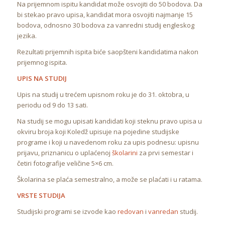
Na prijemnom ispitu kandidat može osvojiti do 50 bodova. Da
bi stekao pravo upisa, kandidat mora osvojiti najmanje 15
bodova, odnosno 30 bodova za vanredni studij engleskog
jezika.
Rezultati prijemnih ispita biće saopšteni kandidatima nakon
prijemnog ispita.
UPIS NA STUDIJ
Upis na studij u trećem upisnom roku je do 31. oktobra, u
periodu od 9 do 13 sati.
Na studij se mogu upisati kandidati koji steknu pravo upisa u
okviru broja koji Koledž upisuje na pojedine studijske
programe i koji u navedenom roku za upis podnesu: upisnu
prijavu, priznanicu o uplaćenoj
školarini
za prvi semestar i
četiri fotografije veličine 5×6 cm.
Školarina se plaća semestralno, a može se plaćati i u ratama.
VRSTE STUDIJA
Studijski programi se izvode kao
redovan
i
vanredan
studij.