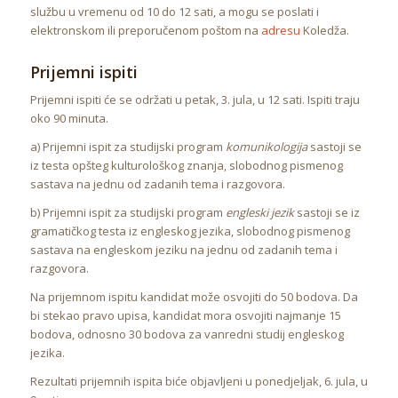
službu u vremenu od 10 do 12 sati, a mogu se poslati i
elektronskom ili preporučenom poštom na
adresu
Koledža.
Prijemni ispiti
Prijemni ispiti će se održati u petak, 3. jula, u 12 sati. Ispiti traju
oko 90 minuta.
a) Prijemni ispit za studijski program
komunikologija
sastoji se
iz testa opšteg kulturološkog znanja, slobodnog pismenog
sastava na jednu od zadanih tema i razgovora.
b) Prijemni ispit za studijski program
engleski jezik
sastoji se iz
gramatičkog testa iz engleskog jezika, slobodnog pismenog
sastava na engleskom jeziku na jednu od zadanih tema i
razgovora.
Na prijemnom ispitu kandidat može osvojiti do 50 bodova. Da
bi stekao pravo upisa, kandidat mora osvojiti najmanje 15
bodova, odnosno 30 bodova za vanredni studij engleskog
jezika.
Rezultati prijemnih ispita biće objavljeni u ponedjeljak, 6. jula, u