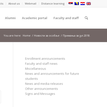
cts
About us
Webmail
Distance learning
Alumni
Academic portal
Faculty and staff
You are here:
Home
/
Новости за особље
/
Примања за јул 2018.
Enrollment announcements
Faculty and staff news
Miscellaneous
News and announcements for future
students
News and media releases
Other announcements
Signs and Messages