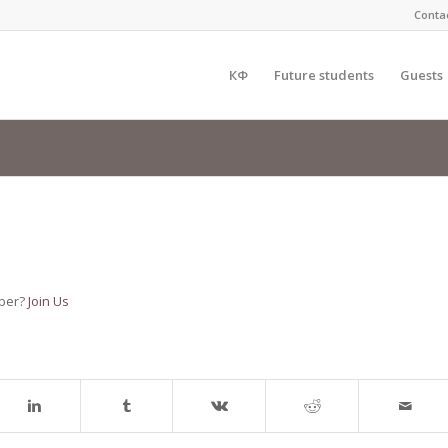
Conta
КФ
Future students
Guests
mber?
Join Us