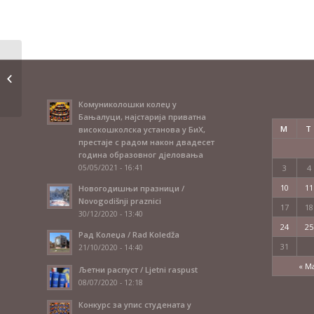
Октобарски испитни рок
Комуниколошки колеџ у
Бањалуци, најстарија приватна
M
T
високошколска установа у БиХ,
престаје с радом након двадесет
година образовног дјеловања
05/05/2021 - 16:41
3
4
10
11
Новогодишњи празници /
Novogodišnji praznici
17
18
30/12/2020 - 13:40
24
25
Рад Колеџа / Rad Koledža
31
21/10/2020 - 14:40
« M
Љетни распуст / Ljetni raspust
08/07/2020 - 12:18
Конкурс за упис студената у