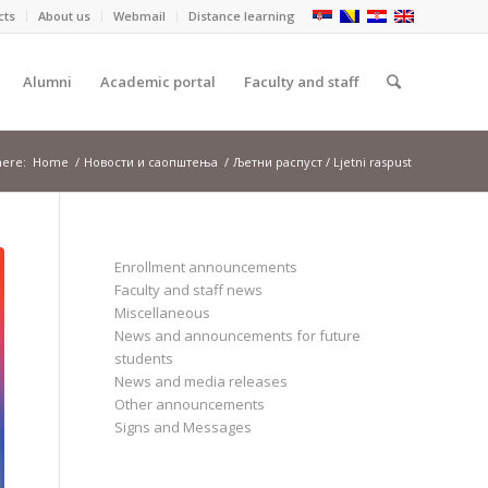
cts
About us
Webmail
Distance learning
Alumni
Academic portal
Faculty and staff
here:
Home
/
Новости и саопштења
/
Љетни распуст / Ljetni raspust
Enrollment announcements
Faculty and staff news
Miscellaneous
News and announcements for future
students
News and media releases
Other announcements
Signs and Messages