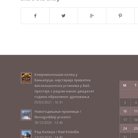
Комуниколошки колеџ у
Бањалуци, најстарија приватна
M
T
високошколска установа у БиХ,
престаје с радом након двадесет
година образовног дјеловања
05/05/2021 - 16:41
3
4
10
11
Новогодишњи празници /
Novogodišnji praznici
17
18
30/12/2020 - 13:40
24
25
Рад Колеџа / Rad Koledža
31
21/10/2020 - 14:40