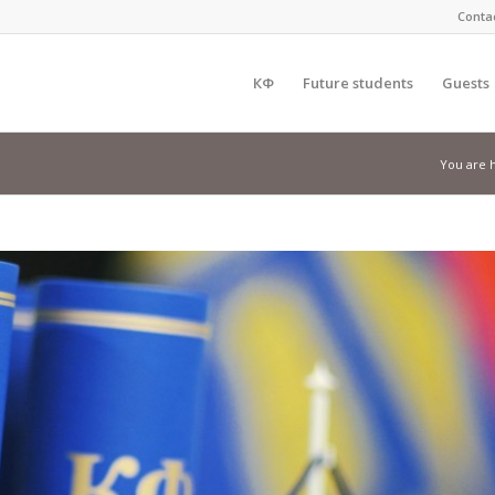
Conta
КФ
Future students
Guests
You are 