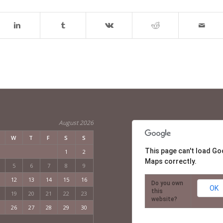
August 2026
W
T
F
S
S
This page can't load Go
1
2
Maps correctly.
5
6
7
8
9
12
13
14
15
16
Do you own
OK
this
19
20
21
22
23
website?
26
27
28
29
30