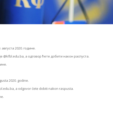
. августа 2020. године.
e @kfbl.edu.ba, а одговор ћете добити након распуста.
дине.
vgusta 2020. godine.
bl.edu.ba, a odgovor ćete dobiti nakon raspusta.
ne.