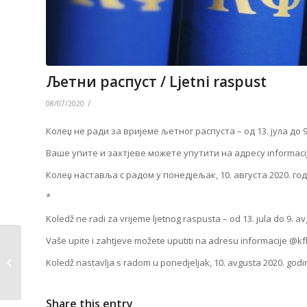
Љетни распуст / Ljetni raspust
/
08/07/2020
Колеџ не ради за вријеме љетног распуста – од 13. јула до 9
Ваше упите и захтјеве можете упутити на адресу informacij
Колеџ наставља с радом у понедјељак, 10. августа 2020. го
*
Koledž ne radi za vrijeme ljetnog raspusta – od 13. jula do 9. a
Vaše upite i zahtjeve možete uputiti na adresu informacije @kf
Јунски рок / Junski rok 2019/2020.
Koledž nastavlja s radom u ponedjeljak, 10. avgusta 2020. godi
Share this entry