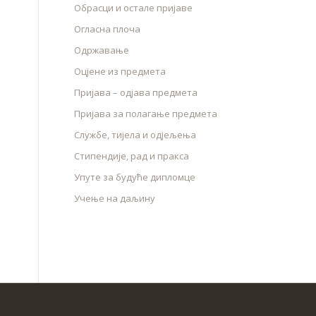
Обрасци и остале пријаве
Огласна плоча
Одржавање
Оцјене из предмета
Пријава – одјава предмета
Пријава за полагање предмета
Службе, тијела и одјељења
Стипендије, рад и пракса
Упуте за будуће дипломце
Учење на даљину