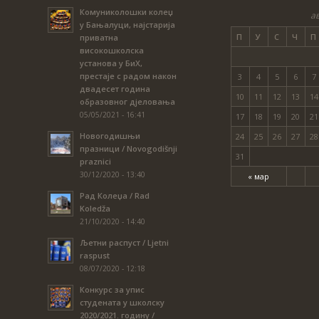
Комуниколошки колеџ
ав
у Бањалуци, најстарија
П
У
С
Ч
П
приватна
високошколска
установа у БиХ,
престаје с радом након
3
4
5
6
7
двадесет година
10
11
12
13
14
образовног дјеловања
05/05/2021 - 16:41
17
18
19
20
21
Новогодишњи
24
25
26
27
28
празници / Novogodišnji
31
praznici
30/12/2020 - 13:40
« мар
Рад Колеџа / Rad
Koledža
21/10/2020 - 14:40
Љетни распуст / Ljetni
raspust
08/07/2020 - 12:18
Конкурс за упис
студената у школску
2020/2021. годину /