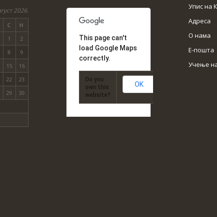
Упис на 
густ 2026.
Адреса
С
Н
О нама
This page can't
1
2
load Google Maps
Е-пошта
8
9
correctly.
Учење н
15
16
22
23
Do you
OK
own this
29
30
website?