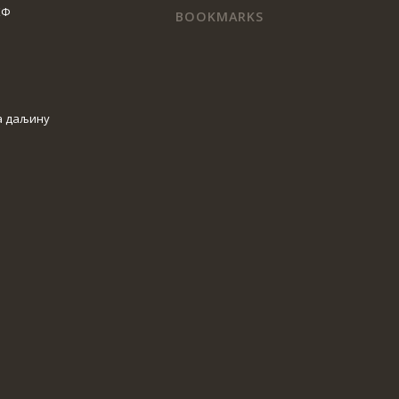
КФ
BOOKMARKS
а даљину