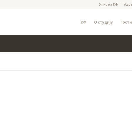
Упис на КФ
Адр
КФ
О студију
Гости