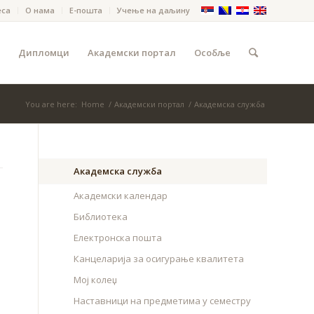
еса
О нама
Е-пошта
Учење на даљину
Дипломци
Академски портал
Особље
You are here:
Home
/
Академски портал
/
Академска служба
Академска служба
Академски календар
Библиотека
Електронска пошта
Канцеларија за осигурање квалитета
Мој колеџ
Наставници на предметима у семестру