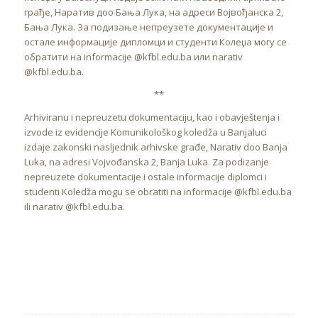
грађе, Наратив доо Бања Лука, на адреси Војвођанска 2,
Бања Лука. За подизање непреузете документације и
остале информације дипломци и студенти Колеџа могу се
обратити на informacije @kfbl.edu.ba или narativ
@kfbl.edu.ba.
**
Arhiviranu i nepreuzetu dokumentaciju, kao i obavještenja i
izvode iz evidencije Komunikološkog koledža u Banjaluci
izdaje zakonski nasljednik arhivske građe, Narativ doo Banja
Luka, na adresi Vojvođanska 2, Banja Luka. Za podizanje
nepreuzete dokumentacije i ostale informacije diplomci i
studenti Koledža mogu se obratiti na informacije @kfbl.edu.ba
ili narativ @kfbl.edu.ba.