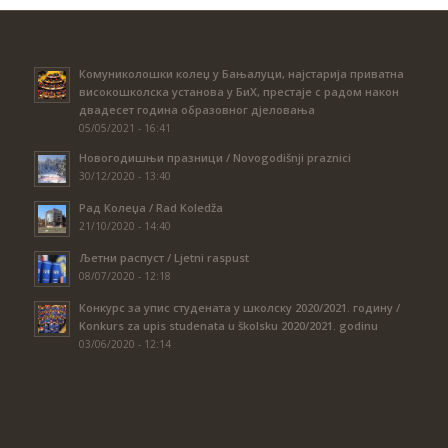
Комуниколошки колеџ у Бањалуци, најстарија приватна
високошколска установа у БиХ, престаје с радом након
двадесет година образовног дјеловања
05/05/2021 - 16:41
Новогодишњи празници / Novogodišnji praznici
30/12/2020 - 13:40
Рад Колеџа / Rad Koledža
21/10/2020 - 14:40
Љетни распуст / Ljetni raspust
08/07/2020 - 12:18
Конкурс за упис студената у школску 2020/2021. годину /
Konkurs za upis studenata u školsku 2020/2021. godinu
03/06/2020 - 12:14