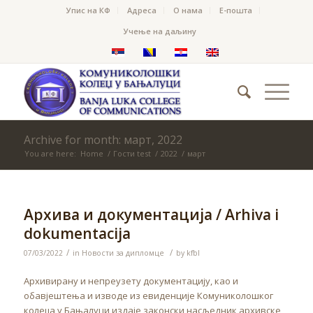
Упис на КФ
Адреса
О нама
Е-пошта
Учење на даљину
Archive for month: март, 2022
You are here:
Home
/
Гости test
/
2022
/
март
Архива и документација / Arhiva i
dokumentacija
/
/
07/03/2022
in
Новости за дипломце
by
kfbl
Архивирану и непреузету документацију, као и
обавјештења и изводе из евиденције Комуниколошког
колеџа у Бањалуци издаје законски насљедник архивске