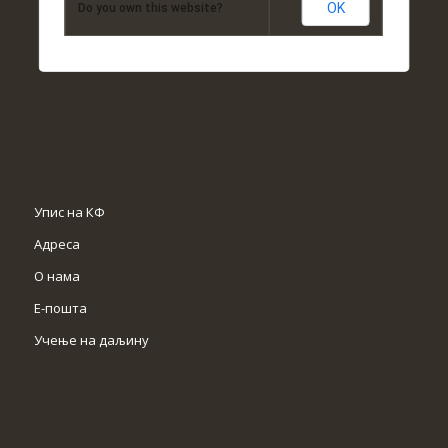
OK
Do you own this website?
Упис на КФ
Адреса
О нама
Е-пошта
Учење на даљину