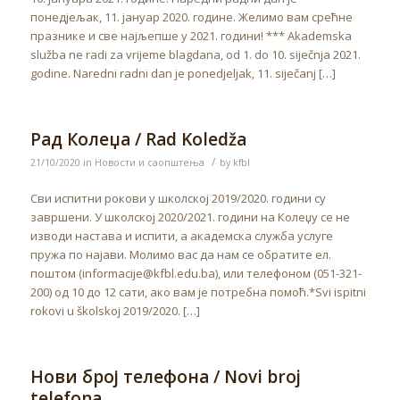
понедјељак, 11. јануар 2020. године. Желимо вам срећне
празнике и све најљепше у 2021. години! *** Akademska
služba ne radi za vrijeme blagdana, od 1. do 10. siječnja 2021.
godine. Naredni radni dan je ponedjeljak, 11. siječanj […]
Рад Колеџа / Rad Koledža
/
21/10/2020
in
Новости и саопштења
by
kfbl
Сви испитни рокови у школској 2019/2020. години су
завршени. У школској 2020/2021. години на Колеџу се не
изводи настава и испити, а академска служба услуге
пружа по најави. Молимо вас да нам се обратите ел.
поштом (informacije@kfbl.edu.ba), или телефоном (051-321-
200) од 10 до 12 сати, ако вам је потребна помоћ.*Svi ispitni
rokovi u školskoj 2019/2020. […]
Нови број телефона / Novi broj
telefona