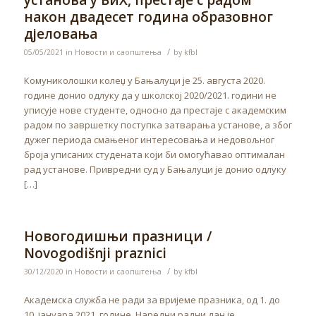
установа у БиХ, престаје с радом
након двадесет година образовног
дјеловања
/
05/05/2021
in
Новости и саопштења
by
kfbl
Комуниколошки колеџ у Бањалуци је 25. августа 2020.
године донио одлуку да у школској 2020/2021. години не
уписује нове студенте, односно да престаје с академским
радом по завршетку поступка затварања установе, а због
дужег периода смањеног интересовања и недовољног
броја уписаних студената који би омогућавао оптималан
рад установе. Привредни суд у Бањалуци је донио одлуку
[…]
Новогодишњи празници /
Novogodišnji praznici
/
30/12/2020
in
Новости и саопштења
by
kfbl
Академска служба не ради за вријеме празника, од 1. до
10. јануара 2021. године. Наредни радни дан је