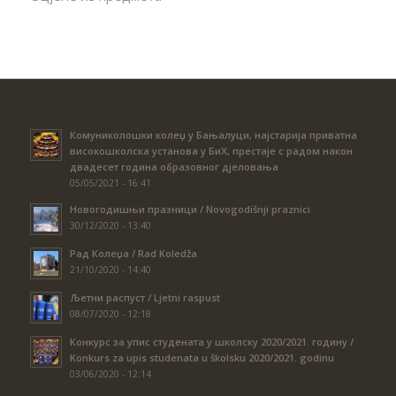
Комуниколошки колеџ у Бањалуци, најстарија приватна
високошколска установа у БиХ, престаје с радом након
двадесет година образовног дјеловања
05/05/2021 - 16:41
Новогодишњи празници / Novogodišnji praznici
30/12/2020 - 13:40
Рад Колеџа / Rad Koledža
21/10/2020 - 14:40
Љетни распуст / Ljetni raspust
08/07/2020 - 12:18
Конкурс за упис студената у школску 2020/2021. годину /
Konkurs za upis studenata u školsku 2020/2021. godinu
03/06/2020 - 12:14