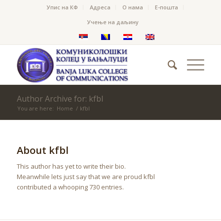
Упис на КФ
Адреса
О нама
Е-пошта
Учење на даљину
Author Archive for: kfbl
You are here:
Home
/
kfbl
About
kfbl
This author has yet to write their bio.
Meanwhile lets just say that we are proud
kfbl
contributed a whooping 730 entries.