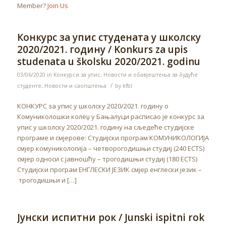
Member?
Join Us
Конкурс за упис студената у школску
2020/2021. годину / Konkurs za upis
studenata u školsku 2020/2021. godinu
03/06/2020
in
Конкурси за упис
,
Новости и обавјештења за будуће
/
студенте
,
Новости и саопштења
by
kfbl
КОНКУРС за упис у школску 2020/2021. годину o
Комуниколошки колеџ у Бањалуци расписао је конкурс за
упис у школску 2020/2021. годину на сљедеће студијске
програме и смјерове: Студијски програм КОМУНИКОЛОГИЈА
смјер комуникологија – четворогодишњи студиј (240 ECTS)
смјер односи с јавношћу – трогодишњи студиј (180 ECTS)
Студијски програм ЕНГЛЕСКИ ЈЕЗИК смјер енглески језик –
трогодишњи и […]
Јунски испитни рок / Junski ispitni rok