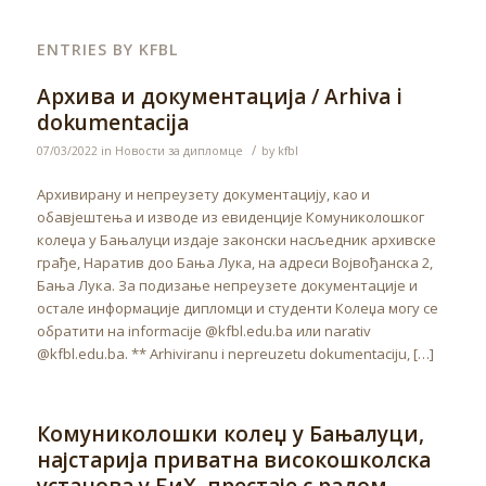
ENTRIES BY KFBL
Архива и документација / Arhiva i
dokumentacija
/
07/03/2022
in
Новости за дипломце
by
kfbl
Архивирану и непреузету документацију, као и
обавјештења и изводе из евиденције Комуниколошког
колеџа у Бањалуци издаје законски насљедник архивске
грађе, Наратив доо Бања Лука, на адреси Војвођанска 2,
Бања Лука. За подизање непреузете документације и
остале информације дипломци и студенти Колеџа могу се
обратити на informacije @kfbl.edu.ba или narativ
@kfbl.edu.ba. ** Arhiviranu i nepreuzetu dokumentaciju, […]
Комуниколошки колеџ у Бањалуци,
најстарија приватна високошколска