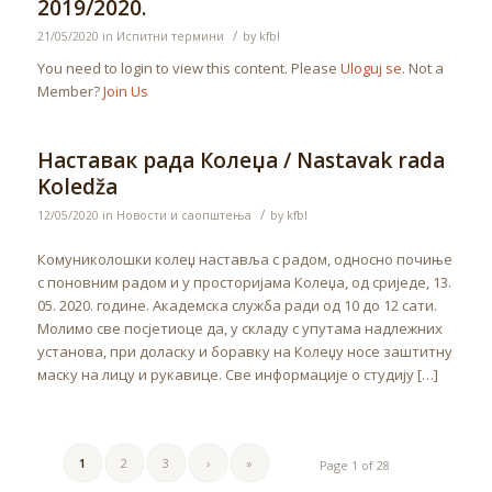
2019/2020.
/
21/05/2020
in
Испитни термини
by
kfbl
You need to login to view this content. Please
Uloguj se
. Not a
Member?
Join Us
Наставак рада Колеџа / Nastavak rada
Koledža
/
12/05/2020
in
Новости и саопштења
by
kfbl
Комуниколошки колеџ наставља с радом, односно почиње
с поновним радом и у просторијама Колеџа, од сриједе, 13.
05. 2020. године. Академска служба ради од 10 до 12 сати.
Молимо све посјетиоце да, у складу с упутама надлежних
установа, при доласку и боравку на Колеџу носе заштитну
маску на лицу и рукавице. Све информације о студију […]
1
2
3
›
»
Page 1 of 28