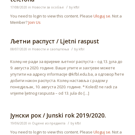
/
17/08/2020
in
Новости за особље
by
kfbl
You need to login to view this content. Please
Uloguj se
. Not a
Member?
Join Us
Љетни распуст / Ljetni raspust
/
08/07/2020
in
Новости и саопштења
by
kfbl
Колеџ не ради за вријеме љетног распуста – од 13. јула до
9. августа 2020. године. Ваше упите и захтјеве можете
упутити на адресу informacije @kfbl.edu.ba, а одговор ћете
добити након распуста. Колеџ наставља с радом у
понедјељак, 10. августа 2020. године. * Koledž ne radi za
vrijeme ljetnog raspusta – od 13. jula do […]
Јунски рок / Junski rok 2019/2020.
/
19/06/2020
in
Оцјене из предмета
by
kfbl
You need to login to view this content. Please
Uloguj se
. Not a