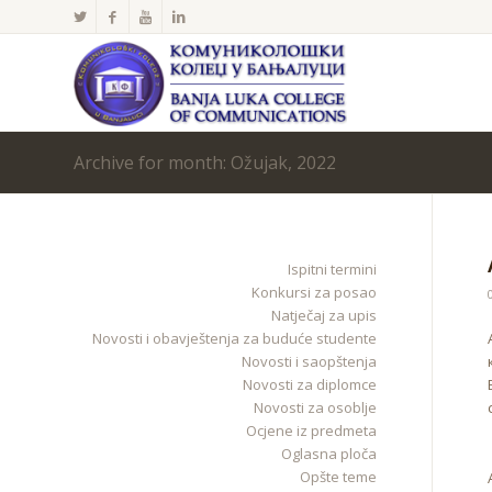
Archive for month: Ožujak, 2022
Ispitni termini
Konkursi za posao
Natječaj za upis
Novosti i obavještenja za buduće studente
Novosti i saopštenja
Novosti za diplomce
Novosti za osoblje
Ocjene iz predmeta
Oglasna ploča
Opšte teme