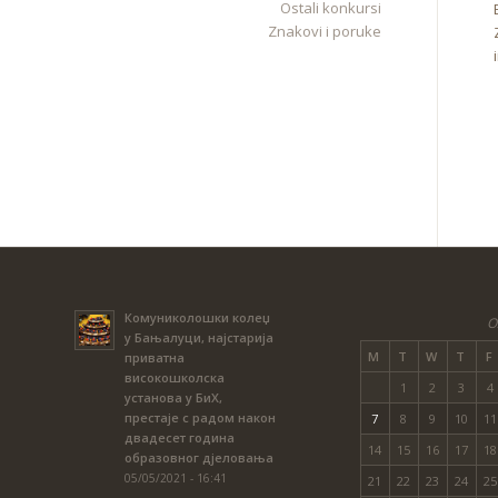
Ostali konkursi
Znakovi i poruke
Комуниколошки колеџ
O
у Бањалуци, најстарија
M
T
W
T
F
приватна
високошколска
1
2
3
4
установа у БиХ,
престаје с радом након
7
8
9
10
11
двадесет година
14
15
16
17
18
образовног дјеловања
05/05/2021 - 16:41
21
22
23
24
25