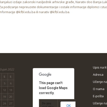
Banjaluci izdaje zakonski nasljednik arhivske građe, Narativ doo Banja Lu
Za podizanje nepreuzete dokumentacije i ostale informacije diplomci i stu
informacije @kfbl.edu.ba ili narativ @kfbl.edu.ba.
Upis na 
žujak 2022
Adresa
S
S
Učenje na
This page can't
5
6
load Google Maps
O nama
12
13
correctly.
Е-pošta
19
20
Učenje na
26
27
Do you
OK