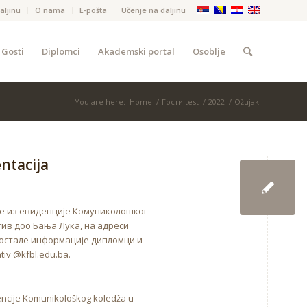
aljinu
O nama
Е-pošta
Učenje na daljinu
Gosti
Diplomci
Akademski portal
Osoblje
You are here:
Home
/
Гости test
/
2022
/
Ožujak
ntacija
де из евиденције Комуниколошког
ив доо Бања Лука, на адреси
 остале информације дипломци и
iv @kfbl.edu.ba.
dencije Komunikološkog koledža u