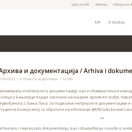
Upis na КФ
Adresa
Učenje na d
КФ
O studiju
Архива и документација / Arhiva i dokume
/
/
07/03/2022
in
Новости за дипломце
by
kfbl
Архивирану и непреузету документацију, као и обавјештења и изво
колеџа у Бањалуци издаје законски насљедник архивске грађе, Нарат
Војвођанска 2, Бања Лука. За подизање непреузете документације и
студенти Колеџа могу се обратити на informacije @kfbl.edu.ba или narat
**
Arhiviranu i nepreuzetu dokumentaciju, kao i obavještenja i izvode iz evi