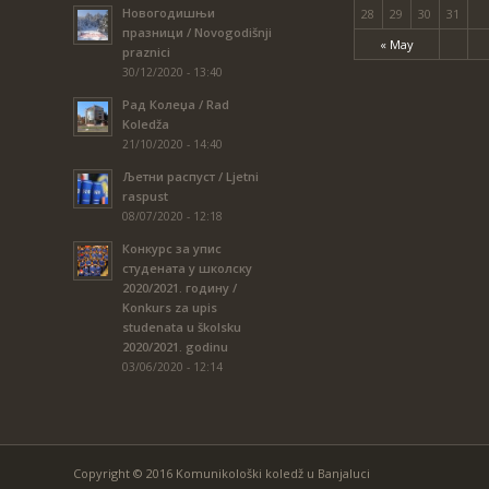
Новогодишњи
28
29
30
31
празници / Novogodišnji
« May
praznici
30/12/2020 - 13:40
Рад Колеџа / Rad
Koledža
21/10/2020 - 14:40
Љетни распуст / Ljetni
raspust
08/07/2020 - 12:18
Конкурс за упис
студената у школску
2020/2021. годину /
Konkurs za upis
studenata u školsku
2020/2021. godinu
03/06/2020 - 12:14
Copyright © 2016 Komunikološki koledž u Banjaluci