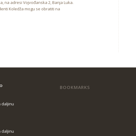
ka, na adresi Vojvođanska 2, Banja Luka.
denti Koledža mogu se obratiti na
КФ
BOOKMARKS
 daljinu
 daljinu