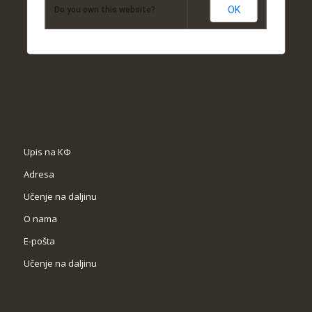
OK
Do you own this website?
Upis na КФ
Adresa
Učenje na daljinu
O nama
Е-pošta
Učenje na daljinu