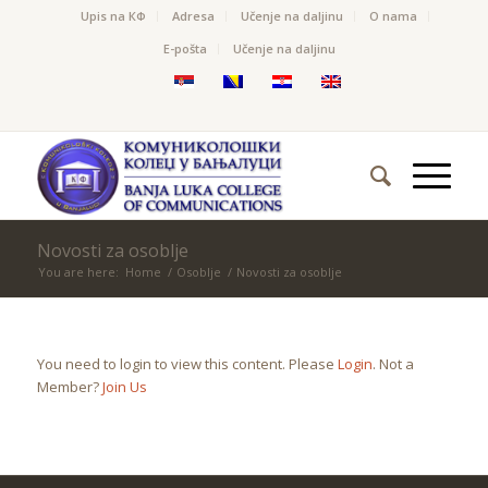
Upis na КФ
Adresa
Učenje na daljinu
O nama
Е-pošta
Učenje na daljinu
Novosti za osoblje
You are here:
Home
/
Osoblje
/
Novosti za osoblje
You need to login to view this content. Please
Login
. Not a
Member?
Join Us