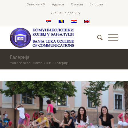
Упис на КФ
Адреса
О нама
Е-пошта
Учење на даљину
Галерија
You are here:
Home
/
КФ
/
Галерија