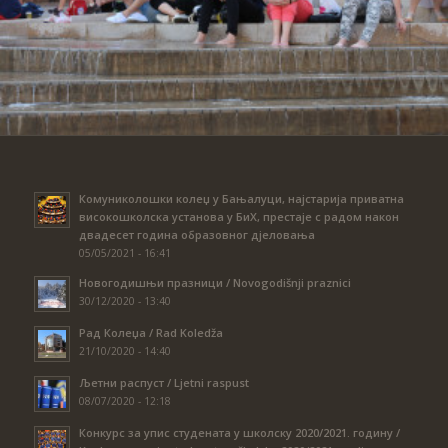
Комуниколошки колеџ у Бањалуци, најстарија приватна
високошколска установа у БиХ, престаје с радом након
двадесет година образовног дјеловања
05/05/2021 - 16:41
Новогодишњи празници / Novogodišnji praznici
30/12/2020 - 13:40
Рад Колеџа / Rad Koledža
21/10/2020 - 14:40
Љетни распуст / Ljetni raspust
08/07/2020 - 12:18
Конкурс за упис студената у школску 2020/2021. годину /