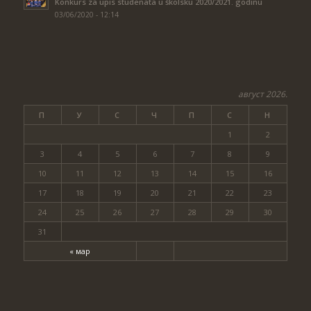
Konkurs za upis studenata u školsku 2020/2021. godinu
03/06/2020 - 12:14
август 2026.
П
У
С
Ч
П
С
Н
1
2
3
4
5
6
7
8
9
10
11
12
13
14
15
16
17
18
19
20
21
22
23
24
25
26
27
28
29
30
31
« мар