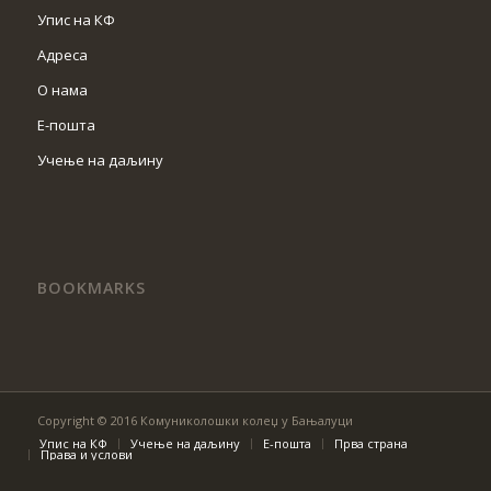
Упис на КФ
Адреса
О нама
Е-пошта
Учење на даљину
BOOKMARKS
Copyright © 2016 Комуниколошки колеџ у Бањалуци
Упис на КФ
Учење на даљину
Е-пошта
Прва страна
Права и услови