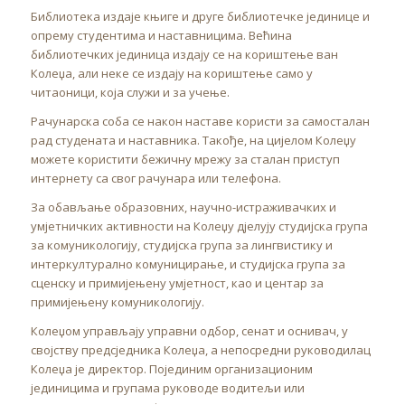
Библиотека издаје књиге и друге библиотечке јединице и
опрему студентима и наставницима. Већина
библиотечких јединица издају се на кориштење ван
Колеџа, али неке се издају на кориштење само у
читаоници, која служи и за учење.
Рачунарска соба се након наставе користи за самосталан
рад студената и наставника. Такође, на цијелом Колеџу
можете користити бежичну мрежу за сталан приступ
интернету са свог рачунара или телефона.
За обављање образовних, научно-истраживачких и
умјетничких активности на Колеџу дјелују студијска група
за комуникологију, студијска група за лингвистику и
интеркултурално комуницирање, и студијска група за
сценску и примијењену умјетност, као и центар за
примијењену комуникологију.
Колеџом управљају управни одбор, сенат и оснивач, у
својству предсједника Колеџа, а непосредни руководилац
Колеџа је директор. Појединим организационим
јединицима и групама руководе водитељи или