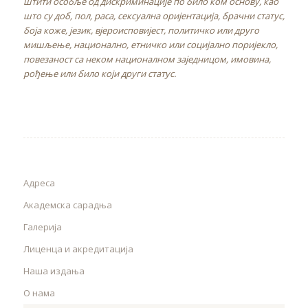
штити особље од дискриминације по било ком основу, као
што су доб, пол, раса, сексуална оријентација, брачни статус,
боја коже, језик, вјероисповијест, политичко или друго
мишљење, национално, етничко или социјално поријекло,
повезаност са неком националном заједницом, имовина,
рођење или било који други статус.
Адреса
Академска сарадња
Галерија
Лиценца и акредитација
Наша издања
О нама