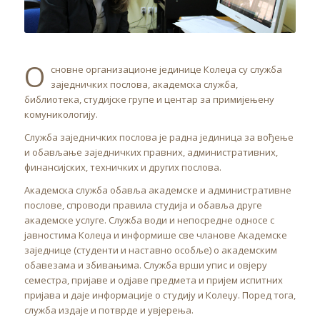
О
сновне организационе јединице Колеџа су служба
заједничких послова, академска служба,
библиотека, студијске групе и центар за примијењену
комуникологију.
Служба заједничких послова је радна јединица за вођење
и обављање заједничких правних, административних,
финансијских, техничких и других послова.
Академска служба обавља академске и административне
послове, спроводи правила студија и обавља друге
академске услуге. Служба води и непосредне односе с
јавностима Колеџа и информише све чланове Академске
заједнице (студенти и наставно особље) о академским
обавезама и збивањима. Служба врши упис и овјеру
семестра, пријаве и одјаве предмета и пријем испитних
пријава и даје информације о студију и Колеџу. Поред тога,
служба издаје и потврде и увјерења.