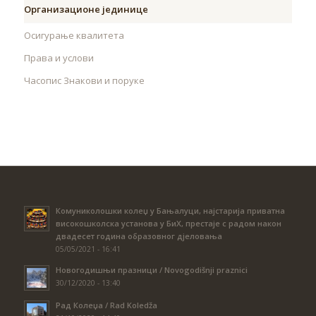
Организационе јединице
Осигурање квалитета
Права и услови
Часопис Знакови и поруке
Комуниколошки колеџ у Бањалуци, најстарија приватна
високошколска установа у БиХ, престаје с радом након
двадесет година образовног дјеловања
05/05/2021 - 16:41
Новогодишњи празници / Novogodišnji praznici
30/12/2020 - 13:40
Рад Колеџа / Rad Koledža