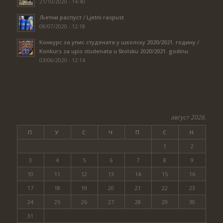
21/10/2020 - 14:40
Љетни распуст / Ljetni raspust
08/07/2020 - 12:18
Конкурс за упис студената у школску 2020/2021. годину /
Konkurs za upis studenata u školsku 2020/2021. godinu
03/06/2020 - 12:14
август 2026.
П
У
С
Ч
П
С
Н
1
2
3
4
5
6
7
8
9
10
11
12
13
14
15
16
17
18
19
20
21
22
23
24
25
26
27
28
29
30
31