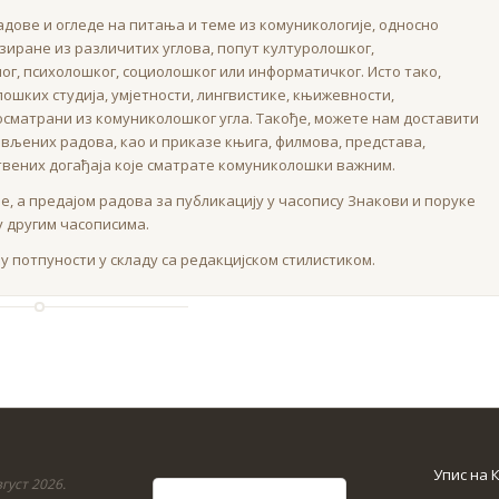
дове и огледе на питања и теме из комуникологије, односно
иране из различитих углова, попут културолошког,
ног, психолошког, социолошког или информатичког. Исто тако,
ошких студија, умјетности, лингвистике, књижевности,
посматрани из комуниколошког угла. Такође, можете нам доставити
вљених радова, као и приказе књига, филмова, представа,
твених догађаја које сматрате комуниколошки важним.
е, а предајом радова за публикацију у часопису Знакови и поруке
у другим часописима.
у потпуности у складу са редакцијском стилистиком.
Упис на 
густ 2026.