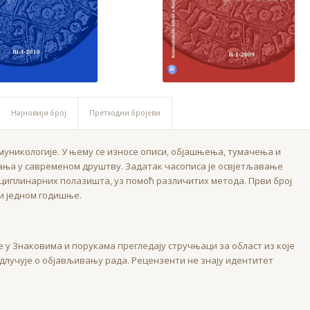
Најновији број
Претходни бројеви
муникологије. У њему се износе описи, објашњења, тумачења и
а у савременом друштву. Задатак часописа је освјетљавање
циплинарних полазишта, уз помоћ различитих метода. Први број
зи једном годишње.
 у Знаковима и порукама прегледају стручњаци за област из које
одлучује о објављивању рада. Рецензенти не знају идентитет