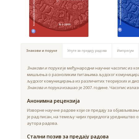
Знакови и поруке
Упуте за предају радова
Импресум
Знакови и поруке
је међународни научни часопис из ко
мишљења о разноликим питањима људског комуницирањ
људског комуницирања из различитих теоријских и дис
Знакова и порука
изашао је 2007. године. Часопис изла
Анонимна рецензија
Изворне научне радове који се предају за објављивање
је рад писан, на темељу чијих приједлога уредништво 
аутора радова.
Стални позив за предају радова