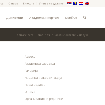
еса
О нама
Е-пошта
Учење на даљину
Дипломци
Академски портал
Особље
You are here:
Home
/
КФ
/
Часопис Знакови и поруке
Адреса
Академска сарадња
Галерија
Лиценца и акредитација
Наша издања
О нама
Организационе јединице