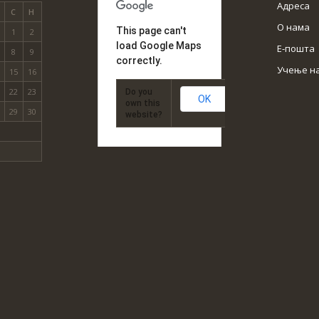
Адреса
С
Н
О нама
This page can't
1
2
load Google Maps
Е-пошта
8
9
correctly.
Учење н
15
16
22
23
Do you
OK
own this
29
30
website?