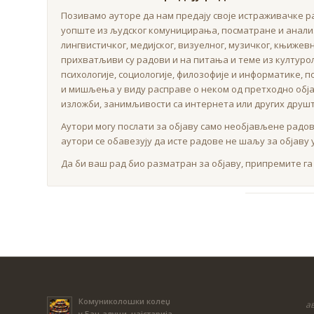
Позивамо ауторе да нам предају своје истраживачке ра
уопште из људског комуницирања, посматране и анализ
лингвистичког, медијског, визуелног, музичког, књижев
прихватљиви су радови и на питања и теме из културол
психологије, социологије, филозофије и информатике, 
и мишљења у виду расправе о неком од претходно обја
изложби, занимљивости са интернета или других друш
Аутори могу послати за објаву само необјављене радов
аутори се обавезују да исте радове не шаљу за објаву 
Да би ваш рад био разматран за објаву, припремите га 
Комуниколошки колеџ
ав
у Бањалуци, најстарија