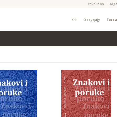
Упис на КФ
Адр
КФ
О студију
Гости