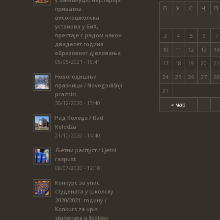
П
У
С
Ч
П
приватна
високошколска
установа у БиХ,
престаје с радом након
3
4
5
6
7
двадесет година
10
11
12
13
14
образовног дјеловања
05/05/2021 - 16:41
17
18
19
20
21
Новогодишњи
24
25
26
27
28
празници / Novogodišnji
31
praznici
30/12/2020 - 13:40
« мар
Рад Колеџа / Rad
Koledža
21/10/2020 - 14:40
Љетни распуст / Ljetni
raspust
08/07/2020 - 12:18
Конкурс за упис
студената у школску
2020/2021. годину /
Konkurs za upis
studenata u školsku