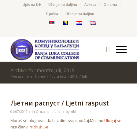
Upis na КФ
Učenje na daljinu
Adresa
O nama
Е-pošta
Učenje na daljinu
Archive for month: Juli, 2019
You are here:
Home
/
Гости test
/
2019
/
Juli
Љетни распуст / Ljetni raspust
/
/
01/07/2019
in
Огласна плоча
by
kfbl
Moraš se ulogovati da bi vidio ovaj sadržaj.Molimo
Uloguj se
.
Nisi član?
Pridruži Se