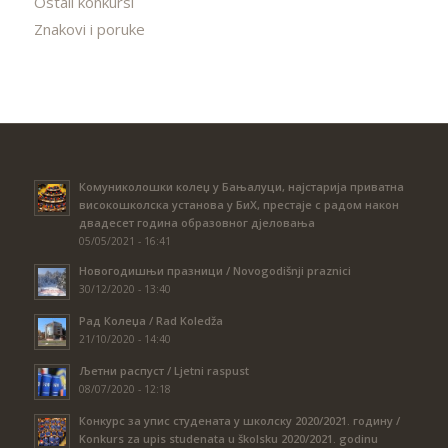
Ostali konkursi
Znakovi i poruke
Комуниколошки колеџ у Бањалуци, најстарија приватна
високошколска установа у БиХ, престаје с радом након
двадесет година образовног дјеловања
05/05/2021 - 16:41
Новогодишњи празници / Novogodišnji praznici
30/12/2020 - 13:40
Рад Колеџа / Rad Koledža
21/10/2020 - 14:40
Љетни распуст / Ljetni raspust
08/07/2020 - 12:18
Конкурс за упис студената у школску 2020/2021. годину /
Konkurs za upis studenata u školsku 2020/2021. godinu