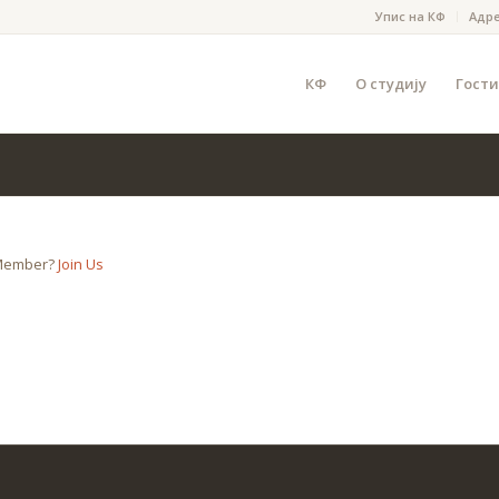
Упис на КФ
Адр
КФ
О студију
Гости
 Member?
Join Us