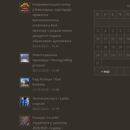
Комуниколошки колеџ
ав
у Бањалуци, најстарија
П
У
С
Ч
П
приватна
високошколска
установа у БиХ,
престаје с радом након
3
4
5
6
7
двадесет година
10
11
12
13
14
образовног дјеловања
05/05/2021 - 16:41
17
18
19
20
21
Новогодишњи
24
25
26
27
28
празници / Novogodišnji
31
praznici
30/12/2020 - 13:40
« мар
Рад Колеџа / Rad
Koledža
21/10/2020 - 14:40
Љетни распуст / Ljetni
raspust
08/07/2020 - 12:18
Конкурс за упис
студената у школску
2020/2021. годину /