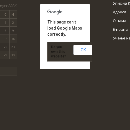
Упис на 
густ 2026.
Адреса
С
Н
О нама
This page can't
1
2
load Google Maps
Е-пошта
8
9
correctly.
Учење н
15
16
22
23
Do you
OK
own this
29
30
website?