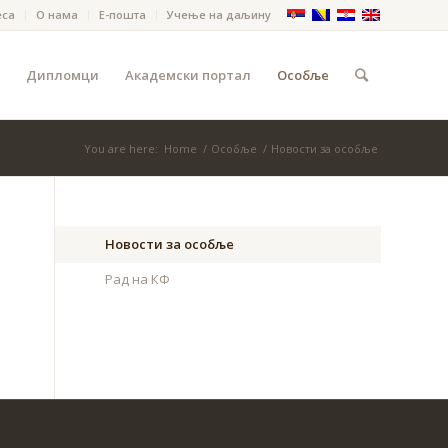
еса
О нама
Е-пошта
Учење на даљину
Дипломци
Академски портал
Особље
You are here:
Home
/
Особље
/
Новости за особље
Новости за особље
Рад на КФ