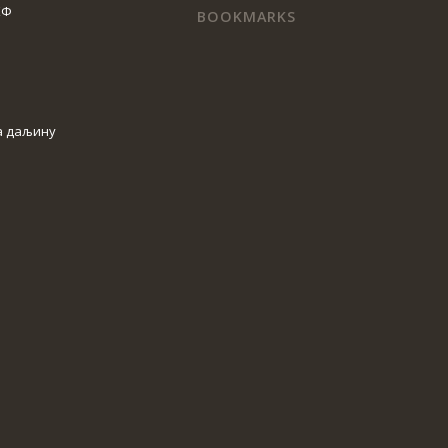
КФ
BOOKMARKS
а даљину