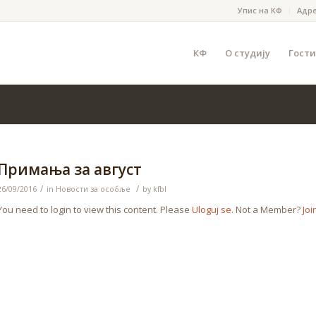
Упис на КФ
Адр
КФ
О студију
Гости
Примања за август
/
/
26/09/2016
in
Новости за особље
by
kfbl
You need to login to view this content. Please
Uloguj se
. Not a Member?
Joi