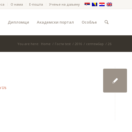
еса
О нама
Е-пошта
Учење на даљину
Дипломци
Академски портал
Особље
You are here:
Home
/
Гости test
/
2016
/
септембар
/
26
n Us