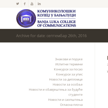
Archive for date: септембар 26th, 2016
Знакови и поруке
Испитни термини
Конкурси за посао
Конкурси за упис
Новости за дипломце
Новости за особље
Новости и обавјештења за будуће
студенте
Новости и саопштења
Огласна плоча