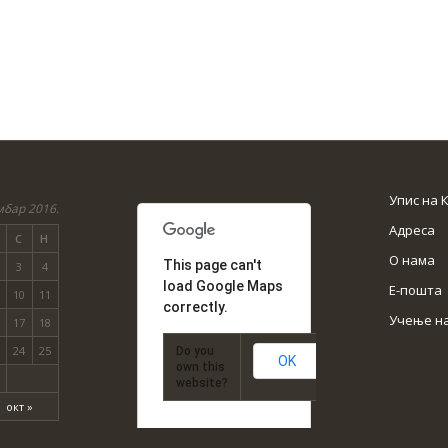
Упис на 
мбар 2016.
Адреса
С
Н
О нама
This page can't
3
4
load Google Maps
Е-пошта
10
11
correctly.
Учење н
17
18
24
25
Do you
OK
own this
website?
окт »