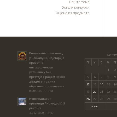
Опште теме
Остали конкурси
Оцјене из предмета
Комуниколошки колеџ
септе
у Бањалуци, најстарија
П
У
С
Ч
П
приватна
високошколска
1
2
установа у БиХ,
престаје с радом након
5
6
7
8
9
двадесет година
12
13
14
15
16
образовног дјеловања
05/05/2021 - 16:41
19
20
21
22
23
Новогодишњи
26
27
28
29
30
празници / Novogodišnji
« авг
praznici
30/12/2020 - 13:40