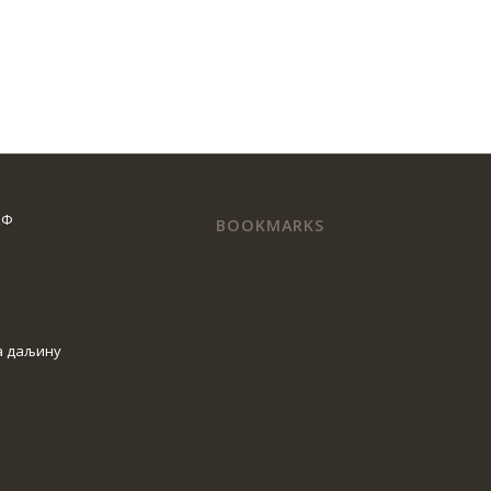
КФ
BOOKMARKS
а даљину