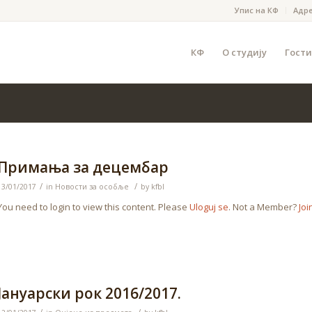
Упис на КФ
Адр
КФ
О студију
Гости
Примања за децембар
/
/
13/01/2017
in
Новости за особље
by
kfbl
You need to login to view this content. Please
Uloguj se
. Not a Member?
Joi
Јануарски рок 2016/2017.