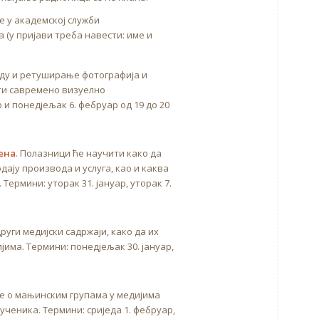
е у академској служби
a (у пријави треба навести: име и
аду и ретуширање фотографија и
ати савремено визуелно
 и понедјељак 6. фебруар од 19 до 20
ена
. Полазници ће научити како да
одају производа и услуга, као и каква
Термини: уторак 31. јануар, уторак 7.
други медијски садржаји, како да их
има. Термини: понедјељак 30. јануар,
е о мањинским групама у медијима
ученика. Термини: сриједа 1. фебруар,