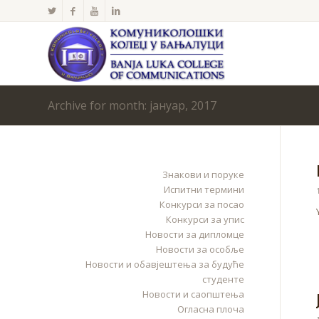
Archive for month: јануар, 2017
Знакови и поруке
Испитни термини
Конкурси за посао
Конкурси за упис
Новости за дипломце
Новости за особље
Новости и обавјештења за будуће
студенте
Новости и саопштења
Огласна плоча