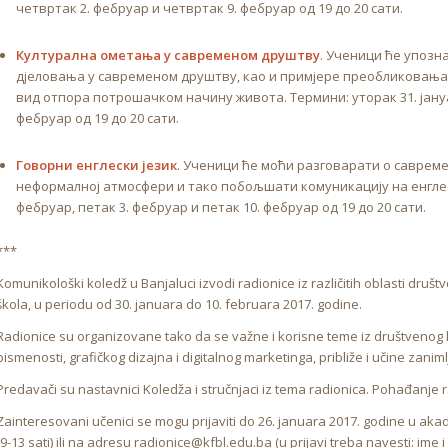
четвртак 2. фебруар и четвртак 9. фебруар од 19 до 20 сати.
Културална ометања у савременом друштву
. Ученици ће упозн
дјеловања у савременом друштву, као и примјере преобликовања 
вид отпора потрошачком начину живота. Термини: уторак 31. јануа
фебруар од 19 до 20 сати.
Говорни енглески језик
. Ученици ће моћи разговарати о саврем
неформалној атмосфери и тако побољшати комуникацију на енглеск
фебруар, петак 3. фебруар и петак 10. фебруар од 19 до 20 сати.
***
Komunikološki koledž u Banjaluci izvodi radionice iz različitih oblasti dru
škola, u periodu od 30. januara do 10. februara 2017. godine.
Radionice su organizovane tako da se važne i korisne teme iz društvenog
pismenosti, grafičkog dizajna i digitalnog marketinga, približe i učine zanim
Predavači su nastavnici Koledža i stručnjaci iz tema radionica. Pohađanje 
Zainteresovani učenici se mogu prijaviti do 26. januara 2017. godine u a
(9-13 sati) ili na adresu radionice@kfbl.edu.ba (u prijavi treba navesti: ime i