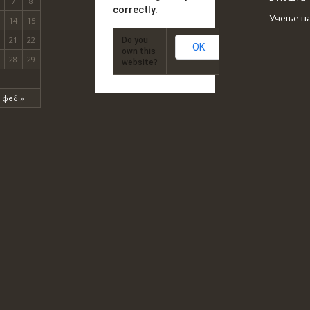
7
8
correctly.
Учење н
14
15
21
22
Do you
OK
own this
28
29
website?
феб »