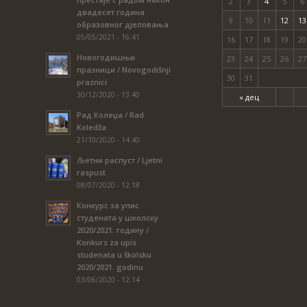
2
3
4
5
6
двадесет година
9
10
11
12
13
образовног дјеловања
05/05/2021 - 16:41
16
17
18
19
20
Новогодишњи
23
24
25
26
27
празници / Novogodišnji
30
31
praznici
30/12/2020 - 13:40
« дец
Рад Колеџа / Rad
Koledža
21/10/2020 - 14:40
Љетни распуст / Ljetni
raspust
08/07/2020 - 12:18
Конкурс за упис
студената у школску
2020/2021. годину /
Konkurs za upis
studenata u školsku
2020/2021. godinu
03/06/2020 - 12:14