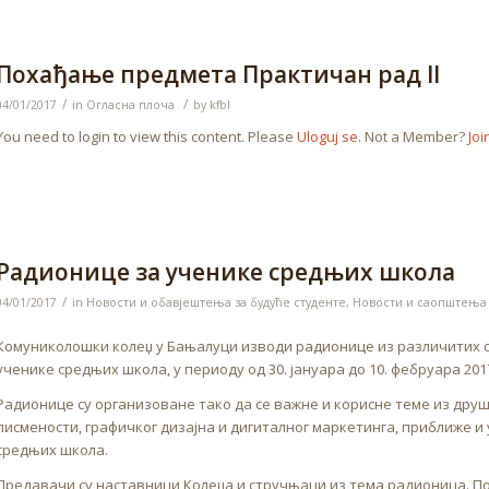
Похађање предмета Практичан рад II
/
/
04/01/2017
in
Огласна плоча
by
kfbl
You need to login to view this content. Please
Uloguj se
. Not a Member?
Joi
Радионице за ученике средњих школа
/
04/01/2017
in
Новости и обавјештења за будуће студенте
,
Новости и саопштења
Комуниколошки колеџ у Бањалуци изводи радионице из различитих 
ученике средњих школа, у периоду од 30. јануара до 10. фебруара 2017
Радионице су организоване тако да се важне и корисне теме из дру
писмености, графичког дизајна и дигиталног маркетинга, приближе
средњих школа.
Предавачи су наставници Колеџа и стручњаци из тема радионица. П