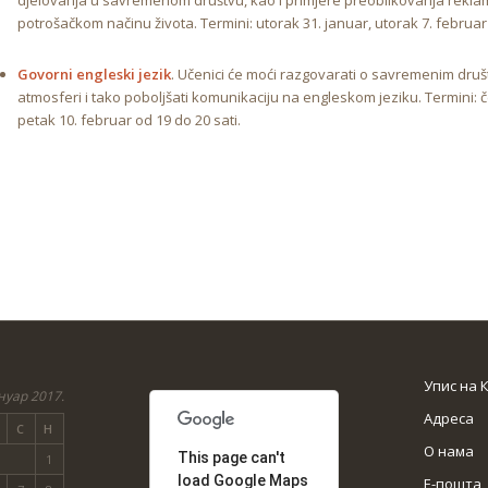
djelovanja u savremenom društvu, kao i primjere preoblikovanja reklama
potrošačkom načinu života. Termini: utorak 31. januar, utorak 7. februar i
Govorni engleski jezik
. Učenici će moći razgovarati o savremenim dr
atmosferi i tako poboljšati komunikaciju na engleskom jeziku. Termini: če
petak 10. februar od 19 do 20 sati.
Упис на 
нуар 2017.
Адреса
С
Н
О нама
This page can't
1
load Google Maps
Е-пошта