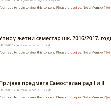
/
/
12/01/2017
in
Оцјене из предмета
by
kfbl
You need to login to view this content. Please
Uloguj se
. Not a Member?
Joi
Упис у љетни семестар шк. 2016/2017. го
/
/
04/01/2017
in
Огласна плоча
by
kfbl
You need to login to view this content. Please
Uloguj se
. Not a Member?
Joi
Пријава предмета Самосталан рад I и II
/
/
04/01/2017
in
Огласна плоча
by
kfbl
You need to login to view this content. Please
Uloguj se
. Not a Member?
Joi