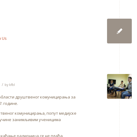
n Us
/
by
kfbl
области друштвеног комуницирања за
. године.
штвеног комуницирања, попут медијске
 и учине занимљивим ученицима
охађање радионица се не плаћа.