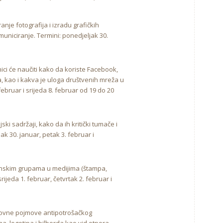
nje fotografija i izradu grafičkih
uniciranje. Termini: ponedjeljak 30.
nici će naučiti kako da koriste Facebook,
a, kao i kakva je uloga društvenih mreža u
februar i srijeda 8. februar od 19 do 20
jski sadržaji, kako da ih kritički tumače i
 30. januar, petak 3. februar i
jinskim grupama u medijima (štampa,
ijeda 1. februar, četvrtak 2. februar i
snovne pojmove antipotrošačkog