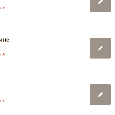
n Us
дине
n Us
n Us