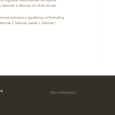
, logotipa i bilborda kao vid otpora
 četvrtak 9. februar od 19 do 20 sati.
uštvenim temama u opuštenoj, neformalnoj
tvrtak 2. februar, petak 3. februar i
КФ
BOOKMARKS