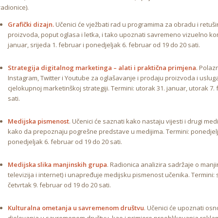
radionice).
Grafički dizajn.
Učenici će vježbati rad u programima za obradu i retušira
proizvoda, poput oglasa i letka, i tako upoznati savremeno vizuelno kom
januar, srijeda 1. februar i ponedjeljak 6. februar od 19 do 20 sati.
Strategija digitalnog marketinga – alati i praktična primjena
. Polaz
Instagram, Twitter i Youtube za oglašavanje i prodaju proizvoda i uslug
cjelokupnoj marketinškoj strategiji. Termini: utorak 31. januar, utorak 7. 
sati.
Medijska pismenost
. Učenici će saznati kako nastaju vijesti i drugi medi
kako da prepoznaju pogrešne predstave u medijima. Termini: ponedjeljak
ponedjeljak 6. februar od 19 do 20 sati.
Medijska slika manjinskih grupa
. Radionica analizira sadržaje o man
televizija i internet) i unapređuje medijsku pismenost učenika. Termini: sr
četvrtak 9. februar od 19 do 20 sati.
Kulturalna ometanja u savremenom društvu
. Učenici će upoznati o