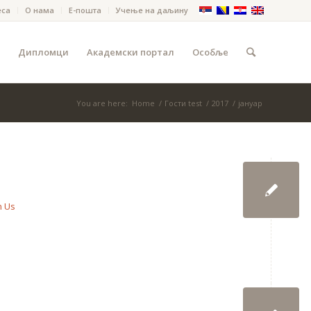
еса
О нама
Е-пошта
Учење на даљину
Дипломци
Академски портал
Особље
You are here:
Home
/
Гости test
/
2017
/
јануар
n Us