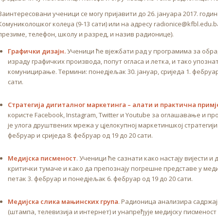
Заинтересовани ученици се могу пријавити до 26. јануара 2017. годин
Комуниколошког колеџа (9-13 сати) или на адресу radionice@kfbl.edu.b
презиме, телефон, школу и разред, и назив радионице).
Графички дизајн.
Ученици ће вјежбати рад у програмима за обр
израду графичких производа, попут огласа и летка, и тако упозн
комуницирање. Термини: понедјељак 30. јануар, сриједа 1. фебруар
сати.
Стратегија дигиталног маркетинга – алати и практична примј
користе Facebook, Instagram, Twitter и Youtube за оглашавање и пр
је улога друштвених мрежа у цјелокупној маркетиншкој стратегији. 
фебруар и сриједа 8. фебруар од 19 до 20 сати.
Медијска писменост
. Ученици ће сазнати како настају вијести и 
критички тумаче и како да препознају погрешне представе у медиј
петак 3. фебруар и понедјељак 6. фебруар од 19 до 20 сати.
Медијска слика мањинских група
. Радионица анализира садржај
(штампа, телевизија и интернет) и унапређује медијску писменост 