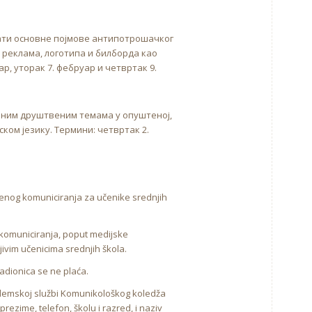
ати основне појмове антипотрошачког
реклама, логотипа и билборда као
р, уторак 7. фебруар и четвртак 9.
еним друштвеним темама у опуштеној,
ом језику. Термини: четвртак 2.
štvenog komuniciranja za učenike srednjih
 komuniciranja, poput medijske
ljivim učenicima srednjih škola.
radionica se ne plaća.
kademskoj službi Komunikološkog koledža
 prezime, telefon, školu i razred, i naziv