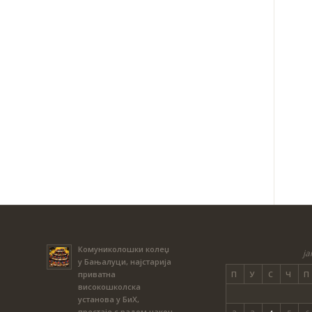
Комуниколошки колеџ
ја
у Бањалуци, најстарија
П
У
С
Ч
П
приватна
високошколска
установа у БиХ,
престаје с радом након