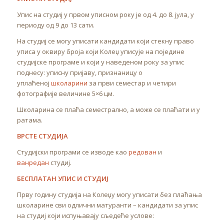
Упис на студиј у првом уписном року је од 4. до 8. јула, у
периоду од 9 до 13 сати.
На студиј се могу уписати кандидати који стекну право
уписа у оквиру броја који Колеџ уписује на поједине
студијске програме и који у наведеном року за упис
поднесу: уписну пријаву, признаницу о
уплаћеној
школарини
за први семестар и четири
фотографије величине 5×6 цм.
Школарина се плаћа семестрално, а може се плаћати и у
ратама.
ВРСТЕ СТУДИЈА
Студијски програми се изводе као
редован
и
ванредан
студиј.
БЕСПЛАТАН УПИС И СТУДИЈ
Прву годину студија на Колеџу могу уписати без плаћања
школарине сви одлични матуранти – кандидати за упис
на студиј који испуњавају сљедеће услове: