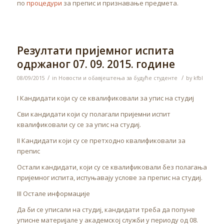
по
процедури
за препис и признавање предмета.
Резултати пријемног испита
одржаног 07. 09. 2015. године
/
/
08/09/2015
in
Новости и обавјештења за будуће студенте
by
kfbl
I Кандидати који су се квалификовали за упис на студиј
Сви кандидати који су полагали пријемни испит
квалификовали су се за упис на студиј.
II Кандидати који су се претходно квалификовали за
препис
Остали кандидати, који су се квалификовали без полагања
пријемног испита, испуњавају услове за препис на студиј.
III Остале информације
Да би се уписали на студиј, кандидати треба да попуне
уписне материјале у академској служби у периоду од 08.