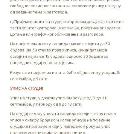
слободног писменог састава на енглеском језику на једну
од заданих тема и разговора.
ц) Пријемни испит за студијски програм
дизајн
састоји се из
теста општег културолошког знања, практичног задатка
цртања или графичког обликовања и разговора.
На пријемном испиту кандидат може освојити до 50
бодова. Да би стекао право уписа, кандидат мора
освојити најмање 15 бодова, односно 30 бодова за
ванредни студиј енглеског језика.
Резултати пријемних испита биће објављени у уторак, 8.
септембра, у 9 сати.
УПИС НА СТУДИЈ
Упис на студиј у другом уписном року је од 8. до 11.
септембра, у периоду од 9 до 13 сати.
На студиј се могу уписати кандидати који стекну право
уписа у оквиру броја који Колеџ уписује на поједине
студијске програме и који у наведеном року за упис
поднесу: уписну пријаву, признаницу о