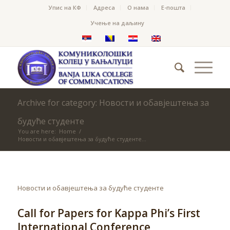
Упис на КФ
Адреса
О нама
Е-пошта
Учење на даљину
Archive for category: Новости и обавјештења за
будуће студенте
You are here:
Home
/
Новости и обавјештења за будуће студенте...
Новости и обавјештења за будуће студенте
Call for Papers for Kappa Phi’s First
International Conference