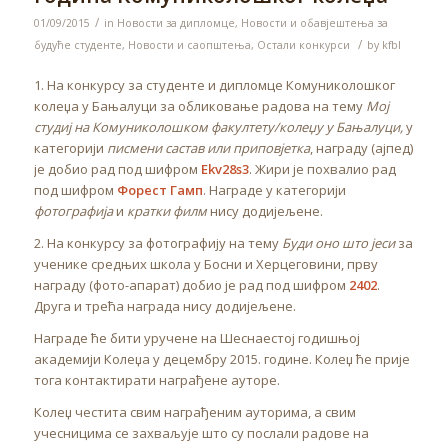
/
01/09/2015
in
Новости за дипломце
,
Новости и обавјештења за
/
будуће студенте
,
Новости и саопштења
,
Остали конкурси
by
kfbl
1. На конкурсу за студенте и дипломце Комуниколошког
колеџа у Бањалуци за обликовање радова на тему
Мој
студиј на Комуниколошком факултету/колеџу у Бањалуци
,
у
категорији
писмени састав или
приповјетка
, награду (ајпед)
је добио рад под шифром
Ekv28s3
. Жири је похвалио рад
под шифром
Форест Гамп
. Награде у категорији
фотографија
и
кратки филм
нису додијељене.
2. На конкурсу за фотографију на тему
Буди оно што јеси
за
ученике средњих школа у Босни и Херцеговини, прву
награду (фото-апарат) добио је рад под шифром
2402
.
Друга и трећа награда нису додијељене.
Награде ће бити уручене на Шеснаестој годишњој
академији Колеџа у децембру 2015. године. Колеџ ће прије
тога контактирати награђене ауторе.
Колеџ честита свим награђеним ауторима, а свим
учесницима се захваљује што су послали радове на