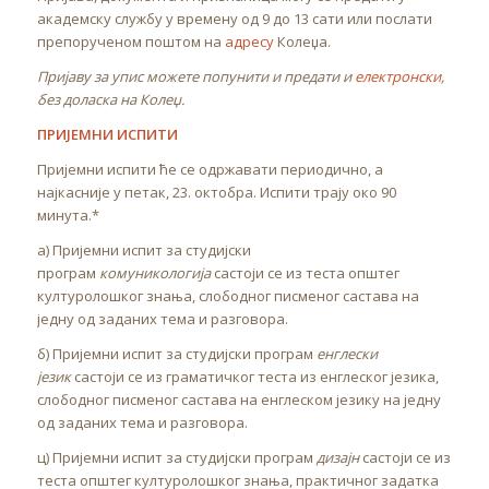
академску службу у времену од 9 до 13 сати или послати
препорученом поштом на
адресу
Колеџа.
Пријаву за упис можете попунити и предати и
електронски
,
без доласка на Колеџ.
ПРИЈЕМНИ ИСПИТИ
Пријемни испити ће се одржавати периодично, а
најкасније у петак, 23. октобра. Испити трају око 90
минута.*
а) Пријемни испит за студијски
програм
комуникологија
састоји се из теста општег
културолошког знања, слободног писменог састава на
једну од заданих тема и разговора.
б) Пријемни испит за студијски програм
енглески
језик
састоји се из граматичког теста из енглеског језика,
слободног писменог састава на енглеском језику на једну
од заданих тема и разговора.
ц) Пријемни испит за студијски програм
дизајн
састоји се из
теста општег културолошког знања, практичног задатка