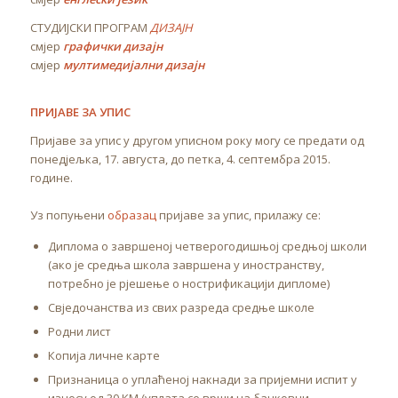
СТУДИЈСКИ ПРОГРАМ
ДИЗАЈН
смјер
графички дизајн
смјер
мултимедијални дизајн
ПРИЈАВЕ ЗА УПИС
Пријаве за упис у другом уписном року могу се предати од
понедјељка, 17. августа, до петка, 4. септембра 2015.
године.
Уз попуњени
образац
пријаве за упис, прилажу се:
Диплома о завршеној четверогодишњој средњој школи
(ако је средња школа завршена у иностранству,
потребно је рјешење о нострификацији дипломе)
Свједочанства из свих разреда средње школе
Родни лист
Копија личне карте
Признаница о уплаћеној накнади за пријемни испит у