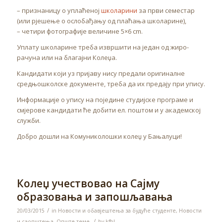
– признаницу о уплаћеној
школарини
за први семестар
(или рјешење о ослобађању од плаћања школарине),
– четири фотографије величине 5×6 cm.
Уплату школарине треба извршити на један од жиро-
рачуна или на благајни Колеџа.
Кандидати који уз пријаву нису предали оригиналне
средњошколске документе, треба да их предају при упису.
Информације о упису на поједине студијске програме и
смјерове кандидати ће добити ел. поштом и у академској
служби.
Добро дошли на Комуниколошки колеџ у Бањалуци!
Колеџ учествовао на Сајму
образовања и запошљавања
/
20/03/2015
in
Новости и обавјештења за будуће студенте
,
Новости
/
и саопштења
,
Опште теме
by
kfbl