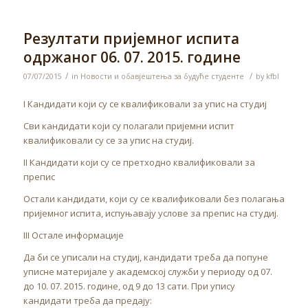
Резултати пријемног испита
одржаног 06. 07. 2015. године
/
/
07/07/2015
in
Новости и обавјештења за будуће студенте
by
kfbl
I Кандидати који су се квалификовали за упис на студиј
Сви кандидати који су полагали пријемни испит
квалификовали су се за упис на студиј.
II Кандидати који су се претходно квалификовали за
препис
Остали кандидати, који су се квалификовали без полагања
пријемног испита, испуњавају услове за препис на студиј.
III Остале информације
Да би се уписали на студиј, кандидати треба да попуне
уписне материјале у академској служби у периоду од 07.
до 10. 07. 2015. године, од 9 до 13 сати. При упису
кандидати треба да предају: