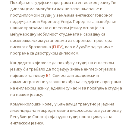
Похађање студијских програма на енглеском језику ће
дипломцима омогућити лакше запошљавање и
постдипломски студиј у земљама енглеског говорног
подручја, као и Европској Унији. Поред тога, извођење
наших програма на енглеском језику основ је за
међународну мобилност студената и сарадњу са
високошколским установама из европског простора
високог образовања (
EHEA
), као и будуће заједничке
програме са двоструком дипломом.
Кандидати који желе да похађају студиј на енглеском
језику би требало да посједују знање енглеског језика
најмање на нивоу
Б1
. Сви остали академски и
административни услови похађања студијских програма
на енглеском језику једнаки су као и за похађање студија
на нашем језику.
Комуниколошки колеџ у Бањалуци тренутно је једина
лиценцирана и акредитована високошколска установа у
Републици Српској која нуди студиј првог циклуса на
енглеском језику.