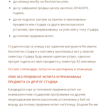
да напишу молбу за бесплатан упис,
да су завршили средњу школу школске 2014/2015.
године,
да не подносе захтјев за препис и признавање
предмета или студија са друге високошколске
установе, при пријављивању за упис или у току студија,
да положе пријемни испит.
Студенти који се упишу као одлични матуранти ће имати
бесплатан студиј и у наставку школовања ако у сваком
семестру студија буду имали одличан успјех, односно
просјек оцјена из свих предмета у семестру 9,5 или више.
Остале стипендије, попусти на школарину и олакшице.
УПИС БЕЗ ПРИЈЕМНОГ ИСПИТА И ПРИЗНАВАЊЕ
ПРЕДМЕТА СА ДРУГОГ СТУДИЈА
Кандидати који су положили пријемни испит на
еквивалентним студијским програмима на другим
лиценцираним високошколским установама у БиХ не
морају да полажу пријемни испит на Колеџу. Бодови ће им