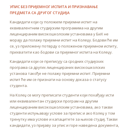
УПИС БЕЗ ПРИЈЕМНОГ ИСПИТА И ПРИЗНАВАЊЕ
ПРЕДМЕТА СА ДРУГОГ СТУДИЈА
Кандидати који су положили пријемни испит на
еквивалентним студијским програмима на другим
лиценцираним високошколским установама у БиХ не
морају да полажу пријемни испит на Колеџу. Бодови ће им
се, уз приложену потврду о положеном пријемном испиту,
прихватити као бодови са пријемног испита на Колеџу.
Кандидати који се преписују са сродних студијских
програма са других лиценцираних високошколских
установа такође не полажу пријемни испит. Пријемни
испит ће им се признати на основу доказа о статусу
студента.
На Колеџ се могу преписати студенти који похађају исти
или еквивалентан студијски програм на другим
лиценцираним високошколским установама, ако такви
студенти испуњавају услове за препис и ако Колеџ у том
тренутку има услове и капацитете за њихов студиј. Такви
кандидати, уз пријаву за упис и горе наведена документа,