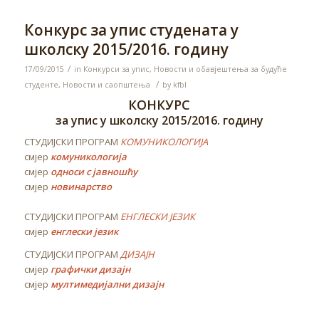
Конкурс за упис студената у
школску 2015/2016. годину
/
17/09/2015
in
Конкурси за упис
,
Новости и обавјештења за будуће
/
студенте
,
Новости и саопштења
by
kfbl
КОНКУРС
за упис у школску 2015/2016. годину
СТУДИЈСКИ ПРОГРАМ
КОМУНИКОЛОГИЈА
смјер
комуникологија
смјер
односи с јавношћу
смјер
новинарство
СТУДИЈСКИ ПРОГРАМ
ЕНГЛЕСКИ ЈЕЗИК
смјер
енглески језик
СТУДИЈСКИ ПРОГРАМ
ДИЗАЈН
смјер
графички дизајн
смјер
мултимедијални дизајн