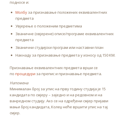
подносе и:
Молбу
за признавање положених еквивалентних
предмета
Увјерење о положеним предметима
Званичне (овјерене) описе/програме еквивалентних
предмета
Званични студијски програм или наставни план
Накнаду за признавање предмета у износу од 150 КМ.
Признавање еквивалентних предмета врши се
по
процедури
за препис и признавање предмета.
Напомена
Минималан број за упис на прву годину студија је 15
кандидата по смјеру – заједно и на редовном и на
ванредном студију. Ако се на одређени смјер пријави
мањи број кандидата, Колеџ неће вршити упис на тај
смјер.