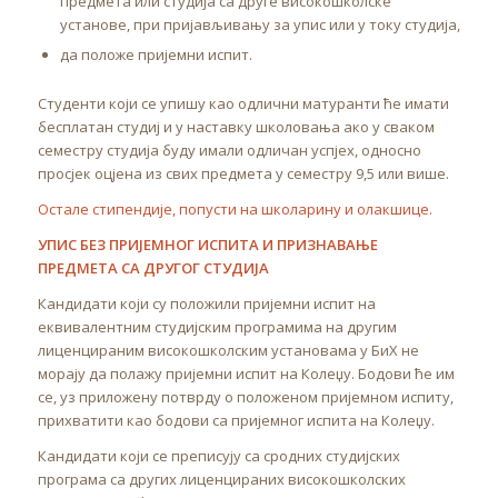
предмета или студија са друге високошколске
установе, при пријављивању за упис или у току студија,
да положе пријемни испит.
Студенти који се упишу као одлични матуранти ће имати
бесплатан студиј и у наставку школовања ако у сваком
семестру студија буду имали одличан успјех, односно
просјек оцјена из свих предмета у семестру 9,5 или више.
Остале стипендије, попусти на школарину и олакшице.
УПИС БЕЗ ПРИЈЕМНОГ ИСПИТА И ПРИЗНАВАЊЕ
ПРЕДМЕТА СА ДРУГОГ СТУДИЈА
Кандидати који су положили пријемни испит на
еквивалентним студијским програмима на другим
лиценцираним високошколским установама у БиХ не
морају да полажу пријемни испит на Колеџу. Бодови ће им
се, уз приложену потврду о положеном пријемном испиту,
прихватити као бодови са пријемног испита на Колеџу.
Кандидати који се преписују са сродних студијских
програма са других лиценцираних високошколских