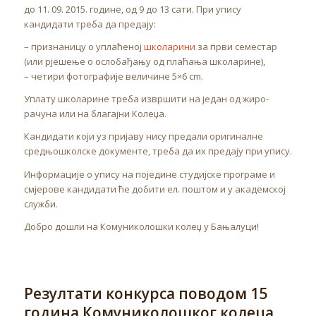
до 11. 09. 2015. године, од 9 до 13 сати. При упису
кандидати треба да предају:
– признаницу о уплаћеној
школарини
за први семестар
(или рјешење о ослобађању од плаћања школарине),
– четири фотографије величине 5×6 cm.
Уплату школарине треба извршити на један од жиро-
рачуна или на благајни Колеџа.
Кандидати који уз пријаву нису предали оригиналне
средњошколске документе, треба да их предају при упису.
Информације о упису на поједине студијске програме и
смјерове кандидати ће добити ел. поштом и у академској
служби.
Добро дошли на Комуниколошки колеџ у Бањалуци!
Резултати конкурса поводом 15
година Комуниколошког колеџа