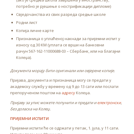
(ако је средња школа завршена у иностранству,
потребно је рјешење о нострификацији дипломе)
Свједочанства из свих разреда средње школе
Родни лист
Копија личне карте
Признаница о уплаћеној накнади за пријемни испит у
износу од 30 КМ (уплата се врши на банковни
рачун 567-162-11000688-03 – Сбербанк, или на благајни
Колеџа).
Документа морају бити оригинали или овјерене копије.
Пријава, документа и признаница могу се предати у
академску службу у времену од 9 до 13 сати или послати
препорученом поштом на
адресу
Колеџа.
Пријаву за упис можете попунити и предати и
електронски
,
без доласка на Колеџ.
ПРИЈЕМНИ ИСПИТИ
Пријемни испити ће се одржати у петак, 1. јула, у 11 сати.