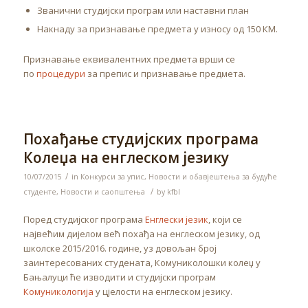
Званични студијски програм или наставни план
Накнаду за признавање предмета у износу од 150 КМ.
Признавање еквивалентних предмета врши се
по
процедури
за препис и признавање предмета.
Похађање студијских програма
Колеџа на енглеском језику
/
10/07/2015
in
Конкурси за упис
,
Новости и обавјештења за будуће
/
студенте
,
Новости и саопштења
by
kfbl
Поред студијског програма
Енглески језик
, који се
највећим дијелом већ похађа на енглеском језику, од
школске 2015/2016. године, уз довољан број
заинтересованих студената, Комуниколошки колеџ у
Бањалуци ће изводити и студијски програм
Комуникологија
у цјелости на енглеском језику.