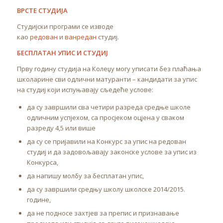
ВРСТЕ СТУДИЈА
Студијски програми се изводе
као
редован
и
ванредан
студиј.
БЕСПЛАТАН УПИС И СТУДИЈ
Прву годину студија на Колеџу могу уписати без плаћања
школарине сви одлични матуранти – кандидати за упис
на студиј који испуњавају сљедеће услове:
да су завршили сва четири разреда средње школе
одличним успјехом, са просјеком оцјена у сваком
разреду 4,5 или више
да су се пријавили на Конкурс за упис на редован
студиј и да задовољавају законске услове за упис из
Конкурса,
да напишу молбу за бесплатан упис,
да су завршили средњу школу школске 2014/2015.
године,
да не подносе захтјев за препис и признавање