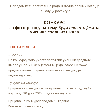
Поводом петнаест година рада, Комуниколошки колеџ у
Бањалуци расписује
КОНКУРС
за фотографију на тему
Буди оно што јеси
за
ученике средњих школа
ОПШТИ УСЛОВИ
Учесници
На конкурсу могу учествовати сви ученици средњих
школа у Босни и Херцеговини. Један учесник може
предати више пријава. Учешће на конкурсу је
индивидуално
.
Пријава на конкурс
Пријаве на конкурс се шаљу поштом у периоду од 17.
марта до 30. јуна 2015. године на адресу:
Пријава на конкурс поводом 15 година
Комуниколошки колеџ