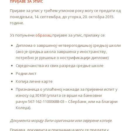
ПРИЈАВЕ ЗА УПИС
Пријаве за упис у трећем уписном року могу се предати од
понедјељка, 14. септембра, до уторка, 20. октобра 2015.
године.
Уз попуњени
образац
пријаве за упис, прилажу се:
Диплома о завршеној четверогодишњој средњој школи
(ако је средња школа завршена у иностранству,
потребно је рјешење о нострификацији дипломе)
Свједочанства из свих разреда средње школе
Родни лист
Копија личне карте
Признаница о уплаћеној накнади за пријемни испит у
износу од 30 КМ (уплата се врши на банковни
рачун 567-162-11000688-03 – Сбербанк, или на благајни
Колеџа).
Документа морају бити оригинали или овјерене копије.
Пријава, документа и признаница могу се предати у