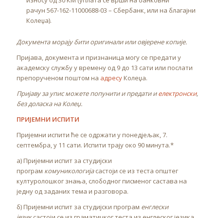
износу од 30 КМ (уплата се врши на банковни
рачун 567-162-11000688-03 – Сбербанк, или на благајни
Колеџа).
Документа морају бити оригинали или овјерене копије.
Пријава, документа и признаница могу се предати у
академску службу у времену од 9 до 13 сати или послати
препорученом поштом на
адресу
Колеџа.
Пријаву за упис можете попунити и предати и
електронски
,
без доласка на Колеџ.
ПРИЈЕМНИ ИСПИТИ
Пријемни испити ће се одржати у понедјељак, 7.
септембра, у 11 сати. Испити трају око 90 минута.*
а) Пријемни испит за студијски
програм
комуникологија
састоји се из теста општег
културолошког знања, слободног писменог састава на
једну од заданих тема и разговора.
б) Пријемни испит за студијски програм
енглески
језик
састоји се из граматичког теста из енглеског језика,