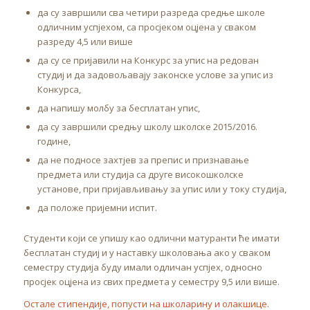
да су завршили сва четири разреда средње школе
одличним успјехом, са просјеком оцјена у сваком
разреду 4,5 или више
да су се пријавили на Конкурс за упис на редован
студиј и да задовољавају законске услове за упис из
Конкурса,
да напишу молбу за бесплатан упис,
да су завршили средњу школу школске 2015/2016.
године,
да не подносе захтјев за препис и признавање
предмета или студија са друге високошколске
установе, при пријављивању за упис или у току студија,
да положе пријемни испит.
Студенти који се упишу као одлични матуранти ће имати
бесплатан студиј и у наставку школовања ако у сваком
семестру студија буду имали одличан успјех, односно
просјек оцјена из свих предмета у семестру 9,5 или више.
Остале стипендије, попусти на школарину и олакшице.