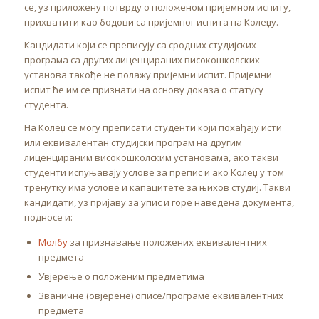
се, уз приложену потврду о положеном пријемном испиту,
прихватити као бодови са пријемног испита на Колеџу.
Кандидати који се преписују са сродних студијских
програма са других лиценцираних високошколских
установа такође не полажу пријемни испит. Пријемни
испит ће им се признати на основу доказа о статусу
студента.
На Колеџ се могу преписати студенти који похађају исти
или еквивалентан студијски програм на другим
лиценцираним високошколским установама, ако такви
студенти испуњавају услове за препис и ако Колеџ у том
тренутку има услове и капацитете за њихов студиј. Такви
кандидати, уз пријаву за упис и горе наведена документа,
подносе и:
Молбу
за признавање положених еквивалентних
предмета
Увјерење о положеним предметима
Званичне (овјерене) описе/програме еквивалентних
предмета