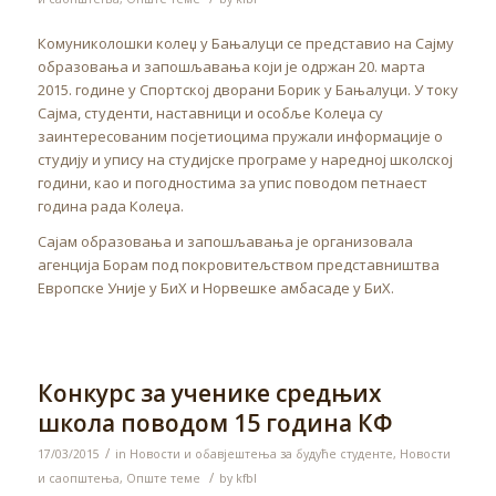
Комуниколошки колеџ у Бањалуци се представио на Сајму
образовања и запошљавања који је одржан 20. марта
2015. године у Спортској дворани Борик у Бањалуци. У току
Сајма, студенти, наставници и особље Колеџа су
заинтересованим посјетиоцима пружали информације о
студију и упису на студијске програме у наредној школској
години, као и погодностима за упис поводом петнаест
година рада Колеџа.
Сајам образовања и запошљавања је организовала
агенција Борам под покровитељством представништва
Европске Уније у БиХ и Норвешке амбасаде у БиХ.
Конкурс за ученике средњих
школа поводом 15 година КФ
/
17/03/2015
in
Новости и обавјештења за будуће студенте
,
Новости
/
и саопштења
,
Опште теме
by
kfbl