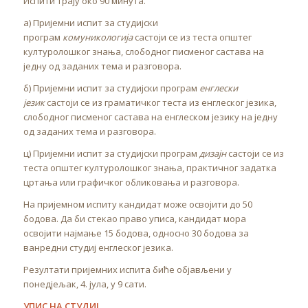
Испити трају око 90 минута.
а) Пријемни испит за студијски
програм
комуникологија
састоји се из теста општег
културолошког знања, слободног писменог састава на
једну од заданих тема и разговора.
б) Пријемни испит за студијски програм
енглески
језик
састоји се из граматичког теста из енглеског језика,
слободног писменог састава на енглеском језику на једну
од заданих тема и разговора.
ц) Пријемни испит за студијски програм
дизајн
састоји се из
теста општег културолошког знања, практичног задатка
цртања или графичког обликовања и разговора.
На пријемном испиту кандидат може освојити до 50
бодова. Да би стекао право уписа, кандидат мора
освојити најмање 15 бодова, односно 30 бодова за
ванредни студиј енглеског језика.
Резултати пријемних испита биће објављени у
понедјељак, 4. јула, у 9 сати.
УПИС НА СТУДИЈ