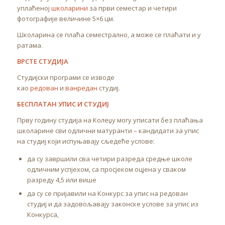
уплаћеној
школарини
за први семестар и четири
фотографије величине 5×6 цм.
Школарина се плаћа семестрално, а може се плаћати и у
ратама.
ВРСТЕ СТУДИЈА
Студијски програми се изводе
као
редован
и
ванредан
студиј.
БЕСПЛАТАН УПИС И СТУДИЈ
Прву годину студија на Колеџу могу уписати без плаћања
школарине сви одлични матуранти – кандидати за упис
на студиј који испуњавају сљедеће услове:
да су завршили сва четири разреда средње школе
одличним успјехом, са просјеком оцјена у сваком
разреду 4,5 или више
да су се пријавили на Конкурс за упис на редован
студиј и да задовољавају законске услове за упис из
Конкурса,