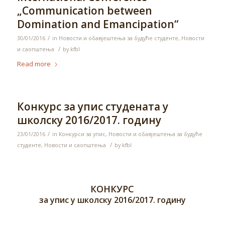
„Communication between
Domination and Emancipation“
/
30/01/2016
in
Новости и обавјештења за будуће студенте
,
Новости
/
и саопштења
by
kfbl
Read more
Конкурс за упис студената у
школску 2016/2017. годину
/
23/01/2016
in
Конкурси за упис
,
Новости и обавјештења за будуће
/
студенте
,
Новости и саопштења
by
kfbl
КОНКУРС
за упис у школску 2016/2017. годину