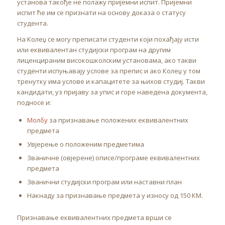
установа такође не полажу пријемни испит. Пријемни
испит ће им се признати на основу доказа о статусу
студента.
На Колеџ се могу преписати студенти који похађају исти
или еквивалентан студијски програм на другим
лиценцираним високошколским установама, ако такви
студенти испуњавају услове за препис и ако Колеџ у том
тренутку има услове и капацитете за њихов студиј. Такви
кандидати, уз пријаву за упис и горе наведена документа,
подносе и:
Молбу
за признавање положених еквивалентних
предмета
Увјерење о положеним предметима
Званичне (овјерене) описе/програме еквивалентних
предмета
Званични студијски програм или наставни план
Накнаду за признавање предмета у износу од 150 КМ.
Признавање еквивалентних предмета врши се