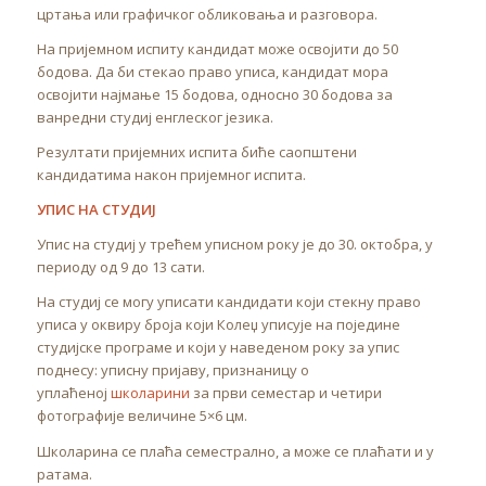
цртања или графичког обликовања и разговора.
На пријемном испиту кандидат може освојити до 50
бодова. Да би стекао право уписа, кандидат мора
освојити најмање 15 бодова, односно 30 бодова за
ванредни студиј енглеског језика.
Резултати пријемних испита биће саопштени
кандидатима након пријемног испита.
УПИС НА СТУДИЈ
Упис на студиј у трећем уписном року је до 30. октобра, у
периоду од 9 до 13 сати.
На студиј се могу уписати кандидати који стекну право
уписа у оквиру броја који Колеџ уписује на поједине
студијске програме и који у наведеном року за упис
поднесу: уписну пријаву, признаницу о
уплаћеној
школарини
за први семестар и четири
фотографије величине 5×6 цм.
Школарина се плаћа семестрално, а може се плаћати и у
ратама.