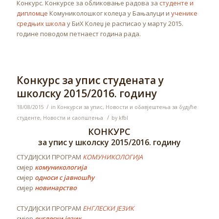
Конкурс. Конкурсе за обликовање радова за
студенте и
дипломце
Комуниколошког колеџа у Бањалуци и
ученике
средњих школа
у БиХ Колеџ је расписао у марту 2015.
године поводом петнаест година рада.
Конкурс за упис студената у
школску 2015/2016. годину
/
18/08/2015
in
Конкурси за упис
,
Новости и обавјештења за будуће
/
студенте
,
Новости и саопштења
by
kfbl
КОНКУРС
за упис у школску 2015/2016. годину
СТУДИЈСКИ ПРОГРАМ
КОМУНИКОЛОГИЈА
смјер
комуникологија
смјер
односи с јавношћу
смјер
новинарство
СТУДИЈСКИ ПРОГРАМ
ЕНГЛЕСКИ ЈЕЗИК
смјер
енглески језик