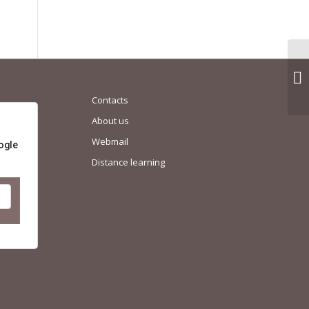
П
пр
Contacts
About us
Webmail
ogle
Distance learning