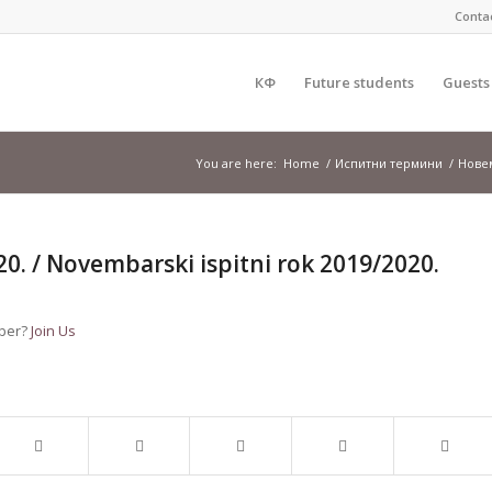
Conta
КФ
Future students
Guests
You are here:
Home
/
Испитни термини
/
Новем
 / Novembarski ispitni rok 2019/2020.
mber?
Join Us