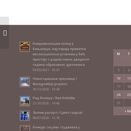
Октобарски рок / Oktobarski rok
2018/2019.
Комуниколошки колеџ у
Бањалуци, најстарија приватна
M
T
високошколска установа у БиХ,
престаје с радом након двадесет
година образовног дјеловања
05/05/2021 - 16:41
3
4
10
11
Новогодишњи празници /
Novogodišnji praznici
17
18
30/12/2020 - 13:40
24
25
Рад Колеџа / Rad Koledža
31
21/10/2020 - 14:40
« M
Љетни распуст / Ljetni raspust
08/07/2020 - 12:18
Конкурс за упис студената у