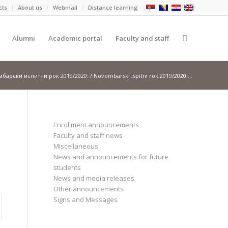
cts
About us
Webmail
Distance learning
Alumni
Academic portal
Faculty and staff
барски испитни рок 2019/2020. / Novembarski ispitni rok 2019/2020....
Enrollment announcements
Faculty and staff news
Miscellaneous
News and announcements for future
students
News and media releases
Other announcements
Signs and Messages