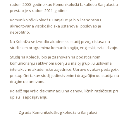
radom 2000. godine kao Komunikološki fakultet u Banjaluci, a
prestao je s radom 2021. godine.
Komunikološki koledž u Banjaluci je bio licencirana i
akreditovana visokoškolska ustanova i poslovao je
neprofitno.
Na Koledžu se izvodio akademski studij prvog ciklusa na
studijskim programima komunikologija, engleski jezik i dizajn.
Studij na Koledžu bio je zasnovan na podsticajnom
komuniciranju i aktivnom učenju u maloj grupi, u uslovima
interaktivne akademske zajednice. Upravo ovakav pedagoški
pristup čini takav studij jedinstvenim i drugačijim od studija na
drugim ustanovama.
Koledž nije vršio diskriminaciju na osnovu ličnih različitosti pri
upisu i zapošljavanju.
Zgrada Komunikološkog koledža u Banjaluci