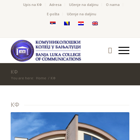
Upis na КФ
Adresa
Učenje na daljinu
O nama
Е-pošta
Učenje na daljinu
КФ
You are here:
Home
/
КФ
КФ