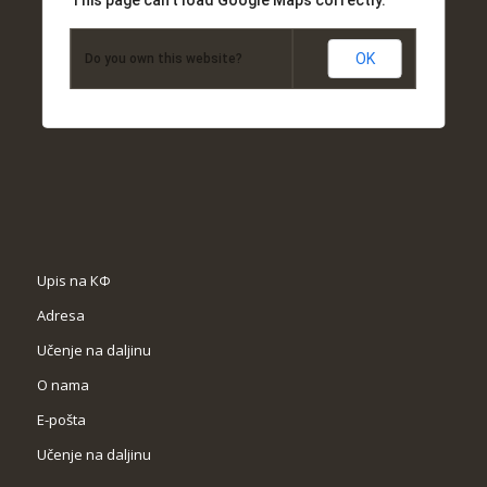
This page can't load Google Maps correctly.
OK
Do you own this website?
Upis na КФ
Adresa
Učenje na daljinu
O nama
Е-pošta
Učenje na daljinu