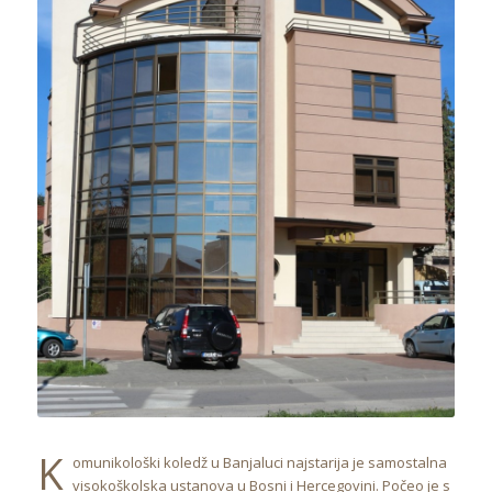
K
omunikološki koledž u Banjaluci najstarija je samostalna
visokoškolska ustanova u Bosni i Hercegovini. Počeo je s