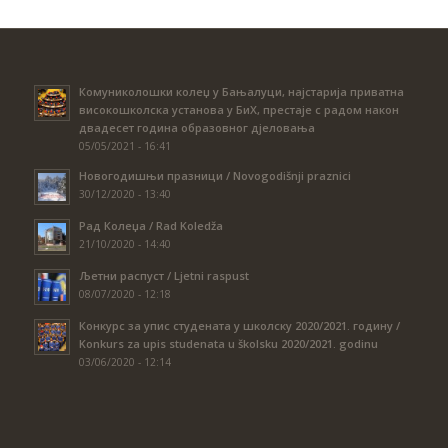
Комуниколошки колеџ у Бањалуци, најстарија приватна
високошколска установа у БиХ, престаје с радом након
двадесет година образовног дјеловања
05/05/2021 - 16:41
Новогодишњи празници / Novogodišnji praznici
30/12/2020 - 13:40
Рад Колеџа / Rad Koledža
21/10/2020 - 14:40
Љетни распуст / Ljetni raspust
08/07/2020 - 12:18
Конкурс за упис студената у школску 2020/2021. годину /
Konkurs za upis studenata u školsku 2020/2021. godinu
03/06/2020 - 12:14