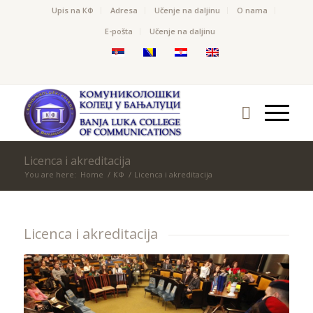
Upis na КФ
Adresa
Učenje na daljinu
O nama
Е-pošta
Učenje na daljinu
Licenca i akreditacija
You are here:
Home
/
КФ
/
Licenca i akreditacija
Licenca i akreditacija