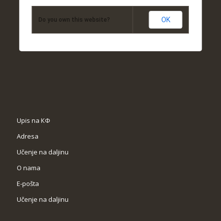
OK
Do you own this website?
Upis na КФ
Adresa
Učenje na daljinu
O nama
Е-pošta
Učenje na daljinu