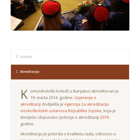
Licenca
Akreditacija
K
omunikološki koledž u Banjaluci akreditovan je
19. marta 2014. godine.
Uvjerenje o
akreditaciji
dodijelila je
Agencija za akreditaciju
visokoškolskih ustanova Republike Srpske
, koja je
donijela i dopunsko rješenje o akreditaciji
2019
.
godine.
Akreditacija je potvrda o kvalitetu rada, odnosno o