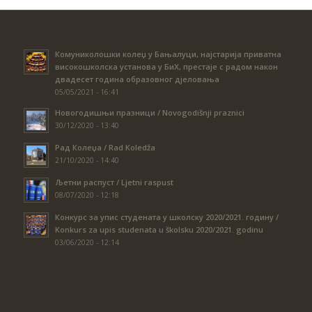
Комуниколошки колеџ у Бањалуци, најстарија приватна
високошколска установа у БиХ, престаје с радом након
двадесет година образовног дјеловања
05/05/2021 - 16:41
Новогодишњи празници / Novogodišnji praznici
30/12/2020 - 13:40
Рад Колеџа / Rad Koledža
21/10/2020 - 14:40
Љетни распуст / Ljetni raspust
08/07/2020 - 12:18
Конкурс за упис студената у школску 2020/2021. годину /
Konkurs za upis studenata u školsku 2020/2021. godinu
03/06/2020 - 12:14