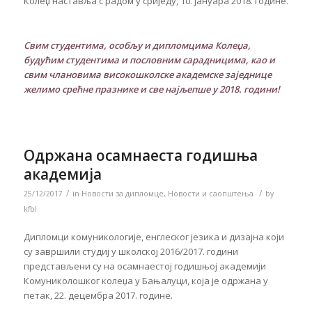
Колеџ наставља с радом у сриједу, 10. јануара 2018. године.
Свим студентима, особљу и дипломцима Колеџа,
будућим студентима и пословним сарадницима, као и
свим члановима високошколске академске заједнице
желимо срећне празнике и све најљепше у 2018. години!
Одржана осамнаеста годишња
академија
/
/
25/12/2017
in
Новости за дипломце
,
Новости и саопштења
by
kfbl
Дипломци комуникологије, енглеског језика и дизајна који
су завршили студиј у школској 2016/2017. години
представљени су на осамнаестој годишњој академији
Комуниколошког колеџа у Бањалуци, која је одржана у
петак, 22. децембра 2017. године.