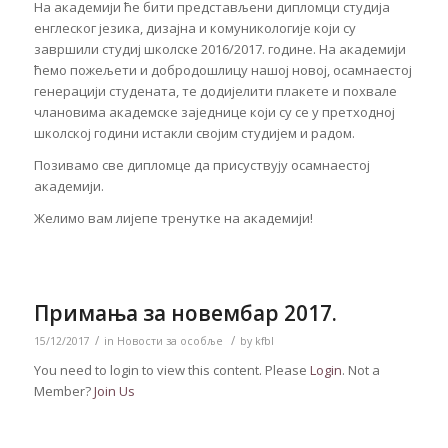
На академији ће бити представљени дипломци студија
енглеског језика, дизајна и комуникологије који су
завршили студиј школске 2016/2017. године. На академији
ћемо пожељети и добродошлицу нашој новој, осамнаестој
генерацији студената, те додијелити плакете и похвале
члановима академске заједнице који су се у претходној
школској години истакли својим студијем и радом.
Позивамо све дипломце да присуствују осамнаестој
академији.
Желимо вам лијепе тренутке на академији!
Примања за новембар 2017.
/
/
15/12/2017
in
Новости за особље
by
kfbl
You need to login to view this content. Please
Login
. Not a
Member?
Join Us