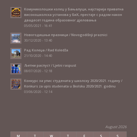
Комуниколошки колеџ у Бањалуци, најстарија приватна
високошколска установа у БиХ, престаје с радом након
двадесет година образовног дјеловања
05/05/2021 - 16:41
Новогодишњи празници / Novogodišnji praznici
30/12/2020 - 13:40
Рад Колеџа / Rad Koledža
21/10/2020 - 14:40
Љетни распуст / Ljetni raspust
08/07/2020 - 12:18
Конкурс за упис студената у школску 2020/2021. годину /
Konkurs za upis studenata u školsku 2020/2021. godinu
03/06/2020 - 12:14
August 2026
M
T
W
T
F
S
S