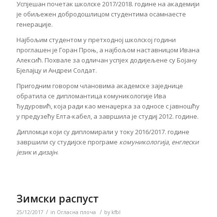
Успјешан почетак школске 2017/2018. године на академији
је обиљежен добродошлицом студентима осамнаесте
генерације.
Најбољим студентом у претходној школској години
проглашен је Горан Проњ, а најбољом наставницом Ивана
Алексић. Похвале за одличан успјех додијељене су Бојану
Бјелајцу и Андреи Солдат.
Пригодним говором члановима академске заједнице
обратила се дипломантица комуникологије Ива
Ђудуровић, која ради као менаџерка за односе с јавношћу
у предузећу Елта-кабел, а завршила је студиј 2012. године.
Дипломци који су дипломирали у току 2016/2017. године
завршили су студијске програме
комуникологија
,
енглески
језик
и
дизајн
.
Зимски распуст
/
/
25/12/2017
in
Огласна плоча
by
kfbl