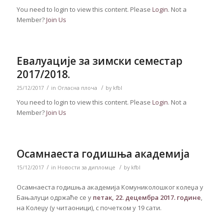
You need to login to view this content. Please
Login
. Not a
Member?
Join Us
Евалуације за зимски семестар
2017/2018.
/
/
25/12/2017
in
Огласна плоча
by
kfbl
You need to login to view this content. Please
Login
. Not a
Member?
Join Us
Осамнаеста годишња академија
/
/
15/12/2017
in
Новости за дипломце
by
kfbl
Осамнаеста годишња академија Комуниколошког колеџа у
Бањалуци одржаће се у
петак
, 22.
децембра
2017.
године
,
на Колеџу (у читаоници), с почетком у 19 сати.