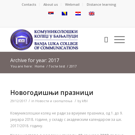
Contacts
About us
Webmail
Distance learning
Archive for year: 2017
You are here:
Home
/
Гости test
/
2017
Новогодишњи празници
/
/
29/12/2017
in
Новости и саопштења
by
kfbl
Комуниколошки колеџ не ради за вријеме празника, од 1. до 9.
јануара 2018. године, у складу с академским календаром за шк.
2017/2018. годину.