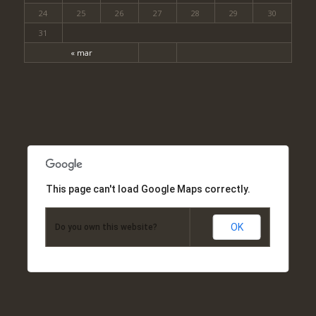
24
25
26
27
28
29
30
31
« mar
This page can't load Google Maps correctly.
OK
Do you own this website?