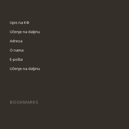
Upis na КФ
Učenje na daljinu
Adresa
O nama
Е-pošta
Učenje na daljinu
BOOKMARKS