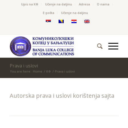
Upis na КФ
Učenje na daljinu
Adresa
O nama
Е-pošta
Učenje na daljinu
Prava i uslovi
You are here:
Home
/
КФ
/
Prava i uslovi
Autorska prava i uslovi korištenja sajta