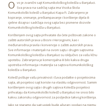
O
vo je zvanični sajt Komunikološkog koledža u Banjaluci.
Sva prava na sadržaj sajta ima Visoka škola
Komunikološki koledž u Banjaluci Kapa Fi. Zabranjeno je
kopiranje, snimanje, preštampavanje i korištenje dijela ili
cjeline dizajna i sadržaja ovog sajta bez pismene dozvole
Komunikološkog koledža u Banjaluci.
Korištenjem ovog sajta prihvatate da ćete poštovati zakone o
zaštiti autorskih prava u Bosni i Hercegovini, kao i
međunarodna pravila i konvencije o zaštiti autorskih prava.
Sve informacije i materijali na ovom sajtu i drugim sajtovima
Komunikološkog koledža u Banjaluci su isključivo za vašu ličnu
upotebu. Zabranjena je komercijalna ili bilo kakva druga
upotreba informacija i materijla sa sajtova Komunikološkog
koledža u Banjaluci.
Koledž poštuje vašu privatnost i čuva podatke o posjetiocima
sajta, ali posjetioci sajt koriste na vlastitu odgovornost. Samim
korištenjem ovog sajta i drugih sajtova Koledža posjetioci
prihvataju da Komunikološki koledž u Banjaluci ne snosi bilo
kakvu zakonsku odgovornost za posljedice takvog korištenja.
Iako se staramo da sajt uvijek bude ažuran i podaci na njemu