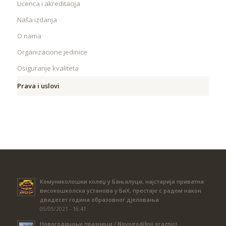
Licenca i akreditacija
Naša izdanja
O nama
Organizacione jedinice
Osiguranje kvaliteta
Prava i uslovi
Комуниколошки колеџ у Бањалуци, најстарија приватна
високошколска установа у БиХ, престаје с радом након
двадесет година образовног дјеловања
05/05/2021 - 16:41
Новогодишњи празници / Novogodišnji praznici