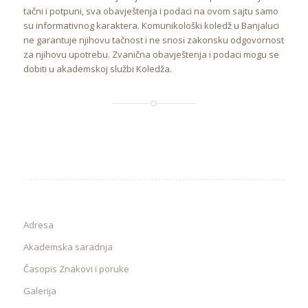
tačni i potpuni, sva obavještenja i podaci na ovom sajtu samo
su informativnog karaktera. Komunikološki koledž u Banjaluci
ne garantuje njihovu tačnost i ne snosi zakonsku odgovornost
za njihovu upotrebu. Zvanična obavještenja i podaci mogu se
dobiti u akademskoj službi Koledža.
Adresa
Akademska saradnja
Časopis Znakovi i poruke
Galerija