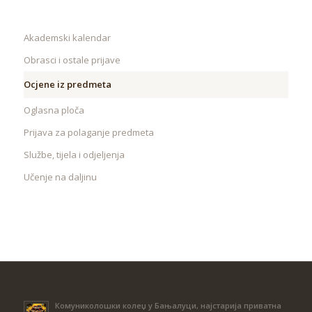
Akademski kalendar
Obrasci i ostale prijave
Ocjene iz predmeta
Oglasna ploča
Prijava za polaganje predmeta
Službe, tijela i odjeljenja
Učenje na daljinu
Комуниколошки колеџ у Бањалуци, најстарија приватна