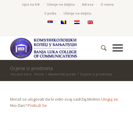
Upis na КФ
Učenje na daljinu
Adresa
O nama
Е-pošta
Učenje na daljinu
Ocjene iz predmeta
You are here:
Home
/
Akademski portal
/
Ocjene iz predmeta
Moraš se ulogovati da bi vidio ovaj sadržaj.Molimo
Uloguj se
.
Nisi član?
Pridruži Se