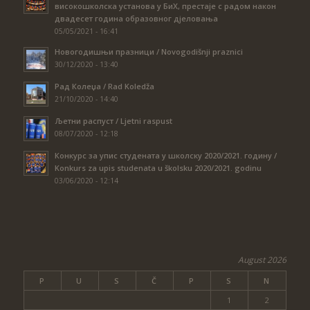
високошколска установа у БиХ, престаје с радом након
двадесет година образовног дјеловања
05/05/2021 - 16:41
Новогодишњи празници / Novogodišnji praznici
30/12/2020 - 13:40
Рад Колеџа / Rad Koledža
21/10/2020 - 14:40
Љетни распуст / Ljetni raspust
08/07/2020 - 12:18
Конкурс за упис студената у школску 2020/2021. годину /
Konkurs za upis studenata u školsku 2020/2021. godinu
03/06/2020 - 12:14
August 2026
P
U
S
Č
P
S
N
1
2