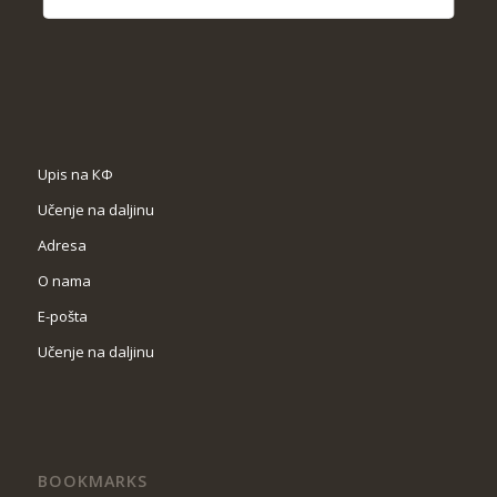
Upis na КФ
Učenje na daljinu
Adresa
O nama
Е-pošta
Učenje na daljinu
BOOKMARKS