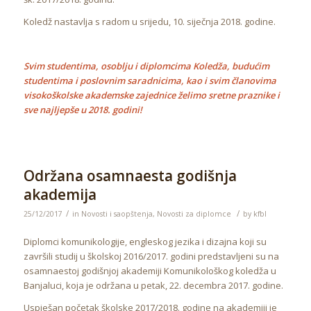
Koledž nastavlja s radom u srijedu, 10. siječnja 2018. godine.
Svim studentima, osoblju i diplomcima Koledža, budućim
studentima i poslovnim saradnicima, kao i svim članovima
visokoškolske akademske zajednice želimo sretne praznike i
sve najljepše u 2018. godini!
Održana osamnaesta godišnja
akademija
/
/
25/12/2017
in
Novosti i saopštenja
,
Novosti za diplomce
by
kfbl
Diplomci komunikologije, engleskog jezika i dizajna koji su
završili studij u školskoj 2016/2017. godini predstavljeni su na
osamnaestoj godišnjoj akademiji Komunikološkog koledža u
Banjaluci, koja je održana u petak, 22. decembra 2017. godine.
Uspješan početak školske 2017/2018. godine na akademiji je