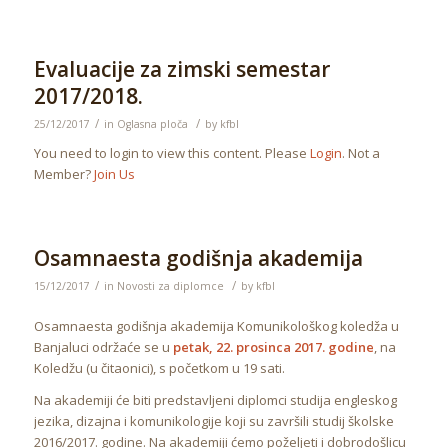
Evaluacije za zimski semestar
2017/2018.
/
/
25/12/2017
in
Oglasna ploča
by
kfbl
You need to login to view this content. Please
Login
. Not a
Member?
Join Us
Osamnaesta godišnja akademija
/
/
15/12/2017
in
Novosti za diplomce
by
kfbl
Osamnaesta godišnja akademija Komunikološkog koledža u
Banjaluci održaće se u
petak, 22. prosinca 2017. godine
, na
Koledžu (u čitaonici), s početkom u 19 sati.
Na akademiji će biti predstavljeni diplomci studija engleskog
jezika, dizajna i komunikologije koji su završili studij školske
2016/2017. godine. Na akademiji ćemo poželjeti i dobrodošlicu