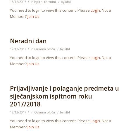
/
/
13/12/2017
in
Ispitni termini
by
kfbl
You need to login to view this content. Please
Login
. Not a
Member?
Join Us
Neradni dan
/
/
12/12/2017
in
Oglasna ploča
by
kfbl
You need to login to view this content. Please
Login
. Not a
Member?
Join Us
Prijavljivanje i polaganje predmeta u
siječanjskom ispitnom roku
2017/2018.
/
/
12/12/2017
in
Oglasna ploča
by
kfbl
You need to login to view this content. Please
Login
. Not a
Member?
Join Us