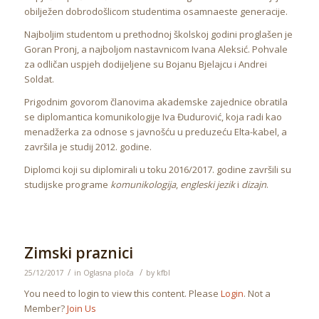
obilježen dobrodošlicom studentima osamnaeste generacije.
Najboljim studentom u prethodnoj školskoj godini proglašen je
Goran Pronj, a najboljom nastavnicom Ivana Aleksić. Pohvale
za odličan uspjeh dodijeljene su Bojanu Bjelajcu i Andrei
Soldat.
Prigodnim govorom članovima akademske zajednice obratila
se diplomantica komunikologije Iva Đudurović, koja radi kao
menadžerka za odnose s javnošću u preduzeću Elta-kabel, a
završila je studij 2012. godine.
Diplomci koji su diplomirali u toku 2016/2017. godine završili su
studijske programe
komunikologija
,
engleski jezik
i
dizajn
.
Zimski praznici
/
/
25/12/2017
in
Oglasna ploča
by
kfbl
You need to login to view this content. Please
Login
. Not a
Member?
Join Us