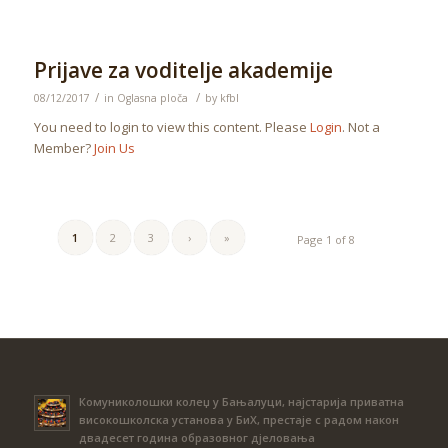
Prijave za voditelje akademije
/
/
08/12/2017
in
Oglasna ploča
by
kfbl
You need to login to view this content. Please
Login
. Not a
Member?
Join Us
1
2
3
›
»
Page 1 of 8
Комуниколошки колеџ у Бањалуци, најстарија приватна
високошколска установа у БиХ, престаје с радом након
двадесет година образовног дјеловања