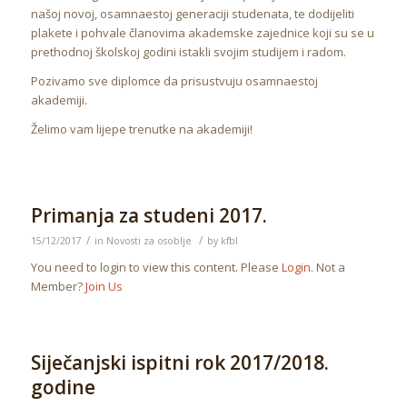
našoj novoj, osamnaestoj generaciji studenata, te dodijeliti
plakete i pohvale članovima akademske zajednice koji su se u
prethodnoj školskoj godini istakli svojim studijem i radom.
Pozivamo sve diplomce da prisustvuju osamnaestoj
akademiji.
Želimo vam lijepe trenutke na akademiji!
Primanja za studeni 2017.
/
/
15/12/2017
in
Novosti za osoblje
by
kfbl
You need to login to view this content. Please
Login
. Not a
Member?
Join Us
Siječanjski ispitni rok 2017/2018.
godine