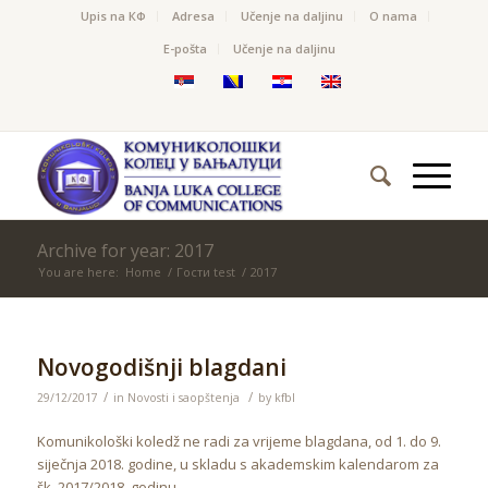
Upis na КФ
Adresa
Učenje na daljinu
O nama
Е-pošta
Učenje na daljinu
Archive for year: 2017
You are here:
Home
/
Гости test
/
2017
Novogodišnji blagdani
/
/
29/12/2017
in
Novosti i saopštenja
by
kfbl
Komunikološki koledž ne radi za vrijeme blagdana, od 1. do 9.
siječnja 2018. godine, u skladu s akademskim kalendarom za
šk. 2017/2018. godinu.