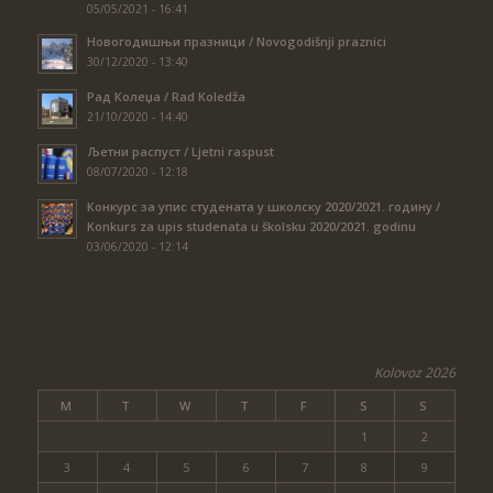
05/05/2021 - 16:41
Новогодишњи празници / Novogodišnji praznici
30/12/2020 - 13:40
Рад Колеџа / Rad Koledža
21/10/2020 - 14:40
Љетни распуст / Ljetni raspust
08/07/2020 - 12:18
Конкурс за упис студената у школску 2020/2021. годину /
Konkurs za upis studenata u školsku 2020/2021. godinu
03/06/2020 - 12:14
Kolovoz 2026
M
T
W
T
F
S
S
1
2
3
4
5
6
7
8
9