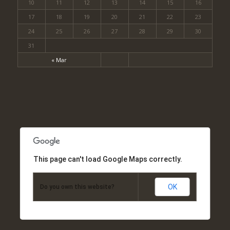
10
11
12
13
14
15
16
17
18
19
20
21
22
23
24
25
26
27
28
29
30
31
« Mar
This page can't load Google Maps correctly.
OK
Do you own this website?