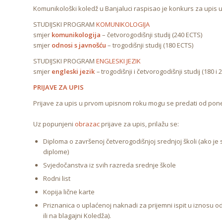
Komunikološki koledž u Banjaluci raspisao je konkurs za upis 
STUDIJSKI PROGRAM
KOMUNIKOLOGIJA
smjer
komunikologija
– četvorogodišnji studij (240 ECTS)
smjer
odnosi s javnošću
– trogodišnji studij (180 ECTS)
STUDIJSKI PROGRAM
ENGLESKI JEZIK
smjer
engleski jezik
–
trogodišnji i četvorogodišnji studij (180 i
PRIJAVE ZA UPIS
Prijave za upis u prvom upisnom roku mogu se predati od ponedj
Uz popunjeni
obrazac
prijave za upis, prilažu se:
Diploma o završenoj četverogodišnjoj srednjoj školi (ako je 
diplome)
Svjedočanstva iz svih razreda srednje škole
Rodni list
Kopija lične karte
Priznanica o uplaćenoj naknadi za prijemni ispit u iznosu 
ili na blagajni Koledža).