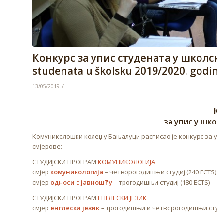
Конкурс за упис студената у школску
studenata u školsku 2019/2020. godi
/
13/05/2019
за упис у шко
Комуниколошки колеџ у Бањалуци расписао је конкурс за уп
смјерове:
СТУДИЈСКИ ПРОГРАМ
КОМУНИКОЛОГИЈА
смјер
комуникологија
– четворогодишњи студиј (240 ECTS)
смјер
односи с јавношћу
– трогодишњи студиј (180 ECTS)
СТУДИЈСКИ ПРОГРАМ
ЕНГЛЕСКИ ЈЕЗИК
смјер
енглески језик
–
трогодишњи и четворогодишњи студи