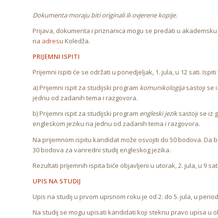
Dokumenta moraju biti originali ili ovjerene kopije.
Prijava, dokumenta i priznanica mogu se predati u akademsku 
na
adresu
Koledža.
PRIJEMNI ISPITI
Prijemni ispiti će se održati u ponedjeljak, 1. jula, u 12 sati. Ispit
a) Prijemni ispit za studijski program
komunikologija
sastoji se
jednu od zadanih tema i razgovora.
b) Prijemni ispit za studijski program
engleski jezik
sastoji se iz
engleskom jeziku na jednu od zadanih tema i razgovora.
Na prijemnom ispitu kandidat može osvojiti do 50 bodova. Da 
30 bodova za vanredni studij engleskog jezika.
Rezultati prijemnih ispita biće objavljeni u utorak, 2. jula, u 9 sati
UPIS NA STUDIJ
Upis na studij u prvom upisnom roku je od 2. do 5. jula, u period
Na studij se mogu upisati kandidati koji steknu pravo upisa u o