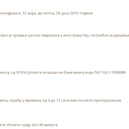
едјељка, 13. маја, до петка, 28. јуна 2019. године.
ако је средња школа завршена у иностранству, потребно је рјешењ
носу од 30 КМ (уплата се врши на банковни рачун 567-162-11000688-
мску службу у времену од 9 до 13 сати или послати препорученом
ати. Испити трају око 90 минута.