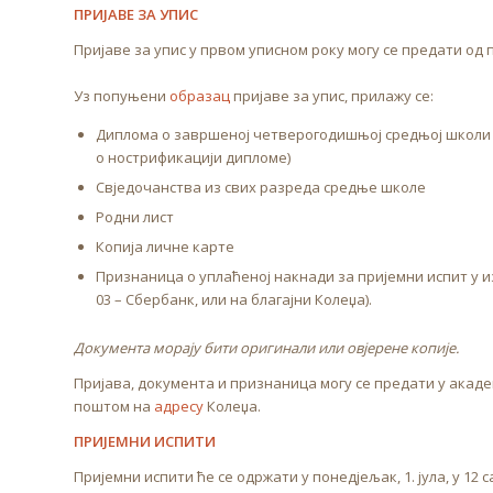
ПРИЈАВЕ ЗА УПИС
Пријаве за упис у првом уписном року могу се предати од пон
Уз попуњени
образац
пријаве за упис, прилажу се:
Диплома о завршеној четверогодишњој средњој школи (
о нострификацији дипломе)
Свједочанства из свих разреда средње школе
Родни лист
Копија личне карте
Признаница о уплаћеној накнади за пријемни испит у из
03 – Сбербанк, или на благајни Колеџа).
Документа морају бити оригинали или овјерене копије.
Пријава, документа и признаница могу се предати у акаде
поштом на
адресу
Колеџа.
ПРИЈЕМНИ ИСПИТИ
Пријемни испити ће се одржати у понедјељак, 1. јула, у 12 с