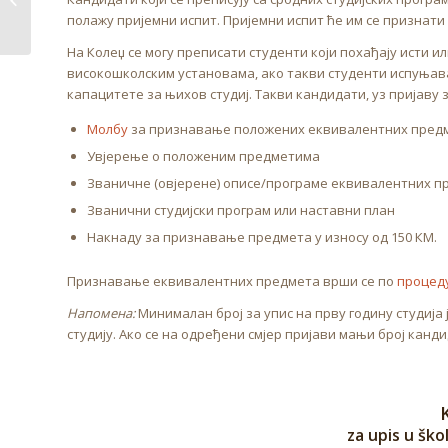
полажу пријемни испит. Пријемни испит ће им се признати 
2018/2019...
На Колеџ се могу преписати студенти који похађају исти 
високошколским установама, ако такви студенти испуњавај
капацитете за њихов студиј. Такви кандидати, уз пријаву 
Молбу
за признавање положених еквивалентних пред
Увјерење о положеним предметима
Званичне (овјерене) описе/програме еквивалентних п
Званични студијски програм или наставни план
Накнаду за признавање предмета у износу од 150 КМ.
Признавање еквивалентних предмета врши се по
процед
Напомена:
Минималан број за упис на прву годину студија 
студију. Ако се на одређени смјер пријави мањи број канди
za upis u šk