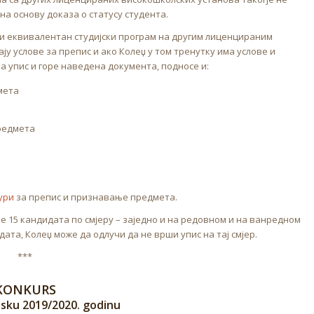
на основу доказа о статусу студента.
или еквивалентан студијски програм на другим лиценцираним
у услове за препис и ако Колеџ у том тренутку има услове и
за упис и горе наведена документа, подносе и:
мета
редмета
ури
за препис и признавање предмета.
је 15 кандидата по смјеру – заједно и на редовном и на ванредном
дата, Колеџ може да одлучи да не врши упис на тај смјер.
***
KONKURS
olsku 2019/2020. godinu