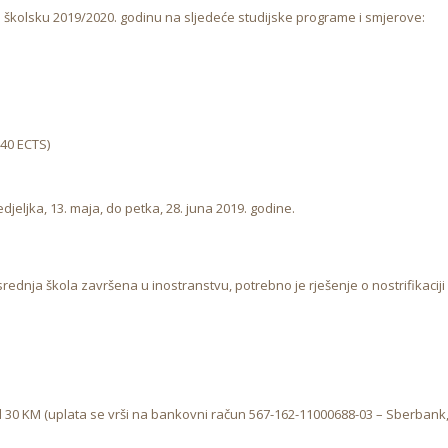
u školsku 2019/2020. godinu na sljedeće studijske programe i smjerove:
 240 ECTS)
eljka, 13. maja, do petka, 28. juna 2019. godine.
srednja škola završena u inostranstvu, potrebno je rješenje o nostrifikaciji
od 30 KM (uplata se vrši na bankovni račun 567-162-11000688-03 – Sberbank