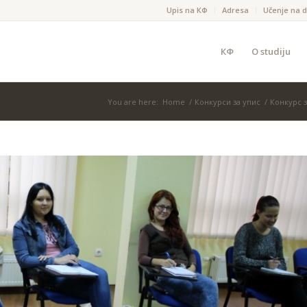
Upis na КФ
Adresa
Učenje na d
КФ
O studiju
You are here:
Home
/
Конкурси за упис
/
Конкурс з