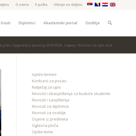
aljinu
O nama
Е-pošta
Učenje na daljinu
Gosti
Diplomci
Akademski portal
Osoblje
а упис студената у школску 2019/2020. годину / Konkurs za upis stud...
Ispitni termini
Konkursi za posao
Natječaj za upis
Novosti i obavještenja za buduće studente
Novosti i saopštenja
Novosti za diplomce
Novosti za osoblje
Ocjene iz predmeta
Oglasna ploča
Opšte teme