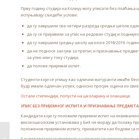
Прву годину студија на Колеџу могу уписати без плаћања 
испуњавају сљедеће услове:
да су завршили сва четири разреда средње школе одлич
да су се пријавили за упис на редован студиј и подније
да су завршили средњу школу школске 2018/2019. годин
да не подносе захтјев за препис и признавање предме
за упис или у току студија,
да положе пријемни испит.
Студенти који се упишу као одлични матуранти имаће бесп
буду имали одличан успјех, односно просјек оцјена из свих
Остале стипендије, попусти на школарину и олакшице.
УПИС БЕЗ ПРИЈЕМНОГ ИСПИТА И ПРИЗНАВАЊЕ ПРЕДМЕТА
Кандидати који су положили пријемни испит на еквивале
високошколским установама у БиХ не морају да полажу при
положеном пријемном испиту, прихватити као бодови са п
Prijavljivanje i polaganje predmeta
Кандидати који се преписују са сродних студијских прогр
u lipanjskom ispitnom roku