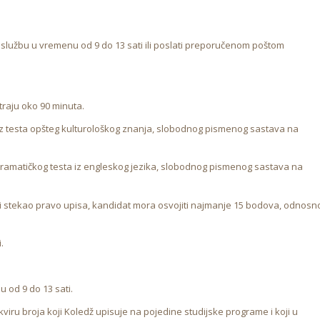
službu u vremenu od 9 do 13 sati ili poslati preporučenom poštom
i traju oko 90 minuta.
 iz testa opšteg kulturološkog znanja, slobodnog pismenog sastava na
 gramatičkog testa iz engleskog jezika, slobodnog pismenog sastava na
bi stekao pravo upisa, kandidat mora osvojiti najmanje 15 bodova, odnosn
.
u od 9 do 13 sati.
kviru broja koji Koledž upisuje na pojedine studijske programe i koji u