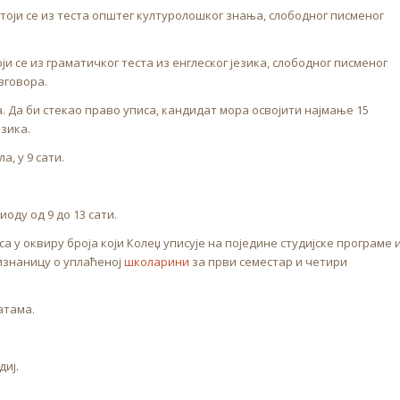
тоји се из теста општег културолошког знања, слободног писменог
ји се из граматичког теста из енглеског језика, слободног писменог
зговора.
. Да би стекао право уписа, кандидат мора освојити најмање 15
езика.
а, у 9 сати.
риоду од 9 до 13 сати.
са у оквиру броја који Колеџ уписује на поједине студијске програме 
ризнаницу о уплаћеној
школарини
за први семестар и четири
атама.
диј.