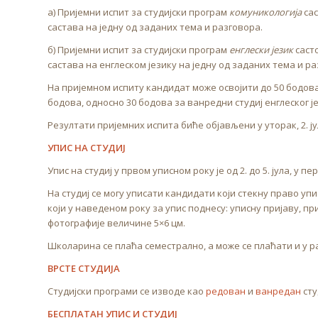
а) Пријемни испит за студијски програм
комуникологија
сас
састава на једну од заданих тема и разговора.
б) Пријемни испит за студијски програм
енглески језик
састо
састава на енглеском језику на једну од заданих тема и ра
На пријемном испиту кандидат може освојити до 50 бодова
бодова, односно 30 бодова за ванредни студиј енглеског ј
Резултати пријемних испита биће објављени у уторак, 2. јул
УПИС НА СТУДИЈ
Упис на студиј у првом уписном року је од 2. до 5. јула, у пе
На студиј се могу уписати кандидати који стекну право упи
који у наведеном року за упис поднесу: уписну пријаву, п
фотографије величине 5×6 цм.
Школарина се плаћа семестрално, а може се плаћати и у р
ВРСТЕ СТУДИЈА
Студијски програми се изводе као
редован
и
ванредан
сту
БЕСПЛАТАН УПИС И СТУДИЈ