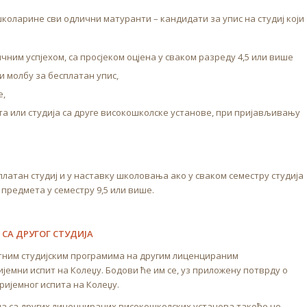
школарине сви одлични матуранти – кандидати за упис на студиј који
ним успјехом, са просјеком оцјена у сваком разреду 4,5 или више
ли молбу за бесплатан упис,
е,
та или студија са друге високошколске установе, при пријављивању
латан студиј и у наставку школовања ако у сваком семестру студија
 предмета у семестру 9,5 или више.
 СА ДРУГОГ СТУДИЈА
нтним студијским програмима на другим лиценцираним
јемни испит на Колеџу. Бодови ће им се, уз приложену потврду о
ријемног испита на Колеџу.
ама са других лиценцираних високошколских установа такође не