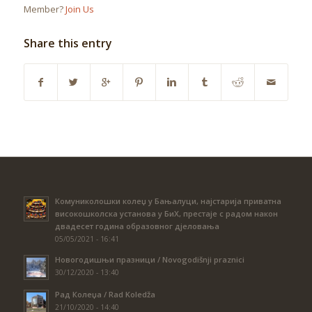
Member?
Join Us
Share this entry
Комуниколошки колеџ у Бањалуци, најстарија приватна
високошколска установа у БиХ, престаје с радом након
двадесет година образовног дјеловања
05/05/2021 - 16:41
Новогодишњи празници / Novogodišnji praznici
30/12/2020 - 13:40
Рад Колеџа / Rad Koledža
21/10/2020 - 14:40