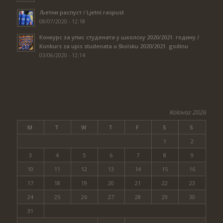
Љетни распуст / Ljetni raspust
08/07/2020 - 12:18
Конкурс за упис студената у школску 2020/2021. годину /
Konkurs za upis studenata u školsku 2020/2021. godinu
03/06/2020 - 12:14
Kolovoz 2026
M
T
W
T
F
S
S
1
2
3
4
5
6
7
8
9
10
11
12
13
14
15
16
17
18
19
20
21
22
23
24
25
26
27
28
29
30
31