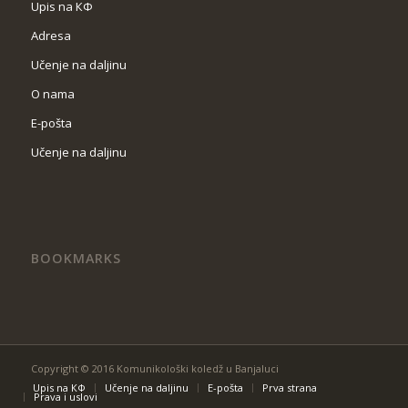
Upis na КФ
Adresa
Učenje na daljinu
O nama
Е-pošta
Učenje na daljinu
BOOKMARKS
Copyright © 2016 Komunikološki koledž u Banjaluci
Upis na КФ
Učenje na daljinu
Е-pošta
Prva strana
Prava i uslovi