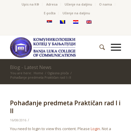
Upis na КФ
Adresa
Učenje na daljinu
O nama
Е-pošta
Učenje na daljinu
Blog - Latest News
You are here:
Home
/
Oglasna ploča
/
Pohađanje predmeta Praktičan rad I i II
Pohađanje predmeta Praktičan rad I i
II
/
16/08/2016
You need to login to view this content. Please
Login
. Not a