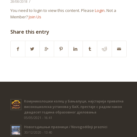
/
28/08/2018
You need to login to view this content. Please
Login
. Not a
Member?
Join Us
Share this entry
Комуниколошки колеџ у Бањалуци, најстарија приватна
високошколска установа у БиХ, престаје с радом након
двадесет година образовног дјеловања
05/05/2021 - 16:41
Новогодишњи празници / Novogodišnji praznici
30/12/2020 - 13:40