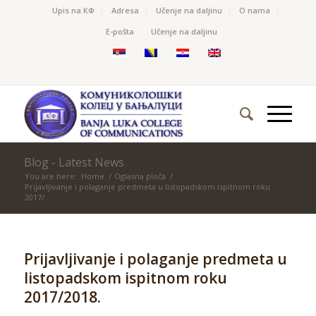
Upis na КФ
Adresa
Učenje na daljinu
O nama
Е-pošta
Učenje na daljinu
Blog - Latest News
You are here:
Home
/
Oglasna ploča
/
Prijavljivanje i polaganje predmeta u listopadskom ispitnom roku
2017/...
Prijavljivanje i polaganje predmeta u
listopadskom ispitnom roku
2017/2018.