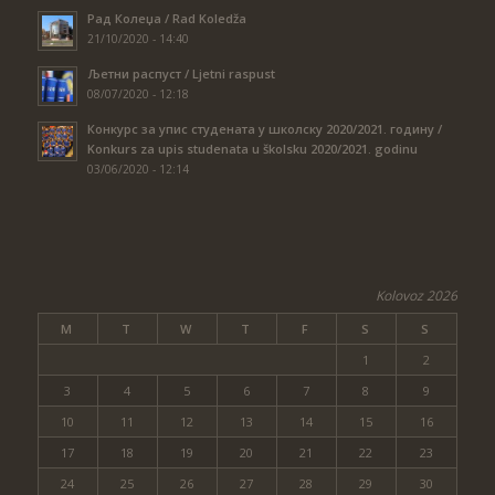
Рад Колеџа / Rad Koledža
21/10/2020 - 14:40
Љетни распуст / Ljetni raspust
08/07/2020 - 12:18
Конкурс за упис студената у школску 2020/2021. годину /
Konkurs za upis studenata u školsku 2020/2021. godinu
03/06/2020 - 12:14
Kolovoz 2026
M
T
W
T
F
S
S
1
2
3
4
5
6
7
8
9
10
11
12
13
14
15
16
17
18
19
20
21
22
23
24
25
26
27
28
29
30