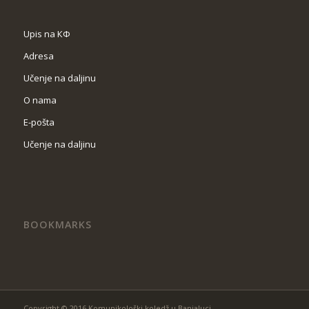
Upis na КФ
Adresa
Učenje na daljinu
O nama
Е-pošta
Učenje na daljinu
BOOKMARKS
Copyright © 2016 Komunikološki koledž u Banjaluci