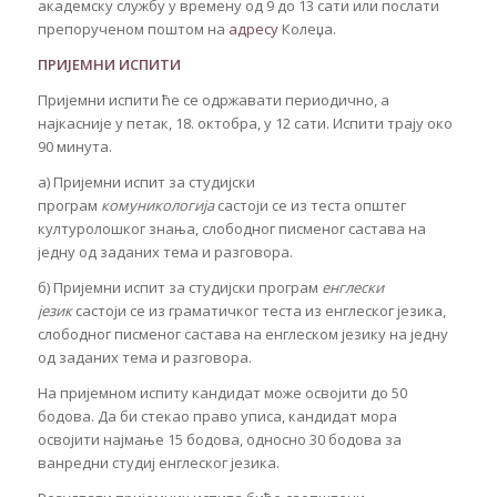
академску службу у времену од 9 до 13 сати или послати
препорученом поштом на
адресу
Колеџа.
ПРИЈЕМНИ ИСПИТИ
Пријемни испити ће се одржавати периодично, а
најкасније у петак, 18. октобра, у 12 сати. Испити трају око
90 минута.
а) Пријемни испит за студијски
програм
комуникологија
састоји се из теста општег
културолошког знања, слободног писменог састава на
једну од заданих тема и разговора.
б) Пријемни испит за студијски програм
енглески
језик
састоји се из граматичког теста из енглеског језика,
слободног писменог састава на енглеском језику на једну
од заданих тема и разговора.
На пријемном испиту кандидат може освојити до 50
бодова. Да би стекао право уписа, кандидат мора
освојити најмање 15 бодова, односно 30 бодова за
ванредни студиј енглеског језика.