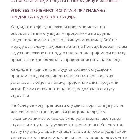
Остале стипендије, попусти на школарину и олакшице.
УПИС БЕЗ ПРИЈЕМНОГ ИСПИТА И ПРИЗНАВАЊЕ
ПРЕДМЕТА СА ДРУГОГ СТУДИЈА
Кандидати који су положили пријемни испит на
еквивалентним студијским програмима на другим
лиценцираним високошколским установама у БиХ не
морају да полажу пријемни испит на Колеџу. Бодови ће им
се, уз приложену потврду о положеном пријемном испиту,
прихватити као бодови са пријемног испита на Колеџу.
Кандидати који се преписују са сродних студијских
програма са других лиценцираних високошколских
установа такође не полажу пријемни испит. Пријемни
испит ће им се признати на основу доказа о статусу
студента.
На Колеџ се могу преписати студенти који похађају исти
или еквивалентан студијски програм на другим
лиценцираним високошколским установама, ако такви
студенти испуњавају услове за препис и ако Колеџ у том
тренутку има услове и капацитете за њихов студиј. Такви
кандидати, уз пријаву за упис и горе наведена документа,