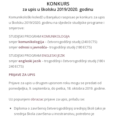
KONKURS
za upis u školsku 2019/2020. godinu
Komunikološki koledž u Banjaluci raspisao je konkurs za upis
u školsku 2019/2020. godinu na sljedeće studijske programe i
smjerove:
STUDIJSKI PROGRAM
KOMUNIKOLOGIJA
smjer
komunikologija
– četvorogodišnji studij (240 ECTS)
smjer
odnosi s javnošću
– trogodišnji studij (180 ECTS)
STUDIJSKI PROGRAM
ENGLESKI JEZIK
smjer
engleski jezik
–
trogodišnji i četvorogodišnji studij (180 i
240 ECTS)
PRIJAVE ZA UPIS
Prijave za upis u drugom upisnom roku mogu se predati od
ponedjeljka, 9. septembra, do petka, 18. oktobra 2019. godine.
Uz popunjeni
obrazac
prijave za upis, prilažu se:
Diploma o završenoj četverogodišnjoj srednjoj školi (ako je
srednja škola završena u inostranstvu, potrebno je