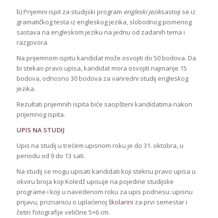
b) Prijemni ispit za studijski program
engleski jezik
sastoji se iz
gramatičkog testa iz engleskog jezika, slobodnog pismenog
sastava na engleskom jeziku na jednu od zadanih tema i
razgovora.
Na prijemnom ispitu kandidat može osvojiti do 50 bodova. Da
bi stekao pravo upisa, kandidat mora osvojiti najmanje 15
bodova, odnosno 30 bodova za vanredni studij engleskog
jezika.
Rezultati prijemnih ispita biće saopšteni kandidatima nakon
prijemnog ispita.
UPIS NA STUDIJ
Upis na studij u trećem upisnom roku je do 31. oktobra, u
periodu od 9 do 13 sati.
Na studij se mogu upisati kandidati koji steknu pravo upisa u
okviru broja koji Koledž upisuje na pojedine studijske
programe i koji u navedenom roku za upis podnesu: upisnu
prijavu, priznanicu o uplaćenoj
školarini
za prvi semestar i
četiri fotografije veličine 5×6 cm.