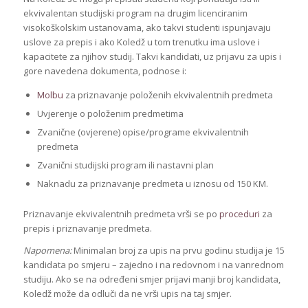
ekvivalentan studijski program na drugim licenciranim
visokoškolskim ustanovama, ako takvi studenti ispunjavaju
uslove za prepis i ako Koledž u tom trenutku ima uslove i
kapacitete za njihov studij. Takvi kandidati, uz prijavu za upis i
gore navedena dokumenta, podnose i:
Molbu
za priznavanje položenih ekvivalentnih predmeta
Uvjerenje o položenim predmetima
Zvanične (ovjerene) opise/programe ekvivalentnih
predmeta
Zvanični studijski program ili nastavni plan
Naknadu za priznavanje predmeta u iznosu od 150 KM.
Priznavanje ekvivalentnih predmeta vrši se po
proceduri
za
prepis i priznavanje predmeta.
Napomena:
Minimalan broj za upis na prvu godinu studija je 15
kandidata po smjeru – zajedno i na redovnom i na vanrednom
studiju. Ako se na određeni smjer prijavi manji broj kandidata,
Koledž može da odluči da ne vrši upis na taj smjer.