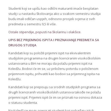
Studenti koji se upišu kao odlični maturanti imaće besplatan
studij i u nastavku školovanja ako u svakom semestru studija
budu imali odličan uspjeh, odnosno prosjek ocjena iz svih
predmeta u semestru 9,5 ili više.
Ostale stipendije, popusti na školarinu i olakšice.
UPIS BEZ PRIJEMNOG ISPITA I PRIZNAVANjE PREDMETA SA
DRUGOG STUDIJA
Kandidati koji su položili prijemni ispit na ekvivalentnim
studijskim programima na drugim licenciranim visokoškolskim
ustanovama u BiH ne moraju da polažu prijemni ispit na
Koledžu. Bodovi će im se, uz priloženu potvrdu o položenom
prijemnom ispitu, prihvatiti kao bodovi sa prijemnog ispita na
Koledžu.
Kandidati koji se prepisuju sa srodnih studijskih programa sa
drugih licenciranih visokoškolskih ustanova takođe ne polažu
prijemni ispit. Prijemni ispit će im se priznati na osnovu dokaza
o statusu studenta.
Na Koledž se mogu prepisati studenti koji pohađaju isti ili