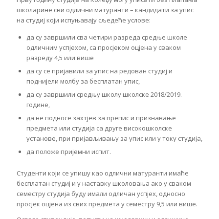
школарине сви одлични матуранти – кандидати за упис
на студиј који испуњавају сљедеће услове:
да су завршили сва четири разреда средње школе
одличним успјехом, са просјеком оцјена у сваком
разреду 4,5 или више
да су се пријавили за упис на редован студиј и
поднијели молбу за бесплатан упис,
да су завршили средњу школу школске 2018/2019.
године,
да не подносе захтјев за препис и признавање
предмета или студија са друге високошколске
установе, при пријављивању за упис или у току студија,
да положе пријемни испит.
Студенти који се упишу као одлични матуранти имаће
бесплатан студиј и у наставку школовања ако у сваком
семестру студија буду имали одличан успјех, односно
просјек оцјена из свих предмета у семестру 9,5 или више.