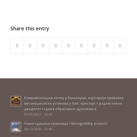
Share this entry
Комуниколошки колеџ у Бањалуци, најстарија приватна
високошколска установа у БиХ, престаје с радом након
двадесет година образовног дјеловања
05/05/2021 - 16:41
Новогодишњи празници / Novogodišnji praznici
30/12/2020 - 13:40