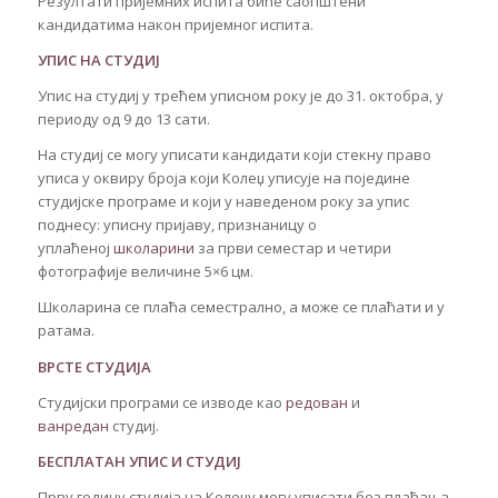
Резултати пријемних испита биће саопштени
кандидатима након пријемног испита.
УПИС НА СТУДИЈ
Упис на студиј у трећем уписном року је до 31. октобра, у
периоду од 9 до 13 сати.
На студиј се могу уписати кандидати који стекну право
уписа у оквиру броја који Колеџ уписује на поједине
студијске програме и који у наведеном року за упис
поднесу: уписну пријаву, признаницу о
уплаћеној
школарини
за први семестар и четири
фотографије величине 5×6 цм.
Школарина се плаћа семестрално, а може се плаћати и у
ратама.
ВРСТЕ СТУДИЈА
Студијски програми се изводе као
редован
и
ванредан
студиј.
БЕСПЛАТАН УПИС И СТУДИЈ
Прву годину студија на Колеџу могу уписати без плаћања