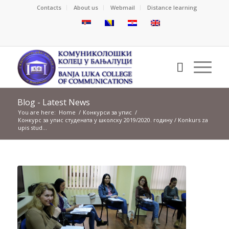
Contacts
About us
Webmail
Distance learning
Blog - Latest News
You are here:
Home
/
Конкурси за упис
/
Конкурс за упис студената у школску 2019/2020. годину / Konkurs za
upis stud...