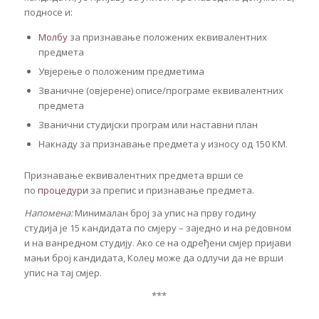
подносе и:
Молбу
за признавање положених еквивалентних
предмета
Увјерење о положеним предметима
Званичне (овјерене) описе/програме еквивалентних
предмета
Званични студијски програм или наставни план
Накнаду за признавање предмета у износу од 150 КМ.
Признавање еквивалентних предмета врши се
по
процедури
за препис и признавање предмета.
Напомена:
Минималан број за упис на прву годину
студија је 15 кандидата по смјеру – заједно и на редовном
и на ванредном студију. Ако се на одређени смјер пријави
мањи број кандидата, Колеџ може да одлучи да не врши
упис на тај смјер.
***