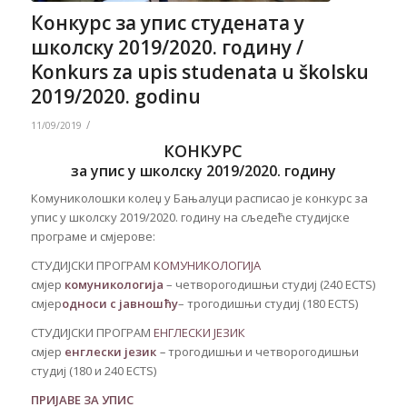
Конкурс за упис студената у
школску 2019/2020. годину /
Konkurs za upis studenata u školsku
2019/2020. godinu
/
11/09/2019
КОНКУРС
за упис у школску 2019/2020. годину
Комуниколошки колеџ у Бањалуци расписао је конкурс за
упис у школску 2019/2020. годину на сљедеће студијске
програме и смјерове:
СТУДИЈСКИ ПРОГРАМ
КОМУНИКОЛОГИЈА
смјер
комуникологија
– четворогодишњи студиј (240 ECTS)
смјер
односи с јавношћу
– трогодишњи студиј (180 ECTS)
СТУДИЈСКИ ПРОГРАМ
ЕНГЛЕСКИ ЈЕЗИК
смјер
енглески језик
–
трогодишњи и четворогодишњи
студиј (180 и 240 ECTS)
ПРИЈАВЕ ЗА УПИС