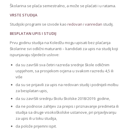
Školarina se plaća semestralno, a može se plaćati i u ratama.
VRSTE STUDIJA
Studijski programi se izvode kao
redovan
i
vanredan
studij.
BESPLATAN UPIS I STUDIJ
Prvu godinu studija na Koledžu mogu upisati bez plaćanja
školarine svi odlični maturanti – kandidati za upis na studij koji
ispunjavaju sljedeće uslove:
da su završili sva četiri razreda srednje škole odličnim
uspjehom, sa prosjekom ocjena u svakom razredu 4,5 ili
više
da su se prijavili za upis na redovan studij i podnijeli molbu
za besplatan upis,
da su završili srednju školu školske 2018/2019. godine,
da ne podnose zahtjev za prepis i priznavanje predmeta ili
studija sa druge visokoškolske ustanove, pri prijavljivanju
za upis ili u toku studija,
da polože prijemni ispit.