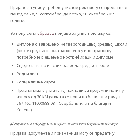
Пријаве за упис у трећем уписном року могу се предати од
понедјељка, 9. септембра, до петка, 18. октобра 2019.
године.
Уз попуњени
образац
пријаве за упис, прилажу се:
Диплома о завршеној четверогодишњој средњој школи
(ако је средња школа завршена у иностранству,
потребно је рјешење о нострификацији дипломе)
Свједочанства из свих разреда средње школе
Родни лист
Копија личне карте
Признаница о уплаћеној накнади за пријемни испит у
износу од 30 КМ (уплата се врши на банковни рачун
567-162-11000688-03 – Сбербанк, или на благајни
Колеџа).
Документа морају бити оригинали или овјерене копије.
Пријава, документа и признаница могу се предати у