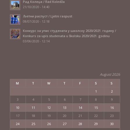
Рад Колеџа / Rad Koledža
21/10/2020 - 14:40
Љетни распуст / Ljetni raspust
08/07/2020 - 12:18
Конкурс за упис студената у школску 2020/2021. годину /
Konkurs za upis studenata u školsku 2020/2021. godinu
03/06/2020 - 12:14
August 2026
M
T
W
T
F
S
S
1
2
3
4
5
6
7
8
9
10
11
12
13
14
15
16
17
18
19
20
21
22
23
24
25
26
27
28
29
30