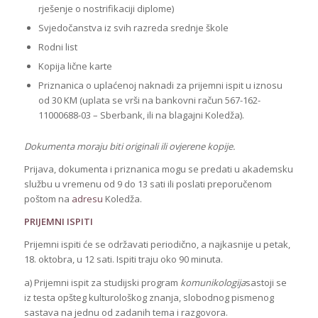
rješenje o nostrifikaciji diplome)
Svjedočanstva iz svih razreda srednje škole
Rodni list
Kopija lične karte
Priznanica o uplaćenoj naknadi za prijemni ispit u iznosu
od 30 KM (uplata se vrši na bankovni račun 567-162-
11000688-03 – Sberbank, ili na blagajni Koledža).
Dokumenta moraju biti originali ili ovjerene kopije.
Prijava, dokumenta i priznanica mogu se predati u akademsku
službu u vremenu od 9 do 13 sati ili poslati preporučenom
poštom na
adresu
Koledža.
PRIJEMNI ISPITI
Prijemni ispiti će se održavati periodično, a najkasnije u petak,
18. oktobra, u 12 sati. Ispiti traju oko 90 minuta.
a) Prijemni ispit za studijski program
komunikologija
sastoji se
iz testa opšteg kulturološkog znanja, slobodnog pismenog
sastava na jednu od zadanih tema i razgovora.