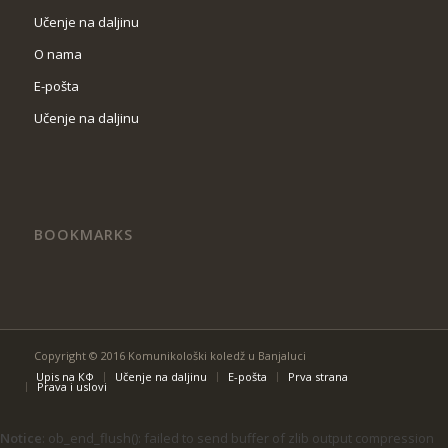
Učenje na daljinu
O nama
Е-pošta
Učenje na daljinu
BOOKMARKS
Copyright © 2016 Komunikološki koledž u Banjaluci
Upis na КФ
Učenje na daljinu
Е-pošta
Prva strana
Prava i uslovi
Notice
: ob_end_flush(): failed to send buffer of zlib output compression