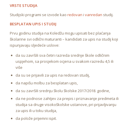
VRSTE STUDIJA
Studijski programi se izvode kao
redovan
i
vanredan
studij.
BESPLATAN UPIS I STUDIJ
Prvu godinu studija na Koledžu mogu upisati bez plaćanja
školarine svi odlični maturanti – kandidati za upis na studij koji
ispunjavaju sljedeće uslove:
da su završili sva četiri razreda srednje škole odličnim
uspjehom, sa prosjekom ocjena u svakom razredu 4,5 ili
više
da su se prijavili za upis na redovan studij,
da napišu molbu za besplatan upis,
da su završili srednju školu školske 2017/2018. godine,
da ne podnose zahtjev za prepis i priznavanje predmeta ili
studija sa druge visokoškolske ustanove, pri prijavljivanju
za upis ili u toku studija,
da polože prijemni ispit.