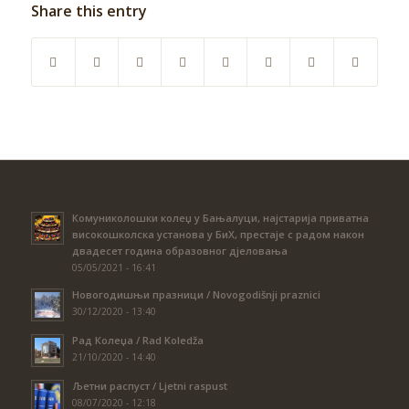
Share this entry
Комуниколошки колеџ у Бањалуци, најстарија приватна
високошколска установа у БиХ, престаје с радом након
двадесет година образовног дјеловања
05/05/2021 - 16:41
Новогодишњи празници / Novogodišnji praznici
30/12/2020 - 13:40
Рад Колеџа / Rad Koledža
21/10/2020 - 14:40
Љетни распуст / Ljetni raspust
08/07/2020 - 12:18