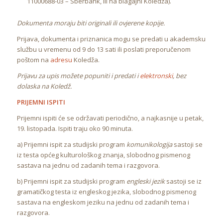
11000688-03 – Sberbank, ili na blagajni Koledža).
Dokumenta moraju biti originali ili ovjerene kopije.
Prijava, dokumenta i priznanica mogu se predati u akademsku
službu u vremenu od 9 do 13 sati ili poslati preporučenom
poštom na
adresu
Koledža.
Prijavu za upis možete popuniti i predati i
elektronski
, bez
dolaska na Koledž.
PRIJEMNI ISPITI
Prijemni ispiti će se održavati periodično, a najkasnije u petak,
19. listopada. Ispiti traju oko 90 minuta.
a) Prijemni ispit za studijski program
komunikologija
sastoji se
iz testa općeg kulturološkog znanja, slobodnog pismenog
sastava na jednu od zadanih tema i razgovora.
b) Prijemni ispit za studijski program
engleski jezik
sastoji se iz
gramatičkog testa iz engleskog jezika, slobodnog pismenog
sastava na engleskom jeziku na jednu od zadanih tema i
razgovora.