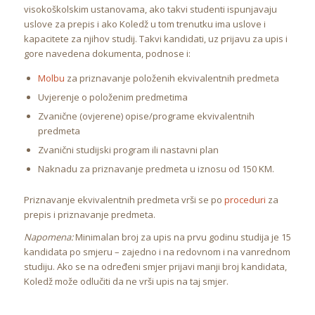
visokoškolskim ustanovama, ako takvi studenti ispunjavaju
uslove za prepis i ako Koledž u tom trenutku ima uslove i
kapacitete za njihov studij. Takvi kandidati, uz prijavu za upis i
gore navedena dokumenta, podnose i:
Molbu
za priznavanje položenih ekvivalentnih predmeta
Uvjerenje o položenim predmetima
Zvanične (ovjerene) opise/programe ekvivalentnih
predmeta
Zvanični studijski program ili nastavni plan
Naknadu za priznavanje predmeta u iznosu od 150 KM.
Priznavanje ekvivalentnih predmeta vrši se po
proceduri
za
prepis i priznavanje predmeta.
Napomena:
Minimalan broj za upis na prvu godinu studija je 15
kandidata po smjeru – zajedno i na redovnom i na vanrednom
studiju. Ako se na određeni smjer prijavi manji broj kandidata,
Koledž može odlučiti da ne vrši upis na taj smjer.