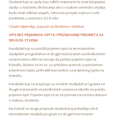
Studenti koji se upišu kao odlični maturanti će imati besplatan
studij i u nastavku školovanja ako u svakom semestru studija
budu imali odličan uspjeh, odnosno prosjek ocjena iz svih
predmeta u semestru 9,5 ili više.
Ostale stipendije, popusti na školarinu i olakšice.
UPIS BEZ PRIJEMNOG ISPITA I PRIZNAVANJE PREDMETA SA
DRUGOG STUDIJA
Kandidati koji su položili prijemni ispit na ekvivalentnim
studijskim programima na drugim licenciranim visokoškolskim
ustanovama u BiH ne moraju da polažu prijemni ispit na
Koledžu. Bodovi će im se, uz priloženu potvrdu o položenom
prijemnom ispitu, prihvatiti kao bodovi sa prijemnog ispita na
Koledžu.
Kandidati koji se prepisuju sa srodnih studijskih programa sa
drugih licenciranih visokoškolskih ustanova takođe ne polažu
prijemni ispit. Prijemni ispit će im se priznati na osnovu dokaza
o statusu studenta.
Na Koledž se mogu prepisati studenti koji pohađaju isti ili
ekvivalentan studijski program na drugim licenciranim