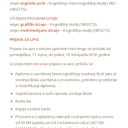
smjer
engleski jezik
– trogodišnji i četvorogodišnji studij (180 i
240 ECTS)
STUDIJSKI PROGRAM
DIZAJN
smjer
grafički dizajn
– trogodišnji studij (180 ECTS)
smjer
multimedijalni dizajn
– trogodišnji studij (180 ECTS)
PRIJAVE ZA UPIS
Prijave za upis u trećem upisnom roku mogu se predati od
ponedjeljka, 17. rujna, do petka, 19. listopada 2018. godine.
Uz popunjeni
obrazac
prijave za upis, prilažu se:
Diploma o završenoj četverogodišnjoj srednjoj školi (ako je
srednja škola završena u inozemstvu, potrebno je rješenje
o nostrifikaciji diplome)
Svjedočanstva iz svih razreda srednje škole
Rodni list
Kopija osobne karte
Priznanica o uplaćenoj naknadi za prijemni ispit u iznosu
od 30 KM (uplata se vrši na bankovni račun 567-162-