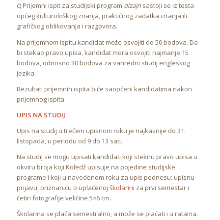
c) Prijemni ispit za studijski program
dizajn
sastoji se iz testa
općeg kulturološkog znanja, praktičnog zadatka crtanja ili
grafičkog oblikovanja i razgovora.
Na prijemnom ispitu kandidat može osvojiti do 50 bodova. Da
bi stekao pravo upisa, kandidat mora osvojiti najmanje 15
bodova, odnosno 30 bodova za vanredni studij engleskog
jezika.
Rezultati prijemnih ispita biće saopćeni kandidatima nakon
prijemnog ispita.
UPIS NA STUDIJ
Upis na studij u trećem upisnom roku je najkasnije do 31.
listopada, u periodu od 9 do 13 sati.
Na studij se mogu upisati kandidati koji steknu pravo upisa u
okviru broja koji Koledž upisuje na pojedine studijske
programe i koji u navedenom roku za upis podnesu: upisnu
prijavu, priznanicu o uplaćenoj
školarini
za prvi semestar i
četiri fotografije veličine 5×6 cm.
Školarina se plaća semestralno, a može se plaćati i u ratama.