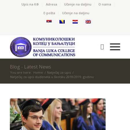
Upis na КФ
Adresa
Učenje na daljinu
O nama
Е-pošta
Učenje na daljinu
Blog - Latest News
You are here:
Home
/
Natječaj za upis
/
Natječaj za upis studenata u školsku 2018/2019. godinu